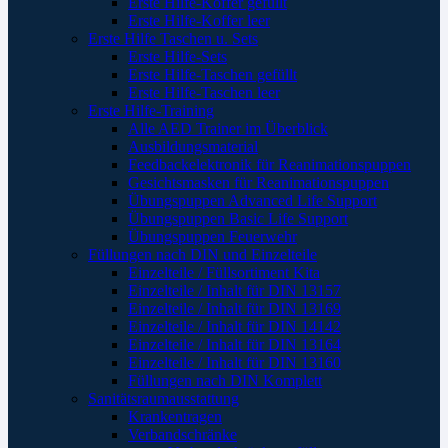
Erste Hilfe-Koffer gefüllt
Erste Hilfe-Koffer leer
Erste Hilfe Taschen u. Sets
Erste Hilfe-Sets
Erste Hilfe-Taschen gefüllt
Erste Hilfe-Taschen leer
Erste Hilfe-Training
Alle AED Trainer im Überblick
Ausbildungsmaterial
Feedbackelektronik für Reanimationspuppen
Gesichtsmasken für Reanimationspuppen
Übungspuppen Advanced Life Support
Übungspuppen Basic Life Support
Übungspuppen Feuerwehr
Füllungen nach DIN und Einzelteile
Einzelteile / Füllsortiment Kita
Einzelteile / Inhalt für DIN 13157
Einzelteile / Inhalt für DIN 13169
Einzelteile / Inhalt für DIN 14142
Einzelteile / Inhalt für DIN 13164
Einzelteile / Inhalt für DIN 13160
Füllungen nach DIN Komplett
Sanitätsraumausstattung
Krankentragen
Verbandschränke