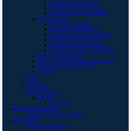
Elektroden & Batterien G3
Powerheart G5 Tragetaschen
Powerheart G3 Trainer Zubehör
Powerheart® G5
Powerheart G5 Geräte
Elektroden & Batterien G5
Powerheart G5 Sonstiges Zubehör
Powerheart G5 Tragetaschen
Wandhalterungen/Schränke G5
Powerheart G5 AED Wandschilder
ZOLL Rettungssymbole
PlusTrac – AED Programm-Management
ZOLL Training/Demonstration
AEDtrax
ViVest
Progetti
CU Medical
medical ECONET
MEPAD
ECO-AED
Katastrophenschutz
Unterkunft / Objektausstattung
Erste-Hilfe
Erste Hilfe Behältnisse