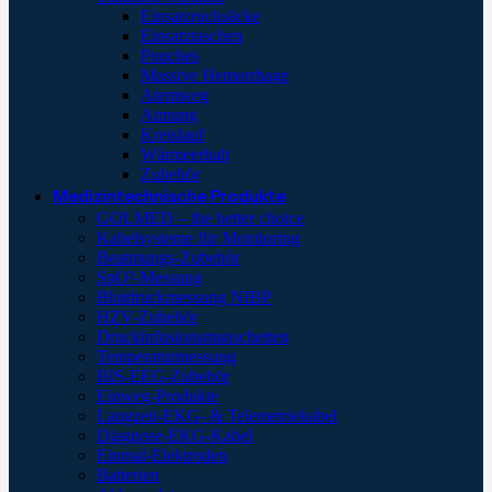
Einsatzrucksäcke
Einsatztaschen
Pouches
Massive Hemorrhage
Atemweg
Atmung
Kreislauf
Wärmeerhalt
Zubehör
Medizintechnische Produkte
GOLMED – the better choice
Kabelsysteme für Monitoring
Beatmungs-Zubehör
SpO²-Messung
Blutdruckmessung NIBP
HZV-Zubehör
Druckinfusionsmanschetten
Temperaturmessung
BIS-EEG-Zubehör
Einweg-Produkte
Langzeit-EKG- & Telemetriekabel
Diagnose-EKG-Kabel
Einmal-Elektroden
Batterien