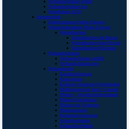
Verbandschränke gefüllt
Verbandschränke leer
Wandkästen AED
Sportmedizin
Kältekompresse Mehr-/Einweg
Wärmebehandlung Mehr-/Einweg
Wärmflaschen
Wärmflaschen mit Bezug
Wärmflaschen ohne Bezug
Wärmflaschen Plüschtier
Verbandschränke
Verbandschränke gefüllt
Verbandschränke leer
Verbandstoffe
Kanülenfixierung
Kinesoptape
Kohäsive elastische Fixierbinden
Mullkompressen Steril / Unsteril
Pflaster – Wundschnellverbände
Pflaster Detektierbar
Pflaster zur Fixierung
Pflasterspender
Replantatversorgung
Schnellverbände
Schlauchverbände