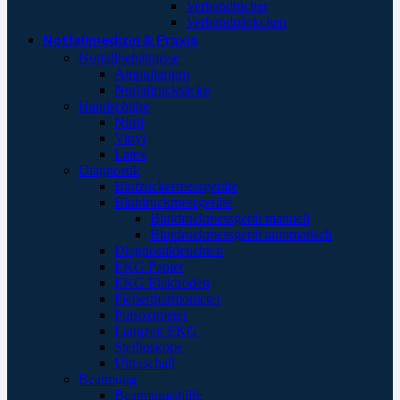
Verbandtücher
Verbandpäckchen
Notfallmedizin & Praxis
Notfallbehältnisse
Ampullarium
Notfallrucksäcke
Handschuhe
Nitril
Vinyl
Latex
Diagnostik
Blutzuckermessgeräte
Blutdruckmessgeräte
Blutdruckmessgerät manuell
Blutdruckmessgerät automatisch
Diagnostikleuchten
EKG Papier
EKG Elektroden
Fieberthermometer
Pulsoximeter
Langzeit EKG
Stethoskope
Ultraschall
Beatmung
Beatmungshilfe