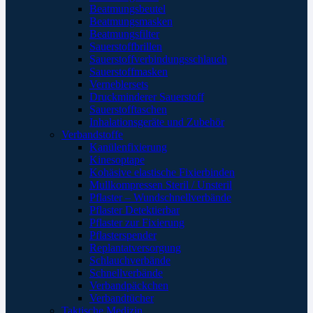
Beatmungsbeutel
Beatmungsmasken
Beatmungsfilter
Sauerstoffbrillen
Sauerstoffverbindungsschlauch
Sauerstoffmasken
Verneblersets
Druckminderer Sauerstoff
Sauerstofftaschen
Inhalationsgeräte und Zubehör
Verbandstoffe
Kanülenfixierung
Kinesoptape
Kohäsive elastische Fixierbinden
Mullkompressen Steril / Unsteril
Pflaster – Wundschnellverbände
Pflaster Detektierbar
Pflaster zur Fixierung
Pflasterspender
Replantatversorgung
Schlauchverbände
Schnellverbände
Verbandpäckchen
Verbandtücher
Taktische Medizin