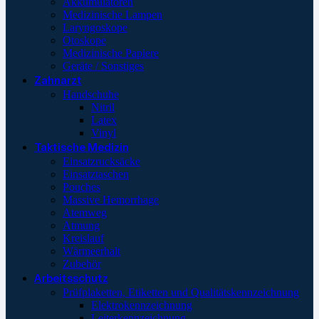
Akkumulatoren
Medizinische Lampen
Laryngoskope
Otoskope
Medizinische Papiere
Geräte / Sonstiges
Zahnarzt
Handschuhe
Nitril
Latex
Vinyl
Taktische Medizin
Einsatzrucksäcke
Einsatztaschen
Pouches
Massive Hemorrhage
Atemweg
Atmung
Kreislauf
Wärmeerhalt
Zubehör
Arbeitsschutz
Prüfplaketten, Etiketten und Qualitätskennzeichnung
Elektrokennzeichnung
Leiterkennzeichnung