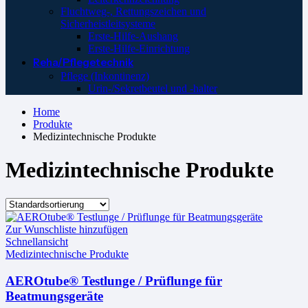
Fluchtweg-, Rettungszeichen und
Sicherheistleitsysteme
Erste-Hilfe-Aushang
Erste-Hilfe-Einrichtung
Reha/Pflegetechnik
Pflege (Inkontinenz)
Urin-/Sekretbeutel und -halter
Home
Produkte
Medizintechnische Produkte
Medizintechnische Produkte
Zur Wunschliste hinzufügen
Schnellansicht
Medizintechnische Produkte
AEROtube® Testlunge / Prüflunge für
Beatmungsgeräte