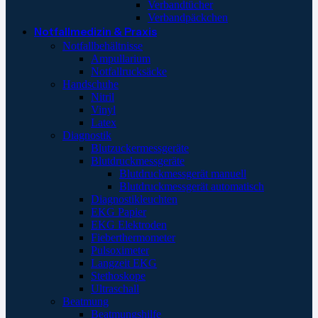
Verbandtücher
Verbandpäckchen
Notfallmedizin & Praxis
Notfallbehältnisse
Ampullarium
Notfallrucksäcke
Handschuhe
Nitril
Vinyl
Latex
Diagnostik
Blutzuckermessgeräte
Blutdruckmessgeräte
Blutdruckmessgerät manuell
Blutdruckmessgerät automatisch
Diagnostikleuchten
EKG Papier
EKG Elektroden
Fieberthermometer
Pulsoximeter
Langzeit EKG
Stethoskope
Ultraschall
Beatmung
Beatmungshilfe