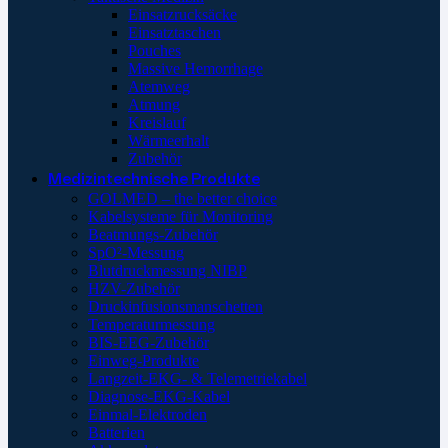
Einsatzrucksäcke
Einsatztaschen
Pouches
Massive Hemorrhage
Atemweg
Atmung
Kreislauf
Wärmeerhalt
Zubehör
Medizintechnische Produkte
GOLMED – the better choice
Kabelsysteme für Monitoring
Beatmungs-Zubehör
SpO²-Messung
Blutdruckmessung NIBP
HZV-Zubehör
Druckinfusionsmanschetten
Temperaturmessung
BIS-EEG-Zubehör
Einweg-Produkte
Langzeit-EKG- & Telemetriekabel
Diagnose-EKG-Kabel
Einmal-Elektroden
Batterien