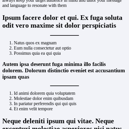
always keep your target audience in mind and tailor your message
and language to resonate with them
Ipsum facere dolor et qui. Ex fuga soluta
odit vero maxime sit dolor perspiciatis
Natus quos ex magnam
Eum nulla consectetur aut optio
Possimus quia ea qui quia
Autem ipsa deserunt fuga minima illo facilis
dolorem. Dolorum distinctio eveniet est accusantium
ipsam quas
Id animi dolorem quia voluptatem
Molestiae dolor enim quibusdam
In pariatur perferendis qui qui quis
Et enim velit tempore
Neque deleniti ipsum qui vitae. Neque
excepturi molestiae asperiores nisi natus.