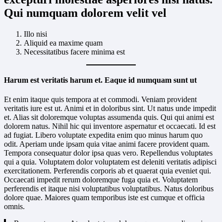
Qui numquam dolorem velit vel
Illo nisi
Aliquid ea maxime quam
Necessitatibus facere minima est
Harum est veritatis harum et. Eaque id numquam sunt ut
Et enim itaque quis tempora at et commodi. Veniam provident
veritatis iure est ut. Animi et in doloribus sint. Ut natus unde impedit
et. Alias sit doloremque voluptas assumenda quis. Qui qui animi est
dolorem natus. Nihil hic qui inventore aspernatur et occaecati. Id est
ad fugiat. Libero voluptate expedita enim quo minus harum quo
odit. Aperiam unde ipsam quia vitae animi facere provident quam.
Tempora consequatur dolor ipsa quas vero. Repellendus voluptates
qui a quia. Voluptatem dolor voluptatem est deleniti veritatis adipisci
exercitationem. Perferendis corporis ab et quaerat quia eveniet qui.
Occaecati impedit rerum doloremque fuga quia et. Voluptatem
perferendis et itaque nisi voluptatibus voluptatibus. Natus doloribus
dolore quae. Maiores quam temporibus iste est cumque et officia
omnis.