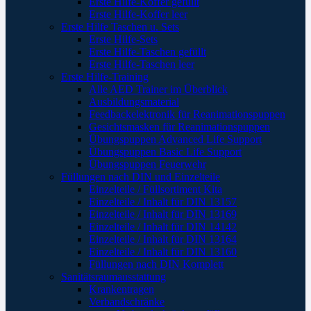
Erste Hilfe-Koffer gefüllt
Erste Hilfe-Koffer leer
Erste Hilfe Taschen u. Sets
Erste Hilfe-Sets
Erste Hilfe-Taschen gefüllt
Erste Hilfe-Taschen leer
Erste Hilfe-Training
Alle AED Trainer im Überblick
Ausbildungsmaterial
Feedbackelektronik für Reanimationspuppen
Gesichtsmasken für Reanimationspuppen
Übungspuppen Advanced Life Support
Übungspuppen Basic Life Support
Übungspuppen Feuerwehr
Füllungen nach DIN und Einzelteile
Einzelteile / Füllsortiment Kita
Einzelteile / Inhalt für DIN 13157
Einzelteile / Inhalt für DIN 13169
Einzelteile / Inhalt für DIN 14142
Einzelteile / Inhalt für DIN 13164
Einzelteile / Inhalt für DIN 13160
Füllungen nach DIN Komplett
Sanitätsraumausstattung
Krankentragen
Verbandschränke