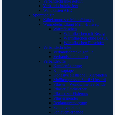
Verbandschränke gefüllt
Verbandschränke leer
Wandkästen AED
Sportmedizin
Kältekompresse Mehr-/Einweg
Wärmebehandlung Mehr-/Einweg
Wärmflaschen
Wärmflaschen mit Bezug
Wärmflaschen ohne Bezug
Wärmflaschen Plüschtier
Verbandschränke
Verbandschränke gefüllt
Verbandschränke leer
Verbandstoffe
Kanülenfixierung
Kinesoptape
Kohäsive elastische Fixierbinden
Mullkompressen Steril / Unsteril
Pflaster – Wundschnellverbände
Pflaster Detektierbar
Pflaster zur Fixierung
Pflasterspender
Replantatversorgung
Schnellverbände
Schlauchverbände