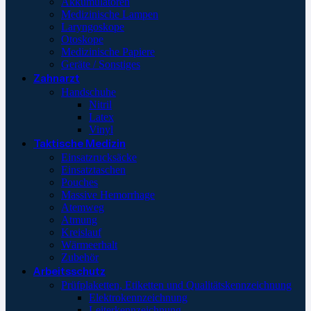
Akkumulatoren
Medizinische Lampen
Laryngoskope
Otoskope
Medizinische Papiere
Geräte / Sonstiges
Zahnarzt
Handschuhe
Nitril
Latex
Vinyl
Taktische Medizin
Einsatzrucksäcke
Einsatztaschen
Pouches
Massive Hemorrhage
Atemweg
Atmung
Kreislauf
Wärmeerhalt
Zubehör
Arbeitsschutz
Prüfplaketten, Etiketten und Qualitätskennzeichnung
Elektrokennzeichnung
Leiterkennzeichnung