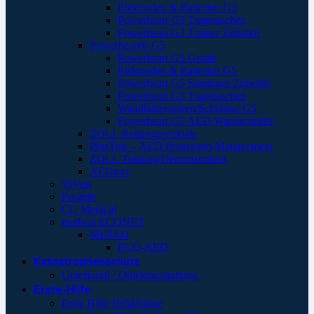
Elektroden & Batterien G3
Powerheart G5 Tragetaschen
Powerheart G3 Trainer Zubehör
Powerheart® G5
Powerheart G5 Geräte
Elektroden & Batterien G5
Powerheart G5 Sonstiges Zubehör
Powerheart G5 Tragetaschen
Wandhalterungen/Schränke G5
Powerheart G5 AED Wandschilder
ZOLL Rettungssymbole
PlusTrac – AED Programm-Management
ZOLL Training/Demonstration
AEDtrax
ViVest
Progetti
CU Medical
medical ECONET
MEPAD
ECO-AED
Katastrophenschutz
Unterkunft / Objektausstattung
Erste-Hilfe
Erste Hilfe Behältnisse