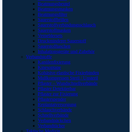
Beatmungsbeutel
Beatmungsmasken
Beatmungsfilter
Sauerstoffbrillen
Sauerstoffverbindungsschlauch
Sauerstoffmasken
Verneblersets
Druckminderer Sauerstoff
Sauerstofftaschen
Inhalationsgeräte und Zubehör
Verbandstoffe
Kanülenfixierung
Kinesoptape
Kohäsive elastische Fixierbinden
Mullkompressen Steril / Unsteril
Pflaster – Wundschnellverbände
Pflaster Detektierbar
Pflaster zur Fixierung
Pflasterspender
Replantatversorgung
Schlauchverbände
Schnellverbände
Verbandpäckchen
Verbandtücher
Taktische Medizin