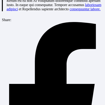
Rerum est ea non At voluptatum doloremque commodi aperiam
iusto. In eaque qui consequatur. Tempore accusamus
laboriosam
adipisci
et Repellendus sapiente architecto
consequuntur labore.
Share: