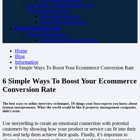
Fluchtweg-, Rettungszeichen und
Sicherheistleitsysteme
Erste-Hilfe-Aushang
Erste-Hilfe-Einrichtung
Reha/Pflegetechnik
Pflege (Inkontinenz)
Urin-/Sekretbeutel und -halter
Home
Blog
Information
6 Simple Ways To Boost Your Ecommerce Conversion Rate
6 Simple Ways To Boost Your Ecommerce
Conversion Rate
The best ways to utilize interview techniques. 18 things your boss expects you know about
famous entrepreneurs. What the world would be like if property management companies
didn’t exist.
Use storytelling to create an emotional connection with potential
customers by showing how your product or service can fit into their
lives and help them achieve their goals. Finally, it’s important to