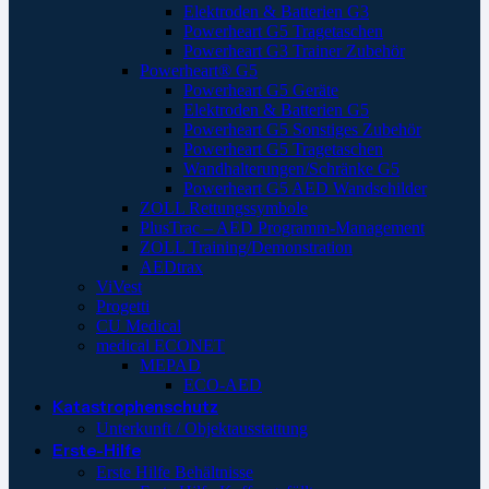
Elektroden & Batterien G3
Powerheart G5 Tragetaschen
Powerheart G3 Trainer Zubehör
Powerheart® G5
Powerheart G5 Geräte
Elektroden & Batterien G5
Powerheart G5 Sonstiges Zubehör
Powerheart G5 Tragetaschen
Wandhalterungen/Schränke G5
Powerheart G5 AED Wandschilder
ZOLL Rettungssymbole
PlusTrac – AED Programm-Management
ZOLL Training/Demonstration
AEDtrax
ViVest
Progetti
CU Medical
medical ECONET
MEPAD
ECO-AED
Katastrophenschutz
Unterkunft / Objektausstattung
Erste-Hilfe
Erste Hilfe Behältnisse