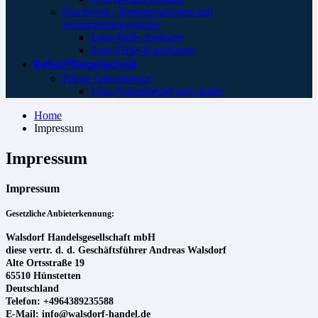
Fluchtweg-, Rettungszeichen und
Sicherheistleitsysteme
Erste-Hilfe-Aushang
Erste-Hilfe-Einrichtung
Reha/Pflegetechnik
Pflege (Inkontinenz)
Urin-/Sekretbeutel und -halter
Home
Impressum
Impressum
Impressum
Gesetzliche Anbieterkennung:
Walsdorf Handelsgesellschaft mbH
diese vertr. d. d. Geschäftsführer Andreas Walsdorf
Alte Ortsstraße 19
65510 Hünstetten
Deutschland
Telefon: +4964389235588
E-Mail:
info@walsdorf-handel.de