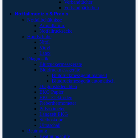
Verbandtücher
Verbandpäckchen
Notfallmedizin & Praxis
Notfallbehältnisse
Ampullarium
Notfallrucksäcke
Handschuhe
Nitril
Vinyl
Latex
Diagnostik
Blutzuckermessgeräte
Blutdruckmessgeräte
Blutdruckmessgerät manuell
Blutdruckmessgerät automatisch
Diagnostikleuchten
EKG Papier
EKG Elektroden
Fieberthermometer
Pulsoximeter
Langzeit EKG
Stethoskope
Ultraschall
Beatmung
Beatmungshilfe