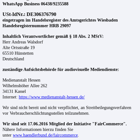
WhatsApp Business 06438/9235588
USt-IdNr.: DE306376790
eingetragen im Handelsregister des Amtsgerichtes Wiesbaden
Handelsregisternummer HRB 29097
Inhaltlich Verantwortlicher gemäß § 18 Abs. 2 MStV:
Herr
Andreas
Walsdorf
Alte Ortsstraße 19
65510
Hünstetten
Deutschland
zuständige Aufsichtsbehörde für audiovisuelle Mediendienste:
Medienanstalt Hessen
Wilhelmshöher Allee 262
34131 Kassel
Internet:
https://www.medienanstalt-hessen.de/
Wir sind nicht bereit und nicht verpflichtet, an Streitbeilegungsverfahren
vor Verbraucherschlichtungsstellen teilzunehmen.
Wir sind seit
17.06.2016
Mitglied der Initiative "FairCommerce".
Nähere Informationen hierzu finden Sie
unter
www.haendlerbund.de/faircommerce
.