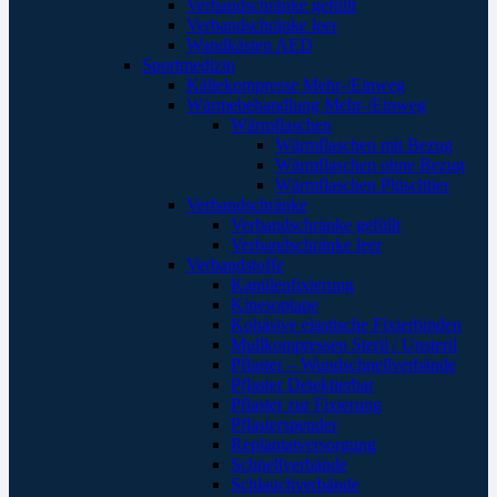
Verbandschränke gefüllt
Verbandschränke leer
Wandkästen AED
Sportmedizin
Kältekompresse Mehr-/Einweg
Wärmebehandlung Mehr-/Einweg
Wärmflaschen
Wärmflaschen mit Bezug
Wärmflaschen ohne Bezug
Wärmflaschen Plüschtier
Verbandschränke
Verbandschränke gefüllt
Verbandschränke leer
Verbandstoffe
Kanülenfixierung
Kinesoptape
Kohäsive elastische Fixierbinden
Mullkompressen Steril / Unsteril
Pflaster – Wundschnellverbände
Pflaster Detektierbar
Pflaster zur Fixierung
Pflasterspender
Replantatversorgung
Schnellverbände
Schlauchverbände