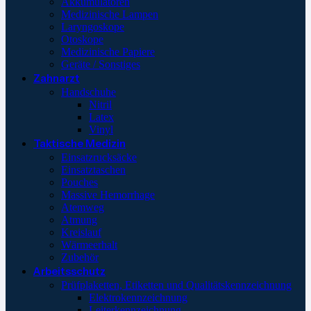
Akkumulatoren
Medizinische Lampen
Laryngoskope
Otoskope
Medizinische Papiere
Geräte / Sonstiges
Zahnarzt
Handschuhe
Nitril
Latex
Vinyl
Taktische Medizin
Einsatzrucksäcke
Einsatztaschen
Pouches
Massive Hemorrhage
Atemweg
Atmung
Kreislauf
Wärmeerhalt
Zubehör
Arbeitsschutz
Prüfplaketten, Etiketten und Qualitätskennzeichnung
Elektrokennzeichnung
Leiterkennzeichnung