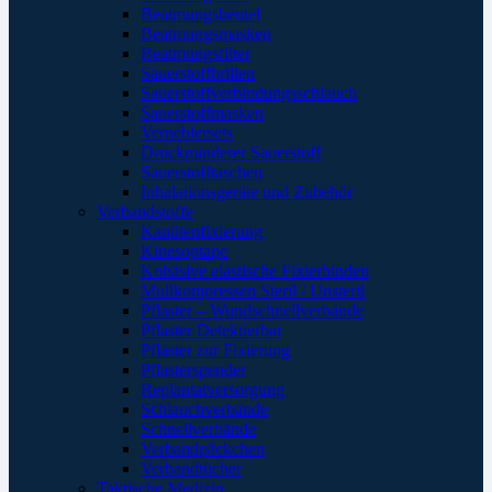
Beatmungsbeutel
Beatmungsmasken
Beatmungsfilter
Sauerstoffbrillen
Sauerstoffverbindungsschlauch
Sauerstoffmasken
Verneblersets
Druckminderer Sauerstoff
Sauerstofftaschen
Inhalationsgeräte und Zubehör
Verbandstoffe
Kanülenfixierung
Kinesoptape
Kohäsive elastische Fixierbinden
Mullkompressen Steril / Unsteril
Pflaster – Wundschnellverbände
Pflaster Detektierbar
Pflaster zur Fixierung
Pflasterspender
Replantatversorgung
Schlauchverbände
Schnellverbände
Verbandpäckchen
Verbandtücher
Taktische Medizin