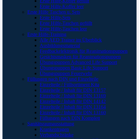
Erste Hilfe-Koffer gefüllt
Erste Hilfe-Koffer leer
Erste Hilfe Taschen u. Sets
Erste Hilfe-Sets
Erste Hilfe-Taschen gefüllt
Erste Hilfe-Taschen leer
Erste Hilfe-Training
Alle AED Trainer im Überblick
Ausbildungsmaterial
Feedbackelektronik für Reanimationspuppen
Gesichtsmasken für Reanimationspuppen
Übungspuppen Advanced Life Support
Übungspuppen Basic Life Support
Übungspuppen Feuerwehr
Füllungen nach DIN und Einzelteile
Einzelteile / Füllsortiment Kita
Einzelteile / Inhalt für DIN 13157
Einzelteile / Inhalt für DIN 13169
Einzelteile / Inhalt für DIN 14142
Einzelteile / Inhalt für DIN 13164
Einzelteile / Inhalt für DIN 13160
Füllungen nach DIN Komplett
Sanitätsraumausstattung
Krankentragen
Verbandschränke