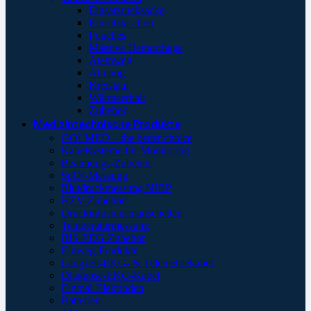
Einsatzrucksäcke
Einsatztaschen
Pouches
Massive Hemorrhage
Atemweg
Atmung
Kreislauf
Wärmeerhalt
Zubehör
Medizintechnische Produkte
GOLMED – the better choice
Kabelsysteme für Monitoring
Beatmungs-Zubehör
SpO²-Messung
Blutdruckmessung NIBP
HZV-Zubehör
Druckinfusionsmanschetten
Temperaturmessung
BIS-EEG-Zubehör
Einweg-Produkte
Langzeit-EKG- & Telemetriekabel
Diagnose-EKG-Kabel
Einmal-Elektroden
Batterien