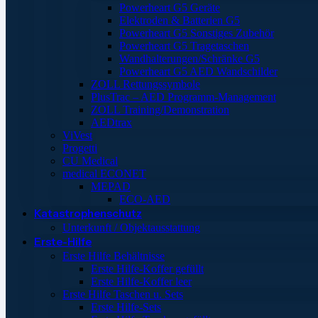
Powerheart G5 Geräte
Elektroden & Batterien G5
Powerheart G5 Sonstiges Zubehör
Powerheart G5 Tragetaschen
Wandhalterungen/Schränke G5
Powerheart G5 AED Wandschilder
ZOLL Rettungssymbole
PlusTrac – AED Programm-Management
ZOLL Training/Demonstration
AEDtrax
ViVest
Progetti
CU Medical
medical ECONET
MEPAD
ECO-AED
Katastrophenschutz
Unterkunft / Objektausstattung
Erste-Hilfe
Erste Hilfe Behältnisse
Erste Hilfe-Koffer gefüllt
Erste Hilfe-Koffer leer
Erste Hilfe Taschen u. Sets
Erste Hilfe-Sets