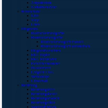
Ampullarium
Notfallrucksäcke
Handschuhe
Nitril
Vinyl
Latex
Diagnostik
Blutzuckermessgeräte
Blutdruckmessgeräte
Blutdruckmessgerät manuell
Blutdruckmessgerät automatisch
Diagnostikleuchten
EKG Papier
EKG Elektroden
Fieberthermometer
Pulsoximeter
Langzeit EKG
Stethoskope
Ultraschall
Beatmung
Beatmungshilfe
Beatmungsbeutel
Beatmungsmasken
Beatmungsfilter
Sauerstoffbrillen