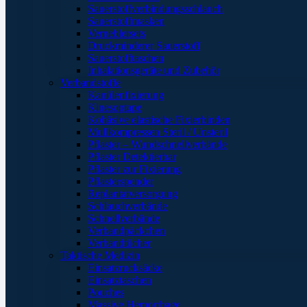
Sauerstoffverbindungsschlauch
Sauerstoffmasken
Verneblersets
Druckminderer Sauerstoff
Sauerstofftaschen
Inhalationsgeräte und Zubehör
Verbandstoffe
Kanülenfixierung
Kinesoptape
Kohäsive elastische Fixierbinden
Mullkompressen Steril / Unsteril
Pflaster – Wundschnellverbände
Pflaster Detektierbar
Pflaster zur Fixierung
Pflasterspender
Replantatversorgung
Schlauchverbände
Schnellverbände
Verbandpäckchen
Verbandtücher
Taktische Medizin
Einsatzrucksäcke
Einsatztaschen
Pouches
Massive Hemorrhage