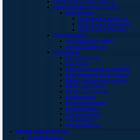
Kältekompresse Mehr-/Einweg
Wärmebehandlung Mehr-/Einweg
Wärmflaschen
Wärmflaschen mit Bezug
Wärmflaschen ohne Bezug
Wärmflaschen Plüschtier
Verbandschränke
Verbandschränke gefüllt
Verbandschränke leer
Verbandstoffe
Kanülenfixierung
Kinesoptape
Kohäsive elastische Fixierbinden
Mullkompressen Steril / Unsteril
Pflaster – Wundschnellverbände
Pflaster Detektierbar
Pflaster zur Fixierung
Pflasterspender
Replantatversorgung
Schnellverbände
Schlauchverbände
Verbandtücher
Verbandpäckchen
Notfallmedizin & Praxis
Notfallbehältnisse