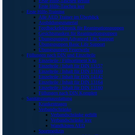
Erste Hilfe-Taschen gefüllt
Erste Hilfe-Taschen leer
Erste Hilfe-Training
Alle AED Trainer im Überblick
Ausbildungsmaterial
Feedbackelektronik für Reanimationspuppen
Gesichtsmasken für Reanimationspuppen
Übungspuppen Advanced Life Support
Übungspuppen Basic Life Support
Übungspuppen Feuerwehr
Füllungen nach DIN und Einzelteile
Einzelteile / Füllsortiment Kita
Einzelteile / Inhalt für DIN 13157
Einzelteile / Inhalt für DIN 13169
Einzelteile / Inhalt für DIN 14142
Einzelteile / Inhalt für DIN 13164
Einzelteile / Inhalt für DIN 13160
Füllungen nach DIN Komplett
Sanitätsraumausstattung
Krankentragen
Verbandschränke
Verbandschränke gefüllt
Verbandschränke leer
Wandkästen AED
Sportmedizin