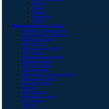
Atemweg
Atmung
Kreislauf
Wärmeerhalt
Zubehör
Medizintechnische Produkte
GOLMED – the better choice
Kabelsysteme für Monitoring
Beatmungs-Zubehör
SpO²-Messung
Blutdruckmessung NIBP
HZV-Zubehör
Druckinfusionsmanschetten
Temperaturmessung
BIS-EEG-Zubehör
Einweg-Produkte
Langzeit-EKG- & Telemetriekabel
Diagnose-EKG-Kabel
Einmal-Elektroden
Batterien
Akkumulatoren
Medizinische Lampen
Laryngoskope
Otoskope