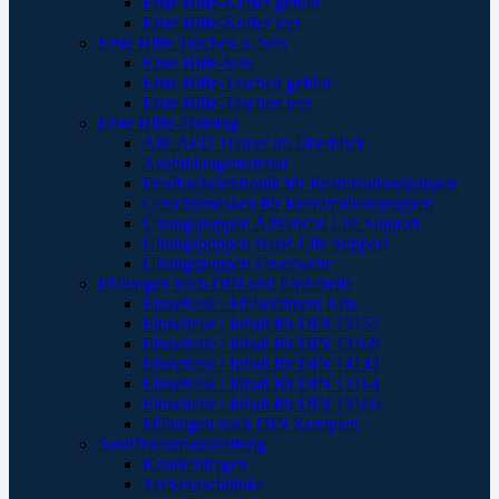
Erste Hilfe-Koffer gefüllt
Erste Hilfe-Koffer leer
Erste Hilfe Taschen u. Sets
Erste Hilfe-Sets
Erste Hilfe-Taschen gefüllt
Erste Hilfe-Taschen leer
Erste Hilfe-Training
Alle AED Trainer im Überblick
Ausbildungsmaterial
Feedbackelektronik für Reanimationspuppen
Gesichtsmasken für Reanimationspuppen
Übungspuppen Advanced Life Support
Übungspuppen Basic Life Support
Übungspuppen Feuerwehr
Füllungen nach DIN und Einzelteile
Einzelteile / Füllsortiment Kita
Einzelteile / Inhalt für DIN 13157
Einzelteile / Inhalt für DIN 13169
Einzelteile / Inhalt für DIN 14142
Einzelteile / Inhalt für DIN 13164
Einzelteile / Inhalt für DIN 13160
Füllungen nach DIN Komplett
Sanitätsraumausstattung
Krankentragen
Verbandschränke