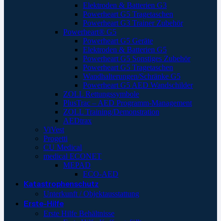
Elektroden & Batterien G3
Powerheart G5 Tragetaschen
Powerheart G3 Trainer Zubehör
Powerheart® G5
Powerheart G5 Geräte
Elektroden & Batterien G5
Powerheart G5 Sonstiges Zubehör
Powerheart G5 Tragetaschen
Wandhalterungen/Schränke G5
Powerheart G5 AED Wandschilder
ZOLL Rettungssymbole
PlusTrac – AED Programm-Management
ZOLL Training/Demonstration
AEDtrax
ViVest
Progetti
CU Medical
medical ECONET
MEPAD
ECO-AED
Katastrophenschutz
Unterkunft / Objektausstattung
Erste-Hilfe
Erste Hilfe Behältnisse