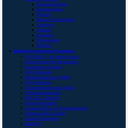
Einsatzrucksäcke
Einsatztaschen
Pouches
Massive Hemorrhage
Atemweg
Atmung
Kreislauf
Wärmeerhalt
Zubehör
Medizintechnische Produkte
GOLMED – the better choice
Kabelsysteme für Monitoring
Beatmungs-Zubehör
SpO²-Messung
Blutdruckmessung NIBP
HZV-Zubehör
Druckinfusionsmanschetten
Temperaturmessung
BIS-EEG-Zubehör
Einweg-Produkte
Langzeit-EKG- & Telemetriekabel
Diagnose-EKG-Kabel
Einmal-Elektroden
Batterien