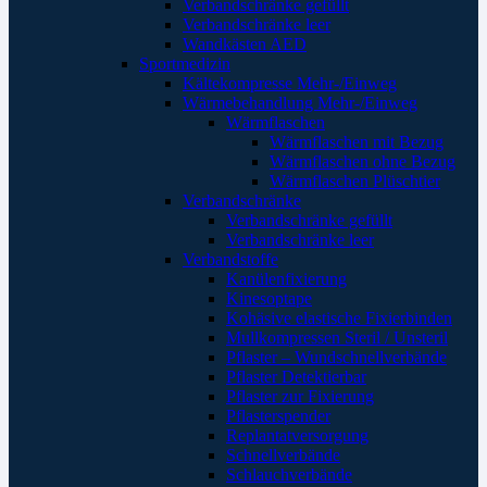
Verbandschränke gefüllt
Verbandschränke leer
Wandkästen AED
Sportmedizin
Kältekompresse Mehr-/Einweg
Wärmebehandlung Mehr-/Einweg
Wärmflaschen
Wärmflaschen mit Bezug
Wärmflaschen ohne Bezug
Wärmflaschen Plüschtier
Verbandschränke
Verbandschränke gefüllt
Verbandschränke leer
Verbandstoffe
Kanülenfixierung
Kinesoptape
Kohäsive elastische Fixierbinden
Mullkompressen Steril / Unsteril
Pflaster – Wundschnellverbände
Pflaster Detektierbar
Pflaster zur Fixierung
Pflasterspender
Replantatversorgung
Schnellverbände
Schlauchverbände