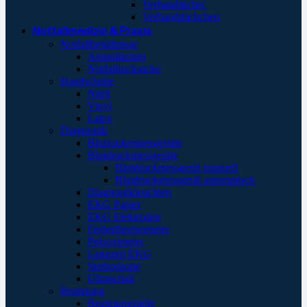
Verbandtücher
Verbandpäckchen
Notfallmedizin & Praxis
Notfallbehältnisse
Ampullarium
Notfallrucksäcke
Handschuhe
Nitril
Vinyl
Latex
Diagnostik
Blutzuckermessgeräte
Blutdruckmessgeräte
Blutdruckmessgerät manuell
Blutdruckmessgerät automatisch
Diagnostikleuchten
EKG Papier
EKG Elektroden
Fieberthermometer
Pulsoximeter
Langzeit EKG
Stethoskope
Ultraschall
Beatmung
Beatmungshilfe