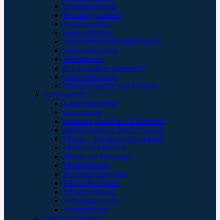
Beatmungsbeutel
Beatmungsmasken
Beatmungsfilter
Sauerstoffbrillen
Sauerstoffverbindungsschlauch
Sauerstoffmasken
Verneblersets
Druckminderer Sauerstoff
Sauerstofftaschen
Inhalationsgeräte und Zubehör
Verbandstoffe
Kanülenfixierung
Kinesoptape
Kohäsive elastische Fixierbinden
Mullkompressen Steril / Unsteril
Pflaster – Wundschnellverbände
Pflaster Detektierbar
Pflaster zur Fixierung
Pflasterspender
Replantatversorgung
Schlauchverbände
Schnellverbände
Verbandpäckchen
Verbandtücher
Taktische Medizin