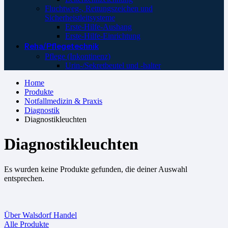
Fluchtweg-, Rettungszeichen und
Sicherheistleitsysteme
Erste-Hilfe-Aushang
Erste-Hilfe-Einrichtung
Reha/Pflegetechnik
Pflege (Inkontinenz)
Urin-/Sekretbeutel und -halter
Home
Produkte
Notfallmedizin & Praxis
Diagnostik
Diagnostikleuchten
Diagnostikleuchten
Es wurden keine Produkte gefunden, die deiner Auswahl
entsprechen.
Über Walsdorf Handel
Alle Produkte