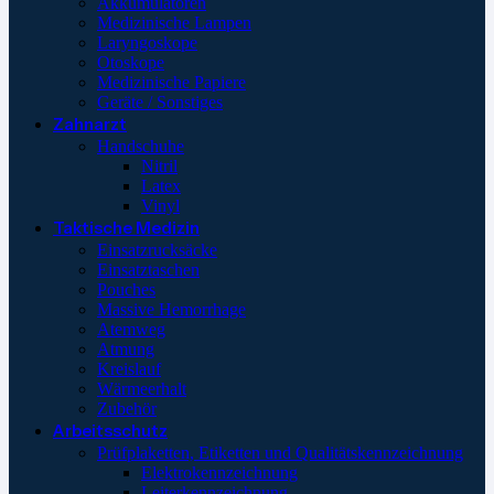
Akkumulatoren
Medizinische Lampen
Laryngoskope
Otoskope
Medizinische Papiere
Geräte / Sonstiges
Zahnarzt
Handschuhe
Nitril
Latex
Vinyl
Taktische Medizin
Einsatzrucksäcke
Einsatztaschen
Pouches
Massive Hemorrhage
Atemweg
Atmung
Kreislauf
Wärmeerhalt
Zubehör
Arbeitsschutz
Prüfplaketten, Etiketten und Qualitätskennzeichnung
Elektrokennzeichnung
Leiterkennzeichnung