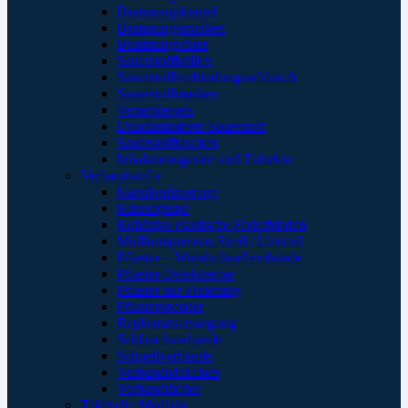
Beatmungsbeutel
Beatmungsmasken
Beatmungsfilter
Sauerstoffbrillen
Sauerstoffverbindungsschlauch
Sauerstoffmasken
Verneblersets
Druckminderer Sauerstoff
Sauerstofftaschen
Inhalationsgeräte und Zubehör
Verbandstoffe
Kanülenfixierung
Kinesoptape
Kohäsive elastische Fixierbinden
Mullkompressen Steril / Unsteril
Pflaster – Wundschnellverbände
Pflaster Detektierbar
Pflaster zur Fixierung
Pflasterspender
Replantatversorgung
Schlauchverbände
Schnellverbände
Verbandpäckchen
Verbandtücher
Taktische Medizin