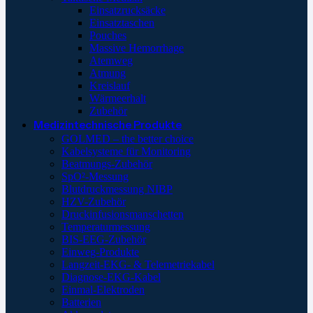
Einsatzrucksäcke
Einsatztaschen
Pouches
Massive Hemorrhage
Atemweg
Atmung
Kreislauf
Wärmeerhalt
Zubehör
Medizintechnische Produkte
GOLMED – the better choice
Kabelsysteme für Monitoring
Beatmungs-Zubehör
SpO²-Messung
Blutdruckmessung NIBP
HZV-Zubehör
Druckinfusionsmanschetten
Temperaturmessung
BIS-EEG-Zubehör
Einweg-Produkte
Langzeit-EKG- & Telemetriekabel
Diagnose-EKG-Kabel
Einmal-Elektroden
Batterien