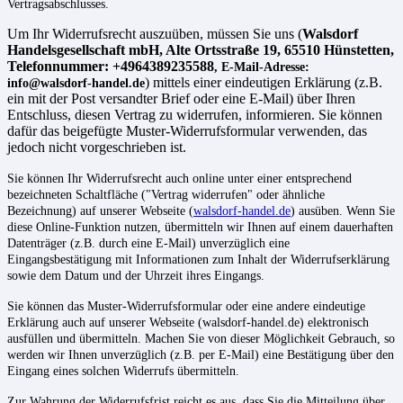
Vertragsabschlusses.
Um Ihr Widerrufsrecht auszuüben, müssen Sie uns (
Walsdorf
Handelsgesellschaft mbH, Alte Ortsstraße 19, 65510 Hünstetten,
Telefonnummer: +4964389235588
, E-Mail-Adresse:
) mittels einer eindeutigen Erklärung (z.B.
info@walsdorf-handel.de
ein mit der Post versandter Brief oder eine E-Mail) über Ihren
Entschluss, diesen Vertrag zu widerrufen, informieren. Sie können
dafür das beigefügte Muster-Widerrufsformular verwenden, das
jedoch nicht vorgeschrieben ist.
Sie können Ihr Widerrufsrecht auch online unter einer entsprechend
bezeichneten Schaltfläche ("Vertrag widerrufen" oder ähnliche
Bezeichnung) auf unserer Webseite (
walsdorf-handel.de
) ausüben. Wenn Sie
diese Online-Funktion nutzen, übermitteln wir Ihnen auf einem dauerhaften
Datenträger (z.B. durch eine E-Mail) unverzüglich eine
Eingangsbestätigung mit Informationen zum Inhalt der Widerrufserklärung
sowie dem Datum und der Uhrzeit ihres Eingangs.
Sie können das Muster-Widerrufsformular oder eine andere eindeutige
Erklärung auch auf unserer Webseite (walsdorf-handel.de) elektronisch
ausfüllen und übermitteln. Machen Sie von dieser Möglichkeit Gebrauch, so
werden wir Ihnen unverzüglich (z.B. per E-Mail) eine Bestätigung über den
Eingang eines solchen Widerrufs
übermitteln.
Zur Wahrung der Widerrufsfrist reicht es aus, dass Sie die Mitteilung über