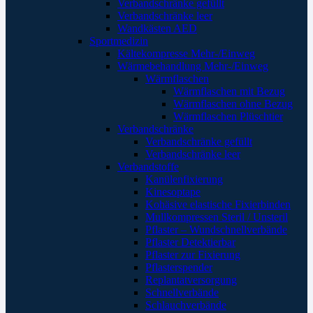
Verbandschränke gefüllt
Verbandschränke leer
Wandkästen AED
Sportmedizin
Kältekompresse Mehr-/Einweg
Wärmebehandlung Mehr-/Einweg
Wärmflaschen
Wärmflaschen mit Bezug
Wärmflaschen ohne Bezug
Wärmflaschen Plüschtier
Verbandschränke
Verbandschränke gefüllt
Verbandschränke leer
Verbandstoffe
Kanülenfixierung
Kinesoptape
Kohäsive elastische Fixierbinden
Mullkompressen Steril / Unsteril
Pflaster – Wundschnellverbände
Pflaster Detektierbar
Pflaster zur Fixierung
Pflasterspender
Replantatversorgung
Schnellverbände
Schlauchverbände