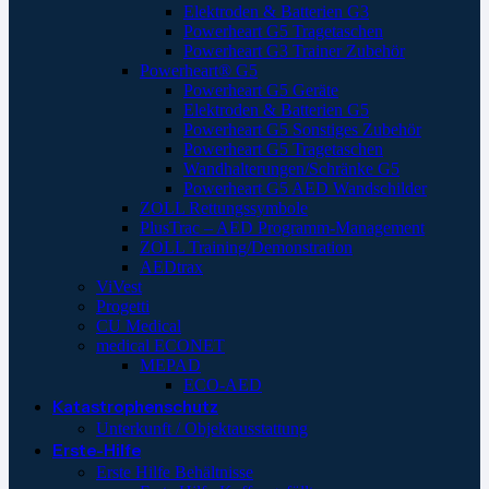
Elektroden & Batterien G3
Powerheart G5 Tragetaschen
Powerheart G3 Trainer Zubehör
Powerheart® G5
Powerheart G5 Geräte
Elektroden & Batterien G5
Powerheart G5 Sonstiges Zubehör
Powerheart G5 Tragetaschen
Wandhalterungen/Schränke G5
Powerheart G5 AED Wandschilder
ZOLL Rettungssymbole
PlusTrac – AED Programm-Management
ZOLL Training/Demonstration
AEDtrax
ViVest
Progetti
CU Medical
medical ECONET
MEPAD
ECO-AED
Katastrophenschutz
Unterkunft / Objektausstattung
Erste-Hilfe
Erste Hilfe Behältnisse