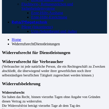
Fluchtweg-, Rettungszeichen und
Sicherheistleitsysteme
Erste-Hilfe-Aushang
Erste-Hilfe-Einrichtung
Reha/Pflegetechnik
Pflege (Inkontinenz)
Urin-/Sekretbeutel und -halter
Home
WiderrufsrechtDienstleistungen
WiderrufsrechtDienstleistungen
Widerrufsrecht für Dienstleistungen
Widerrufsrecht für Verbraucher
(Verbraucher ist jede natürliche Person, die ein Rechtsgeschäft zu Zwecken
abschließt, die überwiegend weder ihrer gewerblichen noch ihrer
selbstständigen beruflichen Tätigkeit zugerechnet werden können.)
Widerrufsbelehrung
Widerrufsrecht
Sie haben das Recht, binnen vierzehn Tagen ohne Angabe von Gründen
diesen Vertrag zu widerrufen.
Die Widerrufsfrist beträgt vierzehn Tage ab dem Tag des