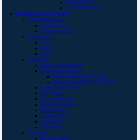
Verbandtücher
Verbandpäckchen
Notfallmedizin & Praxis
Notfallbehältnisse
Ampullarium
Notfallrucksäcke
Handschuhe
Nitril
Vinyl
Latex
Diagnostik
Blutzuckermessgeräte
Blutdruckmessgeräte
Blutdruckmessgerät manuell
Blutdruckmessgerät automatisch
Diagnostikleuchten
EKG Papier
EKG Elektroden
Fieberthermometer
Pulsoximeter
Langzeit EKG
Stethoskope
Ultraschall
Beatmung
Beatmungshilfe