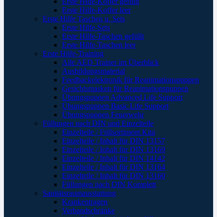
Erste Hilfe-Koffer gefüllt
Erste Hilfe-Koffer leer
Erste Hilfe Taschen u. Sets
Erste Hilfe-Sets
Erste Hilfe-Taschen gefüllt
Erste Hilfe-Taschen leer
Erste Hilfe-Training
Alle AED Trainer im Überblick
Ausbildungsmaterial
Feedbackelektronik für Reanimationspuppen
Gesichtsmasken für Reanimationspuppen
Übungspuppen Advanced Life Support
Übungspuppen Basic Life Support
Übungspuppen Feuerwehr
Füllungen nach DIN und Einzelteile
Einzelteile / Füllsortiment Kita
Einzelteile / Inhalt für DIN 13157
Einzelteile / Inhalt für DIN 13169
Einzelteile / Inhalt für DIN 14142
Einzelteile / Inhalt für DIN 13164
Einzelteile / Inhalt für DIN 13160
Füllungen nach DIN Komplett
Sanitätsraumausstattung
Krankentragen
Verbandschränke