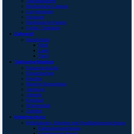
Akkumulatoren
Medizinische Lampen
Laryngoskope
Otoskope
Medizinische Papiere
Geräte / Sonstiges
Zahnarzt
Handschuhe
Nitril
Latex
Vinyl
Taktische Medizin
Einsatzrucksäcke
Einsatztaschen
Pouches
Massive Hemorrhage
Atemweg
Atmung
Kreislauf
Wärmeerhalt
Zubehör
Arbeitsschutz
Prüfplaketten, Etiketten und Qualitätskennzeichnung
Elektrokennzeichnung
Leiterkennzeichnung