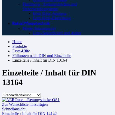
Fluchtweg-, Rettungszeichen und
Sicherheistleitsysteme
Erste-Hilfe-Aushang
Erste-Hilfe-Einrichtung
Reha/Pflegetechnik
Pflege (Inkontinenz)
Urin-/Sekretbeutel und -halter
Home
Produkte
Erste-Hilfe
Füllungen nach DIN und Einzelteile
Einzelteile / Inhalt für DIN 13164
Einzelteile / Inhalt für DIN
13164
Zur Wunschliste hinzufügen
Schnellansicht
Einzelteile / Inhalt für DIN 14142