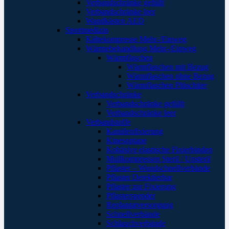
Verbandschränke gefüllt
Verbandschränke leer
Wandkästen AED
Sportmedizin
Kältekompresse Mehr-/Einweg
Wärmebehandlung Mehr-/Einweg
Wärmflaschen
Wärmflaschen mit Bezug
Wärmflaschen ohne Bezug
Wärmflaschen Plüschtier
Verbandschränke
Verbandschränke gefüllt
Verbandschränke leer
Verbandstoffe
Kanülenfixierung
Kinesoptape
Kohäsive elastische Fixierbinden
Mullkompressen Steril / Unsteril
Pflaster – Wundschnellverbände
Pflaster Detektierbar
Pflaster zur Fixierung
Pflasterspender
Replantatversorgung
Schnellverbände
Schlauchverbände