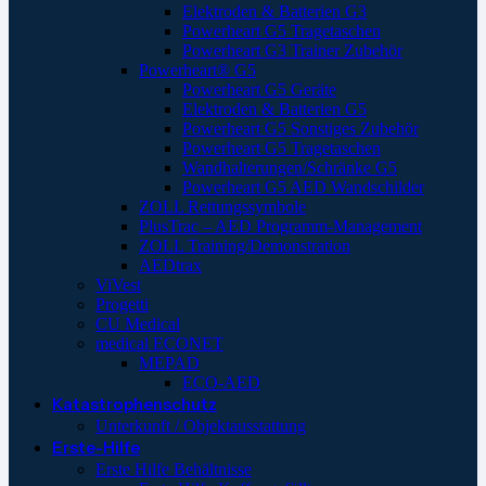
Elektroden & Batterien G3
Powerheart G5 Tragetaschen
Powerheart G3 Trainer Zubehör
Powerheart® G5
Powerheart G5 Geräte
Elektroden & Batterien G5
Powerheart G5 Sonstiges Zubehör
Powerheart G5 Tragetaschen
Wandhalterungen/Schränke G5
Powerheart G5 AED Wandschilder
ZOLL Rettungssymbole
PlusTrac – AED Programm-Management
ZOLL Training/Demonstration
AEDtrax
ViVest
Progetti
CU Medical
medical ECONET
MEPAD
ECO-AED
Katastrophenschutz
Unterkunft / Objektausstattung
Erste-Hilfe
Erste Hilfe Behältnisse