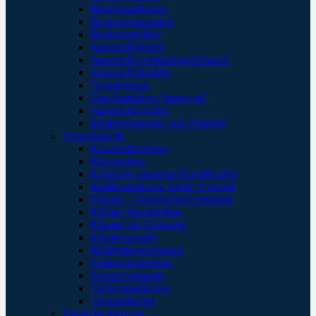
Beatmungsbeutel
Beatmungsmasken
Beatmungsfilter
Sauerstoffbrillen
Sauerstoffverbindungsschlauch
Sauerstoffmasken
Verneblersets
Druckminderer Sauerstoff
Sauerstofftaschen
Inhalationsgeräte und Zubehör
Verbandstoffe
Kanülenfixierung
Kinesoptape
Kohäsive elastische Fixierbinden
Mullkompressen Steril / Unsteril
Pflaster – Wundschnellverbände
Pflaster Detektierbar
Pflaster zur Fixierung
Pflasterspender
Replantatversorgung
Schlauchverbände
Schnellverbände
Verbandpäckchen
Verbandtücher
Taktische Medizin