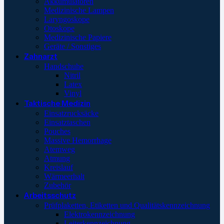
Akkumulatoren
Medizinische Lampen
Laryngoskope
Otoskope
Medizinische Papiere
Geräte / Sonstiges
Zahnarzt
Handschuhe
Nitril
Latex
Vinyl
Taktische Medizin
Einsatzrucksäcke
Einsatztaschen
Pouches
Massive Hemorrhage
Atemweg
Atmung
Kreislauf
Wärmeerhalt
Zubehör
Arbeitsschutz
Prüfplaketten, Etiketten und Qualitätskennzeichnung
Elektrokennzeichnung
Leiterkennzeichnung