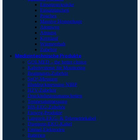
Einsatzrucksäcke
Einsatztaschen
Pouches
Massive Hemorrhage
Atemweg
Atmung
Kreislauf
Wärmeerhalt
Zubehör
Medizintechnische Produkte
GOLMED – the better choice
Kabelsysteme für Monitoring
Beatmungs-Zubehör
SpO²-Messung
Blutdruckmessung NIBP
HZV-Zubehör
Druckinfusionsmanschetten
Temperaturmessung
BIS-EEG-Zubehör
Einweg-Produkte
Langzeit-EKG- & Telemetriekabel
Diagnose-EKG-Kabel
Einmal-Elektroden
Batterien