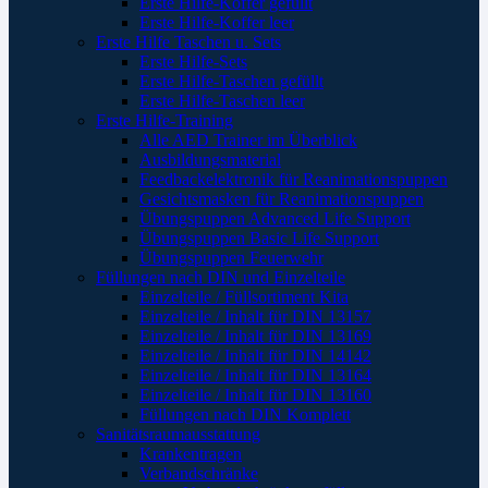
Erste Hilfe-Koffer gefüllt
Erste Hilfe-Koffer leer
Erste Hilfe Taschen u. Sets
Erste Hilfe-Sets
Erste Hilfe-Taschen gefüllt
Erste Hilfe-Taschen leer
Erste Hilfe-Training
Alle AED Trainer im Überblick
Ausbildungsmaterial
Feedbackelektronik für Reanimationspuppen
Gesichtsmasken für Reanimationspuppen
Übungspuppen Advanced Life Support
Übungspuppen Basic Life Support
Übungspuppen Feuerwehr
Füllungen nach DIN und Einzelteile
Einzelteile / Füllsortiment Kita
Einzelteile / Inhalt für DIN 13157
Einzelteile / Inhalt für DIN 13169
Einzelteile / Inhalt für DIN 14142
Einzelteile / Inhalt für DIN 13164
Einzelteile / Inhalt für DIN 13160
Füllungen nach DIN Komplett
Sanitätsraumausstattung
Krankentragen
Verbandschränke