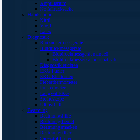
Ampullarium
Notfallrucksäcke
Handschuhe
Nitril
Vinyl
Latex
Diagnostik
Blutzuckermessgeräte
Blutdruckmessgeräte
Blutdruckmessgerät manuell
Blutdruckmessgerät automatisch
Diagnostikleuchten
EKG Papier
EKG Elektroden
Fieberthermometer
Pulsoximeter
Langzeit EKG
Stethoskope
Ultraschall
Beatmung
Beatmungshilfe
Beatmungsbeutel
Beatmungsmasken
Beatmungsfilter
Sauerstoffbrillen