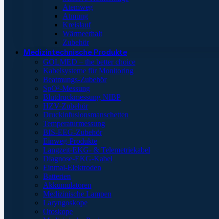
Atemweg
Atmung
Kreislauf
Wärmeerhalt
Zubehör
Medizintechnische Produkte
GOLMED – the better choice
Kabelsysteme für Monitoring
Beatmungs-Zubehör
SpO²-Messung
Blutdruckmessung NIBP
HZV-Zubehör
Druckinfusionsmanschetten
Temperaturmessung
BIS-EEG-Zubehör
Einweg-Produkte
Langzeit-EKG- & Telemetriekabel
Diagnose-EKG-Kabel
Einmal-Elektroden
Batterien
Akkumulatoren
Medizinische Lampen
Laryngoskope
Otoskope