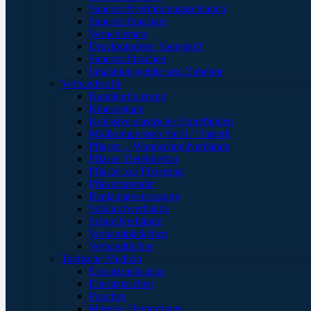
Sauerstoffverbindungsschlauch
Sauerstoffmasken
Verneblersets
Druckminderer Sauerstoff
Sauerstofftaschen
Inhalationsgeräte und Zubehör
Verbandstoffe
Kanülenfixierung
Kinesoptape
Kohäsive elastische Fixierbinden
Mullkompressen Steril / Unsteril
Pflaster – Wundschnellverbände
Pflaster Detektierbar
Pflaster zur Fixierung
Pflasterspender
Replantatversorgung
Schlauchverbände
Schnellverbände
Verbandpäckchen
Verbandtücher
Taktische Medizin
Einsatzrucksäcke
Einsatztaschen
Pouches
Massive Hemorrhage