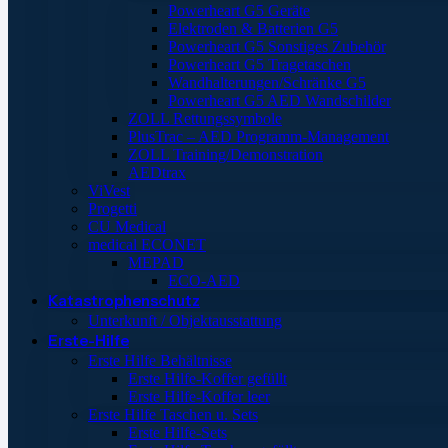
Powerheart G5 Geräte
Elektroden & Batterien G5
Powerheart G5 Sonstiges Zubehör
Powerheart G5 Tragetaschen
Wandhalterungen/Schränke G5
Powerheart G5 AED Wandschilder
ZOLL Rettungssymbole
PlusTrac – AED Programm-Management
ZOLL Training/Demonstration
AEDtrax
ViVest
Progetti
CU Medical
medical ECONET
MEPAD
ECO-AED
Katastrophenschutz
Unterkunft / Objektausstattung
Erste-Hilfe
Erste Hilfe Behältnisse
Erste Hilfe-Koffer gefüllt
Erste Hilfe-Koffer leer
Erste Hilfe Taschen u. Sets
Erste Hilfe-Sets