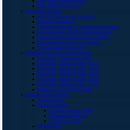
Erste Hilfe-Taschen gefüllt
Erste Hilfe-Taschen leer
Erste Hilfe-Training
Alle AED Trainer im Überblick
Ausbildungsmaterial
Feedbackelektronik für Reanimationspuppen
Gesichtsmasken für Reanimationspuppen
Übungspuppen Advanced Life Support
Übungspuppen Basic Life Support
Übungspuppen Feuerwehr
Füllungen nach DIN und Einzelteile
Einzelteile / Füllsortiment Kita
Einzelteile / Inhalt für DIN 13157
Einzelteile / Inhalt für DIN 13169
Einzelteile / Inhalt für DIN 14142
Einzelteile / Inhalt für DIN 13164
Einzelteile / Inhalt für DIN 13160
Füllungen nach DIN Komplett
Sanitätsraumausstattung
Krankentragen
Verbandschränke
Verbandschränke gefüllt
Verbandschränke leer
Wandkästen AED
Sportmedizin