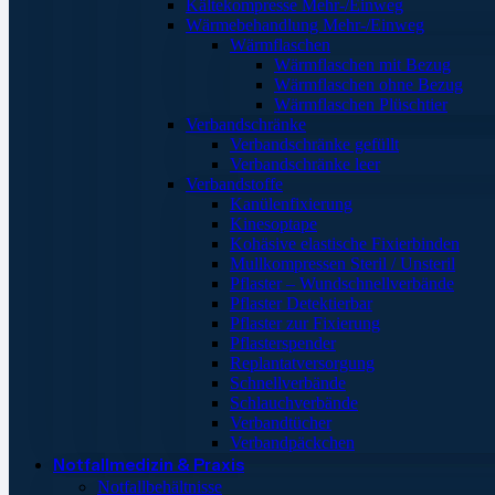
Kältekompresse Mehr-/Einweg
Wärmebehandlung Mehr-/Einweg
Wärmflaschen
Wärmflaschen mit Bezug
Wärmflaschen ohne Bezug
Wärmflaschen Plüschtier
Verbandschränke
Verbandschränke gefüllt
Verbandschränke leer
Verbandstoffe
Kanülenfixierung
Kinesoptape
Kohäsive elastische Fixierbinden
Mullkompressen Steril / Unsteril
Pflaster – Wundschnellverbände
Pflaster Detektierbar
Pflaster zur Fixierung
Pflasterspender
Replantatversorgung
Schnellverbände
Schlauchverbände
Verbandtücher
Verbandpäckchen
Notfallmedizin & Praxis
Notfallbehältnisse