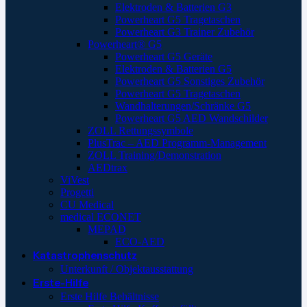
Elektroden & Batterien G3
Powerheart G5 Tragetaschen
Powerheart G3 Trainer Zubehör
Powerheart® G5
Powerheart G5 Geräte
Elektroden & Batterien G5
Powerheart G5 Sonstiges Zubehör
Powerheart G5 Tragetaschen
Wandhalterungen/Schränke G5
Powerheart G5 AED Wandschilder
ZOLL Rettungssymbole
PlusTrac – AED Programm-Management
ZOLL Training/Demonstration
AEDtrax
ViVest
Progetti
CU Medical
medical ECONET
MEPAD
ECO-AED
Katastrophenschutz
Unterkunft / Objektausstattung
Erste-Hilfe
Erste Hilfe Behältnisse