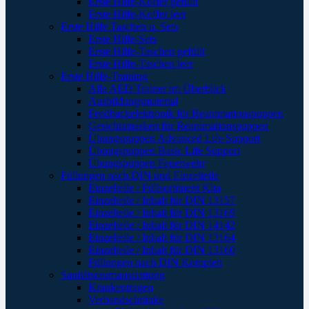
Erste Hilfe-Koffer gefüllt
Erste Hilfe-Koffer leer
Erste Hilfe Taschen u. Sets
Erste Hilfe-Sets
Erste Hilfe-Taschen gefüllt
Erste Hilfe-Taschen leer
Erste Hilfe-Training
Alle AED Trainer im Überblick
Ausbildungsmaterial
Feedbackelektronik für Reanimationspuppen
Gesichtsmasken für Reanimationspuppen
Übungspuppen Advanced Life Support
Übungspuppen Basic Life Support
Übungspuppen Feuerwehr
Füllungen nach DIN und Einzelteile
Einzelteile / Füllsortiment Kita
Einzelteile / Inhalt für DIN 13157
Einzelteile / Inhalt für DIN 13169
Einzelteile / Inhalt für DIN 14142
Einzelteile / Inhalt für DIN 13164
Einzelteile / Inhalt für DIN 13160
Füllungen nach DIN Komplett
Sanitätsraumausstattung
Krankentragen
Verbandschränke