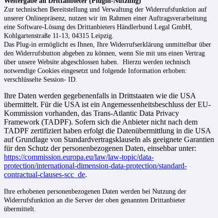
Weitergabe an Drittanbieter (Plugin-Nutzung)
Zur technischen Bereitstellung und Verwaltung der Widerrufsfunktion auf
unserer Onlinepräsenz, nutzen wir im Rahmen einer Auftragsverarbeitung
eine Software-Lösung des Drittanbieters
Händlerbund Legal GmbH,
Kohlgartenstraße 11-1
3, 04315 Leipzig.
Das Plug-in ermöglicht es Ihnen, Ihre Widerrufserklärung unmittelbar über
den Widerrufsbutton abgeben zu können, wenn Sie mit uns einen Vertrag
über unsere Website abgeschlossen haben. Hierzu werden technisch
notwendige Cookies eingesetzt und folgende Information erhoben:
verschlüsselte Session- ID.
Ihre Daten werden gegebenenfalls in Drittstaaten wie die USA
übermittelt. Für die USA ist ein Angemessenheitsbeschluss der EU-
Kommission vorhanden, das Trans-Atlantic Data Privacy
Framework (TADPF). Sofern sich die Anbieter nicht nach dem
TADPF zertifiziert haben erfolgt die Datenübermittlung in die USA
auf Grundlage von Standardvertragsklauseln als geeignete Garantien
für den Schutz der personenbezogenen Daten, einsehbar unter:
https://commission.europa.eu/law/law-topic/data-
protection/international-dimension-data-protection/standard-
contractual-clauses-scc_de
.
Ihre erhobenen personenbezogenen Daten werden bei Nutzung der
Widerrufsfunktion an die Server der oben genannten Drittanbieter
übermittelt.