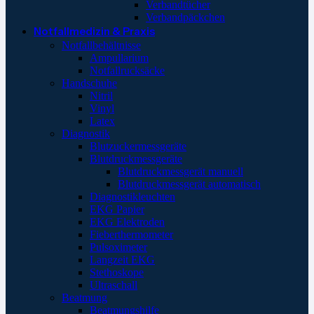
Verbandtücher
Verbandpäckchen
Notfallmedizin & Praxis
Notfallbehältnisse
Ampullarium
Notfallrucksäcke
Handschuhe
Nitril
Vinyl
Latex
Diagnostik
Blutzuckermessgeräte
Blutdruckmessgeräte
Blutdruckmessgerät manuell
Blutdruckmessgerät automatisch
Diagnostikleuchten
EKG Papier
EKG Elektroden
Fieberthermometer
Pulsoximeter
Langzeit EKG
Stethoskope
Ultraschall
Beatmung
Beatmungshilfe