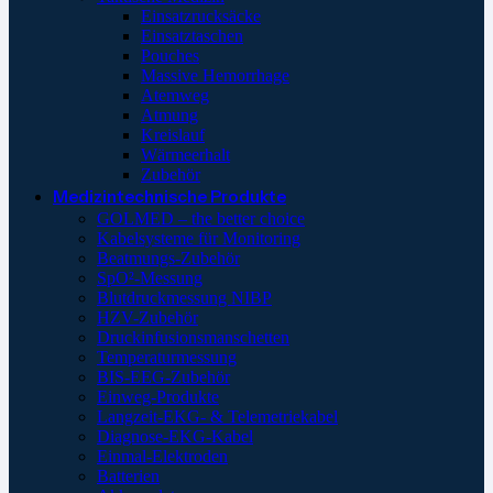
Einsatzrucksäcke
Einsatztaschen
Pouches
Massive Hemorrhage
Atemweg
Atmung
Kreislauf
Wärmeerhalt
Zubehör
Medizintechnische Produkte
GOLMED – the better choice
Kabelsysteme für Monitoring
Beatmungs-Zubehör
SpO²-Messung
Blutdruckmessung NIBP
HZV-Zubehör
Druckinfusionsmanschetten
Temperaturmessung
BIS-EEG-Zubehör
Einweg-Produkte
Langzeit-EKG- & Telemetriekabel
Diagnose-EKG-Kabel
Einmal-Elektroden
Batterien