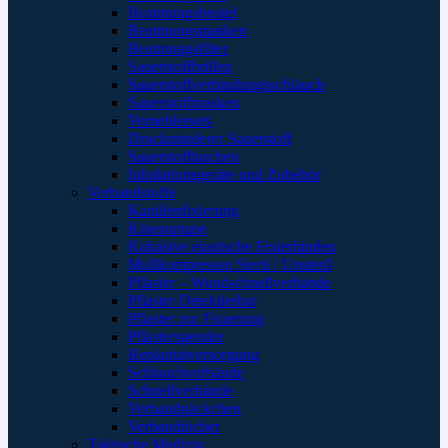
Beatmungsbeutel
Beatmungsmasken
Beatmungsfilter
Sauerstoffbrillen
Sauerstoffverbindungsschlauch
Sauerstoffmasken
Verneblersets
Druckminderer Sauerstoff
Sauerstofftaschen
Inhalationsgeräte und Zubehör
Verbandstoffe
Kanülenfixierung
Kinesoptape
Kohäsive elastische Fixierbinden
Mullkompressen Steril / Unsteril
Pflaster – Wundschnellverbände
Pflaster Detektierbar
Pflaster zur Fixierung
Pflasterspender
Replantatversorgung
Schlauchverbände
Schnellverbände
Verbandpäckchen
Verbandtücher
Taktische Medizin