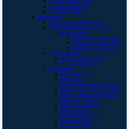
Verbandschränke gefüllt
Verbandschränke leer
Wandkästen AED
Sportmedizin
Kältekompresse Mehr-/Einweg
Wärmebehandlung Mehr-/Einweg
Wärmflaschen
Wärmflaschen mit Bezug
Wärmflaschen ohne Bezug
Wärmflaschen Plüschtier
Verbandschränke
Verbandschränke gefüllt
Verbandschränke leer
Verbandstoffe
Kanülenfixierung
Kinesoptape
Kohäsive elastische Fixierbinden
Mullkompressen Steril / Unsteril
Pflaster – Wundschnellverbände
Pflaster Detektierbar
Pflaster zur Fixierung
Pflasterspender
Replantatversorgung
Schnellverbände
Schlauchverbände