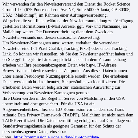
Wir verwenden für den Newsletterversand den Dienst der Rocket Science
Group LLC (675 Ponce de Leon Ave NE, Suite 5000 Atlanta, GA 30308,
USA; “Mailchimp”) im Rahmen einer Auftragsverarbeitung.
Wir geben die von Ihnen während der Newsletteranmeldung zur Verfügung
gestellten Informationen (E-Mail Adresse, ggf. Vor- und Nachname) an
Mailchimp weiter. Die Datenverarbeitung dient dem Zweck des
Newsletterversands und dessen statistischer Auswertung.
Um Newsletter-Kampagnen auszuwerten, enthalten die versendeten
Newsletter eine 1×1 Pixel Grafik (Tracking Pixel) oder einen Tracking-
Link. So können wir feststellen, ob Sie den Newsletter geöffnet haben und
ob Sie ggf. integrierte Links angeklickt haben. In dem Zusammenhang
erheben wir Ihre personenbezogenen Daten wie bspw. IP-Adresse,
Browsertyp- und device sowie den Zeitpunkt. Aus diesen Daten können
unter einem Pseudonym Nutzungsprofile erstellt werden. Die erhobenen
Daten werden nicht dazu benutzt, Sie persönlich zu identifizieren. Die
erhobenen Daten werden lediglich zur statistischen Auswertung zur
Verbesserung von Newsletter-Kampagnen genutzt.
Ihre Daten werden in der Regel an Server von Mailchimp in den USA
übermittelt und dort gespeichert. Für die USA ist ein
Angemessenheitsbeschluss der EU-Kommission vorhanden, das Trans-
Atlantic Data Privacy Framework (TADPF). Mailchimp ist nicht nach dem
TADPF zertifiziert. Die Datenübermittlung erfolgt u.a. auf Grundlage von
Standardvertragsklauseln als geeignete Garantien für den Schutz der
personenbezogenen Daten, einsehbar
unter:
https://commission.europa.eu/law/law-topic/data-