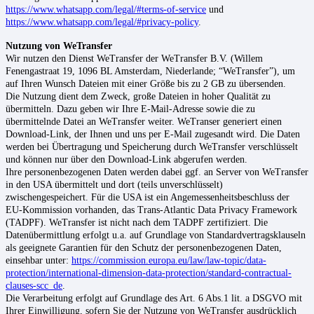
https://www.whatsapp.com/legal/#terms-of-service
und
https://www.whatsapp.com/legal/#privacy-policy
.
Nutzung von WeTransfer
Wir nutzen den Dienst WeTransfer der WeTransfer B.V. (Willem
Fenengastraat 19, 1096 BL Amsterdam, Niederlande; “WeTransfer”), um
auf Ihren Wunsch Dateien mit einer Größe bis zu 2 GB zu übersenden.
Die Nutzung dient dem Zweck, große Dateien in hoher Qualität zu
übermitteln. Dazu geben wir Ihre E-Mail-Adresse sowie die zu
übermittelnde Datei an WeTransfer weiter. WeTranser generiert einen
Download-Link, der Ihnen und uns per E-Mail zugesandt wird. Die Daten
werden bei Übertragung und Speicherung durch WeTransfer verschlüsselt
und können nur über den Download-Link abgerufen werden.
Ihre personenbezogenen Daten werden dabei ggf. an Server von WeTransfer
in den USA übermittelt und dort (teils unverschlüsselt)
zwischengespeichert. Für die USA ist ein Angemessenheitsbeschluss der
EU-Kommission vorhanden, das Trans-Atlantic Data Privacy Framework
(TADPF). WeTransfer ist nicht nach dem TADPF zertifiziert. Die
Datenübermittlung erfolgt u.a. auf Grundlage von Standardvertragsklauseln
als geeignete Garantien für den Schutz der personenbezogenen Daten,
einsehbar unter:
https://commission.europa.eu/law/law-topic/data-
protection/international-dimension-data-protection/standard-contractual-
clauses-scc_de
.
Die Verarbeitung erfolgt auf Grundlage des Art. 6 Abs.1 lit. a DSGVO mit
Ihrer Einwilligung, sofern Sie der Nutzung von WeTransfer ausdrücklich