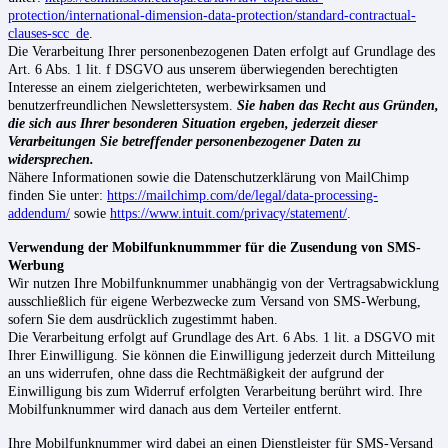
protection/international-dimension-data-protection/standard-contractual-
clauses-scc_de
.
Die Verarbeitung Ihrer personenbezogenen Daten erfolgt auf Grundlage des
Art. 6 Abs. 1 lit. f DSGVO aus unserem überwiegenden berechtigten
Interesse an einem zielgerichteten, werbewirksamen und
benutzerfreundlichen Newslettersystem.
Sie haben das Recht aus Gründen,
die sich aus Ihrer besonderen Situation ergeben, jederzeit dieser
Verarbeitungen Sie betreffender personenbezogener Daten zu
widersprechen.
Nähere Informationen sowie die Datenschutzerklärung von MailChimp
finden Sie unter:
https://mailchimp.com/de/legal/data-processing-
addendum/
sowie
https://www.intuit.com/privacy/statement/
.
Verwendung der Mobilfunknummmer für die Zusendung von SMS-
Werbung
Wir nutzen Ihre Mobilfunknummer unabhängig von der Vertragsabwicklung
ausschließlich für eigene Werbezwecke zum Versand von SMS-Werbung,
sofern Sie dem ausdrücklich zugestimmt haben.
Die Verarbeitung erfolgt auf Grundlage des Art. 6 Abs. 1 lit. a DSGVO mit
Ihrer Einwilligung. Sie können die Einwilligung jederzeit durch Mitteilung
an uns widerrufen, ohne dass die Rechtmäßigkeit der aufgrund der
Einwilligung bis zum Widerruf erfolgten Verarbeitung berührt wird. Ihre
Mobilfunknummer wird danach aus dem Verteiler entfernt.
Ihre Mobilfunknummer wird dabei an einen Dienstleister für SMS-Versand