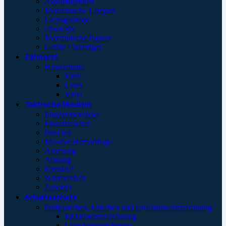
Akkumulatoren
Medizinische Lampen
Laryngoskope
Otoskope
Medizinische Papiere
Geräte / Sonstiges
Zahnarzt
Handschuhe
Nitril
Latex
Vinyl
Taktische Medizin
Einsatzrucksäcke
Einsatztaschen
Pouches
Massive Hemorrhage
Atemweg
Atmung
Kreislauf
Wärmeerhalt
Zubehör
Arbeitsschutz
Prüfplaketten, Etiketten und Qualitätskennzeichnung
Elektrokennzeichnung
Leiterkennzeichnung