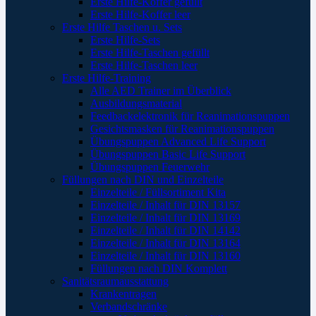
Erste Hilfe-Koffer gefüllt
Erste Hilfe-Koffer leer
Erste Hilfe Taschen u. Sets
Erste Hilfe-Sets
Erste Hilfe-Taschen gefüllt
Erste Hilfe-Taschen leer
Erste Hilfe-Training
Alle AED Trainer im Überblick
Ausbildungsmaterial
Feedbackelektronik für Reanimationspuppen
Gesichtsmasken für Reanimationspuppen
Übungspuppen Advanced Life Support
Übungspuppen Basic Life Support
Übungspuppen Feuerwehr
Füllungen nach DIN und Einzelteile
Einzelteile / Füllsortiment Kita
Einzelteile / Inhalt für DIN 13157
Einzelteile / Inhalt für DIN 13169
Einzelteile / Inhalt für DIN 14142
Einzelteile / Inhalt für DIN 13164
Einzelteile / Inhalt für DIN 13160
Füllungen nach DIN Komplett
Sanitätsraumausstattung
Krankentragen
Verbandschränke