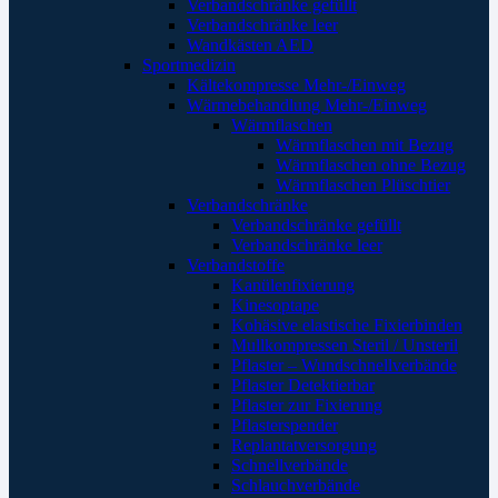
Verbandschränke gefüllt
Verbandschränke leer
Wandkästen AED
Sportmedizin
Kältekompresse Mehr-/Einweg
Wärmebehandlung Mehr-/Einweg
Wärmflaschen
Wärmflaschen mit Bezug
Wärmflaschen ohne Bezug
Wärmflaschen Plüschtier
Verbandschränke
Verbandschränke gefüllt
Verbandschränke leer
Verbandstoffe
Kanülenfixierung
Kinesoptape
Kohäsive elastische Fixierbinden
Mullkompressen Steril / Unsteril
Pflaster – Wundschnellverbände
Pflaster Detektierbar
Pflaster zur Fixierung
Pflasterspender
Replantatversorgung
Schnellverbände
Schlauchverbände