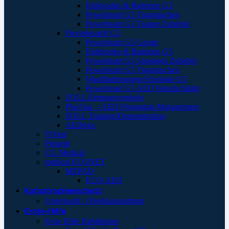
Elektroden & Batterien G3
Powerheart G5 Tragetaschen
Powerheart G3 Trainer Zubehör
Powerheart® G5
Powerheart G5 Geräte
Elektroden & Batterien G5
Powerheart G5 Sonstiges Zubehör
Powerheart G5 Tragetaschen
Wandhalterungen/Schränke G5
Powerheart G5 AED Wandschilder
ZOLL Rettungssymbole
PlusTrac – AED Programm-Management
ZOLL Training/Demonstration
AEDtrax
ViVest
Progetti
CU Medical
medical ECONET
MEPAD
ECO-AED
Katastrophenschutz
Unterkunft / Objektausstattung
Erste-Hilfe
Erste Hilfe Behältnisse