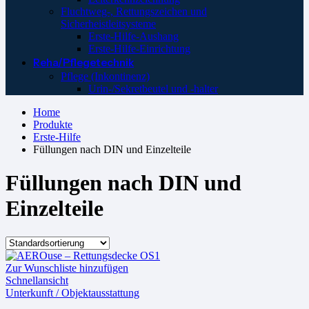
Fluchtweg-, Rettungszeichen und
Sicherheistleitsysteme
Erste-Hilfe-Aushang
Erste-Hilfe-Einrichtung
Reha/Pflegetechnik
Pflege (Inkontinenz)
Urin-/Sekretbeutel und -halter
Home
Produkte
Erste-Hilfe
Füllungen nach DIN und Einzelteile
Füllungen nach DIN und
Einzelteile
Zur Wunschliste hinzufügen
Schnellansicht
Unterkunft / Objektausstattung