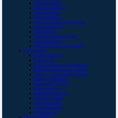
Beatmungsbeutel
Beatmungsmasken
Beatmungsfilter
Sauerstoffbrillen
Sauerstoffverbindungsschlauch
Sauerstoffmasken
Verneblersets
Druckminderer Sauerstoff
Sauerstofftaschen
Inhalationsgeräte und Zubehör
Verbandstoffe
Kanülenfixierung
Kinesoptape
Kohäsive elastische Fixierbinden
Mullkompressen Steril / Unsteril
Pflaster – Wundschnellverbände
Pflaster Detektierbar
Pflaster zur Fixierung
Pflasterspender
Replantatversorgung
Schlauchverbände
Schnellverbände
Verbandpäckchen
Verbandtücher
Taktische Medizin