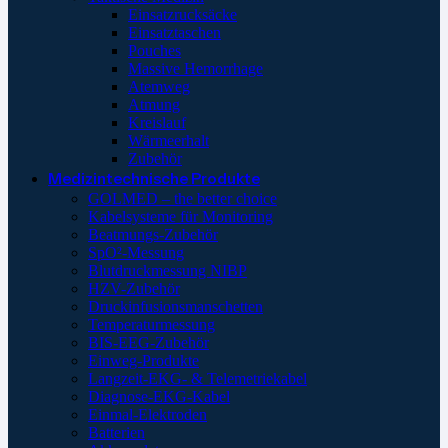
Einsatzrucksäcke
Einsatztaschen
Pouches
Massive Hemorrhage
Atemweg
Atmung
Kreislauf
Wärmeerhalt
Zubehör
Medizintechnische Produkte
GOLMED – the better choice
Kabelsysteme für Monitoring
Beatmungs-Zubehör
SpO²-Messung
Blutdruckmessung NIBP
HZV-Zubehör
Druckinfusionsmanschetten
Temperaturmessung
BIS-EEG-Zubehör
Einweg-Produkte
Langzeit-EKG- & Telemetriekabel
Diagnose-EKG-Kabel
Einmal-Elektroden
Batterien