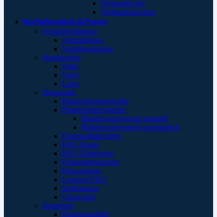
Verbandtücher
Verbandpäckchen
Notfallmedizin & Praxis
Notfallbehältnisse
Ampullarium
Notfallrucksäcke
Handschuhe
Nitril
Vinyl
Latex
Diagnostik
Blutzuckermessgeräte
Blutdruckmessgeräte
Blutdruckmessgerät manuell
Blutdruckmessgerät automatisch
Diagnostikleuchten
EKG Papier
EKG Elektroden
Fieberthermometer
Pulsoximeter
Langzeit EKG
Stethoskope
Ultraschall
Beatmung
Beatmungshilfe