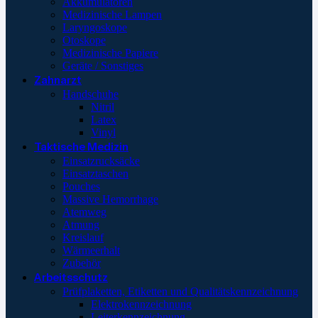
Akkumulatoren
Medizinische Lampen
Laryngoskope
Otoskope
Medizinische Papiere
Geräte / Sonstiges
Zahnarzt
Handschuhe
Nitril
Latex
Vinyl
Taktische Medizin
Einsatzrucksäcke
Einsatztaschen
Pouches
Massive Hemorrhage
Atemweg
Atmung
Kreislauf
Wärmeerhalt
Zubehör
Arbeitsschutz
Prüfplaketten, Etiketten und Qualitätskennzeichnung
Elektrokennzeichnung
Leiterkennzeichnung