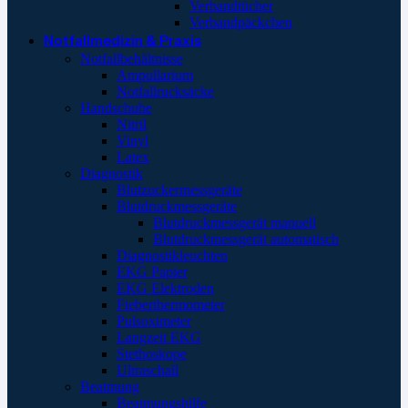
Verbandtücher
Verbandpäckchen
Notfallmedizin & Praxis
Notfallbehältnisse
Ampullarium
Notfallrucksäcke
Handschuhe
Nitril
Vinyl
Latex
Diagnostik
Blutzuckermessgeräte
Blutdruckmessgeräte
Blutdruckmessgerät manuell
Blutdruckmessgerät automatisch
Diagnostikleuchten
EKG Papier
EKG Elektroden
Fieberthermometer
Pulsoximeter
Langzeit EKG
Stethoskope
Ultraschall
Beatmung
Beatmungshilfe