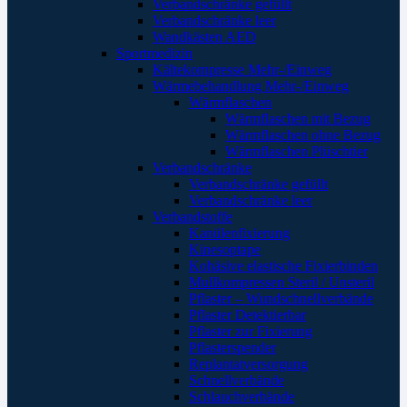
Verbandschränke gefüllt
Verbandschränke leer
Wandkästen AED
Sportmedizin
Kältekompresse Mehr-/Einweg
Wärmebehandlung Mehr-/Einweg
Wärmflaschen
Wärmflaschen mit Bezug
Wärmflaschen ohne Bezug
Wärmflaschen Plüschtier
Verbandschränke
Verbandschränke gefüllt
Verbandschränke leer
Verbandstoffe
Kanülenfixierung
Kinesoptape
Kohäsive elastische Fixierbinden
Mullkompressen Steril / Unsteril
Pflaster – Wundschnellverbände
Pflaster Detektierbar
Pflaster zur Fixierung
Pflasterspender
Replantatversorgung
Schnellverbände
Schlauchverbände