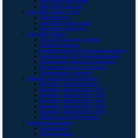
Erste Hilfe-Koffer gefüllt
Erste Hilfe-Koffer leer
Erste Hilfe Taschen u. Sets
Erste Hilfe-Sets
Erste Hilfe-Taschen gefüllt
Erste Hilfe-Taschen leer
Erste Hilfe-Training
Alle AED Trainer im Überblick
Ausbildungsmaterial
Feedbackelektronik für Reanimationspuppen
Gesichtsmasken für Reanimationspuppen
Übungspuppen Advanced Life Support
Übungspuppen Basic Life Support
Übungspuppen Feuerwehr
Füllungen nach DIN und Einzelteile
Einzelteile / Füllsortiment Kita
Einzelteile / Inhalt für DIN 13157
Einzelteile / Inhalt für DIN 13169
Einzelteile / Inhalt für DIN 14142
Einzelteile / Inhalt für DIN 13164
Einzelteile / Inhalt für DIN 13160
Füllungen nach DIN Komplett
Sanitätsraumausstattung
Krankentragen
Verbandschränke