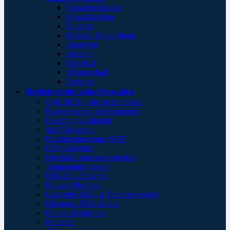
Einsatzrucksäcke
Einsatztaschen
Pouches
Massive Hemorrhage
Atemweg
Atmung
Kreislauf
Wärmeerhalt
Zubehör
Medizintechnische Produkte
GOLMED – the better choice
Kabelsysteme für Monitoring
Beatmungs-Zubehör
SpO²-Messung
Blutdruckmessung NIBP
HZV-Zubehör
Druckinfusionsmanschetten
Temperaturmessung
BIS-EEG-Zubehör
Einweg-Produkte
Langzeit-EKG- & Telemetriekabel
Diagnose-EKG-Kabel
Einmal-Elektroden
Batterien