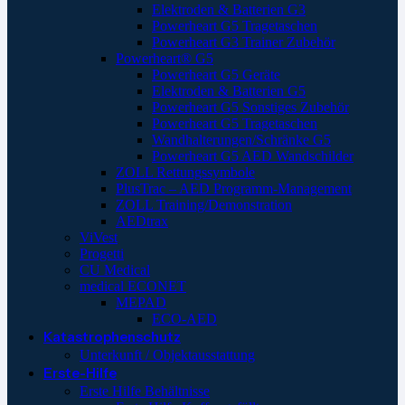
Elektroden & Batterien G3
Powerheart G5 Tragetaschen
Powerheart G3 Trainer Zubehör
Powerheart® G5
Powerheart G5 Geräte
Elektroden & Batterien G5
Powerheart G5 Sonstiges Zubehör
Powerheart G5 Tragetaschen
Wandhalterungen/Schränke G5
Powerheart G5 AED Wandschilder
ZOLL Rettungssymbole
PlusTrac – AED Programm-Management
ZOLL Training/Demonstration
AEDtrax
ViVest
Progetti
CU Medical
medical ECONET
MEPAD
ECO-AED
Katastrophenschutz
Unterkunft / Objektausstattung
Erste-Hilfe
Erste Hilfe Behältnisse