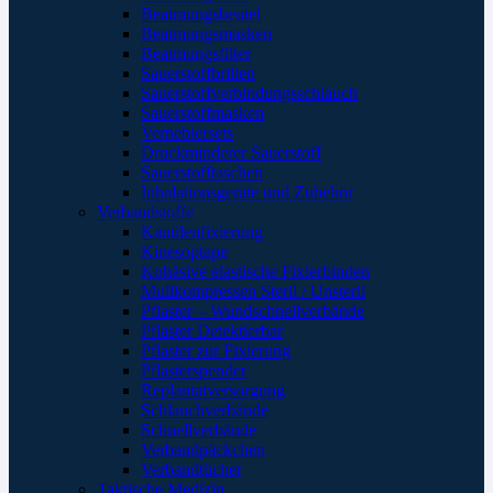
Beatmungsbeutel
Beatmungsmasken
Beatmungsfilter
Sauerstoffbrillen
Sauerstoffverbindungsschlauch
Sauerstoffmasken
Verneblersets
Druckminderer Sauerstoff
Sauerstofftaschen
Inhalationsgeräte und Zubehör
Verbandstoffe
Kanülenfixierung
Kinesoptape
Kohäsive elastische Fixierbinden
Mullkompressen Steril / Unsteril
Pflaster – Wundschnellverbände
Pflaster Detektierbar
Pflaster zur Fixierung
Pflasterspender
Replantatversorgung
Schlauchverbände
Schnellverbände
Verbandpäckchen
Verbandtücher
Taktische Medizin