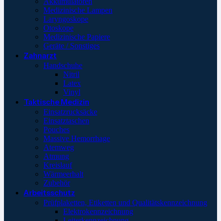
Akkumulatoren
Medizinische Lampen
Laryngoskope
Otoskope
Medizinische Papiere
Geräte / Sonstiges
Zahnarzt
Handschuhe
Nitril
Latex
Vinyl
Taktische Medizin
Einsatzrucksäcke
Einsatztaschen
Pouches
Massive Hemorrhage
Atemweg
Atmung
Kreislauf
Wärmeerhalt
Zubehör
Arbeitsschutz
Prüfplaketten, Etiketten und Qualitätskennzeichnung
Elektrokennzeichnung
Leiterkennzeichnung