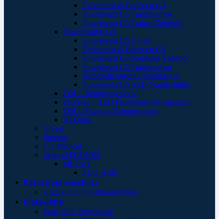
Elektroden & Batterien G3
Powerheart G5 Tragetaschen
Powerheart G3 Trainer Zubehör
Powerheart® G5
Powerheart G5 Geräte
Elektroden & Batterien G5
Powerheart G5 Sonstiges Zubehör
Powerheart G5 Tragetaschen
Wandhalterungen/Schränke G5
Powerheart G5 AED Wandschilder
ZOLL Rettungssymbole
PlusTrac – AED Programm-Management
ZOLL Training/Demonstration
AEDtrax
ViVest
Progetti
CU Medical
medical ECONET
MEPAD
ECO-AED
Katastrophenschutz
Unterkunft / Objektausstattung
Erste-Hilfe
Erste Hilfe Behältnisse