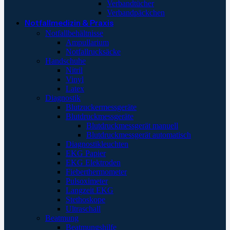
Verbandtücher
Verbandpäckchen
Notfallmedizin & Praxis
Notfallbehältnisse
Ampullarium
Notfallrucksäcke
Handschuhe
Nitril
Vinyl
Latex
Diagnostik
Blutzuckermessgeräte
Blutdruckmessgeräte
Blutdruckmessgerät manuell
Blutdruckmessgerät automatisch
Diagnostikleuchten
EKG Papier
EKG Elektroden
Fieberthermometer
Pulsoximeter
Langzeit EKG
Stethoskope
Ultraschall
Beatmung
Beatmungshilfe