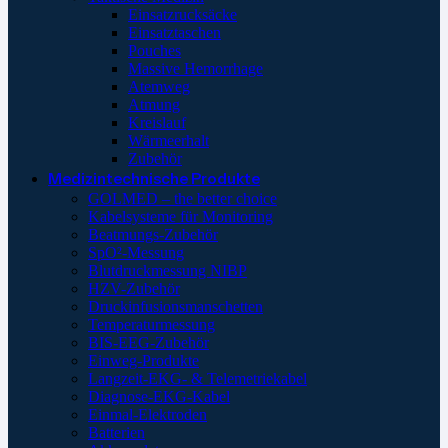
Einsatzrucksäcke
Einsatztaschen
Pouches
Massive Hemorrhage
Atemweg
Atmung
Kreislauf
Wärmeerhalt
Zubehör
Medizintechnische Produkte
GOLMED – the better choice
Kabelsysteme für Monitoring
Beatmungs-Zubehör
SpO²-Messung
Blutdruckmessung NIBP
HZV-Zubehör
Druckinfusionsmanschetten
Temperaturmessung
BIS-EEG-Zubehör
Einweg-Produkte
Langzeit-EKG- & Telemetriekabel
Diagnose-EKG-Kabel
Einmal-Elektroden
Batterien