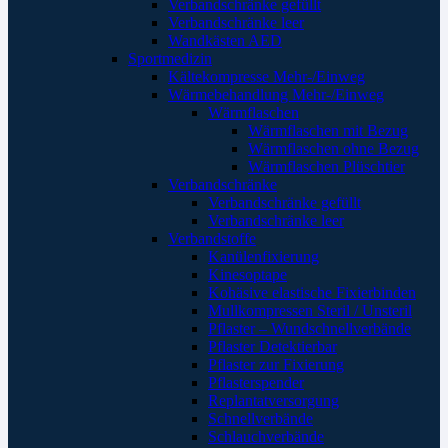
Verbandschränke gefüllt
Verbandschränke leer
Wandkästen AED
Sportmedizin
Kältekompresse Mehr-/Einweg
Wärmebehandlung Mehr-/Einweg
Wärmflaschen
Wärmflaschen mit Bezug
Wärmflaschen ohne Bezug
Wärmflaschen Plüschtier
Verbandschränke
Verbandschränke gefüllt
Verbandschränke leer
Verbandstoffe
Kanülenfixierung
Kinesoptape
Kohäsive elastische Fixierbinden
Mullkompressen Steril / Unsteril
Pflaster – Wundschnellverbände
Pflaster Detektierbar
Pflaster zur Fixierung
Pflasterspender
Replantatversorgung
Schnellverbände
Schlauchverbände