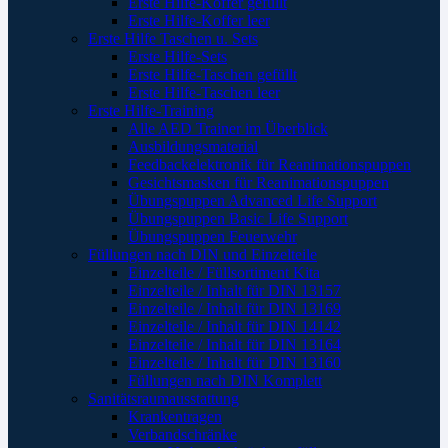
Erste Hilfe-Koffer gefüllt
Erste Hilfe-Koffer leer
Erste Hilfe Taschen u. Sets
Erste Hilfe-Sets
Erste Hilfe-Taschen gefüllt
Erste Hilfe-Taschen leer
Erste Hilfe-Training
Alle AED Trainer im Überblick
Ausbildungsmaterial
Feedbackelektronik für Reanimationspuppen
Gesichtsmasken für Reanimationspuppen
Übungspuppen Advanced Life Support
Übungspuppen Basic Life Support
Übungspuppen Feuerwehr
Füllungen nach DIN und Einzelteile
Einzelteile / Füllsortiment Kita
Einzelteile / Inhalt für DIN 13157
Einzelteile / Inhalt für DIN 13169
Einzelteile / Inhalt für DIN 14142
Einzelteile / Inhalt für DIN 13164
Einzelteile / Inhalt für DIN 13160
Füllungen nach DIN Komplett
Sanitätsraumausstattung
Krankentragen
Verbandschränke