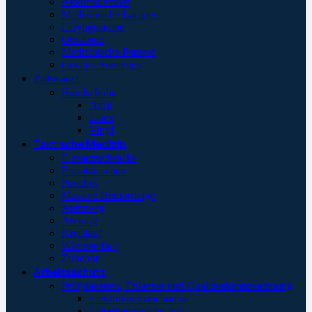
Akkumulatoren
Medizinische Lampen
Laryngoskope
Otoskope
Medizinische Papiere
Geräte / Sonstiges
Zahnarzt
Handschuhe
Nitril
Latex
Vinyl
Taktische Medizin
Einsatzrucksäcke
Einsatztaschen
Pouches
Massive Hemorrhage
Atemweg
Atmung
Kreislauf
Wärmeerhalt
Zubehör
Arbeitsschutz
Prüfplaketten, Etiketten und Qualitätskennzeichnung
Elektrokennzeichnung
Leiterkennzeichnung