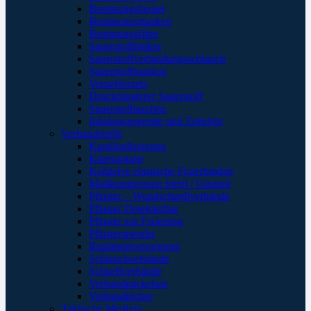
Beatmungsbeutel
Beatmungsmasken
Beatmungsfilter
Sauerstoffbrillen
Sauerstoffverbindungsschlauch
Sauerstoffmasken
Verneblersets
Druckminderer Sauerstoff
Sauerstofftaschen
Inhalationsgeräte und Zubehör
Verbandstoffe
Kanülenfixierung
Kinesoptape
Kohäsive elastische Fixierbinden
Mullkompressen Steril / Unsteril
Pflaster – Wundschnellverbände
Pflaster Detektierbar
Pflaster zur Fixierung
Pflasterspender
Replantatversorgung
Schlauchverbände
Schnellverbände
Verbandpäckchen
Verbandtücher
Taktische Medizin