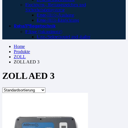
Fluchtweg-, Rettungszeichen und
Sicherheistleitsysteme
Erste-Hilfe-Aushang
Erste-Hilfe-Einrichtung
Reha/Pflegetechnik
Pflege (Inkontinenz)
Urin-/Sekretbeutel und -halter
Home
Produkte
ZOLL
ZOLL AED 3
ZOLL AED 3