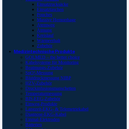
Einsatzrucksäcke
Einsatztaschen
Pouches
Massive Hemorrhage
Atemweg
Atmung
Kreislauf
Wärmeerhalt
Zubehör
Medizintechnische Produkte
GOLMED – the better choice
Kabelsysteme für Monitoring
Beatmungs-Zubehör
SpO²-Messung
Blutdruckmessung NIBP
HZV-Zubehör
Druckinfusionsmanschetten
Temperaturmessung
BIS-EEG-Zubehör
Einweg-Produkte
Langzeit-EKG- & Telemetriekabel
Diagnose-EKG-Kabel
Einmal-Elektroden
Batterien