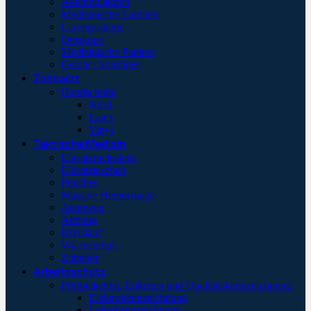
Akkumulatoren
Medizinische Lampen
Laryngoskope
Otoskope
Medizinische Papiere
Geräte / Sonstiges
Zahnarzt
Handschuhe
Nitril
Latex
Vinyl
Taktische Medizin
Einsatzrucksäcke
Einsatztaschen
Pouches
Massive Hemorrhage
Atemweg
Atmung
Kreislauf
Wärmeerhalt
Zubehör
Arbeitsschutz
Prüfplaketten, Etiketten und Qualitätskennzeichnung
Elektrokennzeichnung
Leiterkennzeichnung