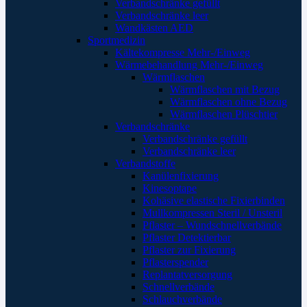
Verbandschränke gefüllt
Verbandschränke leer
Wandkästen AED
Sportmedizin
Kältekompresse Mehr-/Einweg
Wärmebehandlung Mehr-/Einweg
Wärmflaschen
Wärmflaschen mit Bezug
Wärmflaschen ohne Bezug
Wärmflaschen Plüschtier
Verbandschränke
Verbandschränke gefüllt
Verbandschränke leer
Verbandstoffe
Kanülenfixierung
Kinesoptape
Kohäsive elastische Fixierbinden
Mullkompressen Steril / Unsteril
Pflaster – Wundschnellverbände
Pflaster Detektierbar
Pflaster zur Fixierung
Pflasterspender
Replantatversorgung
Schnellverbände
Schlauchverbände