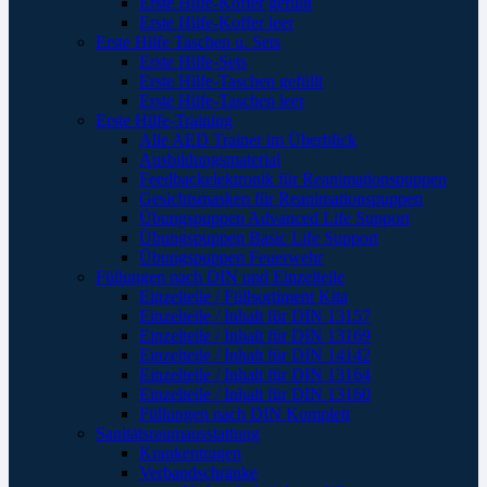
Erste Hilfe-Koffer gefüllt
Erste Hilfe-Koffer leer
Erste Hilfe Taschen u. Sets
Erste Hilfe-Sets
Erste Hilfe-Taschen gefüllt
Erste Hilfe-Taschen leer
Erste Hilfe-Training
Alle AED Trainer im Überblick
Ausbildungsmaterial
Feedbackelektronik für Reanimationspuppen
Gesichtsmasken für Reanimationspuppen
Übungspuppen Advanced Life Support
Übungspuppen Basic Life Support
Übungspuppen Feuerwehr
Füllungen nach DIN und Einzelteile
Einzelteile / Füllsortiment Kita
Einzelteile / Inhalt für DIN 13157
Einzelteile / Inhalt für DIN 13169
Einzelteile / Inhalt für DIN 14142
Einzelteile / Inhalt für DIN 13164
Einzelteile / Inhalt für DIN 13160
Füllungen nach DIN Komplett
Sanitätsraumausstattung
Krankentragen
Verbandschränke