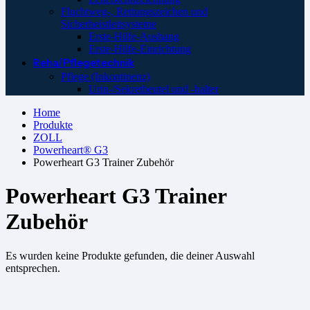
Fluchtweg-, Rettungszeichen und
Sicherheistleitsysteme
Erste-Hilfe-Aushang
Erste-Hilfe-Einrichtung
Reha/Pflegetechnik
Pflege (Inkontinenz)
Urin-/Sekretbeutel und -halter
Home
Produkte
ZOLL
Powerheart® G3
Powerheart G3 Trainer Zubehör
Powerheart G3 Trainer
Zubehör
Es wurden keine Produkte gefunden, die deiner Auswahl
entsprechen.