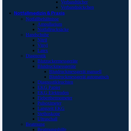
Verbandtücher
Verbandpäckchen
Notfallmedizin & Praxis
Notfallbehältnisse
Ampullarium
Notfallrucksäcke
Handschuhe
Nitril
Vinyl
Latex
Diagnostik
Blutzuckermessgeräte
Blutdruckmessgeräte
Blutdruckmessgerät manuell
Blutdruckmessgerät automatisch
Diagnostikleuchten
EKG Papier
EKG Elektroden
Fieberthermometer
Pulsoximeter
Langzeit EKG
Stethoskope
Ultraschall
Beatmung
Beatmungshilfe