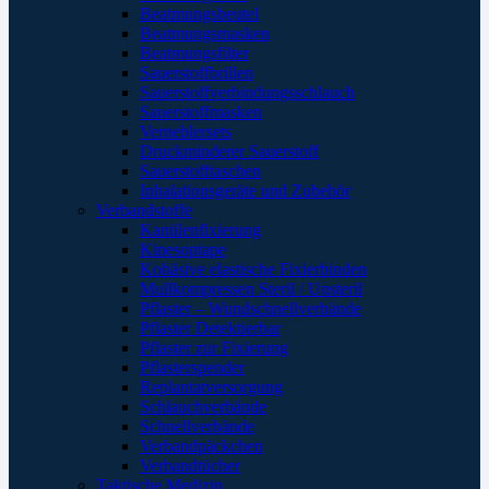
Beatmungsbeutel
Beatmungsmasken
Beatmungsfilter
Sauerstoffbrillen
Sauerstoffverbindungsschlauch
Sauerstoffmasken
Verneblersets
Druckminderer Sauerstoff
Sauerstofftaschen
Inhalationsgeräte und Zubehör
Verbandstoffe
Kanülenfixierung
Kinesoptape
Kohäsive elastische Fixierbinden
Mullkompressen Steril / Unsteril
Pflaster – Wundschnellverbände
Pflaster Detektierbar
Pflaster zur Fixierung
Pflasterspender
Replantatversorgung
Schlauchverbände
Schnellverbände
Verbandpäckchen
Verbandtücher
Taktische Medizin