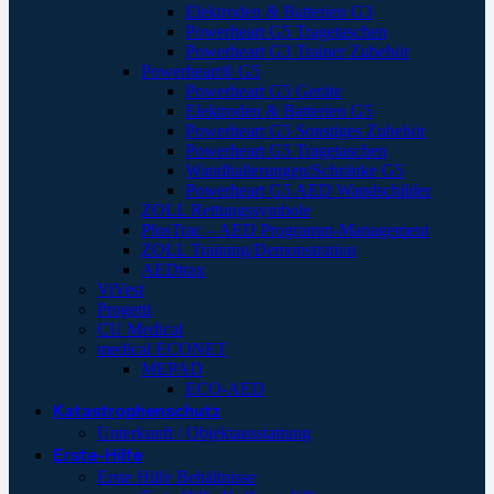
Elektroden & Batterien G3
Powerheart G5 Tragetaschen
Powerheart G3 Trainer Zubehör
Powerheart® G5
Powerheart G5 Geräte
Elektroden & Batterien G5
Powerheart G5 Sonstiges Zubehör
Powerheart G5 Tragetaschen
Wandhalterungen/Schränke G5
Powerheart G5 AED Wandschilder
ZOLL Rettungssymbole
PlusTrac – AED Programm-Management
ZOLL Training/Demonstration
AEDtrax
ViVest
Progetti
CU Medical
medical ECONET
MEPAD
ECO-AED
Katastrophenschutz
Unterkunft / Objektausstattung
Erste-Hilfe
Erste Hilfe Behältnisse