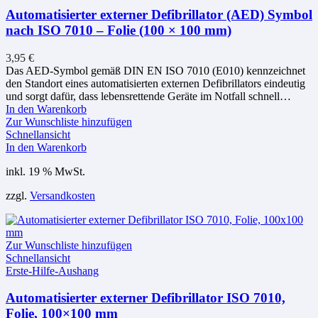
Produktseite
Automatisierter externer Defibrillator (AED) Symbol
gewählt
nach ISO 7010 – Folie (100 × 100 mm)
werden
3,95
€
Das AED-Symbol gemäß DIN EN ISO 7010 (E010) kennzeichnet
den Standort eines automatisierten externen Defibrillators eindeutig
und sorgt dafür, dass lebensrettende Geräte im Notfall schnell…
In den Warenkorb
Zur Wunschliste hinzufügen
Schnellansicht
In den Warenkorb
inkl. 19 % MwSt.
zzgl.
Versandkosten
Zur Wunschliste hinzufügen
Schnellansicht
Erste-Hilfe-Aushang
Automatisierter externer Defibrillator ISO 7010,
Folie, 100×100 mm