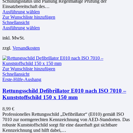
Schulungsstatus und Planung Regelmäßige Prüfung der
Einsatzbereitschaft des…
Dieses
Ausführung wählen
Produkt
Zur Wunschliste hinzufügen
weist
Schnellansicht
mehrere
Dieses
Ausführung wählen
Varianten
Produkt
inkl. MwSt.
auf.
weist
Die
mehrere
zzgl.
Versandkosten
Optionen
Varianten
können
auf.
auf
Die
der
Optionen
Zur Wunschliste hinzufügen
Produktseite
können
Schnellansicht
gewählt
auf
Erste-Hilfe-Aushang
werden
der
Produktseite
Rettungsschild Defibrillator E010 nach ISO 7010 –
gewählt
Kunststoffschild 150 x 150 mm
werden
8,99
€
Professionelles Rettungsschild „Defibrillator“ (E010) gemäß ISO
7010 zur normgerechten Kennzeichnung von AED-Standorten. Das
robuste Kunststoffschild sorgt für eine dauerhaft gut sichtbare
Kennzeichnung und hilft dabei,…