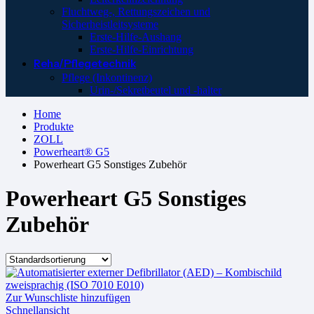
Fluchtweg-, Rettungszeichen und
Sicherheistleitsysteme
Erste-Hilfe-Aushang
Erste-Hilfe-Einrichtung
Reha/Pflegetechnik
Pflege (Inkontinenz)
Urin-/Sekretbeutel und -halter
Home
Produkte
ZOLL
Powerheart® G5
Powerheart G5 Sonstiges Zubehör
Powerheart G5 Sonstiges
Zubehör
Zur Wunschliste hinzufügen
Schnellansicht