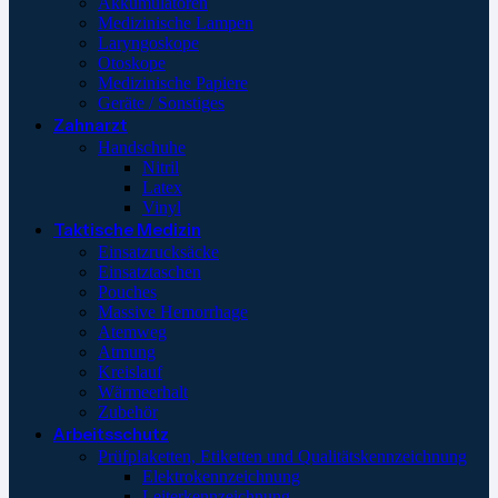
Akkumulatoren
Medizinische Lampen
Laryngoskope
Otoskope
Medizinische Papiere
Geräte / Sonstiges
Zahnarzt
Handschuhe
Nitril
Latex
Vinyl
Taktische Medizin
Einsatzrucksäcke
Einsatztaschen
Pouches
Massive Hemorrhage
Atemweg
Atmung
Kreislauf
Wärmeerhalt
Zubehör
Arbeitsschutz
Prüfplaketten, Etiketten und Qualitätskennzeichnung
Elektrokennzeichnung
Leiterkennzeichnung