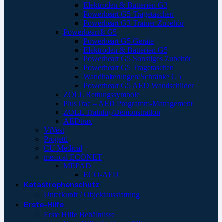
Elektroden & Batterien G3
Powerheart G5 Tragetaschen
Powerheart G3 Trainer Zubehör
Powerheart® G5
Powerheart G5 Geräte
Elektroden & Batterien G5
Powerheart G5 Sonstiges Zubehör
Powerheart G5 Tragetaschen
Wandhalterungen/Schränke G5
Powerheart G5 AED Wandschilder
ZOLL Rettungssymbole
PlusTrac – AED Programm-Management
ZOLL Training/Demonstration
AEDtrax
ViVest
Progetti
CU Medical
medical ECONET
MEPAD
ECO-AED
Katastrophenschutz
Unterkunft / Objektausstattung
Erste-Hilfe
Erste Hilfe Behältnisse