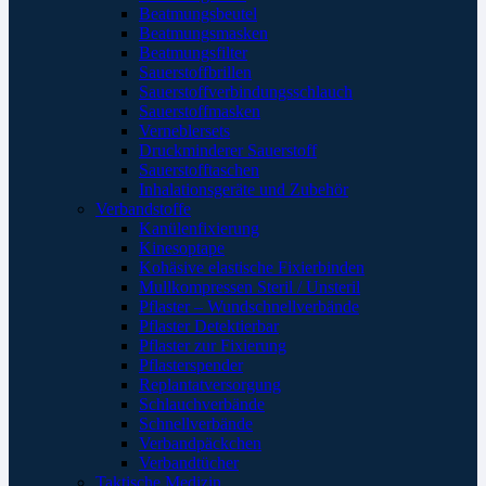
Beatmungsbeutel
Beatmungsmasken
Beatmungsfilter
Sauerstoffbrillen
Sauerstoffverbindungsschlauch
Sauerstoffmasken
Verneblersets
Druckminderer Sauerstoff
Sauerstofftaschen
Inhalationsgeräte und Zubehör
Verbandstoffe
Kanülenfixierung
Kinesoptape
Kohäsive elastische Fixierbinden
Mullkompressen Steril / Unsteril
Pflaster – Wundschnellverbände
Pflaster Detektierbar
Pflaster zur Fixierung
Pflasterspender
Replantatversorgung
Schlauchverbände
Schnellverbände
Verbandpäckchen
Verbandtücher
Taktische Medizin