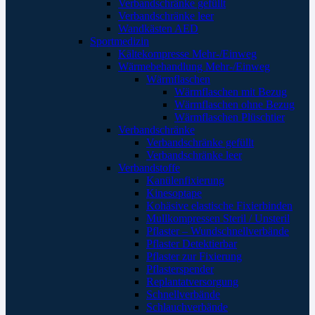
Verbandschränke gefüllt
Verbandschränke leer
Wandkästen AED
Sportmedizin
Kältekompresse Mehr-/Einweg
Wärmebehandlung Mehr-/Einweg
Wärmflaschen
Wärmflaschen mit Bezug
Wärmflaschen ohne Bezug
Wärmflaschen Plüschtier
Verbandschränke
Verbandschränke gefüllt
Verbandschränke leer
Verbandstoffe
Kanülenfixierung
Kinesoptape
Kohäsive elastische Fixierbinden
Mullkompressen Steril / Unsteril
Pflaster – Wundschnellverbände
Pflaster Detektierbar
Pflaster zur Fixierung
Pflasterspender
Replantatversorgung
Schnellverbände
Schlauchverbände