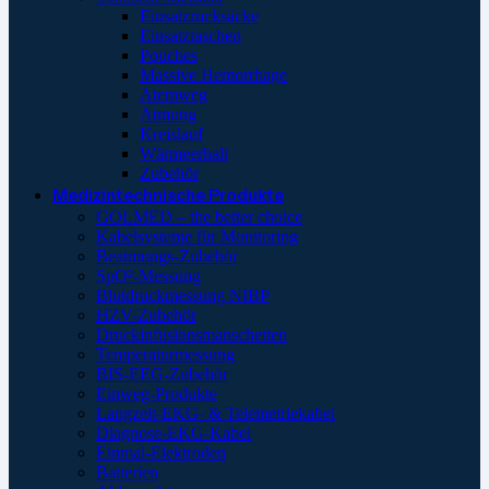
Einsatzrucksäcke
Einsatztaschen
Pouches
Massive Hemorrhage
Atemweg
Atmung
Kreislauf
Wärmeerhalt
Zubehör
Medizintechnische Produkte
GOLMED – the better choice
Kabelsysteme für Monitoring
Beatmungs-Zubehör
SpO²-Messung
Blutdruckmessung NIBP
HZV-Zubehör
Druckinfusionsmanschetten
Temperaturmessung
BIS-EEG-Zubehör
Einweg-Produkte
Langzeit-EKG- & Telemetriekabel
Diagnose-EKG-Kabel
Einmal-Elektroden
Batterien