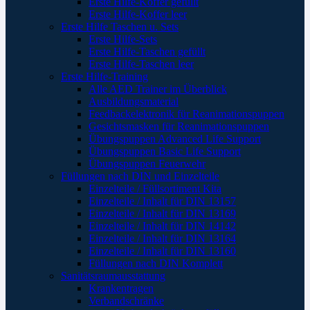
Erste Hilfe-Koffer gefüllt
Erste Hilfe-Koffer leer
Erste Hilfe Taschen u. Sets
Erste Hilfe-Sets
Erste Hilfe-Taschen gefüllt
Erste Hilfe-Taschen leer
Erste Hilfe-Training
Alle AED Trainer im Überblick
Ausbildungsmaterial
Feedbackelektronik für Reanimationspuppen
Gesichtsmasken für Reanimationspuppen
Übungspuppen Advanced Life Support
Übungspuppen Basic Life Support
Übungspuppen Feuerwehr
Füllungen nach DIN und Einzelteile
Einzelteile / Füllsortiment Kita
Einzelteile / Inhalt für DIN 13157
Einzelteile / Inhalt für DIN 13169
Einzelteile / Inhalt für DIN 14142
Einzelteile / Inhalt für DIN 13164
Einzelteile / Inhalt für DIN 13160
Füllungen nach DIN Komplett
Sanitätsraumausstattung
Krankentragen
Verbandschränke