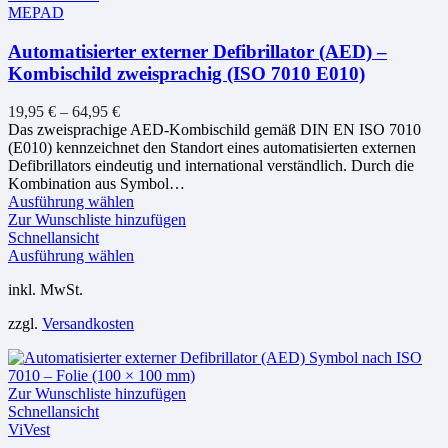
MEPAD
Automatisierter externer Defibrillator (AED) –
Kombischild zweisprachig (ISO 7010 E010)
19,95
€
–
64,95
€
Das zweisprachige AED-Kombischild gemäß DIN EN ISO 7010
(E010) kennzeichnet den Standort eines automatisierten externen
Defibrillators eindeutig und international verständlich. Durch die
Kombination aus Symbol…
Dieses
Ausführung wählen
Produkt
Zur Wunschliste hinzufügen
weist
Schnellansicht
mehrere
Dieses
Ausführung wählen
Varianten
Produkt
inkl. MwSt.
auf.
weist
Die
mehrere
zzgl.
Versandkosten
Optionen
Varianten
können
auf.
auf
Die
der
Optionen
Zur Wunschliste hinzufügen
Produktseite
können
Schnellansicht
gewählt
auf
ViVest
werden
der