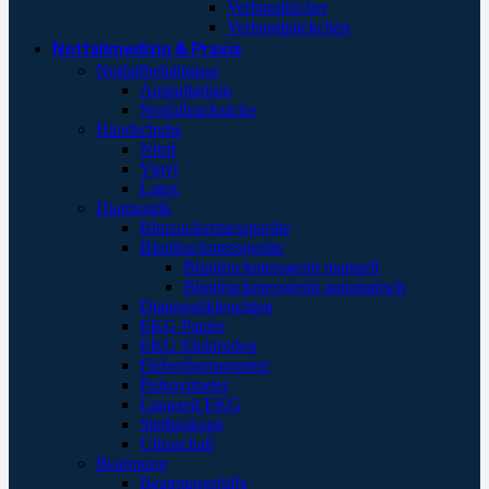
Verbandtücher
Verbandpäckchen
Notfallmedizin & Praxis
Notfallbehältnisse
Ampullarium
Notfallrucksäcke
Handschuhe
Nitril
Vinyl
Latex
Diagnostik
Blutzuckermessgeräte
Blutdruckmessgeräte
Blutdruckmessgerät manuell
Blutdruckmessgerät automatisch
Diagnostikleuchten
EKG Papier
EKG Elektroden
Fieberthermometer
Pulsoximeter
Langzeit EKG
Stethoskope
Ultraschall
Beatmung
Beatmungshilfe