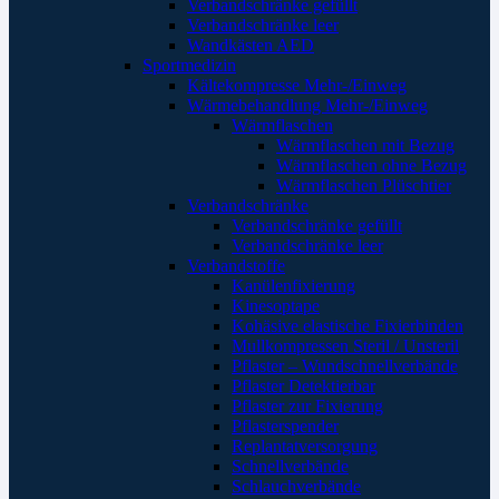
Verbandschränke gefüllt
Verbandschränke leer
Wandkästen AED
Sportmedizin
Kältekompresse Mehr-/Einweg
Wärmebehandlung Mehr-/Einweg
Wärmflaschen
Wärmflaschen mit Bezug
Wärmflaschen ohne Bezug
Wärmflaschen Plüschtier
Verbandschränke
Verbandschränke gefüllt
Verbandschränke leer
Verbandstoffe
Kanülenfixierung
Kinesoptape
Kohäsive elastische Fixierbinden
Mullkompressen Steril / Unsteril
Pflaster – Wundschnellverbände
Pflaster Detektierbar
Pflaster zur Fixierung
Pflasterspender
Replantatversorgung
Schnellverbände
Schlauchverbände