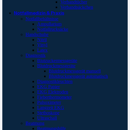
Verbandtücher
Verbandpäckchen
Notfallmedizin & Praxis
Notfallbehältnisse
Ampullarium
Notfallrucksäcke
Handschuhe
Nitril
Vinyl
Latex
Diagnostik
Blutzuckermessgeräte
Blutdruckmessgeräte
Blutdruckmessgerät manuell
Blutdruckmessgerät automatisch
Diagnostikleuchten
EKG Papier
EKG Elektroden
Fieberthermometer
Pulsoximeter
Langzeit EKG
Stethoskope
Ultraschall
Beatmung
Beatmungshilfe