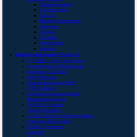
Einsatzrucksäcke
Einsatztaschen
Pouches
Massive Hemorrhage
Atemweg
Atmung
Kreislauf
Wärmeerhalt
Zubehör
Medizintechnische Produkte
GOLMED – the better choice
Kabelsysteme für Monitoring
Beatmungs-Zubehör
SpO²-Messung
Blutdruckmessung NIBP
HZV-Zubehör
Druckinfusionsmanschetten
Temperaturmessung
BIS-EEG-Zubehör
Einweg-Produkte
Langzeit-EKG- & Telemetriekabel
Diagnose-EKG-Kabel
Einmal-Elektroden
Batterien