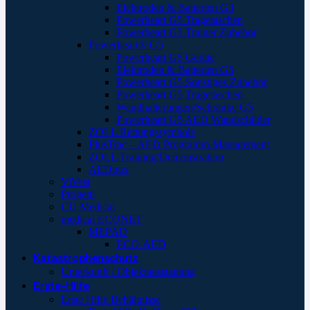
Elektroden & Batterien G3
Powerheart G5 Tragetaschen
Powerheart G3 Trainer Zubehör
Powerheart® G5
Powerheart G5 Geräte
Elektroden & Batterien G5
Powerheart G5 Sonstiges Zubehör
Powerheart G5 Tragetaschen
Wandhalterungen/Schränke G5
Powerheart G5 AED Wandschilder
ZOLL Rettungssymbole
PlusTrac – AED Programm-Management
ZOLL Training/Demonstration
AEDtrax
ViVest
Progetti
CU Medical
medical ECONET
MEPAD
ECO-AED
Katastrophenschutz
Unterkunft / Objektausstattung
Erste-Hilfe
Erste Hilfe Behältnisse