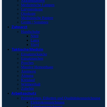
Akkumulatoren
Medizinische Lampen
Laryngoskope
Otoskope
Medizinische Papiere
Geräte / Sonstiges
Zahnarzt
Handschuhe
Nitril
Latex
Vinyl
Taktische Medizin
Einsatzrucksäcke
Einsatztaschen
Pouches
Massive Hemorrhage
Atemweg
Atmung
Kreislauf
Wärmeerhalt
Zubehör
Arbeitsschutz
Prüfplaketten, Etiketten und Qualitätskennzeichnung
Elektrokennzeichnung
Leiterkennzeichnung