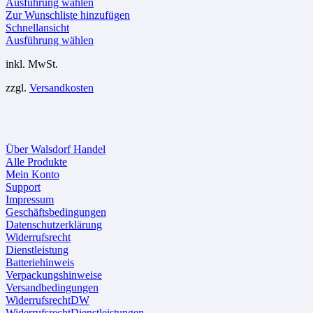
Dieses
Ausführung wählen
Produkt
Zur Wunschliste hinzufügen
weist
Schnellansicht
mehrere
Dieses
Ausführung wählen
Varianten
Produkt
inkl. MwSt.
auf.
weist
Die
mehrere
zzgl.
Versandkosten
Optionen
Varianten
können
auf.
auf
Die
der
Optionen
Produktseite
können
Über Walsdorf Handel
gewählt
auf
Alle Produkte
werden
der
Mein Konto
Produktseite
Support
gewählt
Impressum
werden
Geschäftsbedingungen
Datenschutzerklärung
Widerrufsrecht
Dienstleistung
Batteriehinweis
Verpackungshinweise
Versandbedingungen
WiderrufsrechtDW
WiderrufsrechtDienstleistungen