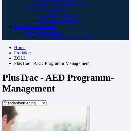
Fluchtweg-, Rettungszeichen und
Sicherheistleitsysteme
Erste-Hilfe-Aushang
Erste-Hilfe-Einrichtung
Reha/Pflegetechnik
Pflege (Inkontinenz)
Urin-/Sekretbeutel und -halter
Home
Produkte
ZOLL
PlusTrac - AED Programm-Management
PlusTrac - AED Programm-
Management