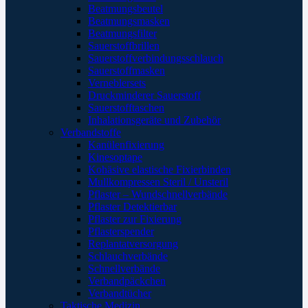
Beatmungsbeutel
Beatmungsmasken
Beatmungsfilter
Sauerstoffbrillen
Sauerstoffverbindungsschlauch
Sauerstoffmasken
Verneblersets
Druckminderer Sauerstoff
Sauerstofftaschen
Inhalationsgeräte und Zubehör
Verbandstoffe
Kanülenfixierung
Kinesoptape
Kohäsive elastische Fixierbinden
Mullkompressen Steril / Unsteril
Pflaster – Wundschnellverbände
Pflaster Detektierbar
Pflaster zur Fixierung
Pflasterspender
Replantatversorgung
Schlauchverbände
Schnellverbände
Verbandpäckchen
Verbandtücher
Taktische Medizin