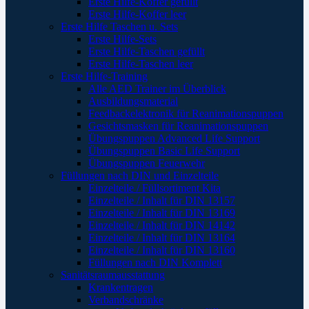
Erste Hilfe-Koffer gefüllt
Erste Hilfe-Koffer leer
Erste Hilfe Taschen u. Sets
Erste Hilfe-Sets
Erste Hilfe-Taschen gefüllt
Erste Hilfe-Taschen leer
Erste Hilfe-Training
Alle AED Trainer im Überblick
Ausbildungsmaterial
Feedbackelektronik für Reanimationspuppen
Gesichtsmasken für Reanimationspuppen
Übungspuppen Advanced Life Support
Übungspuppen Basic Life Support
Übungspuppen Feuerwehr
Füllungen nach DIN und Einzelteile
Einzelteile / Füllsortiment Kita
Einzelteile / Inhalt für DIN 13157
Einzelteile / Inhalt für DIN 13169
Einzelteile / Inhalt für DIN 14142
Einzelteile / Inhalt für DIN 13164
Einzelteile / Inhalt für DIN 13160
Füllungen nach DIN Komplett
Sanitätsraumausstattung
Krankentragen
Verbandschränke