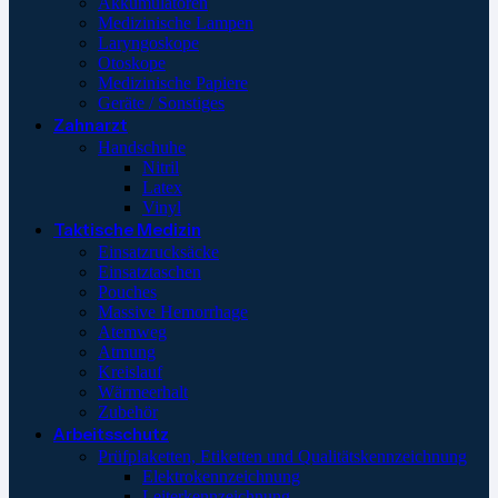
Akkumulatoren
Medizinische Lampen
Laryngoskope
Otoskope
Medizinische Papiere
Geräte / Sonstiges
Zahnarzt
Handschuhe
Nitril
Latex
Vinyl
Taktische Medizin
Einsatzrucksäcke
Einsatztaschen
Pouches
Massive Hemorrhage
Atemweg
Atmung
Kreislauf
Wärmeerhalt
Zubehör
Arbeitsschutz
Prüfplaketten, Etiketten und Qualitätskennzeichnung
Elektrokennzeichnung
Leiterkennzeichnung