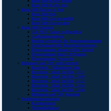
Erste Hilfe-Koffer gefüllt
Erste Hilfe-Koffer leer
Erste Hilfe Taschen u. Sets
Erste Hilfe-Sets
Erste Hilfe-Taschen gefüllt
Erste Hilfe-Taschen leer
Erste Hilfe-Training
Alle AED Trainer im Überblick
Ausbildungsmaterial
Feedbackelektronik für Reanimationspuppen
Gesichtsmasken für Reanimationspuppen
Übungspuppen Advanced Life Support
Übungspuppen Basic Life Support
Übungspuppen Feuerwehr
Füllungen nach DIN und Einzelteile
Einzelteile / Füllsortiment Kita
Einzelteile / Inhalt für DIN 13157
Einzelteile / Inhalt für DIN 13169
Einzelteile / Inhalt für DIN 14142
Einzelteile / Inhalt für DIN 13164
Einzelteile / Inhalt für DIN 13160
Füllungen nach DIN Komplett
Sanitätsraumausstattung
Krankentragen
Verbandschränke