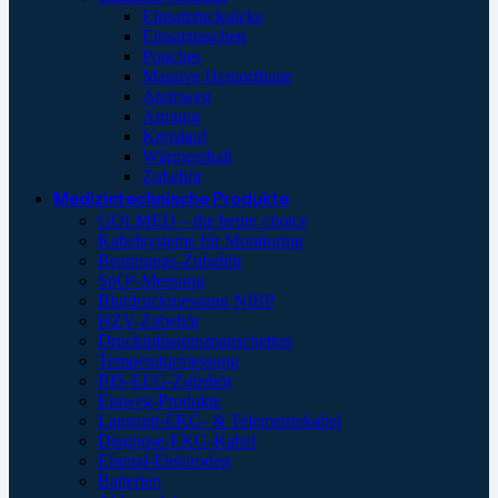
Einsatzrucksäcke
Einsatztaschen
Pouches
Massive Hemorrhage
Atemweg
Atmung
Kreislauf
Wärmeerhalt
Zubehör
Medizintechnische Produkte
GOLMED – the better choice
Kabelsysteme für Monitoring
Beatmungs-Zubehör
SpO²-Messung
Blutdruckmessung NIBP
HZV-Zubehör
Druckinfusionsmanschetten
Temperaturmessung
BIS-EEG-Zubehör
Einweg-Produkte
Langzeit-EKG- & Telemetriekabel
Diagnose-EKG-Kabel
Einmal-Elektroden
Batterien