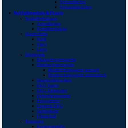
Verbandtücher
Verbandpäckchen
Notfallmedizin & Praxis
Notfallbehältnisse
Ampullarium
Notfallrucksäcke
Handschuhe
Nitril
Vinyl
Latex
Diagnostik
Blutzuckermessgeräte
Blutdruckmessgeräte
Blutdruckmessgerät manuell
Blutdruckmessgerät automatisch
Diagnostikleuchten
EKG Papier
EKG Elektroden
Fieberthermometer
Pulsoximeter
Langzeit EKG
Stethoskope
Ultraschall
Beatmung
Beatmungshilfe