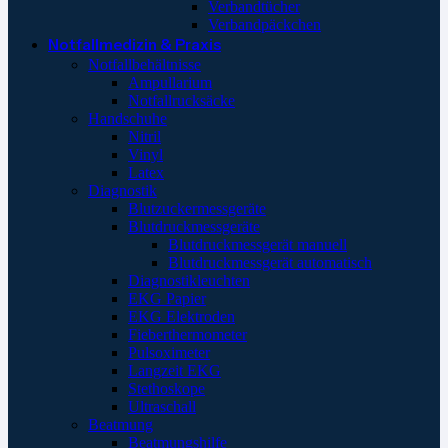
Verbandtücher
Verbandpäckchen
Notfallmedizin & Praxis
Notfallbehältnisse
Ampullarium
Notfallrucksäcke
Handschuhe
Nitril
Vinyl
Latex
Diagnostik
Blutzuckermessgeräte
Blutdruckmessgeräte
Blutdruckmessgerät manuell
Blutdruckmessgerät automatisch
Diagnostikleuchten
EKG Papier
EKG Elektroden
Fieberthermometer
Pulsoximeter
Langzeit EKG
Stethoskope
Ultraschall
Beatmung
Beatmungshilfe