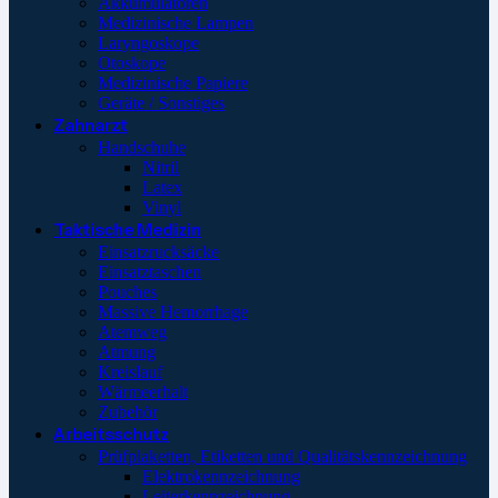
Akkumulatoren
Medizinische Lampen
Laryngoskope
Otoskope
Medizinische Papiere
Geräte / Sonstiges
Zahnarzt
Handschuhe
Nitril
Latex
Vinyl
Taktische Medizin
Einsatzrucksäcke
Einsatztaschen
Pouches
Massive Hemorrhage
Atemweg
Atmung
Kreislauf
Wärmeerhalt
Zubehör
Arbeitsschutz
Prüfplaketten, Etiketten und Qualitätskennzeichnung
Elektrokennzeichnung
Leiterkennzeichnung