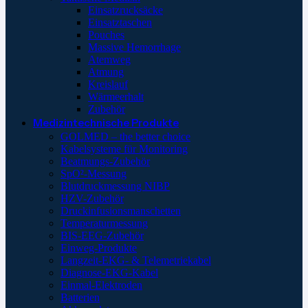
Einsatzrucksäcke
Einsatztaschen
Pouches
Massive Hemorrhage
Atemweg
Atmung
Kreislauf
Wärmeerhalt
Zubehör
Medizintechnische Produkte
GOLMED – the better choice
Kabelsysteme für Monitoring
Beatmungs-Zubehör
SpO²-Messung
Blutdruckmessung NIBP
HZV-Zubehör
Druckinfusionsmanschetten
Temperaturmessung
BIS-EEG-Zubehör
Einweg-Produkte
Langzeit-EKG- & Telemetriekabel
Diagnose-EKG-Kabel
Einmal-Elektroden
Batterien