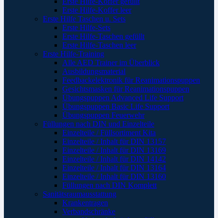
Erste Hilfe-Koffer gefüllt
Erste Hilfe-Koffer leer
Erste Hilfe Taschen u. Sets
Erste Hilfe-Sets
Erste Hilfe-Taschen gefüllt
Erste Hilfe-Taschen leer
Erste Hilfe-Training
Alle AED Trainer im Überblick
Ausbildungsmaterial
Feedbackelektronik für Reanimationspuppen
Gesichtsmasken für Reanimationspuppen
Übungspuppen Advanced Life Support
Übungspuppen Basic Life Support
Übungspuppen Feuerwehr
Füllungen nach DIN und Einzelteile
Einzelteile / Füllsortiment Kita
Einzelteile / Inhalt für DIN 13157
Einzelteile / Inhalt für DIN 13169
Einzelteile / Inhalt für DIN 14142
Einzelteile / Inhalt für DIN 13164
Einzelteile / Inhalt für DIN 13160
Füllungen nach DIN Komplett
Sanitätsraumausstattung
Krankentragen
Verbandschränke