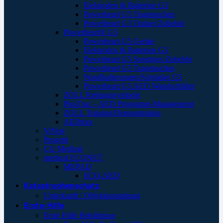
Elektroden & Batterien G3
Powerheart G5 Tragetaschen
Powerheart G3 Trainer Zubehör
Powerheart® G5
Powerheart G5 Geräte
Elektroden & Batterien G5
Powerheart G5 Sonstiges Zubehör
Powerheart G5 Tragetaschen
Wandhalterungen/Schränke G5
Powerheart G5 AED Wandschilder
ZOLL Rettungssymbole
PlusTrac – AED Programm-Management
ZOLL Training/Demonstration
AEDtrax
ViVest
Progetti
CU Medical
medical ECONET
MEPAD
ECO-AED
Katastrophenschutz
Unterkunft / Objektausstattung
Erste-Hilfe
Erste Hilfe Behältnisse