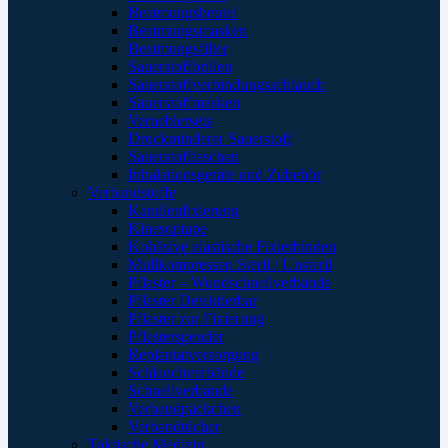
Beatmungsbeutel
Beatmungsmasken
Beatmungsfilter
Sauerstoffbrillen
Sauerstoffverbindungsschlauch
Sauerstoffmasken
Verneblersets
Druckminderer Sauerstoff
Sauerstofftaschen
Inhalationsgeräte und Zubehör
Verbandstoffe
Kanülenfixierung
Kinesoptape
Kohäsive elastische Fixierbinden
Mullkompressen Steril / Unsteril
Pflaster – Wundschnellverbände
Pflaster Detektierbar
Pflaster zur Fixierung
Pflasterspender
Replantatversorgung
Schlauchverbände
Schnellverbände
Verbandpäckchen
Verbandtücher
Taktische Medizin