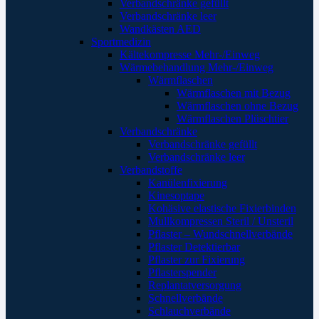
Verbandschränke gefüllt
Verbandschränke leer
Wandkästen AED
Sportmedizin
Kältekompresse Mehr-/Einweg
Wärmebehandlung Mehr-/Einweg
Wärmflaschen
Wärmflaschen mit Bezug
Wärmflaschen ohne Bezug
Wärmflaschen Plüschtier
Verbandschränke
Verbandschränke gefüllt
Verbandschränke leer
Verbandstoffe
Kanülenfixierung
Kinesoptape
Kohäsive elastische Fixierbinden
Mullkompressen Steril / Unsteril
Pflaster – Wundschnellverbände
Pflaster Detektierbar
Pflaster zur Fixierung
Pflasterspender
Replantatversorgung
Schnellverbände
Schlauchverbände