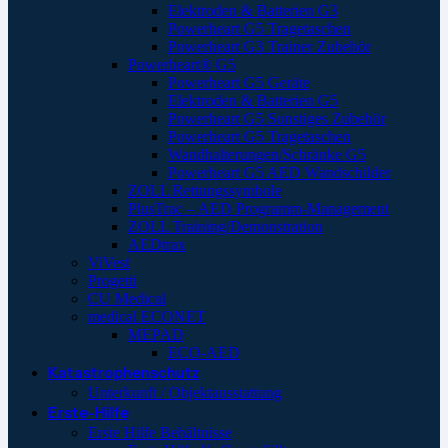
Elektroden & Batterien G3
Powerheart G5 Tragetaschen
Powerheart G3 Trainer Zubehör
Powerheart® G5
Powerheart G5 Geräte
Elektroden & Batterien G5
Powerheart G5 Sonstiges Zubehör
Powerheart G5 Tragetaschen
Wandhalterungen/Schränke G5
Powerheart G5 AED Wandschilder
ZOLL Rettungssymbole
PlusTrac – AED Programm-Management
ZOLL Training/Demonstration
AEDtrax
ViVest
Progetti
CU Medical
medical ECONET
MEPAD
ECO-AED
Katastrophenschutz
Unterkunft / Objektausstattung
Erste-Hilfe
Erste Hilfe Behältnisse