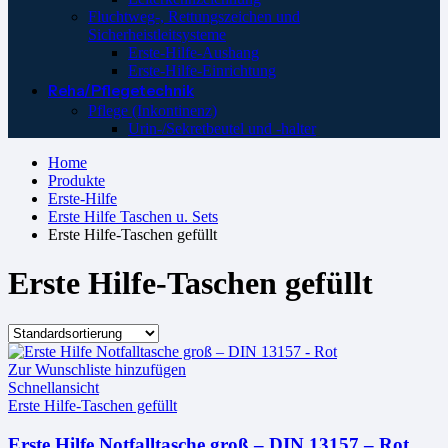
Fluchtweg-, Rettungszeichen und
Sicherheistleitsysteme
Erste-Hilfe-Aushang
Erste-Hilfe-Einrichtung
Reha/Pflegetechnik
Pflege (Inkontinenz)
Urin-/Sekretbeutel und -halter
Home
Produkte
Erste-Hilfe
Erste Hilfe Taschen u. Sets
Erste Hilfe-Taschen gefüllt
Erste Hilfe-Taschen gefüllt
Zur Wunschliste hinzufügen
Schnellansicht
Erste Hilfe-Taschen gefüllt
Erste Hilfe Notfalltasche groß – DIN 13157 – Rot