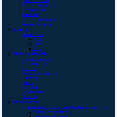
Akkumulatoren
Medizinische Lampen
Laryngoskope
Otoskope
Medizinische Papiere
Geräte / Sonstiges
Zahnarzt
Handschuhe
Nitril
Latex
Vinyl
Taktische Medizin
Einsatzrucksäcke
Einsatztaschen
Pouches
Massive Hemorrhage
Atemweg
Atmung
Kreislauf
Wärmeerhalt
Zubehör
Arbeitsschutz
Prüfplaketten, Etiketten und Qualitätskennzeichnung
Elektrokennzeichnung
Leiterkennzeichnung