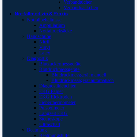
Verbandtücher
Verbandpäckchen
Notfallmedizin & Praxis
Notfallbehältnisse
Ampullarium
Notfallrucksäcke
Handschuhe
Nitril
Vinyl
Latex
Diagnostik
Blutzuckermessgeräte
Blutdruckmessgeräte
Blutdruckmessgerät manuell
Blutdruckmessgerät automatisch
Diagnostikleuchten
EKG Papier
EKG Elektroden
Fieberthermometer
Pulsoximeter
Langzeit EKG
Stethoskope
Ultraschall
Beatmung
Beatmungshilfe