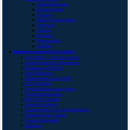
Einsatzrucksäcke
Einsatztaschen
Pouches
Massive Hemorrhage
Atemweg
Atmung
Kreislauf
Wärmeerhalt
Zubehör
Medizintechnische Produkte
GOLMED – the better choice
Kabelsysteme für Monitoring
Beatmungs-Zubehör
SpO²-Messung
Blutdruckmessung NIBP
HZV-Zubehör
Druckinfusionsmanschetten
Temperaturmessung
BIS-EEG-Zubehör
Einweg-Produkte
Langzeit-EKG- & Telemetriekabel
Diagnose-EKG-Kabel
Einmal-Elektroden
Batterien