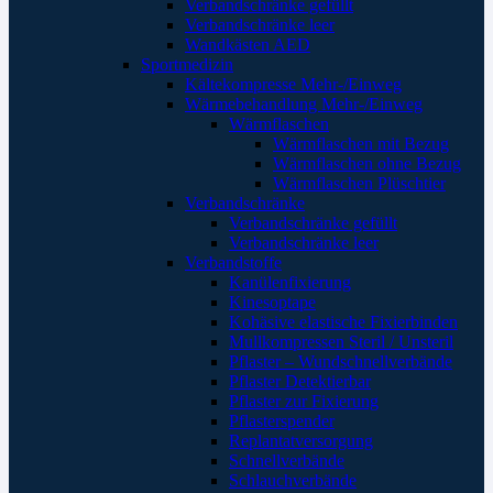
Verbandschränke gefüllt
Verbandschränke leer
Wandkästen AED
Sportmedizin
Kältekompresse Mehr-/Einweg
Wärmebehandlung Mehr-/Einweg
Wärmflaschen
Wärmflaschen mit Bezug
Wärmflaschen ohne Bezug
Wärmflaschen Plüschtier
Verbandschränke
Verbandschränke gefüllt
Verbandschränke leer
Verbandstoffe
Kanülenfixierung
Kinesoptape
Kohäsive elastische Fixierbinden
Mullkompressen Steril / Unsteril
Pflaster – Wundschnellverbände
Pflaster Detektierbar
Pflaster zur Fixierung
Pflasterspender
Replantatversorgung
Schnellverbände
Schlauchverbände