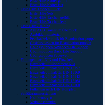
Erste Hilfe-Koffer gefüllt
Erste Hilfe-Koffer leer
Erste Hilfe Taschen u. Sets
Erste Hilfe-Sets
Erste Hilfe-Taschen gefüllt
Erste Hilfe-Taschen leer
Erste Hilfe-Training
Alle AED Trainer im Überblick
Ausbildungsmaterial
Feedbackelektronik für Reanimationspuppen
Gesichtsmasken für Reanimationspuppen
Übungspuppen Advanced Life Support
Übungspuppen Basic Life Support
Übungspuppen Feuerwehr
Füllungen nach DIN und Einzelteile
Einzelteile / Füllsortiment Kita
Einzelteile / Inhalt für DIN 13157
Einzelteile / Inhalt für DIN 13169
Einzelteile / Inhalt für DIN 14142
Einzelteile / Inhalt für DIN 13164
Einzelteile / Inhalt für DIN 13160
Füllungen nach DIN Komplett
Sanitätsraumausstattung
Krankentragen
Verbandschränke