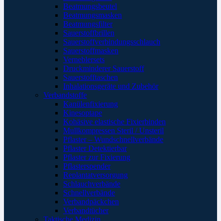
Beatmungsbeutel
Beatmungsmasken
Beatmungsfilter
Sauerstoffbrillen
Sauerstoffverbindungsschlauch
Sauerstoffmasken
Verneblersets
Druckminderer Sauerstoff
Sauerstofftaschen
Inhalationsgeräte und Zubehör
Verbandstoffe
Kanülenfixierung
Kinesoptape
Kohäsive elastische Fixierbinden
Mullkompressen Steril / Unsteril
Pflaster – Wundschnellverbände
Pflaster Detektierbar
Pflaster zur Fixierung
Pflasterspender
Replantatversorgung
Schlauchverbände
Schnellverbände
Verbandpäckchen
Verbandtücher
Taktische Medizin