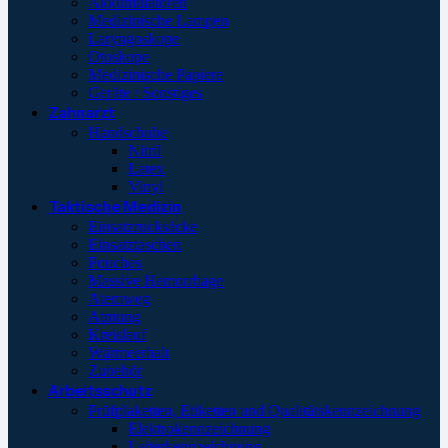
Akkumulatoren
Medizinische Lampen
Laryngoskope
Otoskope
Medizinische Papiere
Geräte / Sonstiges
Zahnarzt
Handschuhe
Nitril
Latex
Vinyl
Taktische Medizin
Einsatzrucksäcke
Einsatztaschen
Pouches
Massive Hemorrhage
Atemweg
Atmung
Kreislauf
Wärmeerhalt
Zubehör
Arbeitsschutz
Prüfplaketten, Etiketten und Qualitätskennzeichnung
Elektrokennzeichnung
Leiterkennzeichnung