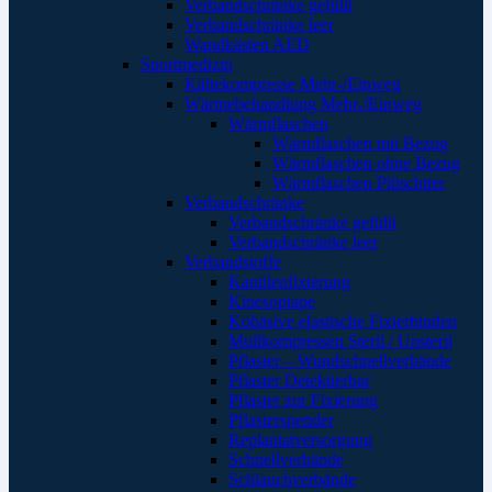
Verbandschränke gefüllt
Verbandschränke leer
Wandkästen AED
Sportmedizin
Kältekompresse Mehr-/Einweg
Wärmebehandlung Mehr-/Einweg
Wärmflaschen
Wärmflaschen mit Bezug
Wärmflaschen ohne Bezug
Wärmflaschen Plüschtier
Verbandschränke
Verbandschränke gefüllt
Verbandschränke leer
Verbandstoffe
Kanülenfixierung
Kinesoptape
Kohäsive elastische Fixierbinden
Mullkompressen Steril / Unsteril
Pflaster – Wundschnellverbände
Pflaster Detektierbar
Pflaster zur Fixierung
Pflasterspender
Replantatversorgung
Schnellverbände
Schlauchverbände