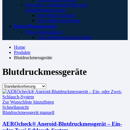
Fluchtweg-, Rettungszeichen und
Sicherheistleitsysteme
Erste-Hilfe-Aushang
Erste-Hilfe-Einrichtung
Reha/Pflegetechnik
Pflege (Inkontinenz)
Urin-/Sekretbeutel und -halter
Home
Produkte
Blutdruckmessgeräte
Blutdruckmessgeräte
Zur Wunschliste hinzufügen
Schnellansicht
Blutdruckmessgerät manuell
AEROcheck® Aneroid-Blutdruckmessgerät – Ein-