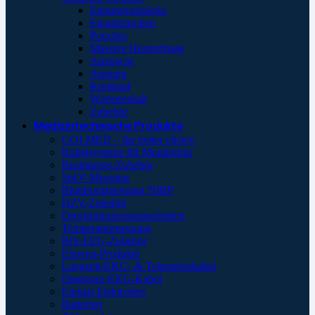
Einsatzrucksäcke
Einsatztaschen
Pouches
Massive Hemorrhage
Atemweg
Atmung
Kreislauf
Wärmeerhalt
Zubehör
Medizintechnische Produkte
GOLMED – the better choice
Kabelsysteme für Monitoring
Beatmungs-Zubehör
SpO²-Messung
Blutdruckmessung NIBP
HZV-Zubehör
Druckinfusionsmanschetten
Temperaturmessung
BIS-EEG-Zubehör
Einweg-Produkte
Langzeit-EKG- & Telemetriekabel
Diagnose-EKG-Kabel
Einmal-Elektroden
Batterien