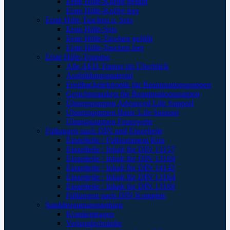
Erste Hilfe-Koffer gefüllt
Erste Hilfe-Koffer leer
Erste Hilfe Taschen u. Sets
Erste Hilfe-Sets
Erste Hilfe-Taschen gefüllt
Erste Hilfe-Taschen leer
Erste Hilfe-Training
Alle AED Trainer im Überblick
Ausbildungsmaterial
Feedbackelektronik für Reanimationspuppen
Gesichtsmasken für Reanimationspuppen
Übungspuppen Advanced Life Support
Übungspuppen Basic Life Support
Übungspuppen Feuerwehr
Füllungen nach DIN und Einzelteile
Einzelteile / Füllsortiment Kita
Einzelteile / Inhalt für DIN 13157
Einzelteile / Inhalt für DIN 13169
Einzelteile / Inhalt für DIN 14142
Einzelteile / Inhalt für DIN 13164
Einzelteile / Inhalt für DIN 13160
Füllungen nach DIN Komplett
Sanitätsraumausstattung
Krankentragen
Verbandschränke