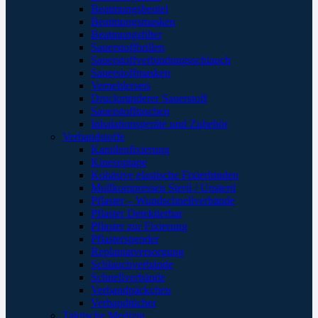
Beatmungsbeutel
Beatmungsmasken
Beatmungsfilter
Sauerstoffbrillen
Sauerstoffverbindungsschlauch
Sauerstoffmasken
Verneblersets
Druckminderer Sauerstoff
Sauerstofftaschen
Inhalationsgeräte und Zubehör
Verbandstoffe
Kanülenfixierung
Kinesoptape
Kohäsive elastische Fixierbinden
Mullkompressen Steril / Unsteril
Pflaster – Wundschnellverbände
Pflaster Detektierbar
Pflaster zur Fixierung
Pflasterspender
Replantatversorgung
Schlauchverbände
Schnellverbände
Verbandpäckchen
Verbandtücher
Taktische Medizin