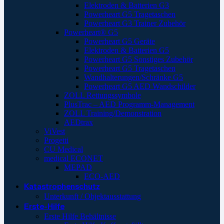
Elektroden & Batterien G3
Powerheart G5 Tragetaschen
Powerheart G3 Trainer Zubehör
Powerheart® G5
Powerheart G5 Geräte
Elektroden & Batterien G5
Powerheart G5 Sonstiges Zubehör
Powerheart G5 Tragetaschen
Wandhalterungen/Schränke G5
Powerheart G5 AED Wandschilder
ZOLL Rettungssymbole
PlusTrac – AED Programm-Management
ZOLL Training/Demonstration
AEDtrax
ViVest
Progetti
CU Medical
medical ECONET
MEPAD
ECO-AED
Katastrophenschutz
Unterkunft / Objektausstattung
Erste-Hilfe
Erste Hilfe Behältnisse