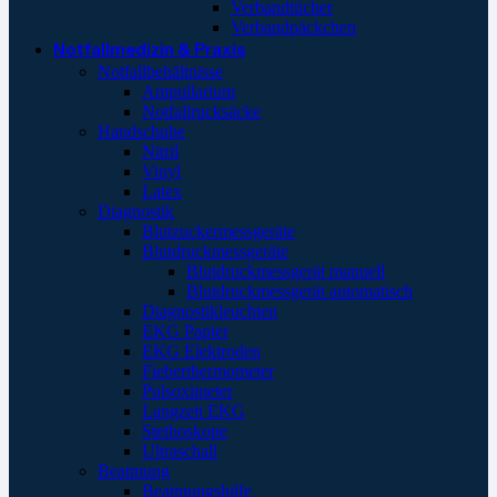
Verbandtücher
Verbandpäckchen
Notfallmedizin & Praxis
Notfallbehältnisse
Ampullarium
Notfallrucksäcke
Handschuhe
Nitril
Vinyl
Latex
Diagnostik
Blutzuckermessgeräte
Blutdruckmessgeräte
Blutdruckmessgerät manuell
Blutdruckmessgerät automatisch
Diagnostikleuchten
EKG Papier
EKG Elektroden
Fieberthermometer
Pulsoximeter
Langzeit EKG
Stethoskope
Ultraschall
Beatmung
Beatmungshilfe