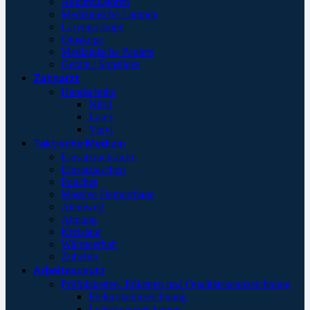
Akkumulatoren
Medizinische Lampen
Laryngoskope
Otoskope
Medizinische Papiere
Geräte / Sonstiges
Zahnarzt
Handschuhe
Nitril
Latex
Vinyl
Taktische Medizin
Einsatzrucksäcke
Einsatztaschen
Pouches
Massive Hemorrhage
Atemweg
Atmung
Kreislauf
Wärmeerhalt
Zubehör
Arbeitsschutz
Prüfplaketten, Etiketten und Qualitätskennzeichnung
Elektrokennzeichnung
Leiterkennzeichnung