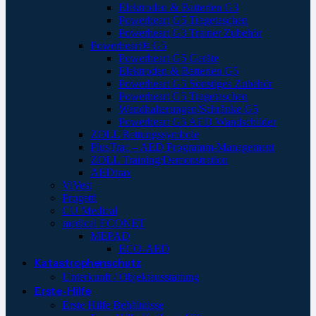
Elektroden & Batterien G3
Powerheart G5 Tragetaschen
Powerheart G3 Trainer Zubehör
Powerheart® G5
Powerheart G5 Geräte
Elektroden & Batterien G5
Powerheart G5 Sonstiges Zubehör
Powerheart G5 Tragetaschen
Wandhalterungen/Schränke G5
Powerheart G5 AED Wandschilder
ZOLL Rettungssymbole
PlusTrac – AED Programm-Management
ZOLL Training/Demonstration
AEDtrax
ViVest
Progetti
CU Medical
medical ECONET
MEPAD
ECO-AED
Katastrophenschutz
Unterkunft / Objektausstattung
Erste-Hilfe
Erste Hilfe Behältnisse