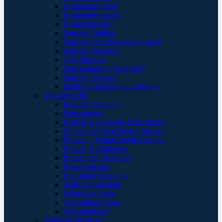
Beatmungsbeutel
Beatmungsmasken
Beatmungsfilter
Sauerstoffbrillen
Sauerstoffverbindungsschlauch
Sauerstoffmasken
Verneblersets
Druckminderer Sauerstoff
Sauerstofftaschen
Inhalationsgeräte und Zubehör
Verbandstoffe
Kanülenfixierung
Kinesoptape
Kohäsive elastische Fixierbinden
Mullkompressen Steril / Unsteril
Pflaster – Wundschnellverbände
Pflaster Detektierbar
Pflaster zur Fixierung
Pflasterspender
Replantatversorgung
Schlauchverbände
Schnellverbände
Verbandpäckchen
Verbandtücher
Taktische Medizin