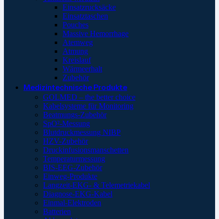
Einsatzrucksäcke
Einsatztaschen
Pouches
Massive Hemorrhage
Atemweg
Atmung
Kreislauf
Wärmeerhalt
Zubehör
Medizintechnische Produkte
GOLMED – the better choice
Kabelsysteme für Monitoring
Beatmungs-Zubehör
SpO²-Messung
Blutdruckmessung NIBP
HZV-Zubehör
Druckinfusionsmanschetten
Temperaturmessung
BIS-EEG-Zubehör
Einweg-Produkte
Langzeit-EKG- & Telemetriekabel
Diagnose-EKG-Kabel
Einmal-Elektroden
Batterien