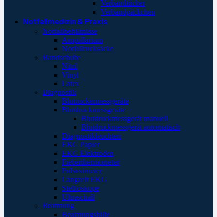
Verbandtücher
Verbandpäckchen
Notfallmedizin & Praxis
Notfallbehältnisse
Ampullarium
Notfallrucksäcke
Handschuhe
Nitril
Vinyl
Latex
Diagnostik
Blutzuckermessgeräte
Blutdruckmessgeräte
Blutdruckmessgerät manuell
Blutdruckmessgerät automatisch
Diagnostikleuchten
EKG Papier
EKG Elektroden
Fieberthermometer
Pulsoximeter
Langzeit EKG
Stethoskope
Ultraschall
Beatmung
Beatmungshilfe