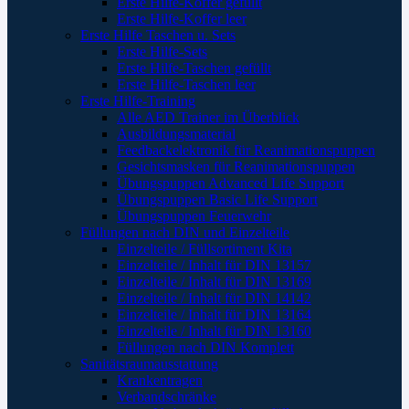
Erste Hilfe-Koffer gefüllt
Erste Hilfe-Koffer leer
Erste Hilfe Taschen u. Sets
Erste Hilfe-Sets
Erste Hilfe-Taschen gefüllt
Erste Hilfe-Taschen leer
Erste Hilfe-Training
Alle AED Trainer im Überblick
Ausbildungsmaterial
Feedbackelektronik für Reanimationspuppen
Gesichtsmasken für Reanimationspuppen
Übungspuppen Advanced Life Support
Übungspuppen Basic Life Support
Übungspuppen Feuerwehr
Füllungen nach DIN und Einzelteile
Einzelteile / Füllsortiment Kita
Einzelteile / Inhalt für DIN 13157
Einzelteile / Inhalt für DIN 13169
Einzelteile / Inhalt für DIN 14142
Einzelteile / Inhalt für DIN 13164
Einzelteile / Inhalt für DIN 13160
Füllungen nach DIN Komplett
Sanitätsraumausstattung
Krankentragen
Verbandschränke