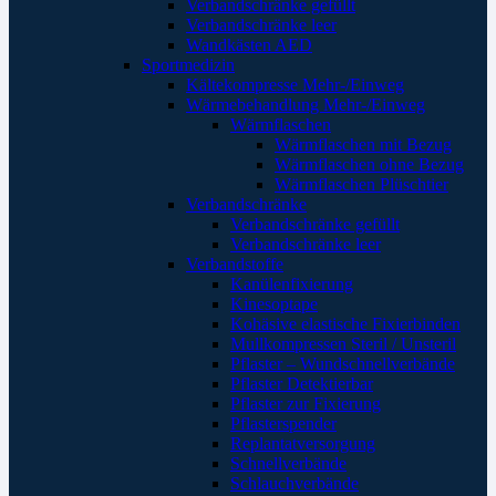
Verbandschränke gefüllt
Verbandschränke leer
Wandkästen AED
Sportmedizin
Kältekompresse Mehr-/Einweg
Wärmebehandlung Mehr-/Einweg
Wärmflaschen
Wärmflaschen mit Bezug
Wärmflaschen ohne Bezug
Wärmflaschen Plüschtier
Verbandschränke
Verbandschränke gefüllt
Verbandschränke leer
Verbandstoffe
Kanülenfixierung
Kinesoptape
Kohäsive elastische Fixierbinden
Mullkompressen Steril / Unsteril
Pflaster – Wundschnellverbände
Pflaster Detektierbar
Pflaster zur Fixierung
Pflasterspender
Replantatversorgung
Schnellverbände
Schlauchverbände