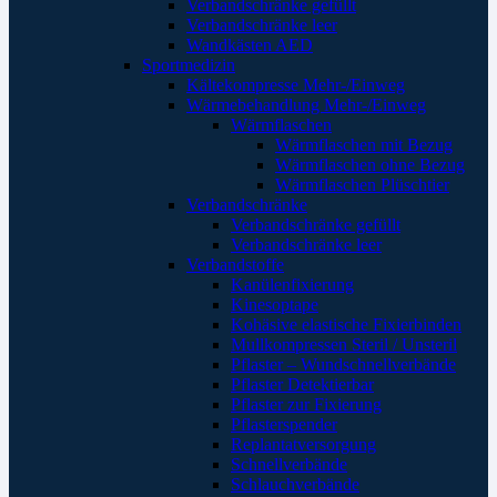
Verbandschränke gefüllt
Verbandschränke leer
Wandkästen AED
Sportmedizin
Kältekompresse Mehr-/Einweg
Wärmebehandlung Mehr-/Einweg
Wärmflaschen
Wärmflaschen mit Bezug
Wärmflaschen ohne Bezug
Wärmflaschen Plüschtier
Verbandschränke
Verbandschränke gefüllt
Verbandschränke leer
Verbandstoffe
Kanülenfixierung
Kinesoptape
Kohäsive elastische Fixierbinden
Mullkompressen Steril / Unsteril
Pflaster – Wundschnellverbände
Pflaster Detektierbar
Pflaster zur Fixierung
Pflasterspender
Replantatversorgung
Schnellverbände
Schlauchverbände