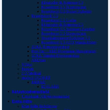
Elektroden & Batterien G3
Powerheart G5 Tragetaschen
Powerheart G3 Trainer Zubehör
Powerheart® G5
Powerheart G5 Geräte
Elektroden & Batterien G5
Powerheart G5 Sonstiges Zubehör
Powerheart G5 Tragetaschen
Wandhalterungen/Schränke G5
Powerheart G5 AED Wandschilder
ZOLL Rettungssymbole
PlusTrac – AED Programm-Management
ZOLL Training/Demonstration
AEDtrax
ViVest
Progetti
CU Medical
medical ECONET
MEPAD
ECO-AED
Katastrophenschutz
Unterkunft / Objektausstattung
Erste-Hilfe
Erste Hilfe Behältnisse