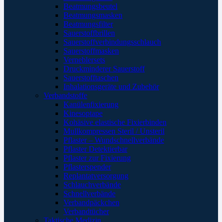
Beatmungsbeutel
Beatmungsmasken
Beatmungsfilter
Sauerstoffbrillen
Sauerstoffverbindungsschlauch
Sauerstoffmasken
Verneblersets
Druckminderer Sauerstoff
Sauerstofftaschen
Inhalationsgeräte und Zubehör
Verbandstoffe
Kanülenfixierung
Kinesoptape
Kohäsive elastische Fixierbinden
Mullkompressen Steril / Unsteril
Pflaster – Wundschnellverbände
Pflaster Detektierbar
Pflaster zur Fixierung
Pflasterspender
Replantatversorgung
Schlauchverbände
Schnellverbände
Verbandpäckchen
Verbandtücher
Taktische Medizin