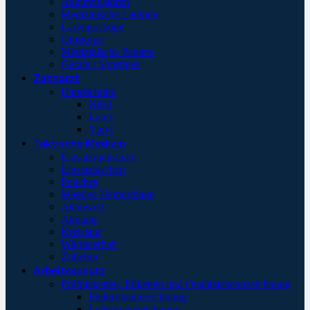
Akkumulatoren
Medizinische Lampen
Laryngoskope
Otoskope
Medizinische Papiere
Geräte / Sonstiges
Zahnarzt
Handschuhe
Nitril
Latex
Vinyl
Taktische Medizin
Einsatzrucksäcke
Einsatztaschen
Pouches
Massive Hemorrhage
Atemweg
Atmung
Kreislauf
Wärmeerhalt
Zubehör
Arbeitsschutz
Prüfplaketten, Etiketten und Qualitätskennzeichnung
Elektrokennzeichnung
Leiterkennzeichnung