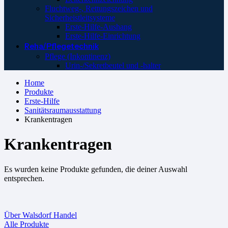
Fluchtweg-, Rettungszeichen und
Sicherheistleitsysteme
Erste-Hilfe-Aushang
Erste-Hilfe-Einrichtung
Reha/Pflegetechnik
Pflege (Inkontinenz)
Urin-/Sekretbeutel und -halter
Home
Produkte
Erste-Hilfe
Sanitätsraumausstattung
Krankentragen
Krankentragen
Es wurden keine Produkte gefunden, die deiner Auswahl
entsprechen.
Über Walsdorf Handel
Alle Produkte