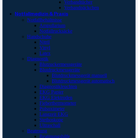
Verbandtücher
Verbandpäckchen
Notfallmedizin & Praxis
Notfallbehältnisse
Ampullarium
Notfallrucksäcke
Handschuhe
Nitril
Vinyl
Latex
Diagnostik
Blutzuckermessgeräte
Blutdruckmessgeräte
Blutdruckmessgerät manuell
Blutdruckmessgerät automatisch
Diagnostikleuchten
EKG Papier
EKG Elektroden
Fieberthermometer
Pulsoximeter
Langzeit EKG
Stethoskope
Ultraschall
Beatmung
Beatmungshilfe