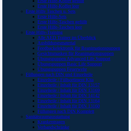
Erste Hilfe-Koffer gefüllt
Erste Hilfe-Koffer leer
Erste Hilfe Taschen u. Sets
Erste Hilfe-Sets
Erste Hilfe-Taschen gefüllt
Erste Hilfe-Taschen leer
Erste Hilfe-Training
Alle AED Trainer im Überblick
Ausbildungsmaterial
Feedbackelektronik für Reanimationspuppen
Gesichtsmasken für Reanimationspuppen
Übungspuppen Advanced Life Support
Übungspuppen Basic Life Support
Übungspuppen Feuerwehr
Füllungen nach DIN und Einzelteile
Einzelteile / Füllsortiment Kita
Einzelteile / Inhalt für DIN 13157
Einzelteile / Inhalt für DIN 13169
Einzelteile / Inhalt für DIN 14142
Einzelteile / Inhalt für DIN 13164
Einzelteile / Inhalt für DIN 13160
Füllungen nach DIN Komplett
Sanitätsraumausstattung
Krankentragen
Verbandschränke