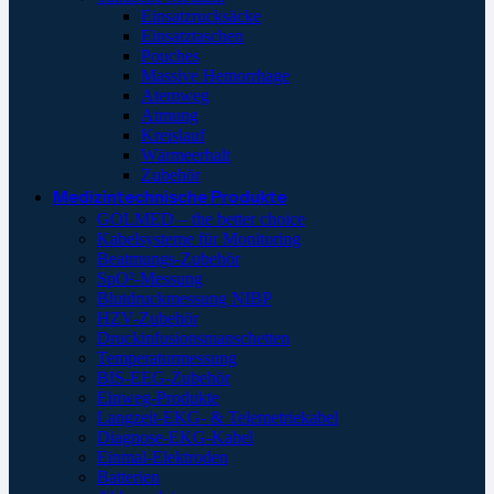
Einsatzrucksäcke
Einsatztaschen
Pouches
Massive Hemorrhage
Atemweg
Atmung
Kreislauf
Wärmeerhalt
Zubehör
Medizintechnische Produkte
GOLMED – the better choice
Kabelsysteme für Monitoring
Beatmungs-Zubehör
SpO²-Messung
Blutdruckmessung NIBP
HZV-Zubehör
Druckinfusionsmanschetten
Temperaturmessung
BIS-EEG-Zubehör
Einweg-Produkte
Langzeit-EKG- & Telemetriekabel
Diagnose-EKG-Kabel
Einmal-Elektroden
Batterien