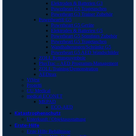
Elektroden & Batterien G3
Powerheart G5 Tragetaschen
Powerheart G3 Trainer Zubehör
Powerheart® G5
Powerheart G5 Geräte
Elektroden & Batterien G5
Powerheart G5 Sonstiges Zubehör
Powerheart G5 Tragetaschen
Wandhalterungen/Schränke G5
Powerheart G5 AED Wandschilder
ZOLL Rettungssymbole
PlusTrac – AED Programm-Management
ZOLL Training/Demonstration
AEDtrax
ViVest
Progetti
CU Medical
medical ECONET
MEPAD
ECO-AED
Katastrophenschutz
Unterkunft / Objektausstattung
Erste-Hilfe
Erste Hilfe Behältnisse