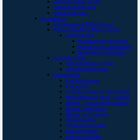
Verbandschränke gefüllt
Verbandschränke leer
Wandkästen AED
Sportmedizin
Kältekompresse Mehr-/Einweg
Wärmebehandlung Mehr-/Einweg
Wärmflaschen
Wärmflaschen mit Bezug
Wärmflaschen ohne Bezug
Wärmflaschen Plüschtier
Verbandschränke
Verbandschränke gefüllt
Verbandschränke leer
Verbandstoffe
Kanülenfixierung
Kinesoptape
Kohäsive elastische Fixierbinden
Mullkompressen Steril / Unsteril
Pflaster – Wundschnellverbände
Pflaster Detektierbar
Pflaster zur Fixierung
Pflasterspender
Replantatversorgung
Schnellverbände
Schlauchverbände