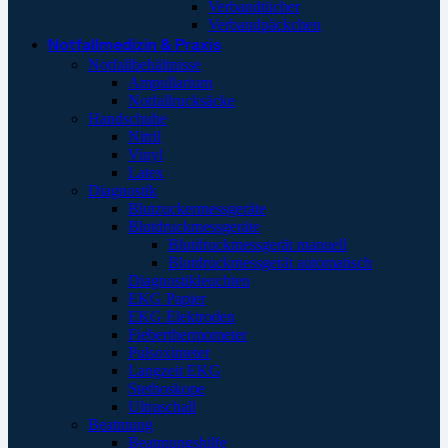
Verbandtücher
Verbandpäckchen
Notfallmedizin & Praxis
Notfallbehältnisse
Ampullarium
Notfallrucksäcke
Handschuhe
Nitril
Vinyl
Latex
Diagnostik
Blutzuckermessgeräte
Blutdruckmessgeräte
Blutdruckmessgerät manuell
Blutdruckmessgerät automatisch
Diagnostikleuchten
EKG Papier
EKG Elektroden
Fieberthermometer
Pulsoximeter
Langzeit EKG
Stethoskope
Ultraschall
Beatmung
Beatmungshilfe