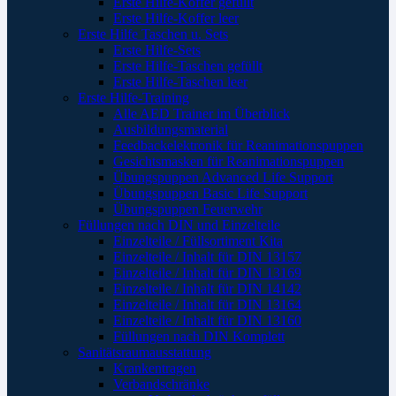
Erste Hilfe-Koffer gefüllt
Erste Hilfe-Koffer leer
Erste Hilfe Taschen u. Sets
Erste Hilfe-Sets
Erste Hilfe-Taschen gefüllt
Erste Hilfe-Taschen leer
Erste Hilfe-Training
Alle AED Trainer im Überblick
Ausbildungsmaterial
Feedbackelektronik für Reanimationspuppen
Gesichtsmasken für Reanimationspuppen
Übungspuppen Advanced Life Support
Übungspuppen Basic Life Support
Übungspuppen Feuerwehr
Füllungen nach DIN und Einzelteile
Einzelteile / Füllsortiment Kita
Einzelteile / Inhalt für DIN 13157
Einzelteile / Inhalt für DIN 13169
Einzelteile / Inhalt für DIN 14142
Einzelteile / Inhalt für DIN 13164
Einzelteile / Inhalt für DIN 13160
Füllungen nach DIN Komplett
Sanitätsraumausstattung
Krankentragen
Verbandschränke