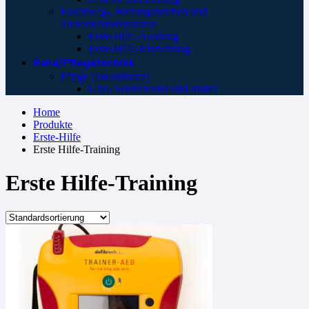
Fluchtweg-, Rettungszeichen und
Sicherheistleitsysteme
Erste-Hilfe-Aushang
Erste-Hilfe-Einrichtung
Reha/Pflegetechnik
Pflege (Inkontinenz)
Urin-/Sekretbeutel und -halter
Home
Produkte
Erste-Hilfe
Erste Hilfe-Training
Erste Hilfe-Training