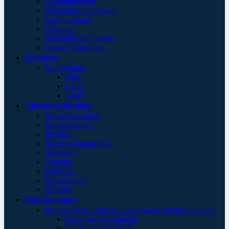
Akkumulatoren
Medizinische Lampen
Laryngoskope
Otoskope
Medizinische Papiere
Geräte / Sonstiges
Zahnarzt
Handschuhe
Nitril
Latex
Vinyl
Taktische Medizin
Einsatzrucksäcke
Einsatztaschen
Pouches
Massive Hemorrhage
Atemweg
Atmung
Kreislauf
Wärmeerhalt
Zubehör
Arbeitsschutz
Prüfplaketten, Etiketten und Qualitätskennzeichnung
Elektrokennzeichnung
Leiterkennzeichnung