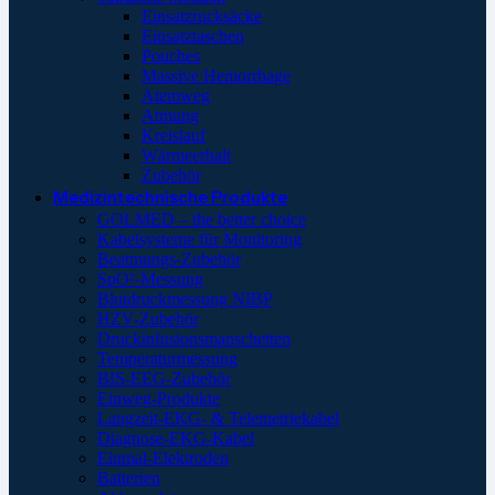
Einsatzrucksäcke
Einsatztaschen
Pouches
Massive Hemorrhage
Atemweg
Atmung
Kreislauf
Wärmeerhalt
Zubehör
Medizintechnische Produkte
GOLMED – the better choice
Kabelsysteme für Monitoring
Beatmungs-Zubehör
SpO²-Messung
Blutdruckmessung NIBP
HZV-Zubehör
Druckinfusionsmanschetten
Temperaturmessung
BIS-EEG-Zubehör
Einweg-Produkte
Langzeit-EKG- & Telemetriekabel
Diagnose-EKG-Kabel
Einmal-Elektroden
Batterien