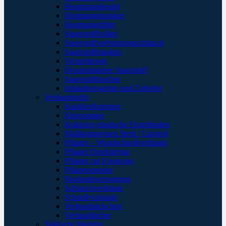
Beatmungsbeutel
Beatmungsmasken
Beatmungsfilter
Sauerstoffbrillen
Sauerstoffverbindungsschlauch
Sauerstoffmasken
Verneblersets
Druckminderer Sauerstoff
Sauerstofftaschen
Inhalationsgeräte und Zubehör
Verbandstoffe
Kanülenfixierung
Kinesoptape
Kohäsive elastische Fixierbinden
Mullkompressen Steril / Unsteril
Pflaster – Wundschnellverbände
Pflaster Detektierbar
Pflaster zur Fixierung
Pflasterspender
Replantatversorgung
Schlauchverbände
Schnellverbände
Verbandpäckchen
Verbandtücher
Taktische Medizin