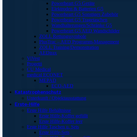
Powerheart G5 Geräte
Elektroden & Batterien G5
Powerheart G5 Sonstiges Zubehör
Powerheart G5 Tragetaschen
Wandhalterungen/Schränke G5
Powerheart G5 AED Wandschilder
ZOLL Rettungssymbole
PlusTrac – AED Programm-Management
ZOLL Training/Demonstration
AEDtrax
ViVest
Progetti
CU Medical
medical ECONET
MEPAD
ECO-AED
Katastrophenschutz
Unterkunft / Objektausstattung
Erste-Hilfe
Erste Hilfe Behältnisse
Erste Hilfe-Koffer gefüllt
Erste Hilfe-Koffer leer
Erste Hilfe Taschen u. Sets
Erste Hilfe-Sets