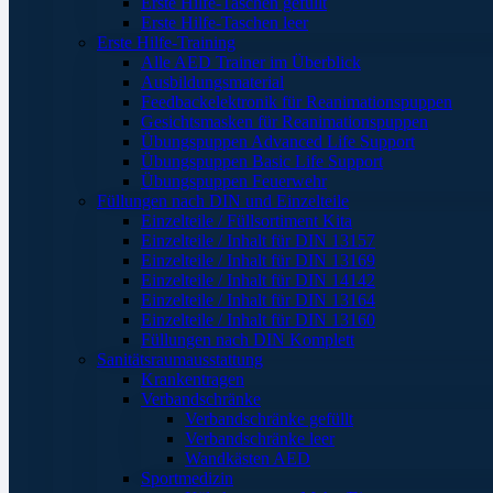
Erste Hilfe-Taschen gefüllt
Erste Hilfe-Taschen leer
Erste Hilfe-Training
Alle AED Trainer im Überblick
Ausbildungsmaterial
Feedbackelektronik für Reanimationspuppen
Gesichtsmasken für Reanimationspuppen
Übungspuppen Advanced Life Support
Übungspuppen Basic Life Support
Übungspuppen Feuerwehr
Füllungen nach DIN und Einzelteile
Einzelteile / Füllsortiment Kita
Einzelteile / Inhalt für DIN 13157
Einzelteile / Inhalt für DIN 13169
Einzelteile / Inhalt für DIN 14142
Einzelteile / Inhalt für DIN 13164
Einzelteile / Inhalt für DIN 13160
Füllungen nach DIN Komplett
Sanitätsraumausstattung
Krankentragen
Verbandschränke
Verbandschränke gefüllt
Verbandschränke leer
Wandkästen AED
Sportmedizin