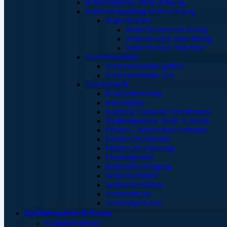
Kältekompresse Mehr-/Einweg
Wärmebehandlung Mehr-/Einweg
Wärmflaschen
Wärmflaschen mit Bezug
Wärmflaschen ohne Bezug
Wärmflaschen Plüschtier
Verbandschränke
Verbandschränke gefüllt
Verbandschränke leer
Verbandstoffe
Kanülenfixierung
Kinesoptape
Kohäsive elastische Fixierbinden
Mullkompressen Steril / Unsteril
Pflaster – Wundschnellverbände
Pflaster Detektierbar
Pflaster zur Fixierung
Pflasterspender
Replantatversorgung
Schnellverbände
Schlauchverbände
Verbandtücher
Verbandpäckchen
Notfallmedizin & Praxis
Notfallbehältnisse