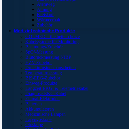
Atemweg
Atmung
Kreislauf
Wärmeerhalt
Zubehör
Medizintechnische Produkte
GOLMED – the better choice
Kabelsysteme für Monitoring
Beatmungs-Zubehör
SpO²-Messung
Blutdruckmessung NIBP
HZV-Zubehör
Druckinfusionsmanschetten
Temperaturmessung
BIS-EEG-Zubehör
Einweg-Produkte
Langzeit-EKG- & Telemetriekabel
Diagnose-EKG-Kabel
Einmal-Elektroden
Batterien
Akkumulatoren
Medizinische Lampen
Laryngoskope
Otoskope