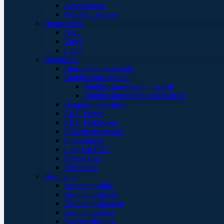
Ampullarium
Notfallrucksäcke
Handschuhe
Nitril
Vinyl
Latex
Diagnostik
Blutzuckermessgeräte
Blutdruckmessgeräte
Blutdruckmessgerät manuell
Blutdruckmessgerät automatisch
Diagnostikleuchten
EKG Papier
EKG Elektroden
Fieberthermometer
Pulsoximeter
Langzeit EKG
Stethoskope
Ultraschall
Beatmung
Beatmungshilfe
Beatmungsbeutel
Beatmungsmasken
Beatmungsfilter
Sauerstoffbrillen