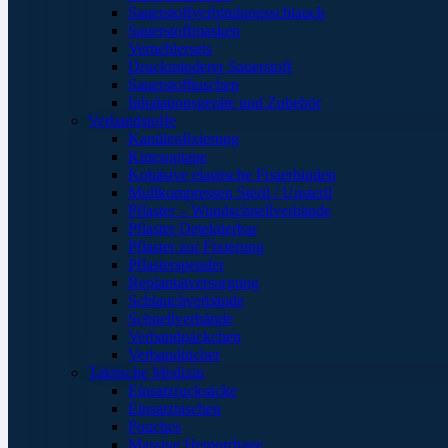
Sauerstoffverbindungsschlauch
Sauerstoffmasken
Verneblersets
Druckminderer Sauerstoff
Sauerstofftaschen
Inhalationsgeräte und Zubehör
Verbandstoffe
Kanülenfixierung
Kinesoptape
Kohäsive elastische Fixierbinden
Mullkompressen Steril / Unsteril
Pflaster – Wundschnellverbände
Pflaster Detektierbar
Pflaster zur Fixierung
Pflasterspender
Replantatversorgung
Schlauchverbände
Schnellverbände
Verbandpäckchen
Verbandtücher
Taktische Medizin
Einsatzrucksäcke
Einsatztaschen
Pouches
Massive Hemorrhage