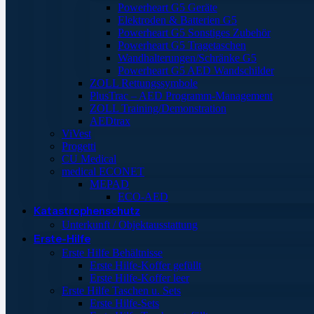
Powerheart G5 Geräte
Elektroden & Batterien G5
Powerheart G5 Sonstiges Zubehör
Powerheart G5 Tragetaschen
Wandhalterungen/Schränke G5
Powerheart G5 AED Wandschilder
ZOLL Rettungssymbole
PlusTrac – AED Programm-Management
ZOLL Training/Demonstration
AEDtrax
ViVest
Progetti
CU Medical
medical ECONET
MEPAD
ECO-AED
Katastrophenschutz
Unterkunft / Objektausstattung
Erste-Hilfe
Erste Hilfe Behältnisse
Erste Hilfe-Koffer gefüllt
Erste Hilfe-Koffer leer
Erste Hilfe Taschen u. Sets
Erste Hilfe-Sets