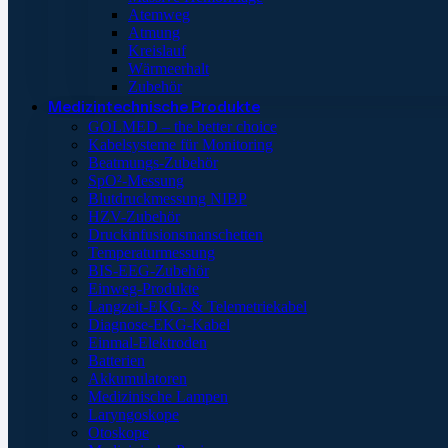
Atemweg
Atmung
Kreislauf
Wärmeerhalt
Zubehör
Medizintechnische Produkte
GOLMED – the better choice
Kabelsysteme für Monitoring
Beatmungs-Zubehör
SpO²-Messung
Blutdruckmessung NIBP
HZV-Zubehör
Druckinfusionsmanschetten
Temperaturmessung
BIS-EEG-Zubehör
Einweg-Produkte
Langzeit-EKG- & Telemetriekabel
Diagnose-EKG-Kabel
Einmal-Elektroden
Batterien
Akkumulatoren
Medizinische Lampen
Laryngoskope
Otoskope