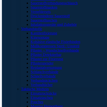
Sauerstoffverbindungsschlauch
Sauerstoffmasken
Verneblersets
Druckminderer Sauerstoff
Sauerstofftaschen
Inhalationsgeräte und Zubehör
Verbandstoffe
Kanülenfixierung
Kinesoptape
Kohäsive elastische Fixierbinden
Mullkompressen Steril / Unsteril
Pflaster – Wundschnellverbände
Pflaster Detektierbar
Pflaster zur Fixierung
Pflasterspender
Replantatversorgung
Schlauchverbände
Schnellverbände
Verbandpäckchen
Verbandtücher
Taktische Medizin
Einsatzrucksäcke
Einsatztaschen
Pouches
Massive Hemorrhage