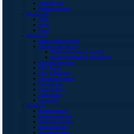
Ampullarium
Notfallrucksäcke
Handschuhe
Nitril
Vinyl
Latex
Diagnostik
Blutzuckermessgeräte
Blutdruckmessgeräte
Blutdruckmessgerät manuell
Blutdruckmessgerät automatisch
Diagnostikleuchten
EKG Papier
EKG Elektroden
Fieberthermometer
Pulsoximeter
Langzeit EKG
Stethoskope
Ultraschall
Beatmung
Beatmungshilfe
Beatmungsbeutel
Beatmungsmasken
Beatmungsfilter
Sauerstoffbrillen