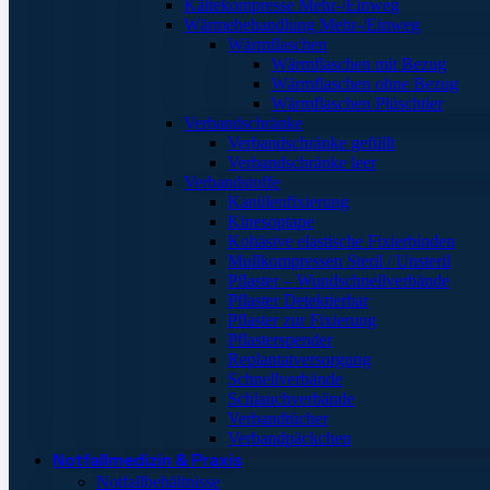
Kältekompresse Mehr-/Einweg
Wärmebehandlung Mehr-/Einweg
Wärmflaschen
Wärmflaschen mit Bezug
Wärmflaschen ohne Bezug
Wärmflaschen Plüschtier
Verbandschränke
Verbandschränke gefüllt
Verbandschränke leer
Verbandstoffe
Kanülenfixierung
Kinesoptape
Kohäsive elastische Fixierbinden
Mullkompressen Steril / Unsteril
Pflaster – Wundschnellverbände
Pflaster Detektierbar
Pflaster zur Fixierung
Pflasterspender
Replantatversorgung
Schnellverbände
Schlauchverbände
Verbandtücher
Verbandpäckchen
Notfallmedizin & Praxis
Notfallbehältnisse