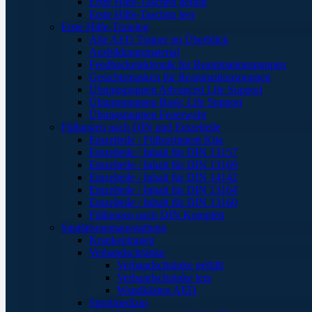
Erste Hilfe-Taschen gefüllt
Erste Hilfe-Taschen leer
Erste Hilfe-Training
Alle AED Trainer im Überblick
Ausbildungsmaterial
Feedbackelektronik für Reanimationspuppen
Gesichtsmasken für Reanimationspuppen
Übungspuppen Advanced Life Support
Übungspuppen Basic Life Support
Übungspuppen Feuerwehr
Füllungen nach DIN und Einzelteile
Einzelteile / Füllsortiment Kita
Einzelteile / Inhalt für DIN 13157
Einzelteile / Inhalt für DIN 13169
Einzelteile / Inhalt für DIN 14142
Einzelteile / Inhalt für DIN 13164
Einzelteile / Inhalt für DIN 13160
Füllungen nach DIN Komplett
Sanitätsraumausstattung
Krankentragen
Verbandschränke
Verbandschränke gefüllt
Verbandschränke leer
Wandkästen AED
Sportmedizin