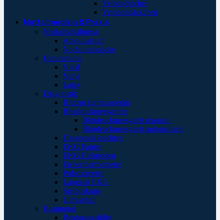
Verbandtücher
Verbandpäckchen
Notfallmedizin & Praxis
Notfallbehältnisse
Ampullarium
Notfallrucksäcke
Handschuhe
Nitril
Vinyl
Latex
Diagnostik
Blutzuckermessgeräte
Blutdruckmessgeräte
Blutdruckmessgerät manuell
Blutdruckmessgerät automatisch
Diagnostikleuchten
EKG Papier
EKG Elektroden
Fieberthermometer
Pulsoximeter
Langzeit EKG
Stethoskope
Ultraschall
Beatmung
Beatmungshilfe