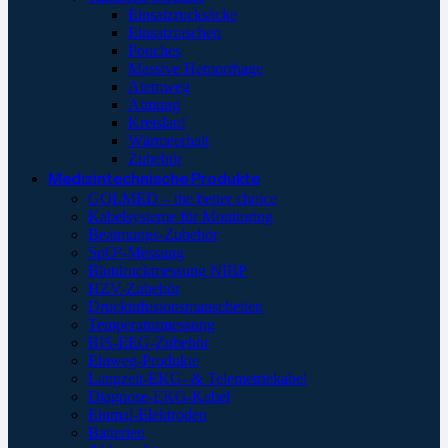
Einsatzrucksäcke
Einsatztaschen
Pouches
Massive Hemorrhage
Atemweg
Atmung
Kreislauf
Wärmeerhalt
Zubehör
Medizintechnische Produkte
GOLMED – the better choice
Kabelsysteme für Monitoring
Beatmungs-Zubehör
SpO²-Messung
Blutdruckmessung NIBP
HZV-Zubehör
Druckinfusionsmanschetten
Temperaturmessung
BIS-EEG-Zubehör
Einweg-Produkte
Langzeit-EKG- & Telemetriekabel
Diagnose-EKG-Kabel
Einmal-Elektroden
Batterien