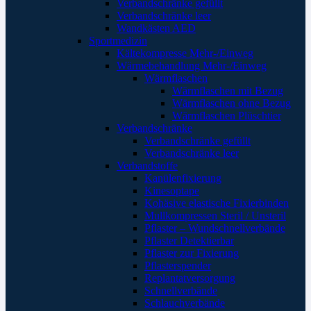
Verbandschränke gefüllt
Verbandschränke leer
Wandkästen AED
Sportmedizin
Kältekompresse Mehr-/Einweg
Wärmebehandlung Mehr-/Einweg
Wärmflaschen
Wärmflaschen mit Bezug
Wärmflaschen ohne Bezug
Wärmflaschen Plüschtier
Verbandschränke
Verbandschränke gefüllt
Verbandschränke leer
Verbandstoffe
Kanülenfixierung
Kinesoptape
Kohäsive elastische Fixierbinden
Mullkompressen Steril / Unsteril
Pflaster – Wundschnellverbände
Pflaster Detektierbar
Pflaster zur Fixierung
Pflasterspender
Replantatversorgung
Schnellverbände
Schlauchverbände