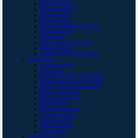
Beatmungsbeutel
Beatmungsmasken
Beatmungsfilter
Sauerstoffbrillen
Sauerstoffverbindungsschlauch
Sauerstoffmasken
Verneblersets
Druckminderer Sauerstoff
Sauerstofftaschen
Inhalationsgeräte und Zubehör
Verbandstoffe
Kanülenfixierung
Kinesoptape
Kohäsive elastische Fixierbinden
Mullkompressen Steril / Unsteril
Pflaster – Wundschnellverbände
Pflaster Detektierbar
Pflaster zur Fixierung
Pflasterspender
Replantatversorgung
Schlauchverbände
Schnellverbände
Verbandpäckchen
Verbandtücher
Taktische Medizin