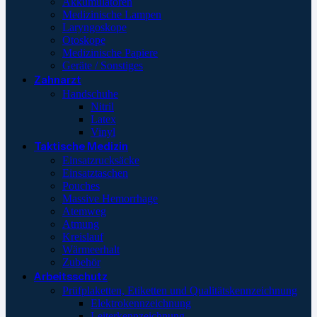
Akkumulatoren
Medizinische Lampen
Laryngoskope
Otoskope
Medizinische Papiere
Geräte / Sonstiges
Zahnarzt
Handschuhe
Nitril
Latex
Vinyl
Taktische Medizin
Einsatzrucksäcke
Einsatztaschen
Pouches
Massive Hemorrhage
Atemweg
Atmung
Kreislauf
Wärmeerhalt
Zubehör
Arbeitsschutz
Prüfplaketten, Etiketten und Qualitätskennzeichnung
Elektrokennzeichnung
Leiterkennzeichnung