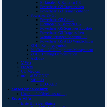
Elektroden & Batterien G3
Powerheart G5 Tragetaschen
Powerheart G3 Trainer Zubehör
Powerheart® G5
Powerheart G5 Geräte
Elektroden & Batterien G5
Powerheart G5 Sonstiges Zubehör
Powerheart G5 Tragetaschen
Wandhalterungen/Schränke G5
Powerheart G5 AED Wandschilder
ZOLL Rettungssymbole
PlusTrac – AED Programm-Management
ZOLL Training/Demonstration
AEDtrax
ViVest
Progetti
CU Medical
medical ECONET
MEPAD
ECO-AED
Katastrophenschutz
Unterkunft / Objektausstattung
Erste-Hilfe
Erste Hilfe Behältnisse