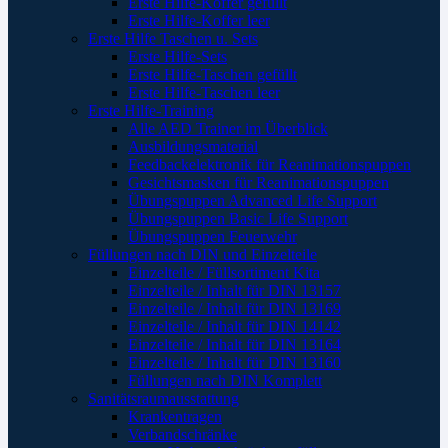
Erste Hilfe-Koffer gefüllt
Erste Hilfe-Koffer leer
Erste Hilfe Taschen u. Sets
Erste Hilfe-Sets
Erste Hilfe-Taschen gefüllt
Erste Hilfe-Taschen leer
Erste Hilfe-Training
Alle AED Trainer im Überblick
Ausbildungsmaterial
Feedbackelektronik für Reanimationspuppen
Gesichtsmasken für Reanimationspuppen
Übungspuppen Advanced Life Support
Übungspuppen Basic Life Support
Übungspuppen Feuerwehr
Füllungen nach DIN und Einzelteile
Einzelteile / Füllsortiment Kita
Einzelteile / Inhalt für DIN 13157
Einzelteile / Inhalt für DIN 13169
Einzelteile / Inhalt für DIN 14142
Einzelteile / Inhalt für DIN 13164
Einzelteile / Inhalt für DIN 13160
Füllungen nach DIN Komplett
Sanitätsraumausstattung
Krankentragen
Verbandschränke