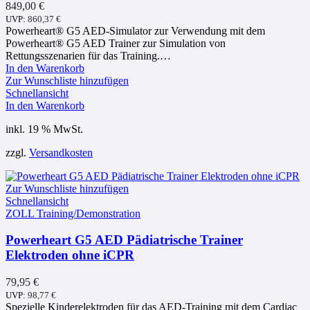
849,00
€
UVP:
860,37
€
Powerheart® G5 AED-Simulator zur Verwendung mit dem
Powerheart® G5 AED Trainer zur Simulation von
Rettungsszenarien für das Training.…
In den Warenkorb
Zur Wunschliste hinzufügen
Schnellansicht
In den Warenkorb
inkl. 19 % MwSt.
zzgl.
Versandkosten
Zur Wunschliste hinzufügen
Schnellansicht
ZOLL Training/Demonstration
Powerheart G5 AED Pädiatrische Trainer
Elektroden ohne iCPR
79,95
€
UVP:
98,77
€
Spezielle Kinderelektroden für das AED-Training mit dem Cardiac