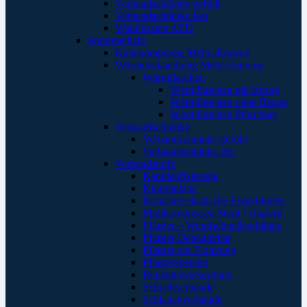
Verbandschränke gefüllt
Verbandschränke leer
Wandkästen AED
Sportmedizin
Kältekompresse Mehr-/Einweg
Wärmebehandlung Mehr-/Einweg
Wärmflaschen
Wärmflaschen mit Bezug
Wärmflaschen ohne Bezug
Wärmflaschen Plüschtier
Verbandschränke
Verbandschränke gefüllt
Verbandschränke leer
Verbandstoffe
Kanülenfixierung
Kinesoptape
Kohäsive elastische Fixierbinden
Mullkompressen Steril / Unsteril
Pflaster – Wundschnellverbände
Pflaster Detektierbar
Pflaster zur Fixierung
Pflasterspender
Replantatversorgung
Schnellverbände
Schlauchverbände