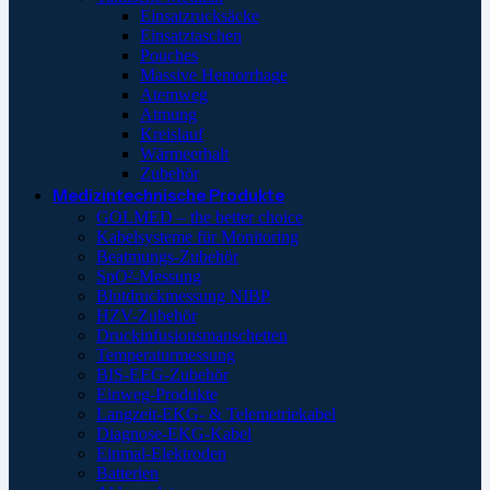
Einsatzrucksäcke
Einsatztaschen
Pouches
Massive Hemorrhage
Atemweg
Atmung
Kreislauf
Wärmeerhalt
Zubehör
Medizintechnische Produkte
GOLMED – the better choice
Kabelsysteme für Monitoring
Beatmungs-Zubehör
SpO²-Messung
Blutdruckmessung NIBP
HZV-Zubehör
Druckinfusionsmanschetten
Temperaturmessung
BIS-EEG-Zubehör
Einweg-Produkte
Langzeit-EKG- & Telemetriekabel
Diagnose-EKG-Kabel
Einmal-Elektroden
Batterien