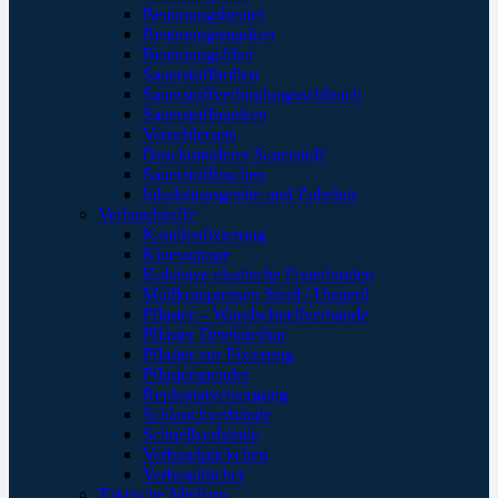
Beatmungsbeutel
Beatmungsmasken
Beatmungsfilter
Sauerstoffbrillen
Sauerstoffverbindungsschlauch
Sauerstoffmasken
Verneblersets
Druckminderer Sauerstoff
Sauerstofftaschen
Inhalationsgeräte und Zubehör
Verbandstoffe
Kanülenfixierung
Kinesoptape
Kohäsive elastische Fixierbinden
Mullkompressen Steril / Unsteril
Pflaster – Wundschnellverbände
Pflaster Detektierbar
Pflaster zur Fixierung
Pflasterspender
Replantatversorgung
Schlauchverbände
Schnellverbände
Verbandpäckchen
Verbandtücher
Taktische Medizin