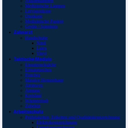
Akkumulatoren
Medizinische Lampen
Laryngoskope
Otoskope
Medizinische Papiere
Geräte / Sonstiges
Zahnarzt
Handschuhe
Nitril
Latex
Vinyl
Taktische Medizin
Einsatzrucksäcke
Einsatztaschen
Pouches
Massive Hemorrhage
Atemweg
Atmung
Kreislauf
Wärmeerhalt
Zubehör
Arbeitsschutz
Prüfplaketten, Etiketten und Qualitätskennzeichnung
Elektrokennzeichnung
Leiterkennzeichnung