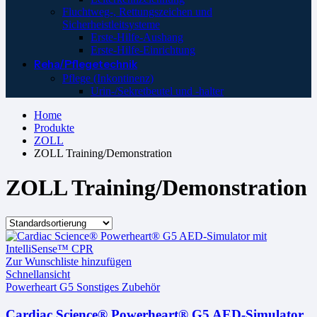
Fluchtweg-, Rettungszeichen und
Sicherheistleitsysteme
Erste-Hilfe-Aushang
Erste-Hilfe-Einrichtung
Reha/Pflegetechnik
Pflege (Inkontinenz)
Urin-/Sekretbeutel und -halter
Home
Produkte
ZOLL
ZOLL Training/Demonstration
ZOLL Training/Demonstration
Zur Wunschliste hinzufügen
Schnellansicht
Powerheart G5 Sonstiges Zubehör
Cardiac Science® Powerheart® G5 AED-Simulator