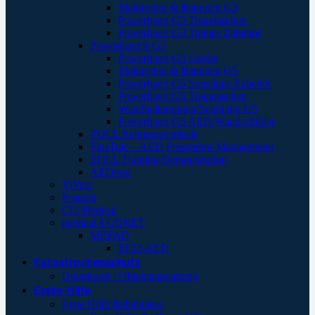
Elektroden & Batterien G3
Powerheart G5 Tragetaschen
Powerheart G3 Trainer Zubehör
Powerheart® G5
Powerheart G5 Geräte
Elektroden & Batterien G5
Powerheart G5 Sonstiges Zubehör
Powerheart G5 Tragetaschen
Wandhalterungen/Schränke G5
Powerheart G5 AED Wandschilder
ZOLL Rettungssymbole
PlusTrac – AED Programm-Management
ZOLL Training/Demonstration
AEDtrax
ViVest
Progetti
CU Medical
medical ECONET
MEPAD
ECO-AED
Katastrophenschutz
Unterkunft / Objektausstattung
Erste-Hilfe
Erste Hilfe Behältnisse