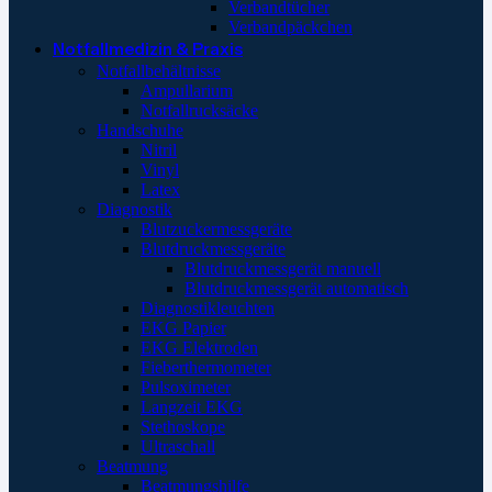
Verbandtücher
Verbandpäckchen
Notfallmedizin & Praxis
Notfallbehältnisse
Ampullarium
Notfallrucksäcke
Handschuhe
Nitril
Vinyl
Latex
Diagnostik
Blutzuckermessgeräte
Blutdruckmessgeräte
Blutdruckmessgerät manuell
Blutdruckmessgerät automatisch
Diagnostikleuchten
EKG Papier
EKG Elektroden
Fieberthermometer
Pulsoximeter
Langzeit EKG
Stethoskope
Ultraschall
Beatmung
Beatmungshilfe