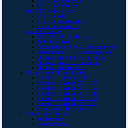
Erste Hilfe-Koffer gefüllt
Erste Hilfe-Koffer leer
Erste Hilfe Taschen u. Sets
Erste Hilfe-Sets
Erste Hilfe-Taschen gefüllt
Erste Hilfe-Taschen leer
Erste Hilfe-Training
Alle AED Trainer im Überblick
Ausbildungsmaterial
Feedbackelektronik für Reanimationspuppen
Gesichtsmasken für Reanimationspuppen
Übungspuppen Advanced Life Support
Übungspuppen Basic Life Support
Übungspuppen Feuerwehr
Füllungen nach DIN und Einzelteile
Einzelteile / Füllsortiment Kita
Einzelteile / Inhalt für DIN 13157
Einzelteile / Inhalt für DIN 13169
Einzelteile / Inhalt für DIN 14142
Einzelteile / Inhalt für DIN 13164
Einzelteile / Inhalt für DIN 13160
Füllungen nach DIN Komplett
Sanitätsraumausstattung
Krankentragen
Verbandschränke