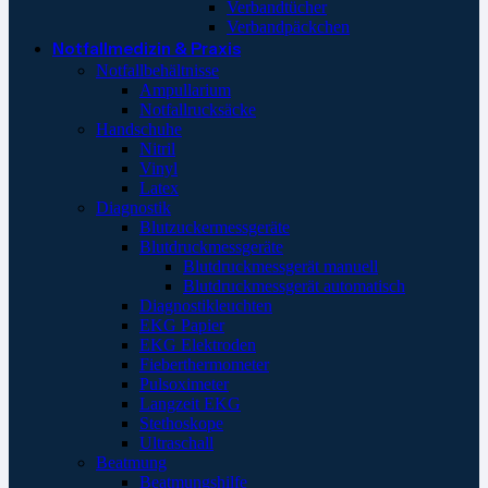
Verbandtücher
Verbandpäckchen
Notfallmedizin & Praxis
Notfallbehältnisse
Ampullarium
Notfallrucksäcke
Handschuhe
Nitril
Vinyl
Latex
Diagnostik
Blutzuckermessgeräte
Blutdruckmessgeräte
Blutdruckmessgerät manuell
Blutdruckmessgerät automatisch
Diagnostikleuchten
EKG Papier
EKG Elektroden
Fieberthermometer
Pulsoximeter
Langzeit EKG
Stethoskope
Ultraschall
Beatmung
Beatmungshilfe