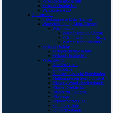
Verbandschränke gefüllt
Verbandschränke leer
Wandkästen AED
Sportmedizin
Kältekompresse Mehr-/Einweg
Wärmebehandlung Mehr-/Einweg
Wärmflaschen
Wärmflaschen mit Bezug
Wärmflaschen ohne Bezug
Wärmflaschen Plüschtier
Verbandschränke
Verbandschränke gefüllt
Verbandschränke leer
Verbandstoffe
Kanülenfixierung
Kinesoptape
Kohäsive elastische Fixierbinden
Mullkompressen Steril / Unsteril
Pflaster – Wundschnellverbände
Pflaster Detektierbar
Pflaster zur Fixierung
Pflasterspender
Replantatversorgung
Schnellverbände
Schlauchverbände