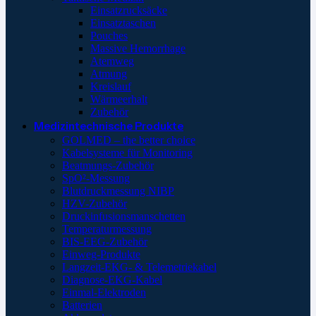
Einsatzrucksäcke
Einsatztaschen
Pouches
Massive Hemorrhage
Atemweg
Atmung
Kreislauf
Wärmeerhalt
Zubehör
Medizintechnische Produkte
GOLMED – the better choice
Kabelsysteme für Monitoring
Beatmungs-Zubehör
SpO²-Messung
Blutdruckmessung NIBP
HZV-Zubehör
Druckinfusionsmanschetten
Temperaturmessung
BIS-EEG-Zubehör
Einweg-Produkte
Langzeit-EKG- & Telemetriekabel
Diagnose-EKG-Kabel
Einmal-Elektroden
Batterien