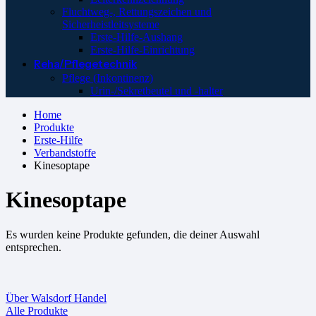
Fluchtweg-, Rettungszeichen und
Sicherheistleitsysteme
Erste-Hilfe-Aushang
Erste-Hilfe-Einrichtung
Reha/Pflegetechnik
Pflege (Inkontinenz)
Urin-/Sekretbeutel und -halter
Home
Produkte
Erste-Hilfe
Verbandstoffe
Kinesoptape
Kinesoptape
Es wurden keine Produkte gefunden, die deiner Auswahl
entsprechen.
Über Walsdorf Handel
Alle Produkte