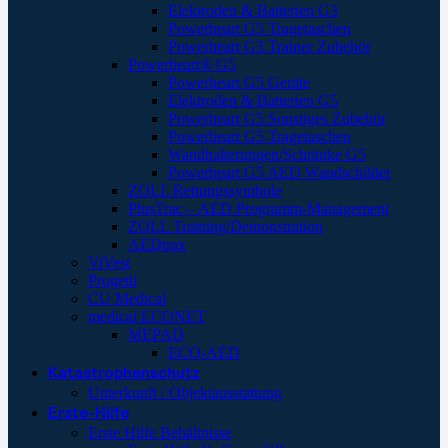
Elektroden & Batterien G3
Powerheart G5 Tragetaschen
Powerheart G3 Trainer Zubehör
Powerheart® G5
Powerheart G5 Geräte
Elektroden & Batterien G5
Powerheart G5 Sonstiges Zubehör
Powerheart G5 Tragetaschen
Wandhalterungen/Schränke G5
Powerheart G5 AED Wandschilder
ZOLL Rettungssymbole
PlusTrac – AED Programm-Management
ZOLL Training/Demonstration
AEDtrax
ViVest
Progetti
CU Medical
medical ECONET
MEPAD
ECO-AED
Katastrophenschutz
Unterkunft / Objektausstattung
Erste-Hilfe
Erste Hilfe Behältnisse