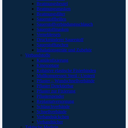
Beatmungsbeutel
Beatmungsmasken
Beatmungsfilter
Sauerstoffbrillen
Sauerstoffverbindungsschlauch
Sauerstoffmasken
Verneblersets
Druckminderer Sauerstoff
Sauerstofftaschen
Inhalationsgeräte und Zubehör
Verbandstoffe
Kanülenfixierung
Kinesoptape
Kohäsive elastische Fixierbinden
Mullkompressen Steril / Unsteril
Pflaster – Wundschnellverbände
Pflaster Detektierbar
Pflaster zur Fixierung
Pflasterspender
Replantatversorgung
Schlauchverbände
Schnellverbände
Verbandpäckchen
Verbandtücher
Taktische Medizin