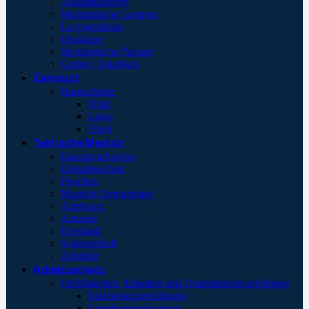
Akkumulatoren
Medizinische Lampen
Laryngoskope
Otoskope
Medizinische Papiere
Geräte / Sonstiges
Zahnarzt
Handschuhe
Nitril
Latex
Vinyl
Taktische Medizin
Einsatzrucksäcke
Einsatztaschen
Pouches
Massive Hemorrhage
Atemweg
Atmung
Kreislauf
Wärmeerhalt
Zubehör
Arbeitsschutz
Prüfplaketten, Etiketten und Qualitätskennzeichnung
Elektrokennzeichnung
Leiterkennzeichnung