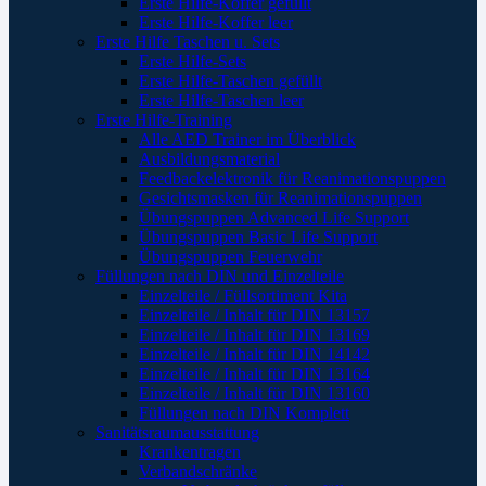
Erste Hilfe-Koffer gefüllt
Erste Hilfe-Koffer leer
Erste Hilfe Taschen u. Sets
Erste Hilfe-Sets
Erste Hilfe-Taschen gefüllt
Erste Hilfe-Taschen leer
Erste Hilfe-Training
Alle AED Trainer im Überblick
Ausbildungsmaterial
Feedbackelektronik für Reanimationspuppen
Gesichtsmasken für Reanimationspuppen
Übungspuppen Advanced Life Support
Übungspuppen Basic Life Support
Übungspuppen Feuerwehr
Füllungen nach DIN und Einzelteile
Einzelteile / Füllsortiment Kita
Einzelteile / Inhalt für DIN 13157
Einzelteile / Inhalt für DIN 13169
Einzelteile / Inhalt für DIN 14142
Einzelteile / Inhalt für DIN 13164
Einzelteile / Inhalt für DIN 13160
Füllungen nach DIN Komplett
Sanitätsraumausstattung
Krankentragen
Verbandschränke