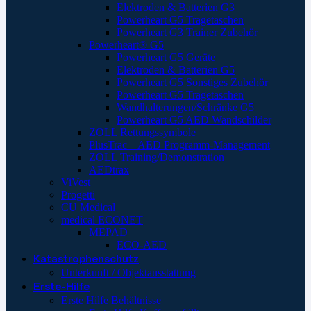
Elektroden & Batterien G3
Powerheart G5 Tragetaschen
Powerheart G3 Trainer Zubehör
Powerheart® G5
Powerheart G5 Geräte
Elektroden & Batterien G5
Powerheart G5 Sonstiges Zubehör
Powerheart G5 Tragetaschen
Wandhalterungen/Schränke G5
Powerheart G5 AED Wandschilder
ZOLL Rettungssymbole
PlusTrac – AED Programm-Management
ZOLL Training/Demonstration
AEDtrax
ViVest
Progetti
CU Medical
medical ECONET
MEPAD
ECO-AED
Katastrophenschutz
Unterkunft / Objektausstattung
Erste-Hilfe
Erste Hilfe Behältnisse