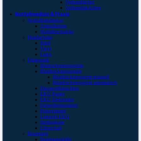
Verbandtücher
Verbandpäckchen
Notfallmedizin & Praxis
Notfallbehältnisse
Ampullarium
Notfallrucksäcke
Handschuhe
Nitril
Vinyl
Latex
Diagnostik
Blutzuckermessgeräte
Blutdruckmessgeräte
Blutdruckmessgerät manuell
Blutdruckmessgerät automatisch
Diagnostikleuchten
EKG Papier
EKG Elektroden
Fieberthermometer
Pulsoximeter
Langzeit EKG
Stethoskope
Ultraschall
Beatmung
Beatmungshilfe