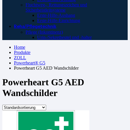
Fluchtweg-, Rettungszeichen und
Sicherheistleitsysteme
Erste-Hilfe-Aushang
Erste-Hilfe-Einrichtung
Reha/Pflegetechnik
Pflege (Inkontinenz)
Urin-/Sekretbeutel und -halter
Home
Produkte
ZOLL
Powerheart® G5
Powerheart G5 AED Wandschilder
Powerheart G5 AED
Wandschilder