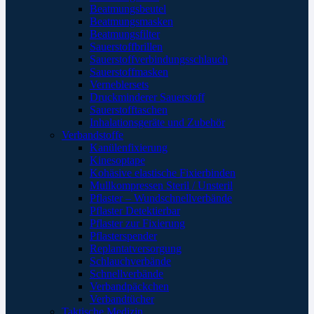
Beatmungsbeutel
Beatmungsmasken
Beatmungsfilter
Sauerstoffbrillen
Sauerstoffverbindungsschlauch
Sauerstoffmasken
Verneblersets
Druckminderer Sauerstoff
Sauerstofftaschen
Inhalationsgeräte und Zubehör
Verbandstoffe
Kanülenfixierung
Kinesoptape
Kohäsive elastische Fixierbinden
Mullkompressen Steril / Unsteril
Pflaster – Wundschnellverbände
Pflaster Detektierbar
Pflaster zur Fixierung
Pflasterspender
Replantatversorgung
Schlauchverbände
Schnellverbände
Verbandpäckchen
Verbandtücher
Taktische Medizin