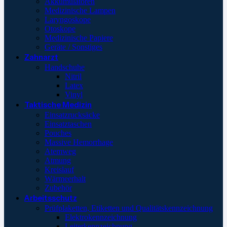
Akkumulatoren
Medizinische Lampen
Laryngoskope
Otoskope
Medizinische Papiere
Geräte / Sonstiges
Zahnarzt
Handschuhe
Nitril
Latex
Vinyl
Taktische Medizin
Einsatzrucksäcke
Einsatztaschen
Pouches
Massive Hemorrhage
Atemweg
Atmung
Kreislauf
Wärmeerhalt
Zubehör
Arbeitsschutz
Prüfplaketten, Etiketten und Qualitätskennzeichnung
Elektrokennzeichnung
Leiterkennzeichnung