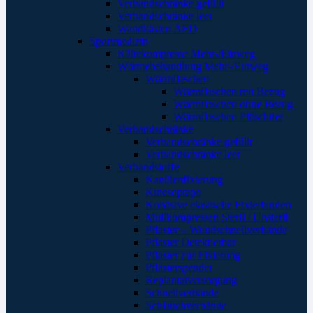
Verbandschränke gefüllt
Verbandschränke leer
Wandkästen AED
Sportmedizin
Kältekompresse Mehr-/Einweg
Wärmebehandlung Mehr-/Einweg
Wärmflaschen
Wärmflaschen mit Bezug
Wärmflaschen ohne Bezug
Wärmflaschen Plüschtier
Verbandschränke
Verbandschränke gefüllt
Verbandschränke leer
Verbandstoffe
Kanülenfixierung
Kinesoptape
Kohäsive elastische Fixierbinden
Mullkompressen Steril / Unsteril
Pflaster – Wundschnellverbände
Pflaster Detektierbar
Pflaster zur Fixierung
Pflasterspender
Replantatversorgung
Schnellverbände
Schlauchverbände