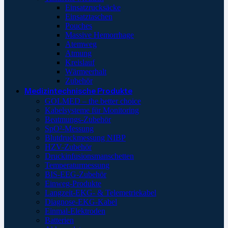
Einsatzrucksäcke
Einsatztaschen
Pouches
Massive Hemorrhage
Atemweg
Atmung
Kreislauf
Wärmeerhalt
Zubehör
Medizintechnische Produkte
GOLMED – the better choice
Kabelsysteme für Monitoring
Beatmungs-Zubehör
SpO²-Messung
Blutdruckmessung NIBP
HZV-Zubehör
Druckinfusionsmanschetten
Temperaturmessung
BIS-EEG-Zubehör
Einweg-Produkte
Langzeit-EKG- & Telemetriekabel
Diagnose-EKG-Kabel
Einmal-Elektroden
Batterien