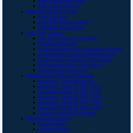
Erste Hilfe-Koffer gefüllt
Erste Hilfe-Koffer leer
Erste Hilfe Taschen u. Sets
Erste Hilfe-Sets
Erste Hilfe-Taschen gefüllt
Erste Hilfe-Taschen leer
Erste Hilfe-Training
Alle AED Trainer im Überblick
Ausbildungsmaterial
Feedbackelektronik für Reanimationspuppen
Gesichtsmasken für Reanimationspuppen
Übungspuppen Advanced Life Support
Übungspuppen Basic Life Support
Übungspuppen Feuerwehr
Füllungen nach DIN und Einzelteile
Einzelteile / Füllsortiment Kita
Einzelteile / Inhalt für DIN 13157
Einzelteile / Inhalt für DIN 13169
Einzelteile / Inhalt für DIN 14142
Einzelteile / Inhalt für DIN 13164
Einzelteile / Inhalt für DIN 13160
Füllungen nach DIN Komplett
Sanitätsraumausstattung
Krankentragen
Verbandschränke