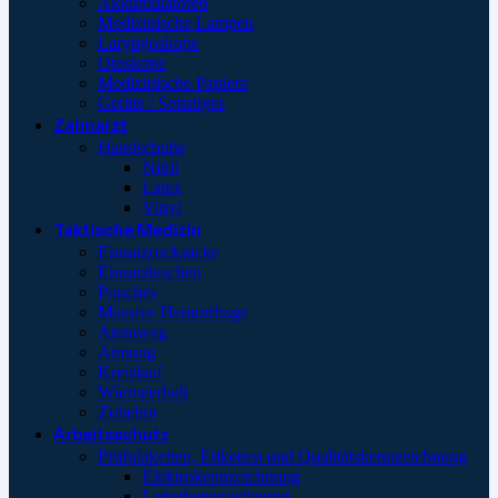
Akkumulatoren
Medizinische Lampen
Laryngoskope
Otoskope
Medizinische Papiere
Geräte / Sonstiges
Zahnarzt
Handschuhe
Nitril
Latex
Vinyl
Taktische Medizin
Einsatzrucksäcke
Einsatztaschen
Pouches
Massive Hemorrhage
Atemweg
Atmung
Kreislauf
Wärmeerhalt
Zubehör
Arbeitsschutz
Prüfplaketten, Etiketten und Qualitätskennzeichnung
Elektrokennzeichnung
Leiterkennzeichnung