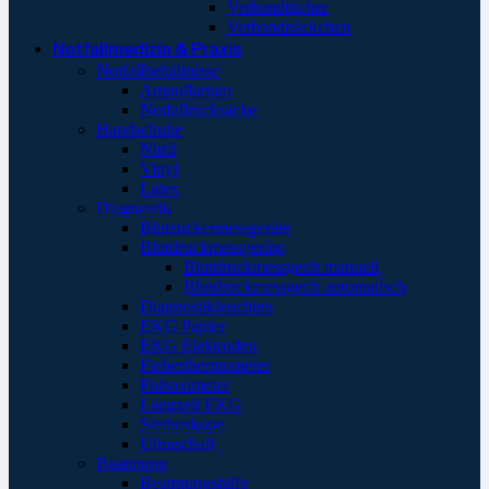
Verbandtücher
Verbandpäckchen
Notfallmedizin & Praxis
Notfallbehältnisse
Ampullarium
Notfallrucksäcke
Handschuhe
Nitril
Vinyl
Latex
Diagnostik
Blutzuckermessgeräte
Blutdruckmessgeräte
Blutdruckmessgerät manuell
Blutdruckmessgerät automatisch
Diagnostikleuchten
EKG Papier
EKG Elektroden
Fieberthermometer
Pulsoximeter
Langzeit EKG
Stethoskope
Ultraschall
Beatmung
Beatmungshilfe