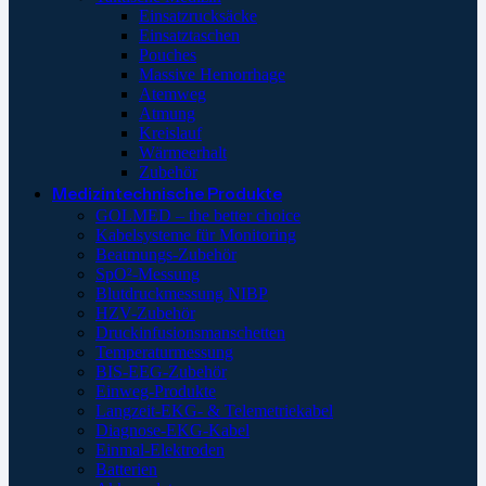
Einsatzrucksäcke
Einsatztaschen
Pouches
Massive Hemorrhage
Atemweg
Atmung
Kreislauf
Wärmeerhalt
Zubehör
Medizintechnische Produkte
GOLMED – the better choice
Kabelsysteme für Monitoring
Beatmungs-Zubehör
SpO²-Messung
Blutdruckmessung NIBP
HZV-Zubehör
Druckinfusionsmanschetten
Temperaturmessung
BIS-EEG-Zubehör
Einweg-Produkte
Langzeit-EKG- & Telemetriekabel
Diagnose-EKG-Kabel
Einmal-Elektroden
Batterien