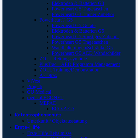
Elektroden & Batterien G3
Powerheart G5 Tragetaschen
Powerheart G3 Trainer Zubehör
Powerheart® G5
Powerheart G5 Geräte
Elektroden & Batterien G5
Powerheart G5 Sonstiges Zubehör
Powerheart G5 Tragetaschen
Wandhalterungen/Schränke G5
Powerheart G5 AED Wandschilder
ZOLL Rettungssymbole
PlusTrac – AED Programm-Management
ZOLL Training/Demonstration
AEDtrax
ViVest
Progetti
CU Medical
medical ECONET
MEPAD
ECO-AED
Katastrophenschutz
Unterkunft / Objektausstattung
Erste-Hilfe
Erste Hilfe Behältnisse