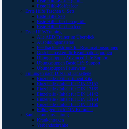
Erste Hilfe-Koffer gefüllt
Erste Hilfe-Koffer leer
Erste Hilfe Taschen u. Sets
Erste Hilfe-Sets
Erste Hilfe-Taschen gefüllt
Erste Hilfe-Taschen leer
Erste Hilfe-Training
Alle AED Trainer im Überblick
Ausbildungsmaterial
Feedbackelektronik für Reanimationspuppen
Gesichtsmasken für Reanimationspuppen
Übungspuppen Advanced Life Support
Übungspuppen Basic Life Support
Übungspuppen Feuerwehr
Füllungen nach DIN und Einzelteile
Einzelteile / Füllsortiment Kita
Einzelteile / Inhalt für DIN 13157
Einzelteile / Inhalt für DIN 13169
Einzelteile / Inhalt für DIN 14142
Einzelteile / Inhalt für DIN 13164
Einzelteile / Inhalt für DIN 13160
Füllungen nach DIN Komplett
Sanitätsraumausstattung
Krankentragen
Verbandschränke