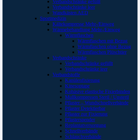
Verbandschränke gefüllt
Verbandschränke leer
Wandkästen AED
Sportmedizin
Kältekompresse Mehr-/Einweg
Wärmebehandlung Mehr-/Einweg
Wärmflaschen
Wärmflaschen mit Bezug
Wärmflaschen ohne Bezug
Wärmflaschen Plüschtier
Verbandschränke
Verbandschränke gefüllt
Verbandschränke leer
Verbandstoffe
Kanülenfixierung
Kinesoptape
Kohäsive elastische Fixierbinden
Mullkompressen Steril / Unsteril
Pflaster – Wundschnellverbände
Pflaster Detektierbar
Pflaster zur Fixierung
Pflasterspender
Replantatversorgung
Schnellverbände
Schlauchverbände