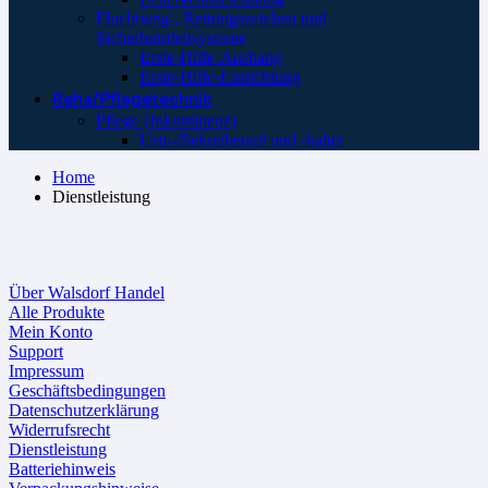
Fluchtweg-, Rettungszeichen und
Sicherheistleitsysteme
Erste-Hilfe-Aushang
Erste-Hilfe-Einrichtung
Reha/Pflegetechnik
Pflege (Inkontinenz)
Urin-/Sekretbeutel und -halter
Home
Dienstleistung
Dienstleistung
Über Walsdorf Handel
Alle Produkte
Mein Konto
Support
Impressum
Geschäftsbedingungen
Datenschutzerklärung
Widerrufsrecht
Dienstleistung
Batteriehinweis