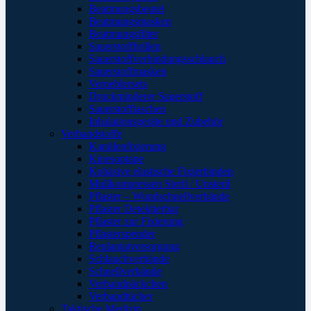
Beatmungsbeutel
Beatmungsmasken
Beatmungsfilter
Sauerstoffbrillen
Sauerstoffverbindungsschlauch
Sauerstoffmasken
Verneblersets
Druckminderer Sauerstoff
Sauerstofftaschen
Inhalationsgeräte und Zubehör
Verbandstoffe
Kanülenfixierung
Kinesoptape
Kohäsive elastische Fixierbinden
Mullkompressen Steril / Unsteril
Pflaster – Wundschnellverbände
Pflaster Detektierbar
Pflaster zur Fixierung
Pflasterspender
Replantatversorgung
Schlauchverbände
Schnellverbände
Verbandpäckchen
Verbandtücher
Taktische Medizin