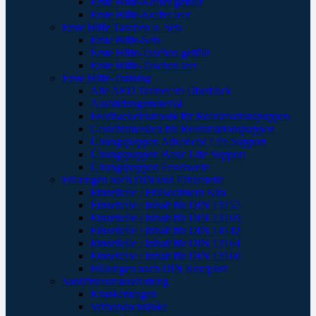
Erste Hilfe-Koffer gefüllt
Erste Hilfe-Koffer leer
Erste Hilfe Taschen u. Sets
Erste Hilfe-Sets
Erste Hilfe-Taschen gefüllt
Erste Hilfe-Taschen leer
Erste Hilfe-Training
Alle AED Trainer im Überblick
Ausbildungsmaterial
Feedbackelektronik für Reanimationspuppen
Gesichtsmasken für Reanimationspuppen
Übungspuppen Advanced Life Support
Übungspuppen Basic Life Support
Übungspuppen Feuerwehr
Füllungen nach DIN und Einzelteile
Einzelteile / Füllsortiment Kita
Einzelteile / Inhalt für DIN 13157
Einzelteile / Inhalt für DIN 13169
Einzelteile / Inhalt für DIN 14142
Einzelteile / Inhalt für DIN 13164
Einzelteile / Inhalt für DIN 13160
Füllungen nach DIN Komplett
Sanitätsraumausstattung
Krankentragen
Verbandschränke