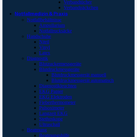
Verbandtücher
Verbandpäckchen
Notfallmedizin & Praxis
Notfallbehältnisse
Ampullarium
Notfallrucksäcke
Handschuhe
Nitril
Vinyl
Latex
Diagnostik
Blutzuckermessgeräte
Blutdruckmessgeräte
Blutdruckmessgerät manuell
Blutdruckmessgerät automatisch
Diagnostikleuchten
EKG Papier
EKG Elektroden
Fieberthermometer
Pulsoximeter
Langzeit EKG
Stethoskope
Ultraschall
Beatmung
Beatmungshilfe