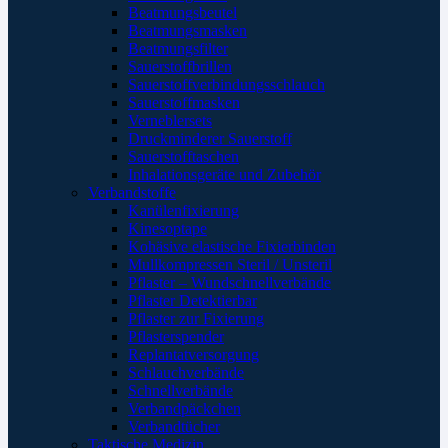
Beatmungsbeutel
Beatmungsmasken
Beatmungsfilter
Sauerstoffbrillen
Sauerstoffverbindungsschlauch
Sauerstoffmasken
Verneblersets
Druckminderer Sauerstoff
Sauerstofftaschen
Inhalationsgeräte und Zubehör
Verbandstoffe
Kanülenfixierung
Kinesoptape
Kohäsive elastische Fixierbinden
Mullkompressen Steril / Unsteril
Pflaster – Wundschnellverbände
Pflaster Detektierbar
Pflaster zur Fixierung
Pflasterspender
Replantatversorgung
Schlauchverbände
Schnellverbände
Verbandpäckchen
Verbandtücher
Taktische Medizin