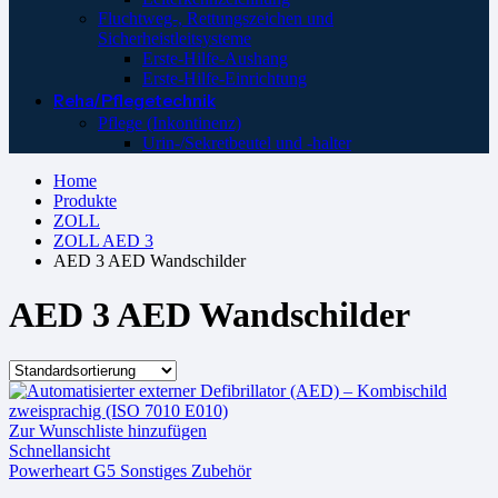
Fluchtweg-, Rettungszeichen und
Sicherheistleitsysteme
Erste-Hilfe-Aushang
Erste-Hilfe-Einrichtung
Reha/Pflegetechnik
Pflege (Inkontinenz)
Urin-/Sekretbeutel und -halter
Home
Produkte
ZOLL
ZOLL AED 3
AED 3 AED Wandschilder
AED 3 AED Wandschilder
Zur Wunschliste hinzufügen
Schnellansicht
Powerheart G5 Sonstiges Zubehör