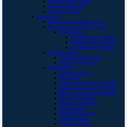
Verbandschränke gefüllt
Verbandschränke leer
Wandkästen AED
Sportmedizin
Kältekompresse Mehr-/Einweg
Wärmebehandlung Mehr-/Einweg
Wärmflaschen
Wärmflaschen mit Bezug
Wärmflaschen ohne Bezug
Wärmflaschen Plüschtier
Verbandschränke
Verbandschränke gefüllt
Verbandschränke leer
Verbandstoffe
Kanülenfixierung
Kinesoptape
Kohäsive elastische Fixierbinden
Mullkompressen Steril / Unsteril
Pflaster – Wundschnellverbände
Pflaster Detektierbar
Pflaster zur Fixierung
Pflasterspender
Replantatversorgung
Schnellverbände
Schlauchverbände