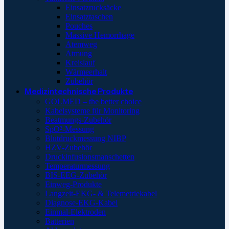
Einsatzrucksäcke
Einsatztaschen
Pouches
Massive Hemorrhage
Atemweg
Atmung
Kreislauf
Wärmeerhalt
Zubehör
Medizintechnische Produkte
GOLMED – the better choice
Kabelsysteme für Monitoring
Beatmungs-Zubehör
SpO²-Messung
Blutdruckmessung NIBP
HZV-Zubehör
Druckinfusionsmanschetten
Temperaturmessung
BIS-EEG-Zubehör
Einweg-Produkte
Langzeit-EKG- & Telemetriekabel
Diagnose-EKG-Kabel
Einmal-Elektroden
Batterien