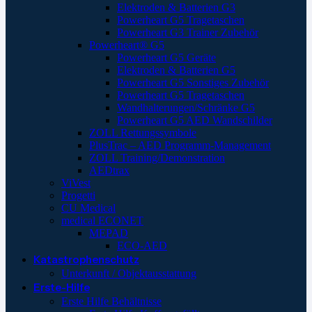
Elektroden & Batterien G3
Powerheart G5 Tragetaschen
Powerheart G3 Trainer Zubehör
Powerheart® G5
Powerheart G5 Geräte
Elektroden & Batterien G5
Powerheart G5 Sonstiges Zubehör
Powerheart G5 Tragetaschen
Wandhalterungen/Schränke G5
Powerheart G5 AED Wandschilder
ZOLL Rettungssymbole
PlusTrac – AED Programm-Management
ZOLL Training/Demonstration
AEDtrax
ViVest
Progetti
CU Medical
medical ECONET
MEPAD
ECO-AED
Katastrophenschutz
Unterkunft / Objektausstattung
Erste-Hilfe
Erste Hilfe Behältnisse