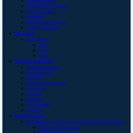
Akkumulatoren
Medizinische Lampen
Laryngoskope
Otoskope
Medizinische Papiere
Geräte / Sonstiges
Zahnarzt
Handschuhe
Nitril
Latex
Vinyl
Taktische Medizin
Einsatzrucksäcke
Einsatztaschen
Pouches
Massive Hemorrhage
Atemweg
Atmung
Kreislauf
Wärmeerhalt
Zubehör
Arbeitsschutz
Prüfplaketten, Etiketten und Qualitätskennzeichnung
Elektrokennzeichnung
Leiterkennzeichnung