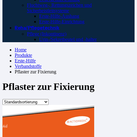
Fluchtweg-, Rettungszeichen und
Sicherheistleitsysteme
Erste-Hilfe-Aushang
Erste-Hilfe-Einrichtung
Reha/Pflegetechnik
Pflege (Inkontinenz)
Urin-/Sekretbeutel und -halter
Home
Produkte
Erste-Hilfe
Verbandstoffe
Pflaster zur Fixierung
Pflaster zur Fixierung