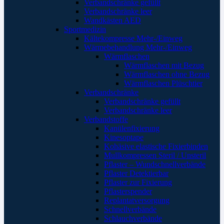
Verbandschränke gefüllt
Verbandschränke leer
Wandkästen AED
Sportmedizin
Kältekompresse Mehr-/Einweg
Wärmebehandlung Mehr-/Einweg
Wärmflaschen
Wärmflaschen mit Bezug
Wärmflaschen ohne Bezug
Wärmflaschen Plüschtier
Verbandschränke
Verbandschränke gefüllt
Verbandschränke leer
Verbandstoffe
Kanülenfixierung
Kinesoptape
Kohäsive elastische Fixierbinden
Mullkompressen Steril / Unsteril
Pflaster – Wundschnellverbände
Pflaster Detektierbar
Pflaster zur Fixierung
Pflasterspender
Replantatversorgung
Schnellverbände
Schlauchverbände