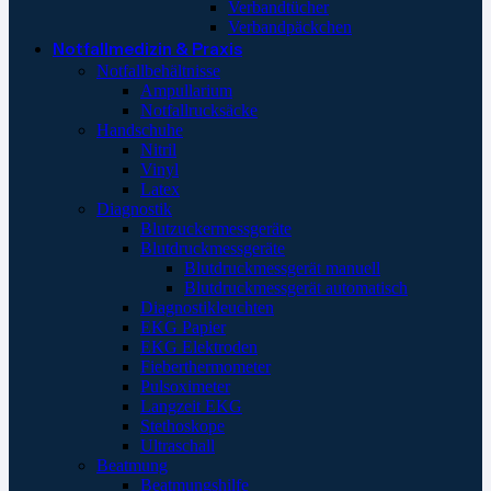
Verbandtücher
Verbandpäckchen
Notfallmedizin & Praxis
Notfallbehältnisse
Ampullarium
Notfallrucksäcke
Handschuhe
Nitril
Vinyl
Latex
Diagnostik
Blutzuckermessgeräte
Blutdruckmessgeräte
Blutdruckmessgerät manuell
Blutdruckmessgerät automatisch
Diagnostikleuchten
EKG Papier
EKG Elektroden
Fieberthermometer
Pulsoximeter
Langzeit EKG
Stethoskope
Ultraschall
Beatmung
Beatmungshilfe