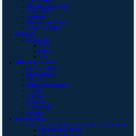
Akkumulatoren
Medizinische Lampen
Laryngoskope
Otoskope
Medizinische Papiere
Geräte / Sonstiges
Zahnarzt
Handschuhe
Nitril
Latex
Vinyl
Taktische Medizin
Einsatzrucksäcke
Einsatztaschen
Pouches
Massive Hemorrhage
Atemweg
Atmung
Kreislauf
Wärmeerhalt
Zubehör
Arbeitsschutz
Prüfplaketten, Etiketten und Qualitätskennzeichnung
Elektrokennzeichnung
Leiterkennzeichnung