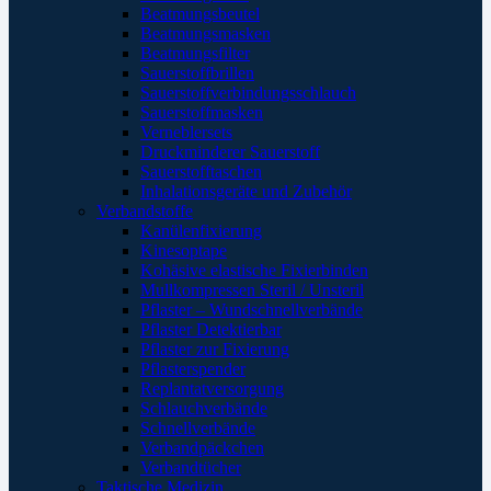
Beatmungsbeutel
Beatmungsmasken
Beatmungsfilter
Sauerstoffbrillen
Sauerstoffverbindungsschlauch
Sauerstoffmasken
Verneblersets
Druckminderer Sauerstoff
Sauerstofftaschen
Inhalationsgeräte und Zubehör
Verbandstoffe
Kanülenfixierung
Kinesoptape
Kohäsive elastische Fixierbinden
Mullkompressen Steril / Unsteril
Pflaster – Wundschnellverbände
Pflaster Detektierbar
Pflaster zur Fixierung
Pflasterspender
Replantatversorgung
Schlauchverbände
Schnellverbände
Verbandpäckchen
Verbandtücher
Taktische Medizin