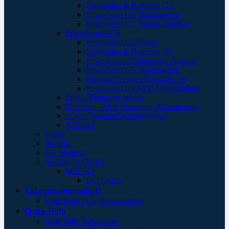
Elektroden & Batterien G3
Powerheart G5 Tragetaschen
Powerheart G3 Trainer Zubehör
Powerheart® G5
Powerheart G5 Geräte
Elektroden & Batterien G5
Powerheart G5 Sonstiges Zubehör
Powerheart G5 Tragetaschen
Wandhalterungen/Schränke G5
Powerheart G5 AED Wandschilder
ZOLL Rettungssymbole
PlusTrac – AED Programm-Management
ZOLL Training/Demonstration
AEDtrax
ViVest
Progetti
CU Medical
medical ECONET
MEPAD
ECO-AED
Katastrophenschutz
Unterkunft / Objektausstattung
Erste-Hilfe
Erste Hilfe Behältnisse