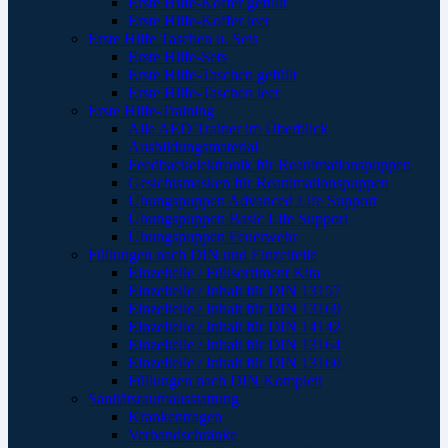
Erste Hilfe-Koffer gefüllt
Erste Hilfe-Koffer leer
Erste Hilfe Taschen u. Sets
Erste Hilfe-Sets
Erste Hilfe-Taschen gefüllt
Erste Hilfe-Taschen leer
Erste Hilfe-Training
Alle AED Trainer im Überblick
Ausbildungsmaterial
Feedbackelektronik für Reanimationspuppen
Gesichtsmasken für Reanimationspuppen
Übungspuppen Advanced Life Support
Übungspuppen Basic Life Support
Übungspuppen Feuerwehr
Füllungen nach DIN und Einzelteile
Einzelteile / Füllsortiment Kita
Einzelteile / Inhalt für DIN 13157
Einzelteile / Inhalt für DIN 13169
Einzelteile / Inhalt für DIN 14142
Einzelteile / Inhalt für DIN 13164
Einzelteile / Inhalt für DIN 13160
Füllungen nach DIN Komplett
Sanitätsraumausstattung
Krankentragen
Verbandschränke