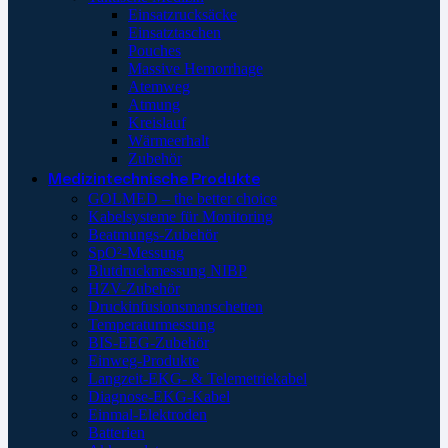
Einsatzrucksäcke
Einsatztaschen
Pouches
Massive Hemorrhage
Atemweg
Atmung
Kreislauf
Wärmeerhalt
Zubehör
Medizintechnische Produkte
GOLMED – the better choice
Kabelsysteme für Monitoring
Beatmungs-Zubehör
SpO²-Messung
Blutdruckmessung NIBP
HZV-Zubehör
Druckinfusionsmanschetten
Temperaturmessung
BIS-EEG-Zubehör
Einweg-Produkte
Langzeit-EKG- & Telemetriekabel
Diagnose-EKG-Kabel
Einmal-Elektroden
Batterien