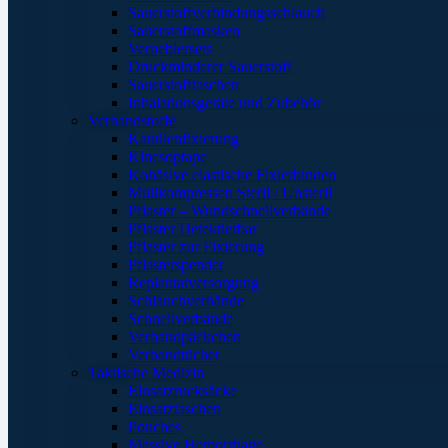
Sauerstoffverbindungsschlauch
Sauerstoffmasken
Verneblersets
Druckminderer Sauerstoff
Sauerstofftaschen
Inhalationsgeräte und Zubehör
Verbandstoffe
Kanülenfixierung
Kinesoptape
Kohäsive elastische Fixierbinden
Mullkompressen Steril / Unsteril
Pflaster – Wundschnellverbände
Pflaster Detektierbar
Pflaster zur Fixierung
Pflasterspender
Replantatversorgung
Schlauchverbände
Schnellverbände
Verbandpäckchen
Verbandtücher
Taktische Medizin
Einsatzrucksäcke
Einsatztaschen
Pouches
Massive Hemorrhage