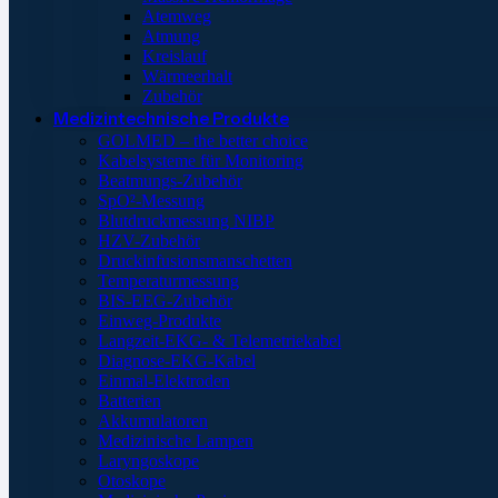
Atemweg
Atmung
Kreislauf
Wärmeerhalt
Zubehör
Medizintechnische Produkte
GOLMED – the better choice
Kabelsysteme für Monitoring
Beatmungs-Zubehör
SpO²-Messung
Blutdruckmessung NIBP
HZV-Zubehör
Druckinfusionsmanschetten
Temperaturmessung
BIS-EEG-Zubehör
Einweg-Produkte
Langzeit-EKG- & Telemetriekabel
Diagnose-EKG-Kabel
Einmal-Elektroden
Batterien
Akkumulatoren
Medizinische Lampen
Laryngoskope
Otoskope