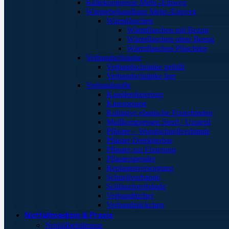
Kältekompresse Mehr-/Einweg
Wärmebehandlung Mehr-/Einweg
Wärmflaschen
Wärmflaschen mit Bezug
Wärmflaschen ohne Bezug
Wärmflaschen Plüschtier
Verbandschränke
Verbandschränke gefüllt
Verbandschränke leer
Verbandstoffe
Kanülenfixierung
Kinesoptape
Kohäsive elastische Fixierbinden
Mullkompressen Steril / Unsteril
Pflaster – Wundschnellverbände
Pflaster Detektierbar
Pflaster zur Fixierung
Pflasterspender
Replantatversorgung
Schnellverbände
Schlauchverbände
Verbandtücher
Verbandpäckchen
Notfallmedizin & Praxis
Notfallbehältnisse