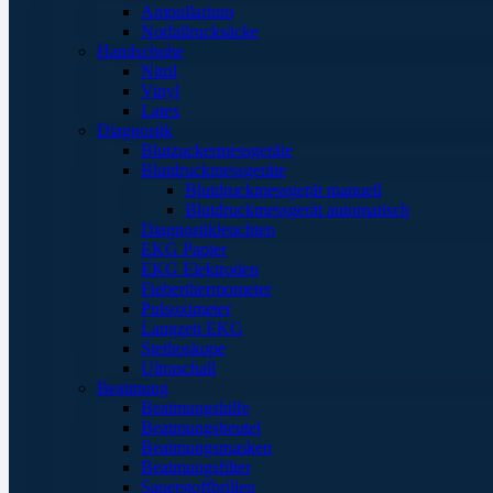
Ampullarium
Notfallrucksäcke
Handschuhe
Nitril
Vinyl
Latex
Diagnostik
Blutzuckermessgeräte
Blutdruckmessgeräte
Blutdruckmessgerät manuell
Blutdruckmessgerät automatisch
Diagnostikleuchten
EKG Papier
EKG Elektroden
Fieberthermometer
Pulsoximeter
Langzeit EKG
Stethoskope
Ultraschall
Beatmung
Beatmungshilfe
Beatmungsbeutel
Beatmungsmasken
Beatmungsfilter
Sauerstoffbrillen