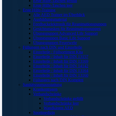
Erste Hilfe-Taschen gefüllt
Erste Hilfe-Taschen leer
Erste Hilfe-Training
Alle AED Trainer im Überblick
Ausbildungsmaterial
Feedbackelektronik für Reanimationspuppen
Gesichtsmasken für Reanimationspuppen
Übungspuppen Advanced Life Support
Übungspuppen Basic Life Support
Übungspuppen Feuerwehr
Füllungen nach DIN und Einzelteile
Einzelteile / Füllsortiment Kita
Einzelteile / Inhalt für DIN 13157
Einzelteile / Inhalt für DIN 13169
Einzelteile / Inhalt für DIN 14142
Einzelteile / Inhalt für DIN 13164
Einzelteile / Inhalt für DIN 13160
Füllungen nach DIN Komplett
Sanitätsraumausstattung
Krankentragen
Verbandschränke
Verbandschränke gefüllt
Verbandschränke leer
Wandkästen AED
Sportmedizin