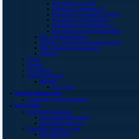
Powerheart G5 Geräte
Elektroden & Batterien G5
Powerheart G5 Sonstiges Zubehör
Powerheart G5 Tragetaschen
Wandhalterungen/Schränke G5
Powerheart G5 AED Wandschilder
ZOLL Rettungssymbole
PlusTrac – AED Programm-Management
ZOLL Training/Demonstration
AEDtrax
ViVest
Progetti
CU Medical
medical ECONET
MEPAD
ECO-AED
Katastrophenschutz
Unterkunft / Objektausstattung
Erste-Hilfe
Erste Hilfe Behältnisse
Erste Hilfe-Koffer gefüllt
Erste Hilfe-Koffer leer
Erste Hilfe Taschen u. Sets
Erste Hilfe-Sets