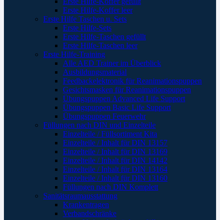
Erste Hilfe-Koffer gefüllt
Erste Hilfe-Koffer leer
Erste Hilfe Taschen u. Sets
Erste Hilfe-Sets
Erste Hilfe-Taschen gefüllt
Erste Hilfe-Taschen leer
Erste Hilfe-Training
Alle AED Trainer im Überblick
Ausbildungsmaterial
Feedbackelektronik für Reanimationspuppen
Gesichtsmasken für Reanimationspuppen
Übungspuppen Advanced Life Support
Übungspuppen Basic Life Support
Übungspuppen Feuerwehr
Füllungen nach DIN und Einzelteile
Einzelteile / Füllsortiment Kita
Einzelteile / Inhalt für DIN 13157
Einzelteile / Inhalt für DIN 13169
Einzelteile / Inhalt für DIN 14142
Einzelteile / Inhalt für DIN 13164
Einzelteile / Inhalt für DIN 13160
Füllungen nach DIN Komplett
Sanitätsraumausstattung
Krankentragen
Verbandschränke