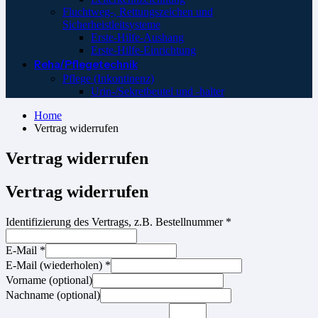
Fluchtweg-, Rettungszeichen und
Sicherheistleitsysteme
Erste-Hilfe-Aushang
Erste-Hilfe-Einrichtung
Reha/Pflegetechnik
Pflege (Inkontinenz)
Urin-/Sekretbeutel und -halter
Home
Vertrag widerrufen
Vertrag widerrufen
Vertrag widerrufen
Identifizierung des Vertrags, z.B. Bestellnummer
*
E-Mail
*
E-Mail (wiederholen)
*
Vorname
(optional)
Nachname
(optional)