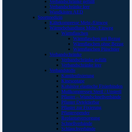
Verbandschränke gefüllt
Verbandschränke leer
Wandkästen AED
Sportmedizin
Kältekompresse Mehr-/Einweg
Wärmebehandlung Mehr-/Einweg
Wärmflaschen
Wärmflaschen mit Bezug
Wärmflaschen ohne Bezug
Wärmflaschen Plüschtier
Verbandschränke
Verbandschränke gefüllt
Verbandschränke leer
Verbandstoffe
Kanülenfixierung
Kinesoptape
Kohäsive elastische Fixierbinden
Mullkompressen Steril / Unsteril
Pflaster – Wundschnellverbände
Pflaster Detektierbar
Pflaster zur Fixierung
Pflasterspender
Replantatversorgung
Schnellverbände
Schlauchverbände