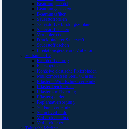
Beatmungsbeutel
Beatmungsmasken
Beatmungsfilter
Sauerstoffbrillen
Sauerstoffverbindungsschlauch
Sauerstoffmasken
Verneblersets
Druckminderer Sauerstoff
Sauerstofftaschen
Inhalationsgeräte und Zubehör
Verbandstoffe
Kanülenfixierung
Kinesoptape
Kohäsive elastische Fixierbinden
Mullkompressen Steril / Unsteril
Pflaster – Wundschnellverbände
Pflaster Detektierbar
Pflaster zur Fixierung
Pflasterspender
Replantatversorgung
Schlauchverbände
Schnellverbände
Verbandpäckchen
Verbandtücher
Taktische Medizin