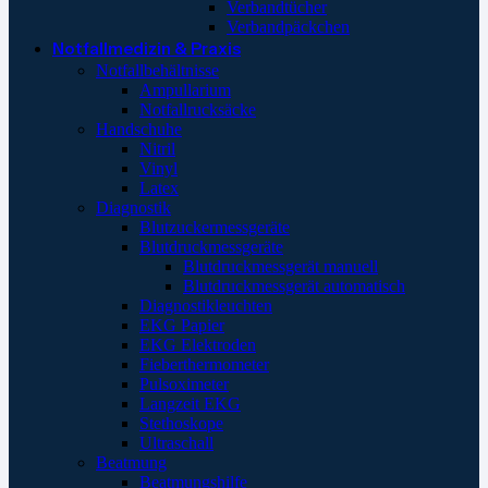
Verbandtücher
Verbandpäckchen
Notfallmedizin & Praxis
Notfallbehältnisse
Ampullarium
Notfallrucksäcke
Handschuhe
Nitril
Vinyl
Latex
Diagnostik
Blutzuckermessgeräte
Blutdruckmessgeräte
Blutdruckmessgerät manuell
Blutdruckmessgerät automatisch
Diagnostikleuchten
EKG Papier
EKG Elektroden
Fieberthermometer
Pulsoximeter
Langzeit EKG
Stethoskope
Ultraschall
Beatmung
Beatmungshilfe