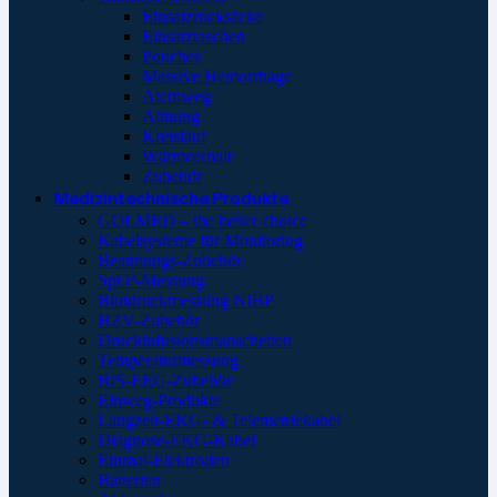
Einsatzrucksäcke
Einsatztaschen
Pouches
Massive Hemorrhage
Atemweg
Atmung
Kreislauf
Wärmeerhalt
Zubehör
Medizintechnische Produkte
GOLMED – the better choice
Kabelsysteme für Monitoring
Beatmungs-Zubehör
SpO²-Messung
Blutdruckmessung NIBP
HZV-Zubehör
Druckinfusionsmanschetten
Temperaturmessung
BIS-EEG-Zubehör
Einweg-Produkte
Langzeit-EKG- & Telemetriekabel
Diagnose-EKG-Kabel
Einmal-Elektroden
Batterien