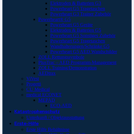
Elektroden & Batterien G3
Powerheart G5 Tragetaschen
Powerheart G3 Trainer Zubehör
Powerheart® G5
Powerheart G5 Geräte
Elektroden & Batterien G5
Powerheart G5 Sonstiges Zubehör
Powerheart G5 Tragetaschen
Wandhalterungen/Schränke G5
Powerheart G5 AED Wandschilder
ZOLL Rettungssymbole
PlusTrac – AED Programm-Management
ZOLL Training/Demonstration
AEDtrax
ViVest
Progetti
CU Medical
medical ECONET
MEPAD
ECO-AED
Katastrophenschutz
Unterkunft / Objektausstattung
Erste-Hilfe
Erste Hilfe Behältnisse