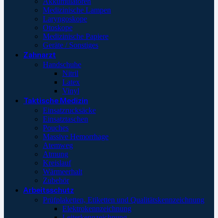
Akkumulatoren
Medizinische Lampen
Laryngoskope
Otoskope
Medizinische Papiere
Geräte / Sonstiges
Zahnarzt
Handschuhe
Nitril
Latex
Vinyl
Taktische Medizin
Einsatzrucksäcke
Einsatztaschen
Pouches
Massive Hemorrhage
Atemweg
Atmung
Kreislauf
Wärmeerhalt
Zubehör
Arbeitsschutz
Prüfplaketten, Etiketten und Qualitätskennzeichnung
Elektrokennzeichnung
Leiterkennzeichnung