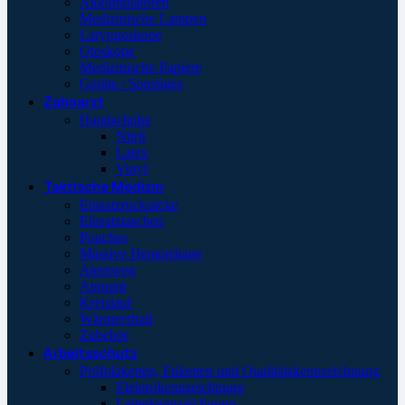
Akkumulatoren
Medizinische Lampen
Laryngoskope
Otoskope
Medizinische Papiere
Geräte / Sonstiges
Zahnarzt
Handschuhe
Nitril
Latex
Vinyl
Taktische Medizin
Einsatzrucksäcke
Einsatztaschen
Pouches
Massive Hemorrhage
Atemweg
Atmung
Kreislauf
Wärmeerhalt
Zubehör
Arbeitsschutz
Prüfplaketten, Etiketten und Qualitätskennzeichnung
Elektrokennzeichnung
Leiterkennzeichnung