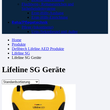
Fluchtweg-, Rettungszeichen und
Sicherheistleitsysteme
Erste-Hilfe-Aushang
Erste-Hilfe-Einrichtung
Reha/Pflegetechnik
Pflege (Inkontinenz)
Urin-/Sekretbeutel und -halter
Home
Produkte
Defibtech Lifeline AED Produkte
Lifeline SG
Lifeline SG Geräte
Lifeline SG Geräte