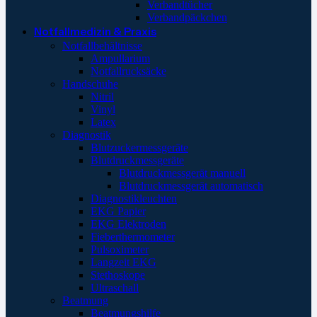
Verbandtücher
Verbandpäckchen
Notfallmedizin & Praxis
Notfallbehältnisse
Ampullarium
Notfallrucksäcke
Handschuhe
Nitril
Vinyl
Latex
Diagnostik
Blutzuckermessgeräte
Blutdruckmessgeräte
Blutdruckmessgerät manuell
Blutdruckmessgerät automatisch
Diagnostikleuchten
EKG Papier
EKG Elektroden
Fieberthermometer
Pulsoximeter
Langzeit EKG
Stethoskope
Ultraschall
Beatmung
Beatmungshilfe