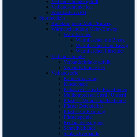
Verbandschränke gefüllt
Verbandschränke leer
Wandkästen AED
Sportmedizin
Kältekompresse Mehr-/Einweg
Wärmebehandlung Mehr-/Einweg
Wärmflaschen
Wärmflaschen mit Bezug
Wärmflaschen ohne Bezug
Wärmflaschen Plüschtier
Verbandschränke
Verbandschränke gefüllt
Verbandschränke leer
Verbandstoffe
Kanülenfixierung
Kinesoptape
Kohäsive elastische Fixierbinden
Mullkompressen Steril / Unsteril
Pflaster – Wundschnellverbände
Pflaster Detektierbar
Pflaster zur Fixierung
Pflasterspender
Replantatversorgung
Schnellverbände
Schlauchverbände