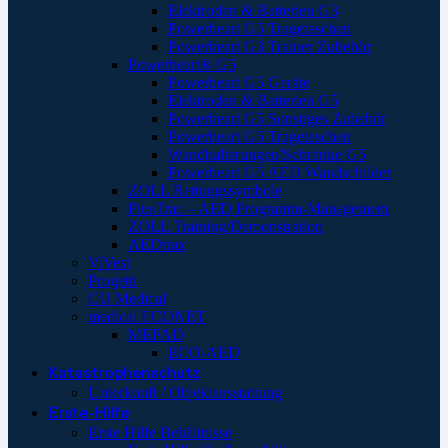
Elektroden & Batterien G3
Powerheart G5 Tragetaschen
Powerheart G3 Trainer Zubehör
Powerheart® G5
Powerheart G5 Geräte
Elektroden & Batterien G5
Powerheart G5 Sonstiges Zubehör
Powerheart G5 Tragetaschen
Wandhalterungen/Schränke G5
Powerheart G5 AED Wandschilder
ZOLL Rettungssymbole
PlusTrac – AED Programm-Management
ZOLL Training/Demonstration
AEDtrax
ViVest
Progetti
CU Medical
medical ECONET
MEPAD
ECO-AED
Katastrophenschutz
Unterkunft / Objektausstattung
Erste-Hilfe
Erste Hilfe Behältnisse