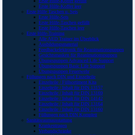
Erste Hilfe-Koffer gefüllt
Erste Hilfe-Koffer leer
Erste Hilfe Taschen u. Sets
Erste Hilfe-Sets
Erste Hilfe-Taschen gefüllt
Erste Hilfe-Taschen leer
Erste Hilfe-Training
Alle AED Trainer im Überblick
Ausbildungsmaterial
Feedbackelektronik für Reanimationspuppen
Gesichtsmasken für Reanimationspuppen
Übungspuppen Advanced Life Support
Übungspuppen Basic Life Support
Übungspuppen Feuerwehr
Füllungen nach DIN und Einzelteile
Einzelteile / Füllsortiment Kita
Einzelteile / Inhalt für DIN 13157
Einzelteile / Inhalt für DIN 13169
Einzelteile / Inhalt für DIN 14142
Einzelteile / Inhalt für DIN 13164
Einzelteile / Inhalt für DIN 13160
Füllungen nach DIN Komplett
Sanitätsraumausstattung
Krankentragen
Verbandschränke