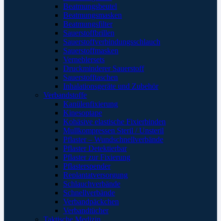
Beatmungsbeutel
Beatmungsmasken
Beatmungsfilter
Sauerstoffbrillen
Sauerstoffverbindungsschlauch
Sauerstoffmasken
Verneblersets
Druckminderer Sauerstoff
Sauerstofftaschen
Inhalationsgeräte und Zubehör
Verbandstoffe
Kanülenfixierung
Kinesoptape
Kohäsive elastische Fixierbinden
Mullkompressen Steril / Unsteril
Pflaster – Wundschnellverbände
Pflaster Detektierbar
Pflaster zur Fixierung
Pflasterspender
Replantatversorgung
Schlauchverbände
Schnellverbände
Verbandpäckchen
Verbandtücher
Taktische Medizin