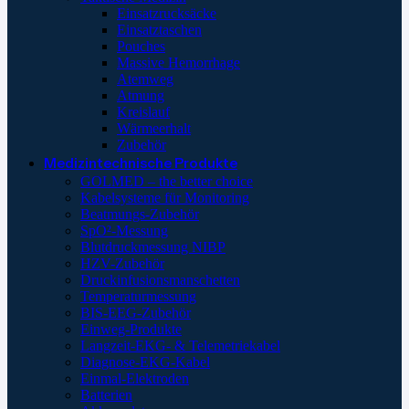
Einsatzrucksäcke
Einsatztaschen
Pouches
Massive Hemorrhage
Atemweg
Atmung
Kreislauf
Wärmeerhalt
Zubehör
Medizintechnische Produkte
GOLMED – the better choice
Kabelsysteme für Monitoring
Beatmungs-Zubehör
SpO²-Messung
Blutdruckmessung NIBP
HZV-Zubehör
Druckinfusionsmanschetten
Temperaturmessung
BIS-EEG-Zubehör
Einweg-Produkte
Langzeit-EKG- & Telemetriekabel
Diagnose-EKG-Kabel
Einmal-Elektroden
Batterien