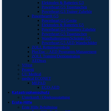
Elektroden & Batterien G3
Powerheart G5 Tragetaschen
Powerheart G3 Trainer Zubehör
Powerheart® G5
Powerheart G5 Geräte
Elektroden & Batterien G5
Powerheart G5 Sonstiges Zubehör
Powerheart G5 Tragetaschen
Wandhalterungen/Schränke G5
Powerheart G5 AED Wandschilder
ZOLL Rettungssymbole
PlusTrac – AED Programm-Management
ZOLL Training/Demonstration
AEDtrax
ViVest
Progetti
CU Medical
medical ECONET
MEPAD
ECO-AED
Katastrophenschutz
Unterkunft / Objektausstattung
Erste-Hilfe
Erste Hilfe Behältnisse