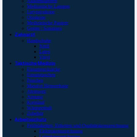
Akkumulatoren
Medizinische Lampen
Laryngoskope
Otoskope
Medizinische Papiere
Geräte / Sonstiges
Zahnarzt
Handschuhe
Nitril
Latex
Vinyl
Taktische Medizin
Einsatzrucksäcke
Einsatztaschen
Pouches
Massive Hemorrhage
Atemweg
Atmung
Kreislauf
Wärmeerhalt
Zubehör
Arbeitsschutz
Prüfplaketten, Etiketten und Qualitätskennzeichnung
Elektrokennzeichnung
Leiterkennzeichnung