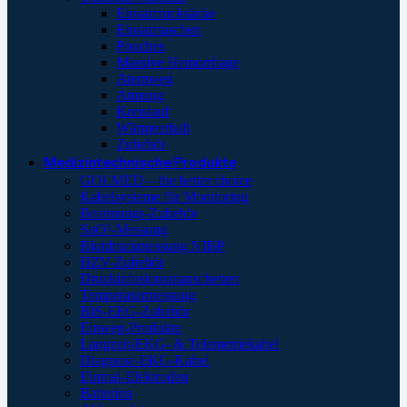
Einsatzrucksäcke
Einsatztaschen
Pouches
Massive Hemorrhage
Atemweg
Atmung
Kreislauf
Wärmeerhalt
Zubehör
Medizintechnische Produkte
GOLMED – the better choice
Kabelsysteme für Monitoring
Beatmungs-Zubehör
SpO²-Messung
Blutdruckmessung NIBP
HZV-Zubehör
Druckinfusionsmanschetten
Temperaturmessung
BIS-EEG-Zubehör
Einweg-Produkte
Langzeit-EKG- & Telemetriekabel
Diagnose-EKG-Kabel
Einmal-Elektroden
Batterien