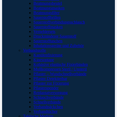
Beatmungsbeutel
Beatmungsmasken
Beatmungsfilter
Sauerstoffbrillen
Sauerstoffverbindungsschlauch
Sauerstoffmasken
Verneblersets
Druckminderer Sauerstoff
Sauerstofftaschen
Inhalationsgeräte und Zubehör
Verbandstoffe
Kanülenfixierung
Kinesoptape
Kohäsive elastische Fixierbinden
Mullkompressen Steril / Unsteril
Pflaster – Wundschnellverbände
Pflaster Detektierbar
Pflaster zur Fixierung
Pflasterspender
Replantatversorgung
Schlauchverbände
Schnellverbände
Verbandpäckchen
Verbandtücher
Taktische Medizin