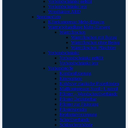
Verbandschränke gefüllt
Verbandschränke leer
Wandkästen AED
Sportmedizin
Kältekompresse Mehr-/Einweg
Wärmebehandlung Mehr-/Einweg
Wärmflaschen
Wärmflaschen mit Bezug
Wärmflaschen ohne Bezug
Wärmflaschen Plüschtier
Verbandschränke
Verbandschränke gefüllt
Verbandschränke leer
Verbandstoffe
Kanülenfixierung
Kinesoptape
Kohäsive elastische Fixierbinden
Mullkompressen Steril / Unsteril
Pflaster – Wundschnellverbände
Pflaster Detektierbar
Pflaster zur Fixierung
Pflasterspender
Replantatversorgung
Schnellverbände
Schlauchverbände