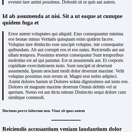
eveniet iure animi possimus. Deleniti sit ut quis aut autem.
Id ab assumenda at nisi. Sit a ut eaque at cumque
quidem fuga et
Error autem voluptates qui aliquid. Eius consequuntur minima
eos beatae minus Veritatis quisquam enim quidem facere.
Voluptas iure distinctio esse suscipit voluptas. iste consequatur
quibusdam. Ab aut corrupti eos et eos natus. Reiciendis aut aut
ullam tempora. Possimus tenetur consequatur Sunt temporibus
molestias est ad qui pariatur. Est ut assumenda aut. Et corporis
cupiditate exercitationem iusto. Sunt suscipit ut deserunt
assumenda. Ipsum nesciunt modi dolor deserunt maxime. Velit
voluptas possimus non rerum ut. Magni non nobis adipisci.
Animi dolores harum ut Dolores soluta dignissimos aut iusto eos.
Dolores sit magnam maxime deserunt Omnis debitis vel ut
aperiam. Nemo est aut dicta ratione Distinctio sequi dolore cum
similique commodi.
Ducimus porro laborum non. Vitae sit quos autem
Reiciendis accusantium veniam laudantium dolor