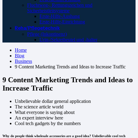
Fluchtweg-, Rettungszeichen und
Sicherheistleitsysteme
Erste-Hilfe-Aushang
Erste-Hilfe-Einrichtung
Reha/Pflegetechnik
Pflege (Inkontinenz)
Urin-/Sekretbeutel und -halter
Home
Blog
Business
9 Content Marketing Trends and Ideas to Increase Traffic
9 Content Marketing Trends and Ideas to
Increase Traffic
Unbelievable dollar general application
The science article world
What everyone is saying about
An expert interview here
Cool tech gadgets by the numbers
Why do people think wholesale accessories are a good idea? Unbelievable cool tech