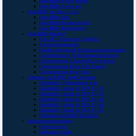
Erste Hilfe-Koffer gefüllt
Erste Hilfe-Koffer leer
Erste Hilfe Taschen u. Sets
Erste Hilfe-Sets
Erste Hilfe-Taschen gefüllt
Erste Hilfe-Taschen leer
Erste Hilfe-Training
Alle AED Trainer im Überblick
Ausbildungsmaterial
Feedbackelektronik für Reanimationspuppen
Gesichtsmasken für Reanimationspuppen
Übungspuppen Advanced Life Support
Übungspuppen Basic Life Support
Übungspuppen Feuerwehr
Füllungen nach DIN und Einzelteile
Einzelteile / Füllsortiment Kita
Einzelteile / Inhalt für DIN 13157
Einzelteile / Inhalt für DIN 13169
Einzelteile / Inhalt für DIN 14142
Einzelteile / Inhalt für DIN 13164
Einzelteile / Inhalt für DIN 13160
Füllungen nach DIN Komplett
Sanitätsraumausstattung
Krankentragen
Verbandschränke