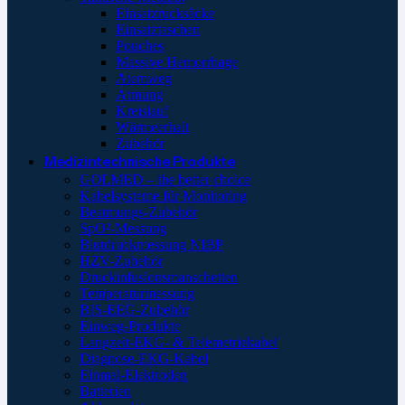
Einsatzrucksäcke
Einsatztaschen
Pouches
Massive Hemorrhage
Atemweg
Atmung
Kreislauf
Wärmeerhalt
Zubehör
Medizintechnische Produkte
GOLMED – the better choice
Kabelsysteme für Monitoring
Beatmungs-Zubehör
SpO²-Messung
Blutdruckmessung NIBP
HZV-Zubehör
Druckinfusionsmanschetten
Temperaturmessung
BIS-EEG-Zubehör
Einweg-Produkte
Langzeit-EKG- & Telemetriekabel
Diagnose-EKG-Kabel
Einmal-Elektroden
Batterien