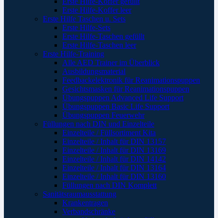
Erste Hilfe-Koffer gefüllt
Erste Hilfe-Koffer leer
Erste Hilfe Taschen u. Sets
Erste Hilfe-Sets
Erste Hilfe-Taschen gefüllt
Erste Hilfe-Taschen leer
Erste Hilfe-Training
Alle AED Trainer im Überblick
Ausbildungsmaterial
Feedbackelektronik für Reanimationspuppen
Gesichtsmasken für Reanimationspuppen
Übungspuppen Advanced Life Support
Übungspuppen Basic Life Support
Übungspuppen Feuerwehr
Füllungen nach DIN und Einzelteile
Einzelteile / Füllsortiment Kita
Einzelteile / Inhalt für DIN 13157
Einzelteile / Inhalt für DIN 13169
Einzelteile / Inhalt für DIN 14142
Einzelteile / Inhalt für DIN 13164
Einzelteile / Inhalt für DIN 13160
Füllungen nach DIN Komplett
Sanitätsraumausstattung
Krankentragen
Verbandschränke