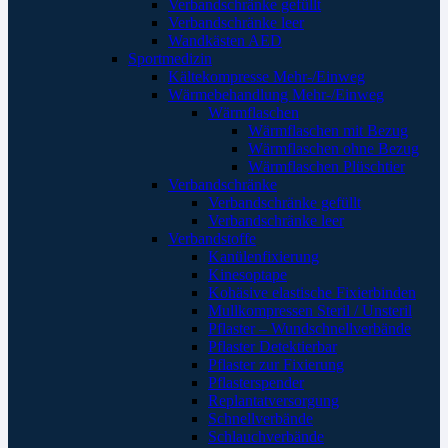
Verbandschränke gefüllt
Verbandschränke leer
Wandkästen AED
Sportmedizin
Kältekompresse Mehr-/Einweg
Wärmebehandlung Mehr-/Einweg
Wärmflaschen
Wärmflaschen mit Bezug
Wärmflaschen ohne Bezug
Wärmflaschen Plüschtier
Verbandschränke
Verbandschränke gefüllt
Verbandschränke leer
Verbandstoffe
Kanülenfixierung
Kinesoptape
Kohäsive elastische Fixierbinden
Mullkompressen Steril / Unsteril
Pflaster – Wundschnellverbände
Pflaster Detektierbar
Pflaster zur Fixierung
Pflasterspender
Replantatversorgung
Schnellverbände
Schlauchverbände