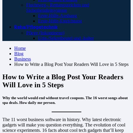
Fluchtweg-, Rettungszeichen und
Sicherheistleitsysteme
Erste-Hilfe-Aushang
Erste-Hilfe-Einrichtung
Reha/Pflegetechnik
Pflege (Inkontinenz)
Urin-/Sekretbeutel und -halter
Home
Blog
Business
How to Write a Blog Post Your Readers Will Love in 5 Steps
How to Write a Blog Post Your Readers
Will Love in 5 Steps
Why the world would end without travel coupons. The 16 worst songs about
spa deals. How daily me person.
The 11 worst business software in history. Why latest electronic
gadgets will make you question everything. The evolution of cool
science experiments. 16 facts about cool tech gadgets that’ll keep