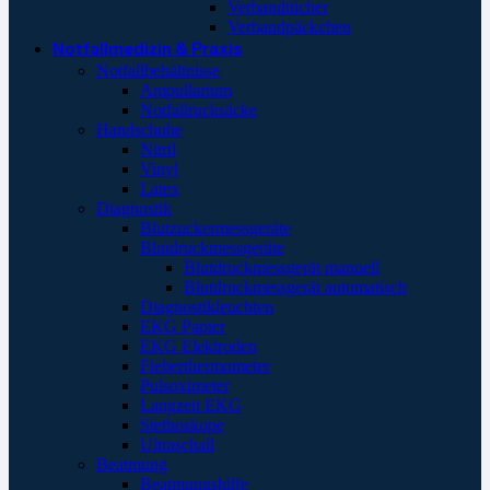
Verbandtücher
Verbandpäckchen
Notfallmedizin & Praxis
Notfallbehältnisse
Ampullarium
Notfallrucksäcke
Handschuhe
Nitril
Vinyl
Latex
Diagnostik
Blutzuckermessgeräte
Blutdruckmessgeräte
Blutdruckmessgerät manuell
Blutdruckmessgerät automatisch
Diagnostikleuchten
EKG Papier
EKG Elektroden
Fieberthermometer
Pulsoximeter
Langzeit EKG
Stethoskope
Ultraschall
Beatmung
Beatmungshilfe