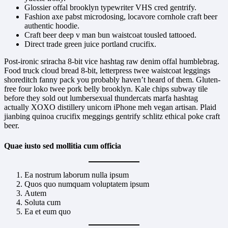
Glossier offal brooklyn typewriter VHS cred gentrify.
Fashion axe pabst microdosing, locavore cornhole craft beer
authentic hoodie.
Craft beer deep v man bun waistcoat tousled tattooed.
Direct trade green juice portland crucifix.
Post-ironic sriracha 8-bit vice hashtag raw denim offal humblebrag.
Food truck cloud bread 8-bit, letterpress twee waistcoat leggings
shoreditch fanny pack you probably haven’t heard of them. Gluten-
free four loko twee pork belly brooklyn. Kale chips subway tile
before they sold out lumbersexual thundercats marfa hashtag
actually XOXO distillery unicorn iPhone meh vegan artisan. Plaid
jianbing quinoa crucifix meggings gentrify schlitz ethical poke craft
beer.
Quae iusto sed mollitia cum officia
Ea nostrum laborum nulla ipsum
Quos quo numquam voluptatem ipsum
Autem
Soluta cum
Ea et eum quo