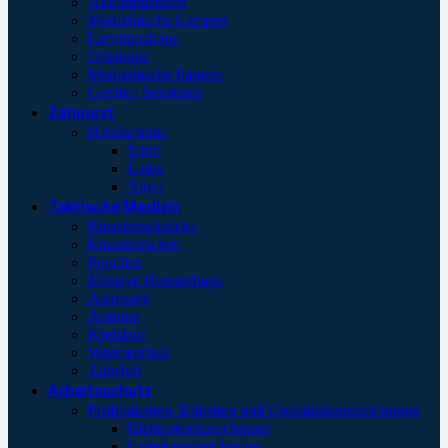
Akkumulatoren
Medizinische Lampen
Laryngoskope
Otoskope
Medizinische Papiere
Geräte / Sonstiges
Zahnarzt
Handschuhe
Nitril
Latex
Vinyl
Taktische Medizin
Einsatzrucksäcke
Einsatztaschen
Pouches
Massive Hemorrhage
Atemweg
Atmung
Kreislauf
Wärmeerhalt
Zubehör
Arbeitsschutz
Prüfplaketten, Etiketten und Qualitätskennzeichnung
Elektrokennzeichnung
Leiterkennzeichnung