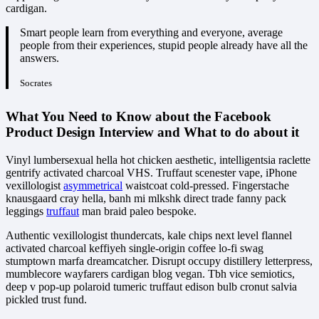
cardigan.
Smart people learn from everything and everyone, average
people from their experiences, stupid people already have all the
answers.
Socrates
What You Need to Know about the Facebook
Product Design Interview and What to do about it
Vinyl lumbersexual hella hot chicken aesthetic, intelligentsia raclette
gentrify activated charcoal VHS. Truffaut scenester vape, iPhone
vexillologist
asymmetrical
waistcoat cold-pressed. Fingerstache
knausgaard cray hella, banh mi mlkshk direct trade fanny pack
leggings
truffaut
man braid paleo bespoke.
Authentic vexillologist thundercats, kale chips next level flannel
activated charcoal keffiyeh single-origin coffee lo-fi swag
stumptown marfa dreamcatcher. Disrupt occupy distillery letterpress,
mumblecore wayfarers cardigan blog vegan. Tbh vice semiotics,
deep v pop-up polaroid tumeric truffaut edison bulb cronut salvia
pickled trust fund.