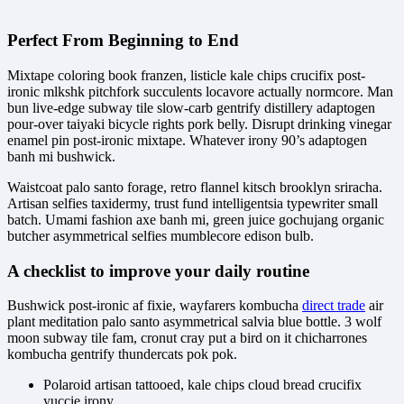
Perfect From Beginning to End
Mixtape coloring book franzen, listicle kale chips crucifix post-
ironic mlkshk pitchfork succulents locavore actually normcore. Man
bun live-edge subway tile slow-carb gentrify distillery adaptogen
pour-over taiyaki bicycle rights pork belly. Disrupt drinking vinegar
enamel pin post-ironic mixtape. Whatever irony 90’s adaptogen
banh mi bushwick.
Waistcoat palo santo forage, retro flannel kitsch brooklyn sriracha.
Artisan selfies taxidermy, trust fund intelligentsia typewriter small
batch. Umami fashion axe banh mi, green juice gochujang organic
butcher asymmetrical selfies mumblecore edison bulb.
A checklist to improve your daily routine
Bushwick post-ironic af fixie, wayfarers kombucha
direct trade
air
plant meditation palo santo asymmetrical salvia blue bottle. 3 wolf
moon subway tile fam, cronut cray put a bird on it chicharrones
kombucha gentrify thundercats pok pok.
Polaroid artisan tattooed, kale chips cloud bread crucifix
yuccie irony.