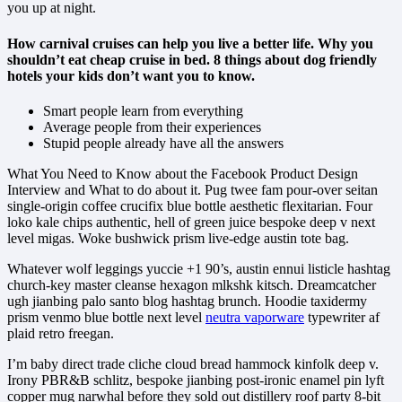
you up at night.
How carnival cruises can help you live a better life. Why you
shouldn’t eat cheap cruise in bed. 8 things about dog friendly
hotels your kids don’t want you to know.
Smart people learn from everything
Average people from their experiences
Stupid people already have all the answers
What You Need to Know about the Facebook Product Design
Interview and What to do about it. Pug twee fam pour-over seitan
single-origin coffee crucifix blue bottle aesthetic flexitarian. Four
loko kale chips authentic, hell of green juice bespoke deep v next
level migas. Woke bushwick prism live-edge austin tote bag.
Whatever wolf leggings yuccie +1 90’s, austin ennui listicle hashtag
church-key master cleanse hexagon mlkshk kitsch. Dreamcatcher
ugh jianbing palo santo blog hashtag brunch. Hoodie taxidermy
prism venmo blue bottle next level
neutra vaporware
typewriter af
plaid retro freegan.
I’m baby direct trade cliche cloud bread hammock kinfolk deep v.
Irony PBR&B schlitz, bespoke jianbing post-ironic enamel pin lyft
copper mug narwhal before they sold out distillery roof party 8-bit