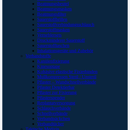
Beatmungsbeutel
Beatmungsmasken
Beatmungsfilter
Sauerstoffbrillen
Sauerstoffverbindungsschlauch
Sauerstoffmasken
Verneblersets
Druckminderer Sauerstoff
Sauerstofftaschen
Inhalationsgeräte und Zubehör
Verbandstoffe
Kanülenfixierung
Kinesoptape
Kohäsive elastische Fixierbinden
Mullkompressen Steril / Unsteril
Pflaster – Wundschnellverbände
Pflaster Detektierbar
Pflaster zur Fixierung
Pflasterspender
Replantatversorgung
Schlauchverbände
Schnellverbände
Verbandpäckchen
Verbandtücher
Taktische Medizin