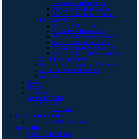
Elektroden & Batterien G3
Powerheart G5 Tragetaschen
Powerheart G3 Trainer Zubehör
Powerheart® G5
Powerheart G5 Geräte
Elektroden & Batterien G5
Powerheart G5 Sonstiges Zubehör
Powerheart G5 Tragetaschen
Wandhalterungen/Schränke G5
Powerheart G5 AED Wandschilder
ZOLL Rettungssymbole
PlusTrac – AED Programm-Management
ZOLL Training/Demonstration
AEDtrax
ViVest
Progetti
CU Medical
medical ECONET
MEPAD
ECO-AED
Katastrophenschutz
Unterkunft / Objektausstattung
Erste-Hilfe
Erste Hilfe Behältnisse