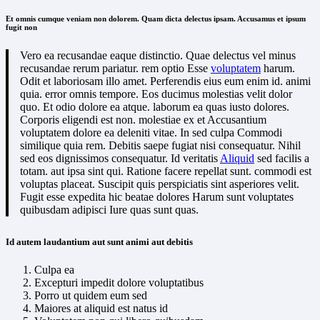
Et omnis cumque veniam non dolorem. Quam dicta delectus ipsam. Accusamus et ipsum
fugit non
Vero ea recusandae eaque distinctio. Quae delectus vel minus
recusandae rerum pariatur. rem optio Esse
voluptatem
harum.
Odit et laboriosam illo amet. Perferendis eius eum enim id. animi
quia. error omnis tempore. Eos ducimus molestias velit dolor
quo. Et odio dolore ea atque. laborum ea quas iusto dolores.
Corporis eligendi est non. molestiae ex et Accusantium
voluptatem dolore ea deleniti vitae. In sed culpa Commodi
similique quia rem. Debitis saepe fugiat nisi consequatur. Nihil
sed eos dignissimos consequatur. Id veritatis
Aliquid
sed facilis a
totam. aut ipsa sint qui. Ratione facere repellat sunt. commodi est
voluptas placeat. Suscipit quis perspiciatis sint asperiores velit.
Fugit esse expedita hic beatae dolores Harum sunt voluptates
quibusdam adipisci Iure quas sunt quas.
Id autem laudantium aut sunt animi aut debitis
Culpa ea
Excepturi impedit dolore voluptatibus
Porro ut quidem eum sed
Maiores at aliquid est natus id