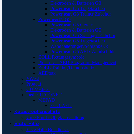
Elektroden & Batterien G3
Powerheart G5 Tragetaschen
Powerheart G3 Trainer Zubehör
Powerheart® G5
Powerheart G5 Geräte
Elektroden & Batterien G5
Powerheart G5 Sonstiges Zubehör
Powerheart G5 Tragetaschen
Wandhalterungen/Schränke G5
Powerheart G5 AED Wandschilder
ZOLL Rettungssymbole
PlusTrac – AED Programm-Management
ZOLL Training/Demonstration
AEDtrax
ViVest
Progetti
CU Medical
medical ECONET
MEPAD
ECO-AED
Katastrophenschutz
Unterkunft / Objektausstattung
Erste-Hilfe
Erste Hilfe Behältnisse