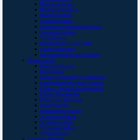
Beatmungsbeutel
Beatmungsmasken
Beatmungsfilter
Sauerstoffbrillen
Sauerstoffverbindungsschlauch
Sauerstoffmasken
Verneblersets
Druckminderer Sauerstoff
Sauerstofftaschen
Inhalationsgeräte und Zubehör
Verbandstoffe
Kanülenfixierung
Kinesoptape
Kohäsive elastische Fixierbinden
Mullkompressen Steril / Unsteril
Pflaster – Wundschnellverbände
Pflaster Detektierbar
Pflaster zur Fixierung
Pflasterspender
Replantatversorgung
Schlauchverbände
Schnellverbände
Verbandpäckchen
Verbandtücher
Taktische Medizin