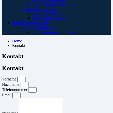
Fluchtweg-, Rettungszeichen und
Sicherheistleitsysteme
Erste-Hilfe-Aushang
Erste-Hilfe-Einrichtung
Reha/Pflegetechnik
Pflege (Inkontinenz)
Urin-/Sekretbeutel und -halter
Home
Kontakt
Kontakt
Kontakt
Vorname
Nachname
Telefonnummer
Email