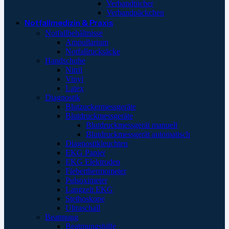
Verbandtücher
Verbandpäckchen
Notfallmedizin & Praxis
Notfallbehältnisse
Ampullarium
Notfallrucksäcke
Handschuhe
Nitril
Vinyl
Latex
Diagnostik
Blutzuckermessgeräte
Blutdruckmessgeräte
Blutdruckmessgerät manuell
Blutdruckmessgerät automatisch
Diagnostikleuchten
EKG Papier
EKG Elektroden
Fieberthermometer
Pulsoximeter
Langzeit EKG
Stethoskope
Ultraschall
Beatmung
Beatmungshilfe