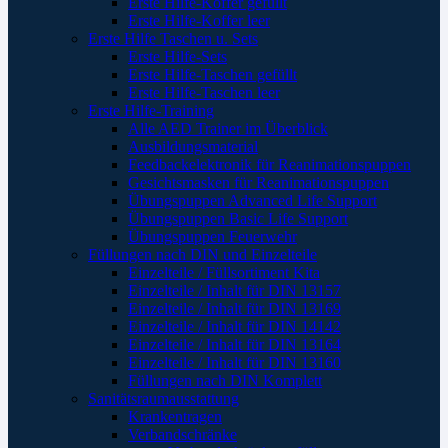
Erste Hilfe-Koffer gefüllt
Erste Hilfe-Koffer leer
Erste Hilfe Taschen u. Sets
Erste Hilfe-Sets
Erste Hilfe-Taschen gefüllt
Erste Hilfe-Taschen leer
Erste Hilfe-Training
Alle AED Trainer im Überblick
Ausbildungsmaterial
Feedbackelektronik für Reanimationspuppen
Gesichtsmasken für Reanimationspuppen
Übungspuppen Advanced Life Support
Übungspuppen Basic Life Support
Übungspuppen Feuerwehr
Füllungen nach DIN und Einzelteile
Einzelteile / Füllsortiment Kita
Einzelteile / Inhalt für DIN 13157
Einzelteile / Inhalt für DIN 13169
Einzelteile / Inhalt für DIN 14142
Einzelteile / Inhalt für DIN 13164
Einzelteile / Inhalt für DIN 13160
Füllungen nach DIN Komplett
Sanitätsraumausstattung
Krankentragen
Verbandschränke