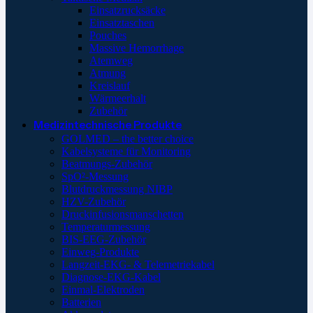
Einsatzrucksäcke
Einsatztaschen
Pouches
Massive Hemorrhage
Atemweg
Atmung
Kreislauf
Wärmeerhalt
Zubehör
Medizintechnische Produkte
GOLMED – the better choice
Kabelsysteme für Monitoring
Beatmungs-Zubehör
SpO²-Messung
Blutdruckmessung NIBP
HZV-Zubehör
Druckinfusionsmanschetten
Temperaturmessung
BIS-EEG-Zubehör
Einweg-Produkte
Langzeit-EKG- & Telemetriekabel
Diagnose-EKG-Kabel
Einmal-Elektroden
Batterien