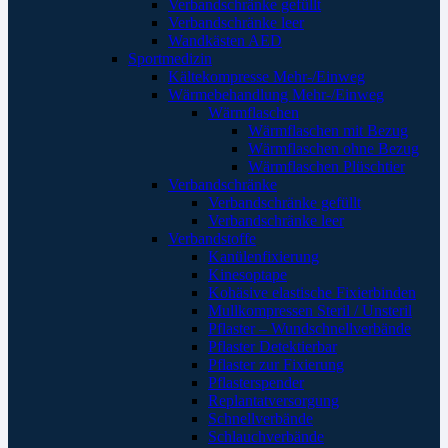
Verbandschränke gefüllt
Verbandschränke leer
Wandkästen AED
Sportmedizin
Kältekompresse Mehr-/Einweg
Wärmebehandlung Mehr-/Einweg
Wärmflaschen
Wärmflaschen mit Bezug
Wärmflaschen ohne Bezug
Wärmflaschen Plüschtier
Verbandschränke
Verbandschränke gefüllt
Verbandschränke leer
Verbandstoffe
Kanülenfixierung
Kinesoptape
Kohäsive elastische Fixierbinden
Mullkompressen Steril / Unsteril
Pflaster – Wundschnellverbände
Pflaster Detektierbar
Pflaster zur Fixierung
Pflasterspender
Replantatversorgung
Schnellverbände
Schlauchverbände