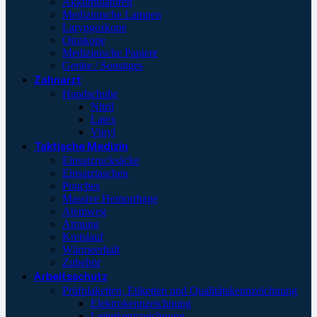
Akkumulatoren
Medizinische Lampen
Laryngoskope
Otoskope
Medizinische Papiere
Geräte / Sonstiges
Zahnarzt
Handschuhe
Nitril
Latex
Vinyl
Taktische Medizin
Einsatzrucksäcke
Einsatztaschen
Pouches
Massive Hemorrhage
Atemweg
Atmung
Kreislauf
Wärmeerhalt
Zubehör
Arbeitsschutz
Prüfplaketten, Etiketten und Qualitätskennzeichnung
Elektrokennzeichnung
Leiterkennzeichnung