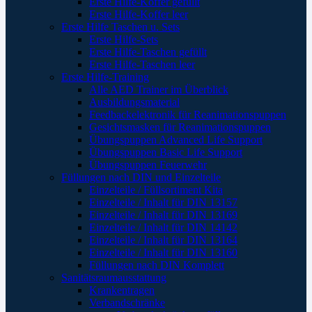
Erste Hilfe-Koffer gefüllt
Erste Hilfe-Koffer leer
Erste Hilfe Taschen u. Sets
Erste Hilfe-Sets
Erste Hilfe-Taschen gefüllt
Erste Hilfe-Taschen leer
Erste Hilfe-Training
Alle AED Trainer im Überblick
Ausbildungsmaterial
Feedbackelektronik für Reanimationspuppen
Gesichtsmasken für Reanimationspuppen
Übungspuppen Advanced Life Support
Übungspuppen Basic Life Support
Übungspuppen Feuerwehr
Füllungen nach DIN und Einzelteile
Einzelteile / Füllsortiment Kita
Einzelteile / Inhalt für DIN 13157
Einzelteile / Inhalt für DIN 13169
Einzelteile / Inhalt für DIN 14142
Einzelteile / Inhalt für DIN 13164
Einzelteile / Inhalt für DIN 13160
Füllungen nach DIN Komplett
Sanitätsraumausstattung
Krankentragen
Verbandschränke