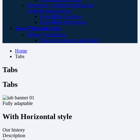
Fluchtweg-, Rettungszeichen und
Sicherheistleitsysteme
Erste-Hilfe-Aushang
Erste-Hilfe-Einrichtung
Reha/Pflegetechnik
Pflege (Inkontinenz)
Urin-/Sekretbeutel und -halter
Home
Tabs
Tabs
Tabs
Fully adaptable
With Horizontal style
Our history
Description