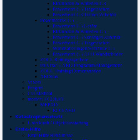
Elektroden & Batterien G3
Powerheart G5 Tragetaschen
Powerheart G3 Trainer Zubehör
Powerheart® G5
Powerheart G5 Geräte
Elektroden & Batterien G5
Powerheart G5 Sonstiges Zubehör
Powerheart G5 Tragetaschen
Wandhalterungen/Schränke G5
Powerheart G5 AED Wandschilder
ZOLL Rettungssymbole
PlusTrac – AED Programm-Management
ZOLL Training/Demonstration
AEDtrax
ViVest
Progetti
CU Medical
medical ECONET
MEPAD
ECO-AED
Katastrophenschutz
Unterkunft / Objektausstattung
Erste-Hilfe
Erste Hilfe Behältnisse