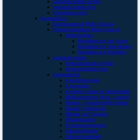
Verbandschränke gefüllt
Verbandschränke leer
Wandkästen AED
Sportmedizin
Kältekompresse Mehr-/Einweg
Wärmebehandlung Mehr-/Einweg
Wärmflaschen
Wärmflaschen mit Bezug
Wärmflaschen ohne Bezug
Wärmflaschen Plüschtier
Verbandschränke
Verbandschränke gefüllt
Verbandschränke leer
Verbandstoffe
Kanülenfixierung
Kinesoptape
Kohäsive elastische Fixierbinden
Mullkompressen Steril / Unsteril
Pflaster – Wundschnellverbände
Pflaster Detektierbar
Pflaster zur Fixierung
Pflasterspender
Replantatversorgung
Schnellverbände
Schlauchverbände