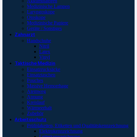
Akkumulatoren
Medizinische Lampen
Laryngoskope
Otoskope
Medizinische Papiere
Geräte / Sonstiges
Zahnarzt
Handschuhe
Nitril
Latex
Vinyl
Taktische Medizin
Einsatzrucksäcke
Einsatztaschen
Pouches
Massive Hemorrhage
Atemweg
Atmung
Kreislauf
Wärmeerhalt
Zubehör
Arbeitsschutz
Prüfplaketten, Etiketten und Qualitätskennzeichnung
Elektrokennzeichnung
Leiterkennzeichnung