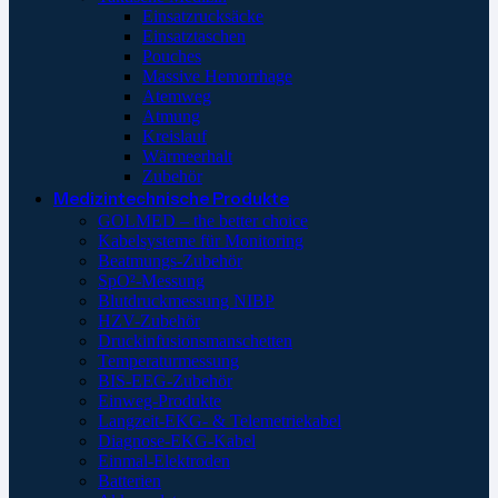
Einsatzrucksäcke
Einsatztaschen
Pouches
Massive Hemorrhage
Atemweg
Atmung
Kreislauf
Wärmeerhalt
Zubehör
Medizintechnische Produkte
GOLMED – the better choice
Kabelsysteme für Monitoring
Beatmungs-Zubehör
SpO²-Messung
Blutdruckmessung NIBP
HZV-Zubehör
Druckinfusionsmanschetten
Temperaturmessung
BIS-EEG-Zubehör
Einweg-Produkte
Langzeit-EKG- & Telemetriekabel
Diagnose-EKG-Kabel
Einmal-Elektroden
Batterien