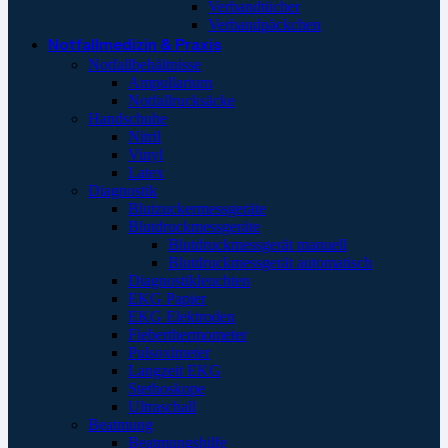
Verbandtücher
Verbandpäckchen
Notfallmedizin & Praxis
Notfallbehältnisse
Ampullarium
Notfallrucksäcke
Handschuhe
Nitril
Vinyl
Latex
Diagnostik
Blutzuckermessgeräte
Blutdruckmessgeräte
Blutdruckmessgerät manuell
Blutdruckmessgerät automatisch
Diagnostikleuchten
EKG Papier
EKG Elektroden
Fieberthermometer
Pulsoximeter
Langzeit EKG
Stethoskope
Ultraschall
Beatmung
Beatmungshilfe