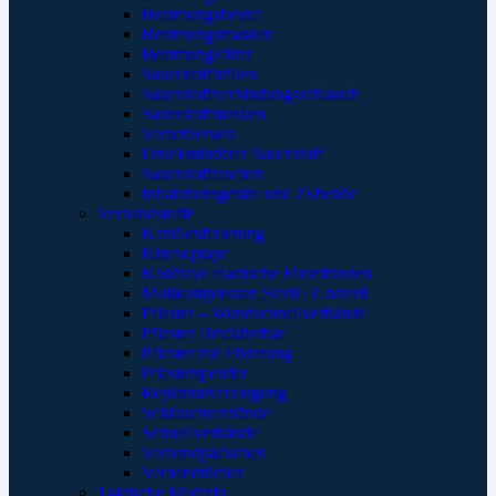
Beatmungsbeutel
Beatmungsmasken
Beatmungsfilter
Sauerstoffbrillen
Sauerstoffverbindungsschlauch
Sauerstoffmasken
Verneblersets
Druckminderer Sauerstoff
Sauerstofftaschen
Inhalationsgeräte und Zubehör
Verbandstoffe
Kanülenfixierung
Kinesoptape
Kohäsive elastische Fixierbinden
Mullkompressen Steril / Unsteril
Pflaster – Wundschnellverbände
Pflaster Detektierbar
Pflaster zur Fixierung
Pflasterspender
Replantatversorgung
Schlauchverbände
Schnellverbände
Verbandpäckchen
Verbandtücher
Taktische Medizin