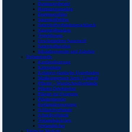
Beatmungsbeutel
Beatmungsmasken
Beatmungsfilter
Sauerstoffbrillen
Sauerstoffverbindungsschlauch
Sauerstoffmasken
Verneblersets
Druckminderer Sauerstoff
Sauerstofftaschen
Inhalationsgeräte und Zubehör
Verbandstoffe
Kanülenfixierung
Kinesoptape
Kohäsive elastische Fixierbinden
Mullkompressen Steril / Unsteril
Pflaster – Wundschnellverbände
Pflaster Detektierbar
Pflaster zur Fixierung
Pflasterspender
Replantatversorgung
Schlauchverbände
Schnellverbände
Verbandpäckchen
Verbandtücher
Taktische Medizin