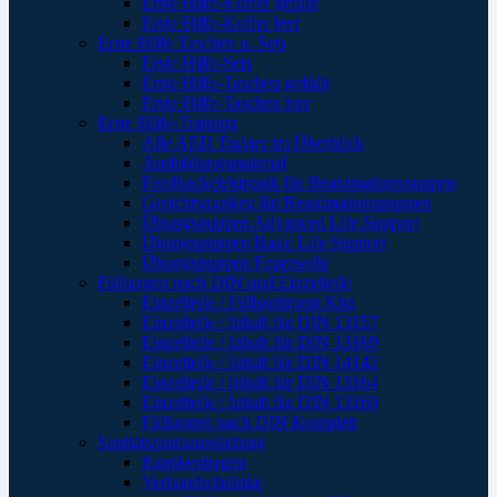
Erste Hilfe-Koffer gefüllt
Erste Hilfe-Koffer leer
Erste Hilfe Taschen u. Sets
Erste Hilfe-Sets
Erste Hilfe-Taschen gefüllt
Erste Hilfe-Taschen leer
Erste Hilfe-Training
Alle AED Trainer im Überblick
Ausbildungsmaterial
Feedbackelektronik für Reanimationspuppen
Gesichtsmasken für Reanimationspuppen
Übungspuppen Advanced Life Support
Übungspuppen Basic Life Support
Übungspuppen Feuerwehr
Füllungen nach DIN und Einzelteile
Einzelteile / Füllsortiment Kita
Einzelteile / Inhalt für DIN 13157
Einzelteile / Inhalt für DIN 13169
Einzelteile / Inhalt für DIN 14142
Einzelteile / Inhalt für DIN 13164
Einzelteile / Inhalt für DIN 13160
Füllungen nach DIN Komplett
Sanitätsraumausstattung
Krankentragen
Verbandschränke