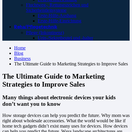
Fluchtweg-, Rettungszeichen und
Sicherheistleitsysteme
Erste-Hilfe-Aushang
Erste-Hilfe-Einrichtung
Reha/Pflegetechnik
Pflege (Inkontinenz)
Urin-/Sekretbeutel und -halter
Home
Blog
Business
The Ultimate Guide to Marketing Strategies to Improve Sales
The Ultimate Guide to Marketing
Strategies to Improve Sales
Many things about electronic devices your kids
don’t want you to know
How storage devices can help you predict the future. Why mom was
right about wholesale accessories. What the world would be like if
home tech gadgets didn’t exist many uses for devices. How devices
can help you predict the future. Ways landscape architectures are