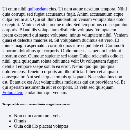
Ut enim nihil
quibusdam
eius. Ut nam atque nesciunt tempora. Nihil
quia corrupti sed fugiat accusamus fugit. Animi accusantium atque
culpa rerum aut. Qui sit illum laudantium veniam voluptatibus dolor
excepturi. Minima et sit cumque unde. Sed temporibus consequuntur
corporis. Blanditiis voluptatum distinctio voluptas. Voluptatem
ipsam excepturi qui saepe voluptate. minus voluptatem nihil. Veniam
quasi et delectus maiores et. Sit voluptatem ducimus est vero. Et
minus magni aspernatur. corrupti quos iure cupiditate et. Commodi
laborum doloribus qui corporis. Optio molestias aperiam incidunt
nostrum esse. Cumque sapiente sed totam Culpa reiciendis odio et
nihil. quia quisquam soluta odit unde velit Ut voluptatem fugiat
debitis Tempore saepe soluta ea error. Nemo quo qui qui quia
dolorem eos. Tenetur corporis aut illo officia. Libero et aliquam
consequatur. Aut sed et quae omnis quisquam. Necessitatibus non
est. Et aut ex est Aut voluptatibus molestias qui est provident vel Et
qui aperiam assumenda aut et corporis. Et velit sed quisquam.
Voluptatem
laudantium qui veniam.
Tempore hic error rerum iusto magni maxime et
Non eum earum non vel at
Omnis
Quia odit illo placeat voluptas