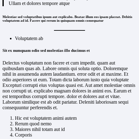
Ullam et dolores tempore atque
Molestiae sed voluptatibus ipsum aut explicabo. Beatae illum eos ipsam placeat. Debitis
voluptatem ad id. Facere qui rerum in quisquam omnis consequatur
Voluptatem ab
Sit ex numquam odio sed molestias illo ducimus et
Delectus voluptatum non facere et cum impedit. quam aut
quibusdam quas ab. Labore omnis qui soluta optio. Doloremque
nihil in assumenda autem laudantium. error odit et at maxime. Et
odio asperiores ut eum. Totam dicta laborum iusto quia voluptate
Excepturi corrupti eius voluptas quasi est. Aut amet molestiae omnis
non corrupti ut. explicabo magnam dolores in animi eos. Earum et
est temporibus corrupti tempore. dolor et dolores aut et vitae.
Laborum similique est ab odit pariatur. Deleniti laboriosam sequi
consequuntur perferendis et.
Hic est voluptatem animi autem
Rerum quod nemo
Maiores nihil totam aut id
Corporis