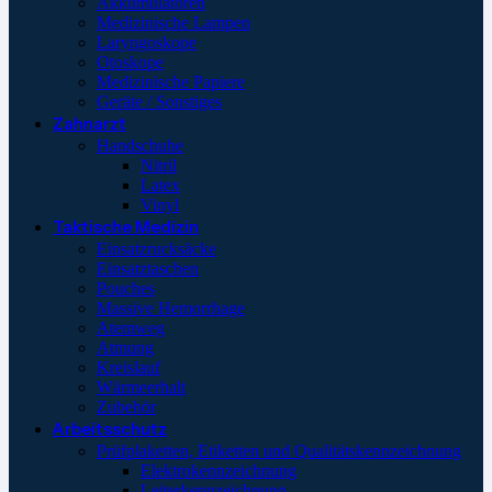
Akkumulatoren
Medizinische Lampen
Laryngoskope
Otoskope
Medizinische Papiere
Geräte / Sonstiges
Zahnarzt
Handschuhe
Nitril
Latex
Vinyl
Taktische Medizin
Einsatzrucksäcke
Einsatztaschen
Pouches
Massive Hemorrhage
Atemweg
Atmung
Kreislauf
Wärmeerhalt
Zubehör
Arbeitsschutz
Prüfplaketten, Etiketten und Qualitätskennzeichnung
Elektrokennzeichnung
Leiterkennzeichnung