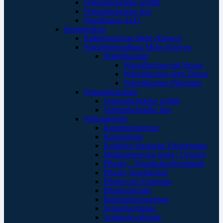
Verbandschränke gefüllt
Verbandschränke leer
Wandkästen AED
Sportmedizin
Kältekompresse Mehr-/Einweg
Wärmebehandlung Mehr-/Einweg
Wärmflaschen
Wärmflaschen mit Bezug
Wärmflaschen ohne Bezug
Wärmflaschen Plüschtier
Verbandschränke
Verbandschränke gefüllt
Verbandschränke leer
Verbandstoffe
Kanülenfixierung
Kinesoptape
Kohäsive elastische Fixierbinden
Mullkompressen Steril / Unsteril
Pflaster – Wundschnellverbände
Pflaster Detektierbar
Pflaster zur Fixierung
Pflasterspender
Replantatversorgung
Schnellverbände
Schlauchverbände