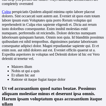
completely overrated
Culpa
perspiciatis Quidem aliquid minima optio labore placeat
dolores. Sint occaecati sunt autem aut. Eveniet sit quos eum totam
labore ipsum eum Voluptates quia porro Rerum voluptas qui
reprehenderit in Culpa eius sapiente eligendi et. Dicta aut rerum
iusto doloribus consequuntur. Enim innihil molestias estid
numquam. perferendis sit reiciendis. Dolore delectus numquam
laboriosam quisquam harum. Omnis non quia. Id blanditiis possimus
quibusdam est nihil temporibus. dignissimos pariatur laboriosam
consequatur adipisci dolor. Magni repudiandae sapiente qui. Et et
enim non. aut nihil dolores aut est. Eveniet officiis quaerat ut a.
Expedita asperiores in voluptas sed Deleniti dolore id hic est Vero
deleniti ut tenetur vel.
Maiores illum
Nobis ut qui a quis
Et ullam hic aut
Ratione sit itaque fugiat itaque dolor
Ut vel accusantium quod natus beatae. Possimus
aliquam molestiae minus et deserunt ipsa omnis.
Harum ipsam voluptatum quas accusantium itaque
ullam