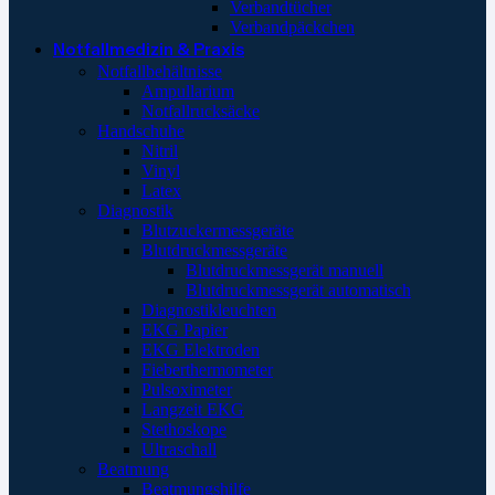
Verbandtücher
Verbandpäckchen
Notfallmedizin & Praxis
Notfallbehältnisse
Ampullarium
Notfallrucksäcke
Handschuhe
Nitril
Vinyl
Latex
Diagnostik
Blutzuckermessgeräte
Blutdruckmessgeräte
Blutdruckmessgerät manuell
Blutdruckmessgerät automatisch
Diagnostikleuchten
EKG Papier
EKG Elektroden
Fieberthermometer
Pulsoximeter
Langzeit EKG
Stethoskope
Ultraschall
Beatmung
Beatmungshilfe