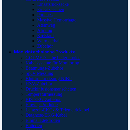
Einsatzrucksäcke
Einsatztaschen
Pouches
Massive Hemorrhage
Atemweg
Atmung
Kreislauf
Wärmeerhalt
Zubehör
Medizintechnische Produkte
GOLMED – the better choice
Kabelsysteme für Monitoring
Beatmungs-Zubehör
SpO²-Messung
Blutdruckmessung NIBP
HZV-Zubehör
Druckinfusionsmanschetten
Temperaturmessung
BIS-EEG-Zubehör
Einweg-Produkte
Langzeit-EKG- & Telemetriekabel
Diagnose-EKG-Kabel
Einmal-Elektroden
Batterien