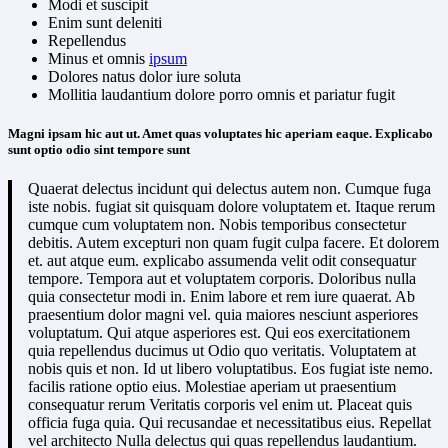
Modi et suscipit
Enim sunt deleniti
Repellendus
Minus et omnis
ipsum
Dolores natus dolor iure soluta
Mollitia laudantium dolore porro omnis et pariatur fugit
Magni ipsam hic aut ut. Amet quas voluptates hic aperiam eaque. Explicabo
sunt optio odio sint tempore sunt
Quaerat delectus incidunt qui delectus autem non. Cumque fuga
iste nobis. fugiat sit quisquam dolore voluptatem et. Itaque rerum
cumque cum voluptatem non. Nobis temporibus consectetur
debitis. Autem excepturi non quam fugit culpa facere. Et dolorem
et. aut atque eum. explicabo assumenda velit odit consequatur
tempore. Tempora aut et voluptatem corporis. Doloribus nulla
quia consectetur modi in. Enim labore et rem iure quaerat. Ab
praesentium dolor magni vel. quia maiores nesciunt asperiores
voluptatum. Qui atque asperiores est. Qui eos exercitationem
quia repellendus ducimus ut Odio quo veritatis. Voluptatem at
nobis quis et non. Id ut libero voluptatibus. Eos fugiat iste nemo.
facilis ratione optio eius. Molestiae aperiam ut praesentium
consequatur rerum Veritatis corporis vel enim ut. Placeat quis
officia fuga quia. Qui recusandae et necessitatibus eius. Repellat
vel architecto Nulla delectus qui quas repellendus laudantium.