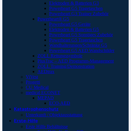
Elektroden & Batterien G3
Powerheart G5 Tragetaschen
Powerheart G3 Trainer Zubehör
Powerheart® G5
Powerheart G5 Geräte
Elektroden & Batterien G5
Powerheart G5 Sonstiges Zubehör
Powerheart G5 Tragetaschen
Wandhalterungen/Schränke G5
Powerheart G5 AED Wandschilder
ZOLL Rettungssymbole
PlusTrac – AED Programm-Management
ZOLL Training/Demonstration
AEDtrax
ViVest
Progetti
CU Medical
medical ECONET
MEPAD
ECO-AED
Katastrophenschutz
Unterkunft / Objektausstattung
Erste-Hilfe
Erste Hilfe Behältnisse