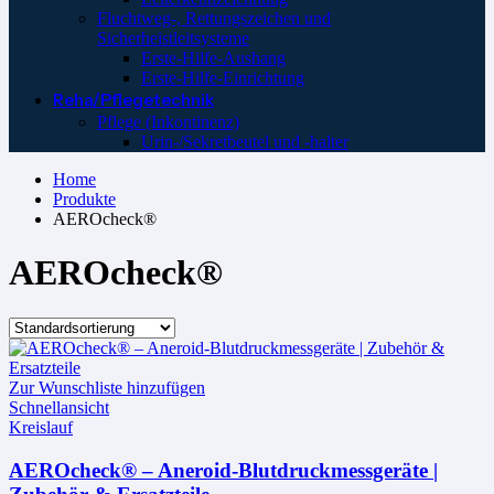
Fluchtweg-, Rettungszeichen und
Sicherheistleitsysteme
Erste-Hilfe-Aushang
Erste-Hilfe-Einrichtung
Reha/Pflegetechnik
Pflege (Inkontinenz)
Urin-/Sekretbeutel und -halter
Home
Produkte
AEROcheck®
AEROcheck®
Zur Wunschliste hinzufügen
Schnellansicht
Kreislauf
AEROcheck® – Aneroid-Blutdruckmessgeräte |