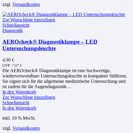
zzgl.
Versandkosten
Optionen
Varianten
können
auf.
auf
Die
Zur Wunschliste hinzufügen
der
Optionen
Schnellansicht
Produktseite
können
Diagnostik
gewählt
auf
werden
der
AEROcheck® Diagnostiklampe – LED
Produktseite
Untersuchungsleuchte
gewählt
werden
4,90
€
UVP:
7,97
€
Die AEROcheck® Diagnostiklampe ist eine hochwertige,
wiederverwendbare Untersuchungsleuchte in kompakter Stiftform.
Sie eignet sich für die allgemeine medizinische Untersuchung und
ist zudem für die Augendiagnostik…
In den Warenkorb
Zur Wunschliste hinzufügen
Schnellansicht
In den Warenkorb
inkl. 19 % MwSt.
zzgl.
Versandkosten