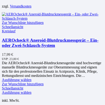
Die
mehrere
zzgl.
Versandkosten
Optionen
Varianten
können
auf.
auf
Die
der
Optionen
Zur Wunschliste hinzufügen
Produktseite
können
Schnellansicht
gewählt
auf
Kreislauf
werden
der
Produktseite
AEROcheck® Aneroid-Blutdruckmessgerät – Ein-
gewählt
oder Zwei-Schlauch-System
werden
17,99
€
UVP:
23,80
€
Die AEROcheck® Aneroid-Blutdruckmessgeräte sind hochwertige
manuelle Blutdruckmessgeräte zur Oberarmmessung und eignen
sich für den professionellen Einsatz in Arztpraxis, Klinik, Pflege,
Rettungsdienst und medizinischen Einrichtungen. Die…
Dieses
Ausführung wählen
Produkt
Zur Wunschliste hinzufügen
weist
Schnellansicht
mehrere
Dieses
Ausführung wählen
Varianten
Produkt
inkl. MwSt.
auf.
weist
Die
mehrere