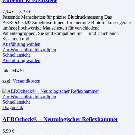
Zubehör & Ersatzteile
7,14
€
–
8,33
€
Passende Manschetten für präzise Blutdruckmessung Das
AEROcheck® Zubehörsortiment für aneroide Blutdruckmessgeräte
umfasst hochwertige Manschetten für verschiedene
Patientengruppen. Sie sind kompatibel mit 1- und 2-Schlauch-
Systemen und…
Dieses
Ausführung wählen
Produkt
Zur Wunschliste hinzufügen
weist
Schnellansicht
mehrere
Dieses
Ausführung wählen
Varianten
Produkt
inkl. MwSt.
auf.
weist
Die
mehrere
zzgl.
Versandkosten
Optionen
Varianten
können
auf.
auf
Die
Zur Wunschliste hinzufügen
der
Optionen
Schnellansicht
Produktseite
können
Diagnostik
gewählt
auf
werden
der
AEROcheck® – Neurologischer Reflexhammer
Produktseite
gewählt
werden
6,90
€