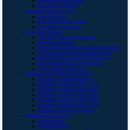
Erste Hilfe-Koffer gefüllt
Erste Hilfe-Koffer leer
Erste Hilfe Taschen u. Sets
Erste Hilfe-Sets
Erste Hilfe-Taschen gefüllt
Erste Hilfe-Taschen leer
Erste Hilfe-Training
Alle AED Trainer im Überblick
Ausbildungsmaterial
Feedbackelektronik für Reanimationspuppen
Gesichtsmasken für Reanimationspuppen
Übungspuppen Advanced Life Support
Übungspuppen Basic Life Support
Übungspuppen Feuerwehr
Füllungen nach DIN und Einzelteile
Einzelteile / Füllsortiment Kita
Einzelteile / Inhalt für DIN 13157
Einzelteile / Inhalt für DIN 13169
Einzelteile / Inhalt für DIN 14142
Einzelteile / Inhalt für DIN 13164
Einzelteile / Inhalt für DIN 13160
Füllungen nach DIN Komplett
Sanitätsraumausstattung
Krankentragen
Verbandschränke