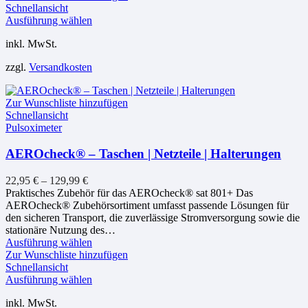
weist
Schnellansicht
mehrere
Dieses
Ausführung wählen
Varianten
Produkt
inkl. MwSt.
auf.
weist
Die
mehrere
zzgl.
Versandkosten
Optionen
Varianten
können
auf.
auf
Die
Zur Wunschliste hinzufügen
der
Optionen
Schnellansicht
Produktseite
können
Pulsoximeter
gewählt
auf
werden
der
AEROcheck® – Taschen | Netzteile | Halterungen
Produktseite
gewählt
werden
22,95
€
–
129,99
€
Praktisches Zubehör für das AEROcheck® sat 801+ Das
AEROcheck® Zubehörsortiment umfasst passende Lösungen für
den sicheren Transport, die zuverlässige Stromversorgung sowie die
stationäre Nutzung des…
Dieses
Ausführung wählen
Produkt
Zur Wunschliste hinzufügen
weist
Schnellansicht
mehrere
Dieses
Ausführung wählen
Varianten
Produkt
inkl. MwSt.
auf.
weist