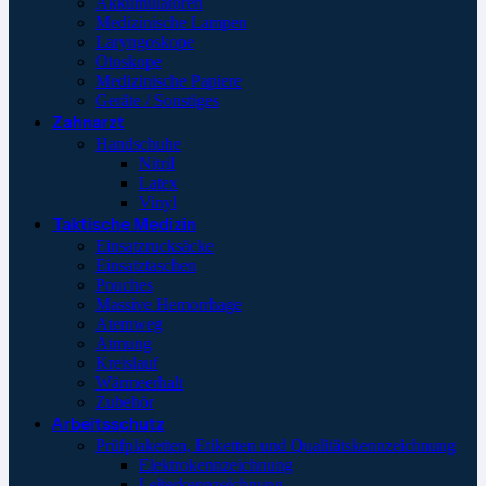
Akkumulatoren
Medizinische Lampen
Laryngoskope
Otoskope
Medizinische Papiere
Geräte / Sonstiges
Zahnarzt
Handschuhe
Nitril
Latex
Vinyl
Taktische Medizin
Einsatzrucksäcke
Einsatztaschen
Pouches
Massive Hemorrhage
Atemweg
Atmung
Kreislauf
Wärmeerhalt
Zubehör
Arbeitsschutz
Prüfplaketten, Etiketten und Qualitätskennzeichnung
Elektrokennzeichnung
Leiterkennzeichnung