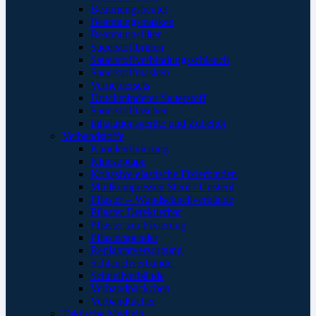
Beatmungsbeutel
Beatmungsmasken
Beatmungsfilter
Sauerstoffbrillen
Sauerstoffverbindungsschlauch
Sauerstoffmasken
Verneblersets
Druckminderer Sauerstoff
Sauerstofftaschen
Inhalationsgeräte und Zubehör
Verbandstoffe
Kanülenfixierung
Kinesoptape
Kohäsive elastische Fixierbinden
Mullkompressen Steril / Unsteril
Pflaster – Wundschnellverbände
Pflaster Detektierbar
Pflaster zur Fixierung
Pflasterspender
Replantatversorgung
Schlauchverbände
Schnellverbände
Verbandpäckchen
Verbandtücher
Taktische Medizin