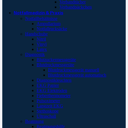
Verbandtücher
Verbandpäckchen
Notfallmedizin & Praxis
Notfallbehältnisse
Ampullarium
Notfallrucksäcke
Handschuhe
Nitril
Vinyl
Latex
Diagnostik
Blutzuckermessgeräte
Blutdruckmessgeräte
Blutdruckmessgerät manuell
Blutdruckmessgerät automatisch
Diagnostikleuchten
EKG Papier
EKG Elektroden
Fieberthermometer
Pulsoximeter
Langzeit EKG
Stethoskope
Ultraschall
Beatmung
Beatmungshilfe