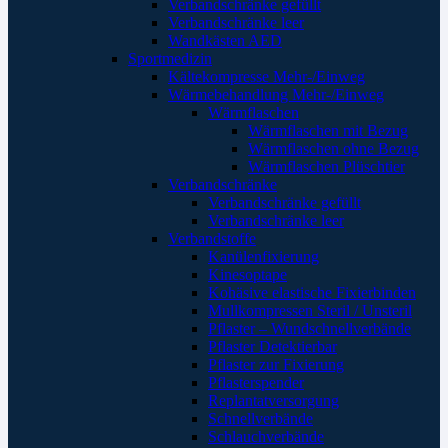
Verbandschränke gefüllt
Verbandschränke leer
Wandkästen AED
Sportmedizin
Kältekompresse Mehr-/Einweg
Wärmebehandlung Mehr-/Einweg
Wärmflaschen
Wärmflaschen mit Bezug
Wärmflaschen ohne Bezug
Wärmflaschen Plüschtier
Verbandschränke
Verbandschränke gefüllt
Verbandschränke leer
Verbandstoffe
Kanülenfixierung
Kinesoptape
Kohäsive elastische Fixierbinden
Mullkompressen Steril / Unsteril
Pflaster – Wundschnellverbände
Pflaster Detektierbar
Pflaster zur Fixierung
Pflasterspender
Replantatversorgung
Schnellverbände
Schlauchverbände