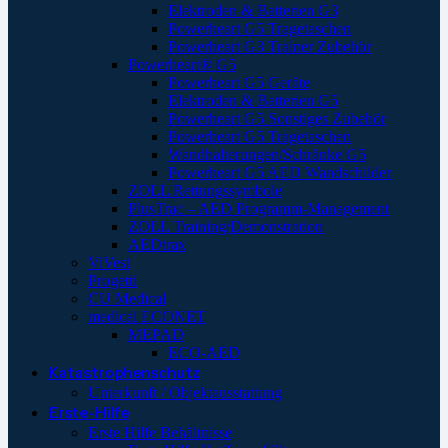
Elektroden & Batterien G3
Powerheart G5 Tragetaschen
Powerheart G3 Trainer Zubehör
Powerheart® G5
Powerheart G5 Geräte
Elektroden & Batterien G5
Powerheart G5 Sonstiges Zubehör
Powerheart G5 Tragetaschen
Wandhalterungen/Schränke G5
Powerheart G5 AED Wandschilder
ZOLL Rettungssymbole
PlusTrac – AED Programm-Management
ZOLL Training/Demonstration
AEDtrax
ViVest
Progetti
CU Medical
medical ECONET
MEPAD
ECO-AED
Katastrophenschutz
Unterkunft / Objektausstattung
Erste-Hilfe
Erste Hilfe Behältnisse