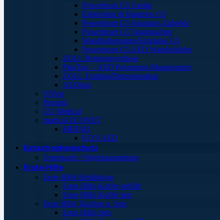
Powerheart G5 Geräte
Elektroden & Batterien G5
Powerheart G5 Sonstiges Zubehör
Powerheart G5 Tragetaschen
Wandhalterungen/Schränke G5
Powerheart G5 AED Wandschilder
ZOLL Rettungssymbole
PlusTrac – AED Programm-Management
ZOLL Training/Demonstration
AEDtrax
ViVest
Progetti
CU Medical
medical ECONET
MEPAD
ECO-AED
Katastrophenschutz
Unterkunft / Objektausstattung
Erste-Hilfe
Erste Hilfe Behältnisse
Erste Hilfe-Koffer gefüllt
Erste Hilfe-Koffer leer
Erste Hilfe Taschen u. Sets
Erste Hilfe-Sets