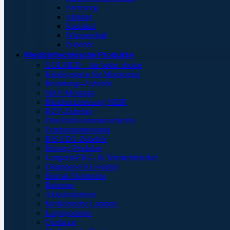
Atemweg
Atmung
Kreislauf
Wärmeerhalt
Zubehör
Medizintechnische Produkte
GOLMED – the better choice
Kabelsysteme für Monitoring
Beatmungs-Zubehör
SpO²-Messung
Blutdruckmessung NIBP
HZV-Zubehör
Druckinfusionsmanschetten
Temperaturmessung
BIS-EEG-Zubehör
Einweg-Produkte
Langzeit-EKG- & Telemetriekabel
Diagnose-EKG-Kabel
Einmal-Elektroden
Batterien
Akkumulatoren
Medizinische Lampen
Laryngoskope
Otoskope