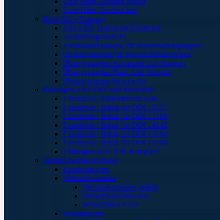
Erste Hilfe-Taschen gefüllt
Erste Hilfe-Taschen leer
Erste Hilfe-Training
Alle AED Trainer im Überblick
Ausbildungsmaterial
Feedbackelektronik für Reanimationspuppen
Gesichtsmasken für Reanimationspuppen
Übungspuppen Advanced Life Support
Übungspuppen Basic Life Support
Übungspuppen Feuerwehr
Füllungen nach DIN und Einzelteile
Einzelteile / Füllsortiment Kita
Einzelteile / Inhalt für DIN 13157
Einzelteile / Inhalt für DIN 13169
Einzelteile / Inhalt für DIN 14142
Einzelteile / Inhalt für DIN 13164
Einzelteile / Inhalt für DIN 13160
Füllungen nach DIN Komplett
Sanitätsraumausstattung
Krankentragen
Verbandschränke
Verbandschränke gefüllt
Verbandschränke leer
Wandkästen AED
Sportmedizin