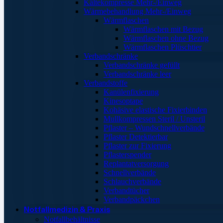
Kältekompresse Mehr-/Einweg
Wärmebehandlung Mehr-/Einweg
Wärmflaschen
Wärmflaschen mit Bezug
Wärmflaschen ohne Bezug
Wärmflaschen Plüschtier
Verbandschränke
Verbandschränke gefüllt
Verbandschränke leer
Verbandstoffe
Kanülenfixierung
Kinesoptape
Kohäsive elastische Fixierbinden
Mullkompressen Steril / Unsteril
Pflaster – Wundschnellverbände
Pflaster Detektierbar
Pflaster zur Fixierung
Pflasterspender
Replantatversorgung
Schnellverbände
Schlauchverbände
Verbandtücher
Verbandpäckchen
Notfallmedizin & Praxis
Notfallbehältnisse