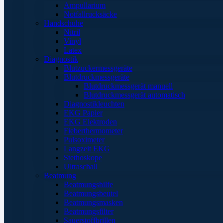
Ampullarium
Notfallrucksäcke
Handschuhe
Nitril
Vinyl
Latex
Diagnostik
Blutzuckermessgeräte
Blutdruckmessgeräte
Blutdruckmessgerät manuell
Blutdruckmessgerät automatisch
Diagnostikleuchten
EKG Papier
EKG Elektroden
Fieberthermometer
Pulsoximeter
Langzeit EKG
Stethoskope
Ultraschall
Beatmung
Beatmungshilfe
Beatmungsbeutel
Beatmungsmasken
Beatmungsfilter
Sauerstoffbrillen