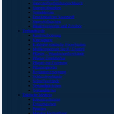
Sauerstoffverbindungsschlauch
Sauerstoffmasken
Verneblersets
Druckminderer Sauerstoff
Sauerstofftaschen
Inhalationsgeräte und Zubehör
Verbandstoffe
Kanülenfixierung
Kinesoptape
Kohäsive elastische Fixierbinden
Mullkompressen Steril / Unsteril
Pflaster – Wundschnellverbände
Pflaster Detektierbar
Pflaster zur Fixierung
Pflasterspender
Replantatversorgung
Schlauchverbände
Schnellverbände
Verbandpäckchen
Verbandtücher
Taktische Medizin
Einsatzrucksäcke
Einsatztaschen
Pouches
Massive Hemorrhage