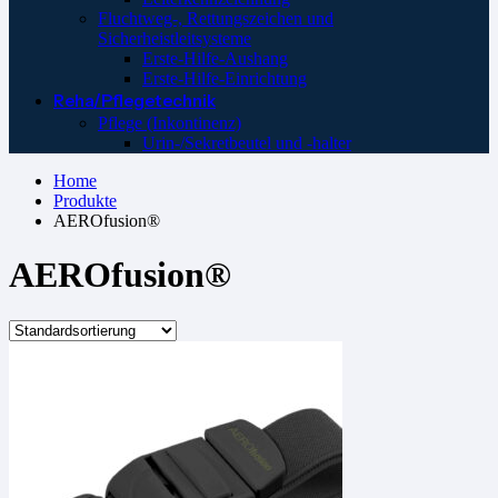
Fluchtweg-, Rettungszeichen und
Sicherheistleitsysteme
Erste-Hilfe-Aushang
Erste-Hilfe-Einrichtung
Reha/Pflegetechnik
Pflege (Inkontinenz)
Urin-/Sekretbeutel und -halter
Home
Produkte
AEROfusion®
AEROfusion®