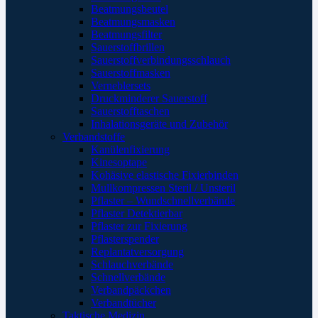
Beatmungsbeutel
Beatmungsmasken
Beatmungsfilter
Sauerstoffbrillen
Sauerstoffverbindungsschlauch
Sauerstoffmasken
Verneblersets
Druckminderer Sauerstoff
Sauerstofftaschen
Inhalationsgeräte und Zubehör
Verbandstoffe
Kanülenfixierung
Kinesoptape
Kohäsive elastische Fixierbinden
Mullkompressen Steril / Unsteril
Pflaster – Wundschnellverbände
Pflaster Detektierbar
Pflaster zur Fixierung
Pflasterspender
Replantatversorgung
Schlauchverbände
Schnellverbände
Verbandpäckchen
Verbandtücher
Taktische Medizin