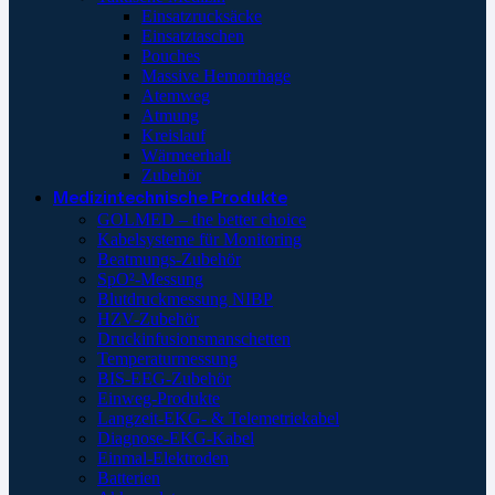
Einsatzrucksäcke
Einsatztaschen
Pouches
Massive Hemorrhage
Atemweg
Atmung
Kreislauf
Wärmeerhalt
Zubehör
Medizintechnische Produkte
GOLMED – the better choice
Kabelsysteme für Monitoring
Beatmungs-Zubehör
SpO²-Messung
Blutdruckmessung NIBP
HZV-Zubehör
Druckinfusionsmanschetten
Temperaturmessung
BIS-EEG-Zubehör
Einweg-Produkte
Langzeit-EKG- & Telemetriekabel
Diagnose-EKG-Kabel
Einmal-Elektroden
Batterien