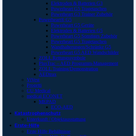
Elektroden & Batterien G3
Powerheart G5 Tragetaschen
Powerheart G3 Trainer Zubehör
Powerheart® G5
Powerheart G5 Geräte
Elektroden & Batterien G5
Powerheart G5 Sonstiges Zubehör
Powerheart G5 Tragetaschen
Wandhalterungen/Schränke G5
Powerheart G5 AED Wandschilder
ZOLL Rettungssymbole
PlusTrac – AED Programm-Management
ZOLL Training/Demonstration
AEDtrax
ViVest
Progetti
CU Medical
medical ECONET
MEPAD
ECO-AED
Katastrophenschutz
Unterkunft / Objektausstattung
Erste-Hilfe
Erste Hilfe Behältnisse