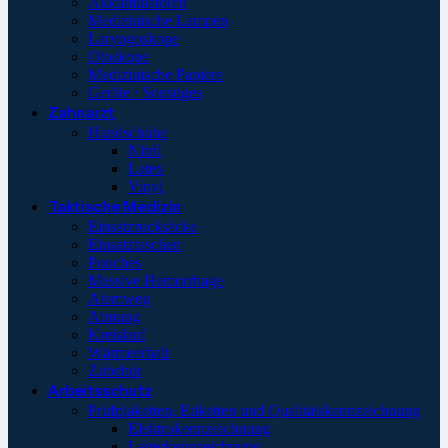
Akkumulatoren
Medizinische Lampen
Laryngoskope
Otoskope
Medizinische Papiere
Geräte / Sonstiges
Zahnarzt
Handschuhe
Nitril
Latex
Vinyl
Taktische Medizin
Einsatzrucksäcke
Einsatztaschen
Pouches
Massive Hemorrhage
Atemweg
Atmung
Kreislauf
Wärmeerhalt
Zubehör
Arbeitsschutz
Prüfplaketten, Etiketten und Qualitätskennzeichnung
Elektrokennzeichnung
Leiterkennzeichnung