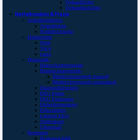
Verbandtücher
Verbandpäckchen
Notfallmedizin & Praxis
Notfallbehältnisse
Ampullarium
Notfallrucksäcke
Handschuhe
Nitril
Vinyl
Latex
Diagnostik
Blutzuckermessgeräte
Blutdruckmessgeräte
Blutdruckmessgerät manuell
Blutdruckmessgerät automatisch
Diagnostikleuchten
EKG Papier
EKG Elektroden
Fieberthermometer
Pulsoximeter
Langzeit EKG
Stethoskope
Ultraschall
Beatmung
Beatmungshilfe