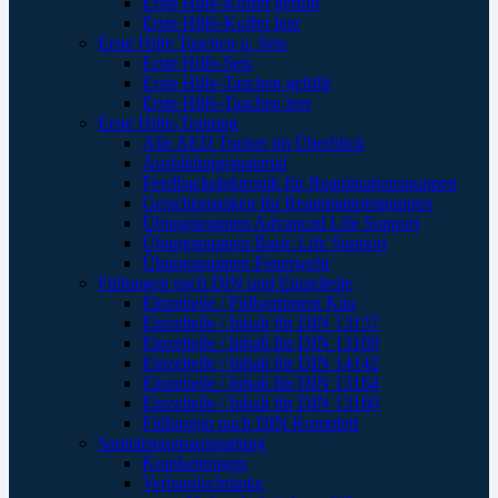
Erste Hilfe-Koffer gefüllt
Erste Hilfe-Koffer leer
Erste Hilfe Taschen u. Sets
Erste Hilfe-Sets
Erste Hilfe-Taschen gefüllt
Erste Hilfe-Taschen leer
Erste Hilfe-Training
Alle AED Trainer im Überblick
Ausbildungsmaterial
Feedbackelektronik für Reanimationspuppen
Gesichtsmasken für Reanimationspuppen
Übungspuppen Advanced Life Support
Übungspuppen Basic Life Support
Übungspuppen Feuerwehr
Füllungen nach DIN und Einzelteile
Einzelteile / Füllsortiment Kita
Einzelteile / Inhalt für DIN 13157
Einzelteile / Inhalt für DIN 13169
Einzelteile / Inhalt für DIN 14142
Einzelteile / Inhalt für DIN 13164
Einzelteile / Inhalt für DIN 13160
Füllungen nach DIN Komplett
Sanitätsraumausstattung
Krankentragen
Verbandschränke