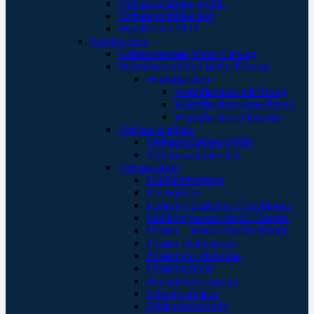
Verbandschränke gefüllt
Verbandschränke leer
Wandkästen AED
Sportmedizin
Kältekompresse Mehr-/Einweg
Wärmebehandlung Mehr-/Einweg
Wärmflaschen
Wärmflaschen mit Bezug
Wärmflaschen ohne Bezug
Wärmflaschen Plüschtier
Verbandschränke
Verbandschränke gefüllt
Verbandschränke leer
Verbandstoffe
Kanülenfixierung
Kinesoptape
Kohäsive elastische Fixierbinden
Mullkompressen Steril / Unsteril
Pflaster – Wundschnellverbände
Pflaster Detektierbar
Pflaster zur Fixierung
Pflasterspender
Replantatversorgung
Schnellverbände
Schlauchverbände