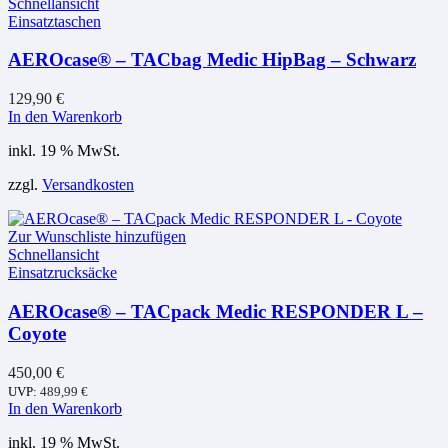
Schnellansicht
können
Einsatztaschen
auf
der
AEROcase® – TACbag Medic HipBag – Schwarz
Produktseite
gewählt
werden
129,90
€
In den Warenkorb
inkl. 19 % MwSt.
zzgl.
Versandkosten
Zur Wunschliste hinzufügen
Schnellansicht
Einsatzrucksäcke
AEROcase® – TACpack Medic RESPONDER L –
Coyote
450,00
€
UVP:
489,99
€
In den Warenkorb
inkl. 19 % MwSt.