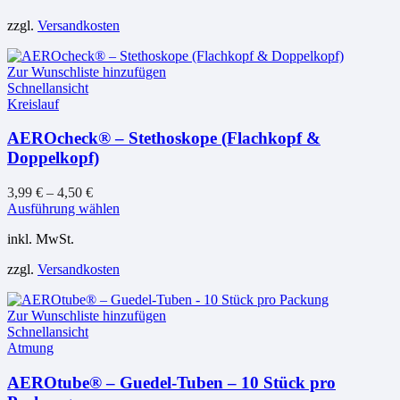
zzgl.
Versandkosten
Zur Wunschliste hinzufügen
Schnellansicht
Kreislauf
AEROcheck® – Stethoskope (Flachkopf &
Doppelkopf)
3,99
€
–
4,50
€
Dieses
Ausführung wählen
Produkt
inkl. MwSt.
weist
mehrere
zzgl.
Versandkosten
Varianten
auf.
Die
Zur Wunschliste hinzufügen
Optionen
Schnellansicht
können
Atmung
auf
der
AEROtube® – Guedel-Tuben – 10 Stück pro
Produktseite