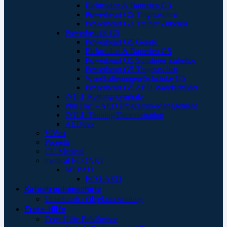
Elektroden & Batterien G3
Powerheart G5 Tragetaschen
Powerheart G3 Trainer Zubehör
Powerheart® G5
Powerheart G5 Geräte
Elektroden & Batterien G5
Powerheart G5 Sonstiges Zubehör
Powerheart G5 Tragetaschen
Wandhalterungen/Schränke G5
Powerheart G5 AED Wandschilder
ZOLL Rettungssymbole
PlusTrac – AED Programm-Management
ZOLL Training/Demonstration
AEDtrax
ViVest
Progetti
CU Medical
medical ECONET
MEPAD
ECO-AED
Katastrophenschutz
Unterkunft / Objektausstattung
Erste-Hilfe
Erste Hilfe Behältnisse