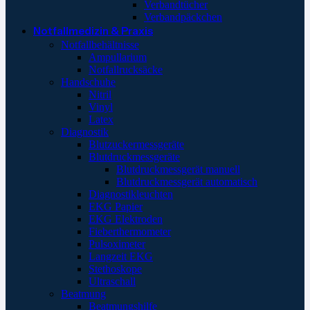
Verbandtücher
Verbandpäckchen
Notfallmedizin & Praxis
Notfallbehältnisse
Ampullarium
Notfallrucksäcke
Handschuhe
Nitril
Vinyl
Latex
Diagnostik
Blutzuckermessgeräte
Blutdruckmessgeräte
Blutdruckmessgerät manuell
Blutdruckmessgerät automatisch
Diagnostikleuchten
EKG Papier
EKG Elektroden
Fieberthermometer
Pulsoximeter
Langzeit EKG
Stethoskope
Ultraschall
Beatmung
Beatmungshilfe