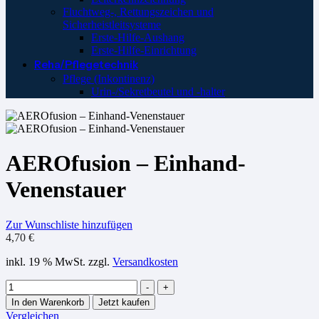
Fluchtweg-, Rettungszeichen und
Sicherheistleitsysteme
Erste-Hilfe-Aushang
Erste-Hilfe-Einrichtung
Reha/Pflegetechnik
Pflege (Inkontinenz)
Urin-/Sekretbeutel und -halter
AEROfusion – Einhand-
Venenstauer
Zur Wunschliste hinzufügen
4,70
€
inkl. 19 % MwSt.
zzgl.
Versandkosten
Menge
-
+
In den Warenkorb
Jetzt kaufen
Vergleichen