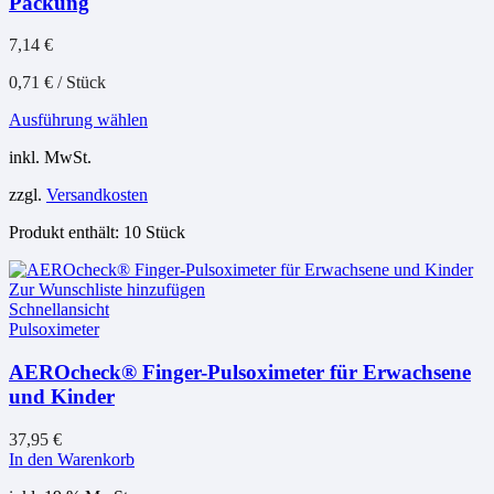
Packung
gewählt
werden
7,14
€
0,71
€
/
Stück
Dieses
Ausführung wählen
Produkt
inkl. MwSt.
weist
mehrere
zzgl.
Versandkosten
Varianten
auf.
Produkt enthält: 10
Stück
Die
Optionen
können
Zur Wunschliste hinzufügen
auf
Schnellansicht
der
Pulsoximeter
Produktseite
gewählt
AEROcheck® Finger-Pulsoximeter für Erwachsene
werden
und Kinder
37,95
€
In den Warenkorb