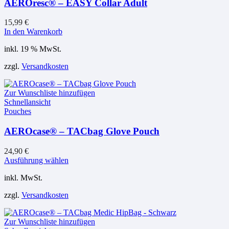
AEROresc® – EASY Collar Adult
15,99
€
In den Warenkorb
inkl. 19 % MwSt.
zzgl.
Versandkosten
Zur Wunschliste hinzufügen
Schnellansicht
Pouches
AEROcase® – TACbag Glove Pouch
24,90
€
Dieses
Ausführung wählen
Produkt
inkl. MwSt.
weist
mehrere
zzgl.
Versandkosten
Varianten
auf.
Die
Zur Wunschliste hinzufügen
Optionen