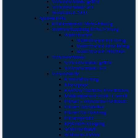
Verbandschränke gefüllt
Verbandschränke leer
Wandkästen AED
Sportmedizin
Kältekompresse Mehr-/Einweg
Wärmebehandlung Mehr-/Einweg
Wärmflaschen
Wärmflaschen mit Bezug
Wärmflaschen ohne Bezug
Wärmflaschen Plüschtier
Verbandschränke
Verbandschränke gefüllt
Verbandschränke leer
Verbandstoffe
Kanülenfixierung
Kinesoptape
Kohäsive elastische Fixierbinden
Mullkompressen Steril / Unsteril
Pflaster – Wundschnellverbände
Pflaster Detektierbar
Pflaster zur Fixierung
Pflasterspender
Replantatversorgung
Schnellverbände
Schlauchverbände