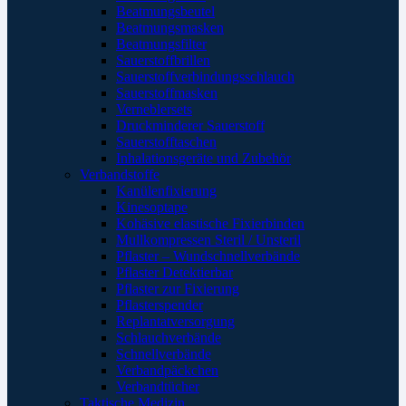
Beatmungsbeutel
Beatmungsmasken
Beatmungsfilter
Sauerstoffbrillen
Sauerstoffverbindungsschlauch
Sauerstoffmasken
Verneblersets
Druckminderer Sauerstoff
Sauerstofftaschen
Inhalationsgeräte und Zubehör
Verbandstoffe
Kanülenfixierung
Kinesoptape
Kohäsive elastische Fixierbinden
Mullkompressen Steril / Unsteril
Pflaster – Wundschnellverbände
Pflaster Detektierbar
Pflaster zur Fixierung
Pflasterspender
Replantatversorgung
Schlauchverbände
Schnellverbände
Verbandpäckchen
Verbandtücher
Taktische Medizin