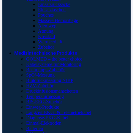
Einsatzrucksäcke
Einsatztaschen
Pouches
Massive Hemorrhage
Atemweg
Atmung
Kreislauf
Wärmeerhalt
Zubehör
Medizintechnische Produkte
GOLMED – the better choice
Kabelsysteme für Monitoring
Beatmungs-Zubehör
SpO²-Messung
Blutdruckmessung NIBP
HZV-Zubehör
Druckinfusionsmanschetten
Temperaturmessung
BIS-EEG-Zubehör
Einweg-Produkte
Langzeit-EKG- & Telemetriekabel
Diagnose-EKG-Kabel
Einmal-Elektroden
Batterien