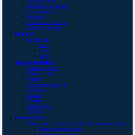
Akkumulatoren
Medizinische Lampen
Laryngoskope
Otoskope
Medizinische Papiere
Geräte / Sonstiges
Zahnarzt
Handschuhe
Nitril
Latex
Vinyl
Taktische Medizin
Einsatzrucksäcke
Einsatztaschen
Pouches
Massive Hemorrhage
Atemweg
Atmung
Kreislauf
Wärmeerhalt
Zubehör
Arbeitsschutz
Prüfplaketten, Etiketten und Qualitätskennzeichnung
Elektrokennzeichnung
Leiterkennzeichnung