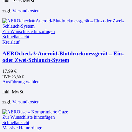
inkl. 19 % MwSt.
zzgl.
Versandkosten
Zur Wunschliste hinzufügen
Schnellansicht
Kreislauf
AEROcheck® Aneroid-Blutdruckmessgerät – Ein-
oder Zwei-Schlauch-System
17,99
€
UVP:
23,80
€
Dieses
Ausführung wählen
Produkt
inkl. MwSt.
weist
mehrere
zzgl.
Versandkosten
Varianten
auf.
Die
Zur Wunschliste hinzufügen
Optionen
Schnellansicht
können
Massive Hemorrhage
auf