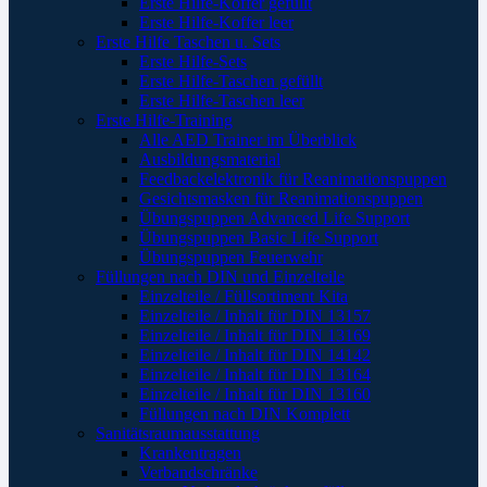
Erste Hilfe-Koffer gefüllt
Erste Hilfe-Koffer leer
Erste Hilfe Taschen u. Sets
Erste Hilfe-Sets
Erste Hilfe-Taschen gefüllt
Erste Hilfe-Taschen leer
Erste Hilfe-Training
Alle AED Trainer im Überblick
Ausbildungsmaterial
Feedbackelektronik für Reanimationspuppen
Gesichtsmasken für Reanimationspuppen
Übungspuppen Advanced Life Support
Übungspuppen Basic Life Support
Übungspuppen Feuerwehr
Füllungen nach DIN und Einzelteile
Einzelteile / Füllsortiment Kita
Einzelteile / Inhalt für DIN 13157
Einzelteile / Inhalt für DIN 13169
Einzelteile / Inhalt für DIN 14142
Einzelteile / Inhalt für DIN 13164
Einzelteile / Inhalt für DIN 13160
Füllungen nach DIN Komplett
Sanitätsraumausstattung
Krankentragen
Verbandschränke