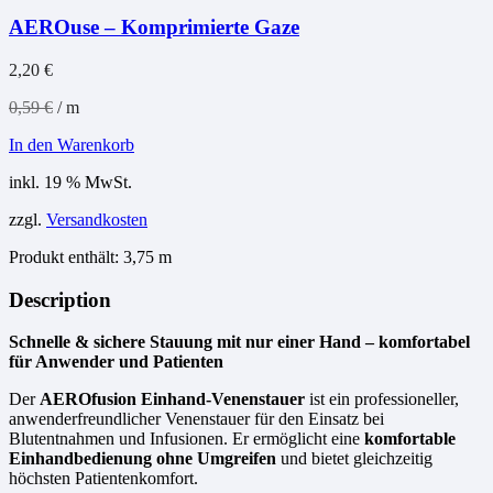
der
AEROuse – Komprimierte Gaze
Produktseite
gewählt
werden
2,20
€
0,59
€
/
m
In den Warenkorb
inkl. 19 % MwSt.
zzgl.
Versandkosten
Produkt enthält: 3,75
m
Description
Schnelle & sichere Stauung mit nur einer Hand – komfortabel
für Anwender und Patienten
Der
AEROfusion Einhand-Venenstauer
ist ein professioneller,
anwenderfreundlicher Venenstauer für den Einsatz bei
Blutentnahmen und Infusionen. Er ermöglicht eine
komfortable
Einhandbedienung ohne Umgreifen
und bietet gleichzeitig
höchsten Patientenkomfort.