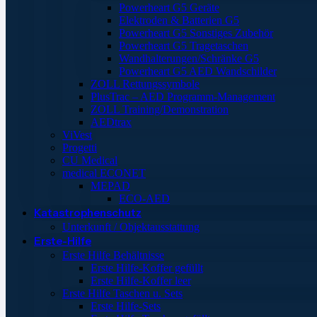
Powerheart G5 Geräte
Elektroden & Batterien G5
Powerheart G5 Sonstiges Zubehör
Powerheart G5 Tragetaschen
Wandhalterungen/Schränke G5
Powerheart G5 AED Wandschilder
ZOLL Rettungssymbole
PlusTrac – AED Programm-Management
ZOLL Training/Demonstration
AEDtrax
ViVest
Progetti
CU Medical
medical ECONET
MEPAD
ECO-AED
Katastrophenschutz
Unterkunft / Objektausstattung
Erste-Hilfe
Erste Hilfe Behältnisse
Erste Hilfe-Koffer gefüllt
Erste Hilfe-Koffer leer
Erste Hilfe Taschen u. Sets
Erste Hilfe-Sets