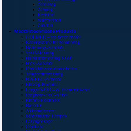
Atemweg
Atmung
Kreislauf
Wärmeerhalt
Zubehör
Medizintechnische Produkte
GOLMED – the better choice
Kabelsysteme für Monitoring
Beatmungs-Zubehör
SpO²-Messung
Blutdruckmessung NIBP
HZV-Zubehör
Druckinfusionsmanschetten
Temperaturmessung
BIS-EEG-Zubehör
Einweg-Produkte
Langzeit-EKG- & Telemetriekabel
Diagnose-EKG-Kabel
Einmal-Elektroden
Batterien
Akkumulatoren
Medizinische Lampen
Laryngoskope
Otoskope