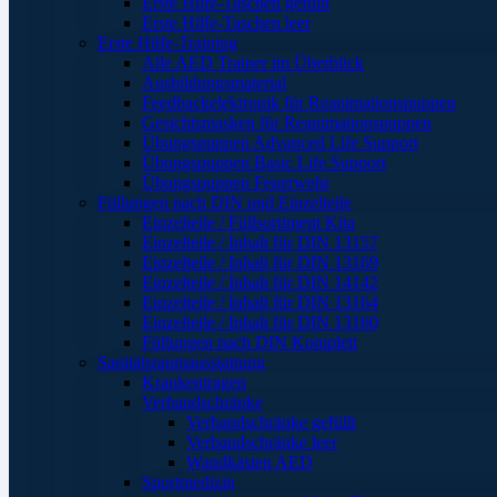
Erste Hilfe-Taschen gefüllt
Erste Hilfe-Taschen leer
Erste Hilfe-Training
Alle AED Trainer im Überblick
Ausbildungsmaterial
Feedbackelektronik für Reanimationspuppen
Gesichtsmasken für Reanimationspuppen
Übungspuppen Advanced Life Support
Übungspuppen Basic Life Support
Übungspuppen Feuerwehr
Füllungen nach DIN und Einzelteile
Einzelteile / Füllsortiment Kita
Einzelteile / Inhalt für DIN 13157
Einzelteile / Inhalt für DIN 13169
Einzelteile / Inhalt für DIN 14142
Einzelteile / Inhalt für DIN 13164
Einzelteile / Inhalt für DIN 13160
Füllungen nach DIN Komplett
Sanitätsraumausstattung
Krankentragen
Verbandschränke
Verbandschränke gefüllt
Verbandschränke leer
Wandkästen AED
Sportmedizin