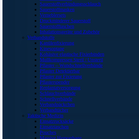
Sauerstoffverbindungsschlauch
Sauerstoffmasken
Verneblersets
Druckminderer Sauerstoff
Sauerstofftaschen
Inhalationsgeräte und Zubehör
Verbandstoffe
Kanülenfixierung
Kinesoptape
Kohäsive elastische Fixierbinden
Mullkompressen Steril / Unsteril
Pflaster – Wundschnellverbände
Pflaster Detektierbar
Pflaster zur Fixierung
Pflasterspender
Replantatversorgung
Schlauchverbände
Schnellverbände
Verbandpäckchen
Verbandtücher
Taktische Medizin
Einsatzrucksäcke
Einsatztaschen
Pouches
Massive Hemorrhage