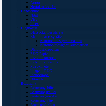
Ampullarium
Notfallrucksäcke
Handschuhe
Nitril
Vinyl
Latex
Diagnostik
Blutzuckermessgeräte
Blutdruckmessgeräte
Blutdruckmessgerät manuell
Blutdruckmessgerät automatisch
Diagnostikleuchten
EKG Papier
EKG Elektroden
Fieberthermometer
Pulsoximeter
Langzeit EKG
Stethoskope
Ultraschall
Beatmung
Beatmungshilfe
Beatmungsbeutel
Beatmungsmasken
Beatmungsfilter
Sauerstoffbrillen