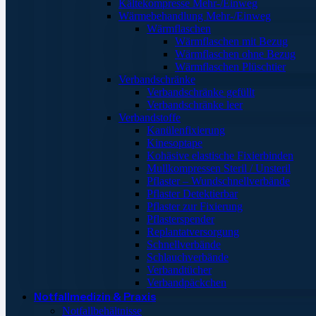
Kältekompresse Mehr-/Einweg
Wärmebehandlung Mehr-/Einweg
Wärmflaschen
Wärmflaschen mit Bezug
Wärmflaschen ohne Bezug
Wärmflaschen Plüschtier
Verbandschränke
Verbandschränke gefüllt
Verbandschränke leer
Verbandstoffe
Kanülenfixierung
Kinesoptape
Kohäsive elastische Fixierbinden
Mullkompressen Steril / Unsteril
Pflaster – Wundschnellverbände
Pflaster Detektierbar
Pflaster zur Fixierung
Pflasterspender
Replantatversorgung
Schnellverbände
Schlauchverbände
Verbandtücher
Verbandpäckchen
Notfallmedizin & Praxis
Notfallbehältnisse