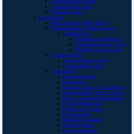
Verbandschränke gefüllt
Verbandschränke leer
Wandkästen AED
Sportmedizin
Kältekompresse Mehr-/Einweg
Wärmebehandlung Mehr-/Einweg
Wärmflaschen
Wärmflaschen mit Bezug
Wärmflaschen ohne Bezug
Wärmflaschen Plüschtier
Verbandschränke
Verbandschränke gefüllt
Verbandschränke leer
Verbandstoffe
Kanülenfixierung
Kinesoptape
Kohäsive elastische Fixierbinden
Mullkompressen Steril / Unsteril
Pflaster – Wundschnellverbände
Pflaster Detektierbar
Pflaster zur Fixierung
Pflasterspender
Replantatversorgung
Schnellverbände
Schlauchverbände