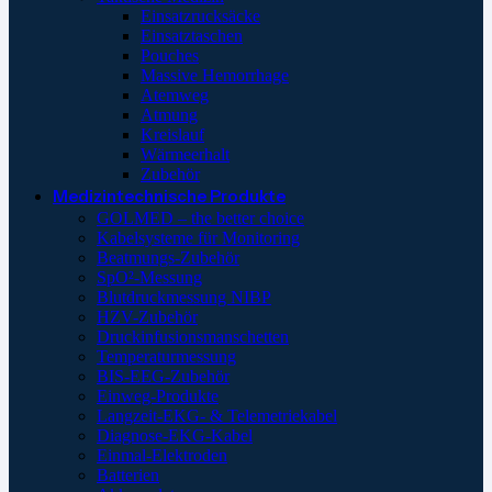
Einsatzrucksäcke
Einsatztaschen
Pouches
Massive Hemorrhage
Atemweg
Atmung
Kreislauf
Wärmeerhalt
Zubehör
Medizintechnische Produkte
GOLMED – the better choice
Kabelsysteme für Monitoring
Beatmungs-Zubehör
SpO²-Messung
Blutdruckmessung NIBP
HZV-Zubehör
Druckinfusionsmanschetten
Temperaturmessung
BIS-EEG-Zubehör
Einweg-Produkte
Langzeit-EKG- & Telemetriekabel
Diagnose-EKG-Kabel
Einmal-Elektroden
Batterien