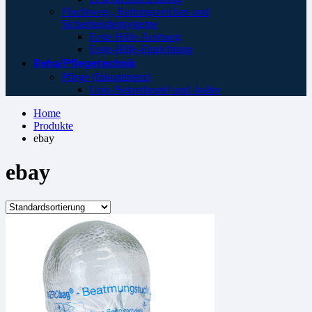
Fluchtweg-, Rettungszeichen und
Sicherheistleitsysteme
Erste-Hilfe-Aushang
Erste-Hilfe-Einrichtung
Reha/Pflegetechnik
Pflege (Inkontinenz)
Urin-/Sekretbeutel und -halter
Home
Produkte
ebay
ebay