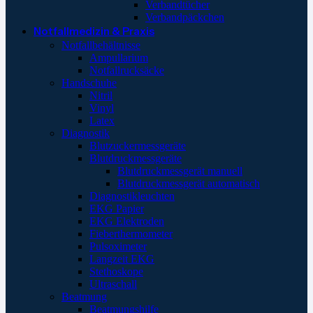
Verbandtücher
Verbandpäckchen
Notfallmedizin & Praxis
Notfallbehältnisse
Ampullarium
Notfallrucksäcke
Handschuhe
Nitril
Vinyl
Latex
Diagnostik
Blutzuckermessgeräte
Blutdruckmessgeräte
Blutdruckmessgerät manuell
Blutdruckmessgerät automatisch
Diagnostikleuchten
EKG Papier
EKG Elektroden
Fieberthermometer
Pulsoximeter
Langzeit EKG
Stethoskope
Ultraschall
Beatmung
Beatmungshilfe