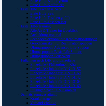
Erste Hilfe-Koffer gefüllt
Erste Hilfe-Koffer leer
Erste Hilfe Taschen u. Sets
Erste Hilfe-Sets
Erste Hilfe-Taschen gefüllt
Erste Hilfe-Taschen leer
Erste Hilfe-Training
Alle AED Trainer im Überblick
Ausbildungsmaterial
Feedbackelektronik für Reanimationspuppen
Gesichtsmasken für Reanimationspuppen
Übungspuppen Advanced Life Support
Übungspuppen Basic Life Support
Übungspuppen Feuerwehr
Füllungen nach DIN und Einzelteile
Einzelteile / Füllsortiment Kita
Einzelteile / Inhalt für DIN 13157
Einzelteile / Inhalt für DIN 13169
Einzelteile / Inhalt für DIN 14142
Einzelteile / Inhalt für DIN 13164
Einzelteile / Inhalt für DIN 13160
Füllungen nach DIN Komplett
Sanitätsraumausstattung
Krankentragen
Verbandschränke