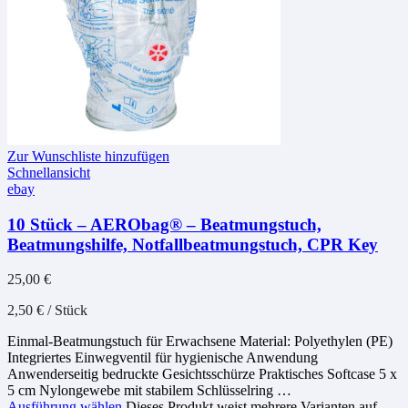
Zur Wunschliste hinzufügen
Schnellansicht
ebay
10 Stück – AERObag® – Beatmungstuch,
Beatmungshilfe, Notfallbeatmungstuch, CPR Key
25,00
€
2,50
€
/
Stück
Einmal-Beatmungstuch für Erwachsene Material: Polyethylen (PE)
Integriertes Einwegventil für hygienische Anwendung
Anwenderseitig bedruckte Gesichtsschürze Praktisches Softcase 5 x
5 cm Nylongewebe mit stabilem Schlüsselring …
Ausführung wählen
Dieses Produkt weist mehrere Varianten auf.