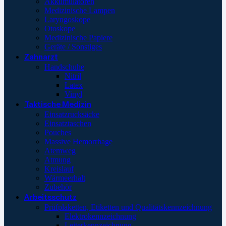
Akkumulatoren
Medizinische Lampen
Laryngoskope
Otoskope
Medizinische Papiere
Geräte / Sonstiges
Zahnarzt
Handschuhe
Nitril
Latex
Vinyl
Taktische Medizin
Einsatzrucksäcke
Einsatztaschen
Pouches
Massive Hemorrhage
Atemweg
Atmung
Kreislauf
Wärmeerhalt
Zubehör
Arbeitsschutz
Prüfplaketten, Etiketten und Qualitätskennzeichnung
Elektrokennzeichnung
Leiterkennzeichnung