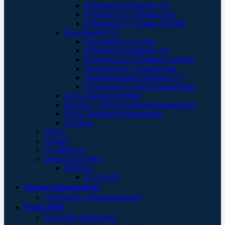
Elektroden & Batterien G3
Powerheart G5 Tragetaschen
Powerheart G3 Trainer Zubehör
Powerheart® G5
Powerheart G5 Geräte
Elektroden & Batterien G5
Powerheart G5 Sonstiges Zubehör
Powerheart G5 Tragetaschen
Wandhalterungen/Schränke G5
Powerheart G5 AED Wandschilder
ZOLL Rettungssymbole
PlusTrac – AED Programm-Management
ZOLL Training/Demonstration
AEDtrax
ViVest
Progetti
CU Medical
medical ECONET
MEPAD
ECO-AED
Katastrophenschutz
Unterkunft / Objektausstattung
Erste-Hilfe
Erste Hilfe Behältnisse