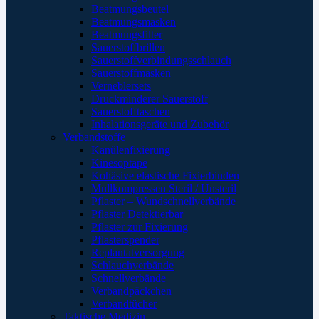
Beatmungsbeutel
Beatmungsmasken
Beatmungsfilter
Sauerstoffbrillen
Sauerstoffverbindungsschlauch
Sauerstoffmasken
Verneblersets
Druckminderer Sauerstoff
Sauerstofftaschen
Inhalationsgeräte und Zubehör
Verbandstoffe
Kanülenfixierung
Kinesoptape
Kohäsive elastische Fixierbinden
Mullkompressen Steril / Unsteril
Pflaster – Wundschnellverbände
Pflaster Detektierbar
Pflaster zur Fixierung
Pflasterspender
Replantatversorgung
Schlauchverbände
Schnellverbände
Verbandpäckchen
Verbandtücher
Taktische Medizin