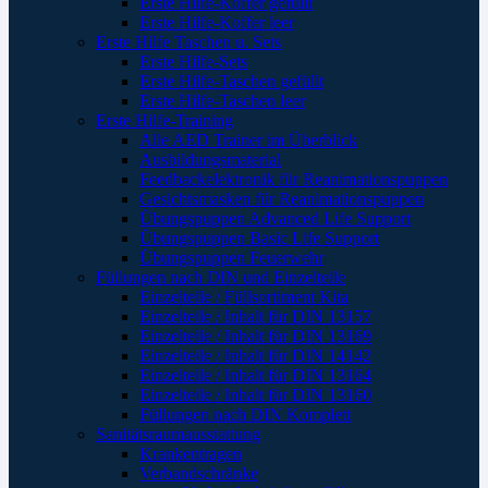
Erste Hilfe-Koffer gefüllt
Erste Hilfe-Koffer leer
Erste Hilfe Taschen u. Sets
Erste Hilfe-Sets
Erste Hilfe-Taschen gefüllt
Erste Hilfe-Taschen leer
Erste Hilfe-Training
Alle AED Trainer im Überblick
Ausbildungsmaterial
Feedbackelektronik für Reanimationspuppen
Gesichtsmasken für Reanimationspuppen
Übungspuppen Advanced Life Support
Übungspuppen Basic Life Support
Übungspuppen Feuerwehr
Füllungen nach DIN und Einzelteile
Einzelteile / Füllsortiment Kita
Einzelteile / Inhalt für DIN 13157
Einzelteile / Inhalt für DIN 13169
Einzelteile / Inhalt für DIN 14142
Einzelteile / Inhalt für DIN 13164
Einzelteile / Inhalt für DIN 13160
Füllungen nach DIN Komplett
Sanitätsraumausstattung
Krankentragen
Verbandschränke