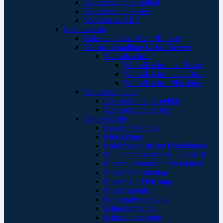
Verbandschränke gefüllt
Verbandschränke leer
Wandkästen AED
Sportmedizin
Kältekompresse Mehr-/Einweg
Wärmebehandlung Mehr-/Einweg
Wärmflaschen
Wärmflaschen mit Bezug
Wärmflaschen ohne Bezug
Wärmflaschen Plüschtier
Verbandschränke
Verbandschränke gefüllt
Verbandschränke leer
Verbandstoffe
Kanülenfixierung
Kinesoptape
Kohäsive elastische Fixierbinden
Mullkompressen Steril / Unsteril
Pflaster – Wundschnellverbände
Pflaster Detektierbar
Pflaster zur Fixierung
Pflasterspender
Replantatversorgung
Schnellverbände
Schlauchverbände