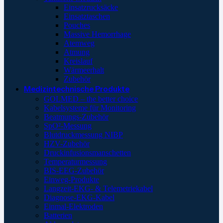
Einsatzrucksäcke
Einsatztaschen
Pouches
Massive Hemorrhage
Atemweg
Atmung
Kreislauf
Wärmeerhalt
Zubehör
Medizintechnische Produkte
GOLMED – the better choice
Kabelsysteme für Monitoring
Beatmungs-Zubehör
SpO²-Messung
Blutdruckmessung NIBP
HZV-Zubehör
Druckinfusionsmanschetten
Temperaturmessung
BIS-EEG-Zubehör
Einweg-Produkte
Langzeit-EKG- & Telemetriekabel
Diagnose-EKG-Kabel
Einmal-Elektroden
Batterien