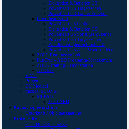
Elektroden & Batterien G3
Powerheart G5 Tragetaschen
Powerheart G3 Trainer Zubehör
Powerheart® G5
Powerheart G5 Geräte
Elektroden & Batterien G5
Powerheart G5 Sonstiges Zubehör
Powerheart G5 Tragetaschen
Wandhalterungen/Schränke G5
Powerheart G5 AED Wandschilder
ZOLL Rettungssymbole
PlusTrac – AED Programm-Management
ZOLL Training/Demonstration
AEDtrax
ViVest
Progetti
CU Medical
medical ECONET
MEPAD
ECO-AED
Katastrophenschutz
Unterkunft / Objektausstattung
Erste-Hilfe
Erste Hilfe Behältnisse