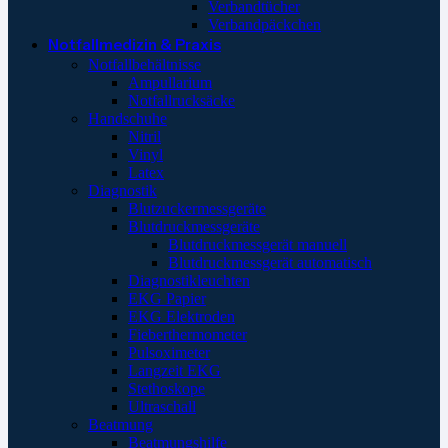
Verbandtücher
Verbandpäckchen
Notfallmedizin & Praxis
Notfallbehältnisse
Ampullarium
Notfallrucksäcke
Handschuhe
Nitril
Vinyl
Latex
Diagnostik
Blutzuckermessgeräte
Blutdruckmessgeräte
Blutdruckmessgerät manuell
Blutdruckmessgerät automatisch
Diagnostikleuchten
EKG Papier
EKG Elektroden
Fieberthermometer
Pulsoximeter
Langzeit EKG
Stethoskope
Ultraschall
Beatmung
Beatmungshilfe