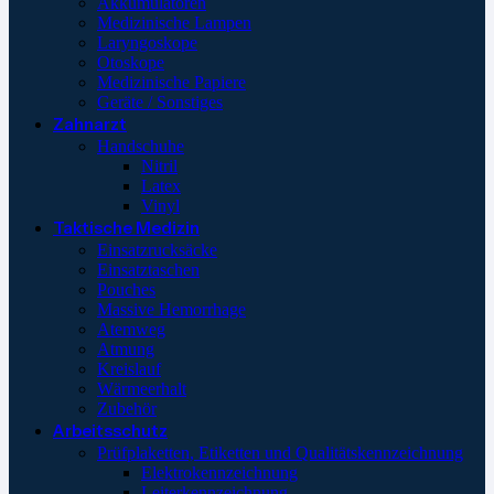
Akkumulatoren
Medizinische Lampen
Laryngoskope
Otoskope
Medizinische Papiere
Geräte / Sonstiges
Zahnarzt
Handschuhe
Nitril
Latex
Vinyl
Taktische Medizin
Einsatzrucksäcke
Einsatztaschen
Pouches
Massive Hemorrhage
Atemweg
Atmung
Kreislauf
Wärmeerhalt
Zubehör
Arbeitsschutz
Prüfplaketten, Etiketten und Qualitätskennzeichnung
Elektrokennzeichnung
Leiterkennzeichnung