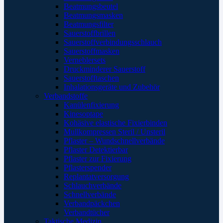
Beatmungsbeutel
Beatmungsmasken
Beatmungsfilter
Sauerstoffbrillen
Sauerstoffverbindungsschlauch
Sauerstoffmasken
Verneblersets
Druckminderer Sauerstoff
Sauerstofftaschen
Inhalationsgeräte und Zubehör
Verbandstoffe
Kanülenfixierung
Kinesoptape
Kohäsive elastische Fixierbinden
Mullkompressen Steril / Unsteril
Pflaster – Wundschnellverbände
Pflaster Detektierbar
Pflaster zur Fixierung
Pflasterspender
Replantatversorgung
Schlauchverbände
Schnellverbände
Verbandpäckchen
Verbandtücher
Taktische Medizin