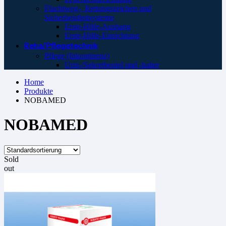
Fluchtweg-, Rettungszeichen und
Sicherheistleitsysteme
Erste-Hilfe-Aushang
Erste-Hilfe-Einrichtung
Reha/Pflegetechnik
Pflege (Inkontinenz)
Urin-/Sekretbeutel und -halter
Home
Produkte
NOBAMED
NOBAMED
Sold
out