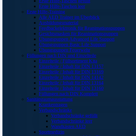
Erste Hilfe-Taschen gefüllt
Erste Hilfe-Taschen leer
Erste Hilfe-Training
Alle AED Trainer im Überblick
Ausbildungsmaterial
Feedbackelektronik für Reanimationspuppen
Gesichtsmasken für Reanimationspuppen
Übungspuppen Advanced Life Support
Übungspuppen Basic Life Support
Übungspuppen Feuerwehr
Füllungen nach DIN und Einzelteile
Einzelteile / Füllsortiment Kita
Einzelteile / Inhalt für DIN 13157
Einzelteile / Inhalt für DIN 13169
Einzelteile / Inhalt für DIN 14142
Einzelteile / Inhalt für DIN 13164
Einzelteile / Inhalt für DIN 13160
Füllungen nach DIN Komplett
Sanitätsraumausstattung
Krankentragen
Verbandschränke
Verbandschränke gefüllt
Verbandschränke leer
Wandkästen AED
Sportmedizin