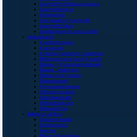
Sauerstoffverbindungsschlauch
Sauerstoffmasken
Verneblersets
Druckminderer Sauerstoff
Sauerstofftaschen
Inhalationsgeräte und Zubehör
Verbandstoffe
Kanülenfixierung
Kinesoptape
Kohäsive elastische Fixierbinden
Mullkompressen Steril / Unsteril
Pflaster – Wundschnellverbände
Pflaster Detektierbar
Pflaster zur Fixierung
Pflasterspender
Replantatversorgung
Schlauchverbände
Schnellverbände
Verbandpäckchen
Verbandtücher
Taktische Medizin
Einsatzrucksäcke
Einsatztaschen
Pouches
Massive Hemorrhage