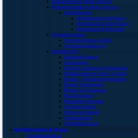
Kältekompresse Mehr-/Einweg
Wärmebehandlung Mehr-/Einweg
Wärmflaschen
Wärmflaschen mit Bezug
Wärmflaschen ohne Bezug
Wärmflaschen Plüschtier
Verbandschränke
Verbandschränke gefüllt
Verbandschränke leer
Verbandstoffe
Kanülenfixierung
Kinesoptape
Kohäsive elastische Fixierbinden
Mullkompressen Steril / Unsteril
Pflaster – Wundschnellverbände
Pflaster Detektierbar
Pflaster zur Fixierung
Pflasterspender
Replantatversorgung
Schnellverbände
Schlauchverbände
Verbandtücher
Verbandpäckchen
Notfallmedizin & Praxis
Notfallbehältnisse