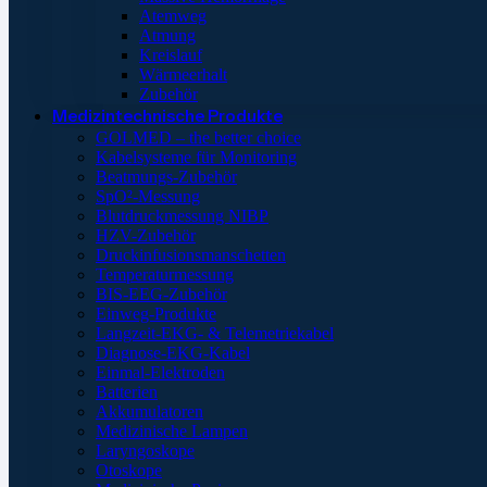
Atemweg
Atmung
Kreislauf
Wärmeerhalt
Zubehör
Medizintechnische Produkte
GOLMED – the better choice
Kabelsysteme für Monitoring
Beatmungs-Zubehör
SpO²-Messung
Blutdruckmessung NIBP
HZV-Zubehör
Druckinfusionsmanschetten
Temperaturmessung
BIS-EEG-Zubehör
Einweg-Produkte
Langzeit-EKG- & Telemetriekabel
Diagnose-EKG-Kabel
Einmal-Elektroden
Batterien
Akkumulatoren
Medizinische Lampen
Laryngoskope
Otoskope