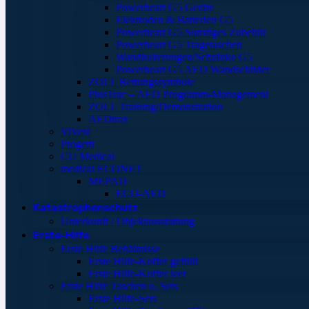
Powerheart G5 Geräte
Elektroden & Batterien G5
Powerheart G5 Sonstiges Zubehör
Powerheart G5 Tragetaschen
Wandhalterungen/Schränke G5
Powerheart G5 AED Wandschilder
ZOLL Rettungssymbole
PlusTrac – AED Programm-Management
ZOLL Training/Demonstration
AEDtrax
ViVest
Progetti
CU Medical
medical ECONET
MEPAD
ECO-AED
Katastrophenschutz
Unterkunft / Objektausstattung
Erste-Hilfe
Erste Hilfe Behältnisse
Erste Hilfe-Koffer gefüllt
Erste Hilfe-Koffer leer
Erste Hilfe Taschen u. Sets
Erste Hilfe-Sets