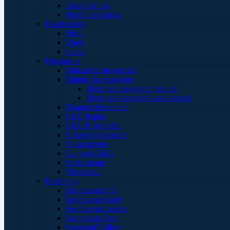
Ampullarium
Notfallrucksäcke
Handschuhe
Nitril
Vinyl
Latex
Diagnostik
Blutzuckermessgeräte
Blutdruckmessgeräte
Blutdruckmessgerät manuell
Blutdruckmessgerät automatisch
Diagnostikleuchten
EKG Papier
EKG Elektroden
Fieberthermometer
Pulsoximeter
Langzeit EKG
Stethoskope
Ultraschall
Beatmung
Beatmungshilfe
Beatmungsbeutel
Beatmungsmasken
Beatmungsfilter
Sauerstoffbrillen