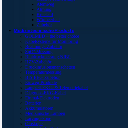
Atemweg
Atmung
Kreislauf
Wärmeerhalt
Zubehör
Medizintechnische Produkte
GOLMED – the better choice
Kabelsysteme für Monitoring
Beatmungs-Zubehör
SpO²-Messung
Blutdruckmessung NIBP
HZV-Zubehör
Druckinfusionsmanschetten
Temperaturmessung
BIS-EEG-Zubehör
Einweg-Produkte
Langzeit-EKG- & Telemetriekabel
Diagnose-EKG-Kabel
Einmal-Elektroden
Batterien
Akkumulatoren
Medizinische Lampen
Laryngoskope
Otoskope