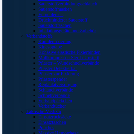
Sauerstoffverbindungsschlauch
Sauerstoffmasken
Verneblersets
Druckminderer Sauerstoff
Sauerstofftaschen
Inhalationsgeräte und Zubehör
Verbandstoffe
Kanülenfixierung
Kinesoptape
Kohäsive elastische Fixierbinden
Mullkompressen Steril / Unsteril
Pflaster – Wundschnellverbände
Pflaster Detektierbar
Pflaster zur Fixierung
Pflasterspender
Replantatversorgung
Schlauchverbände
Schnellverbände
Verbandpäckchen
Verbandtücher
Taktische Medizin
Einsatzrucksäcke
Einsatztaschen
Pouches
Massive Hemorrhage