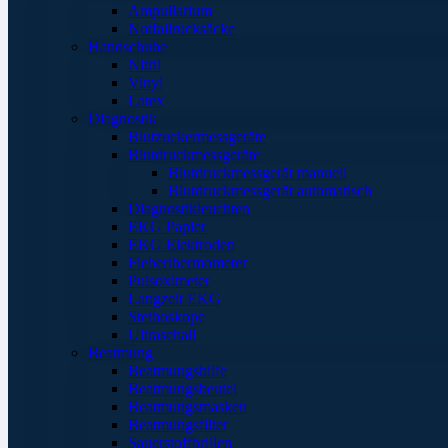
Ampullarium
Notfallrucksäcke
Handschuhe
Nitril
Vinyl
Latex
Diagnostik
Blutzuckermessgeräte
Blutdruckmessgeräte
Blutdruckmessgerät manuell
Blutdruckmessgerät automatisch
Diagnostikleuchten
EKG Papier
EKG Elektroden
Fieberthermometer
Pulsoximeter
Langzeit EKG
Stethoskope
Ultraschall
Beatmung
Beatmungshilfe
Beatmungsbeutel
Beatmungsmasken
Beatmungsfilter
Sauerstoffbrillen