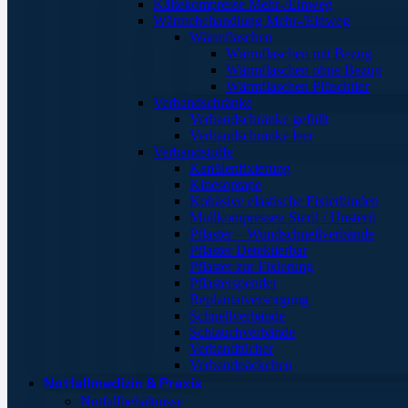
Kältekompresse Mehr-/Einweg
Wärmebehandlung Mehr-/Einweg
Wärmflaschen
Wärmflaschen mit Bezug
Wärmflaschen ohne Bezug
Wärmflaschen Plüschtier
Verbandschränke
Verbandschränke gefüllt
Verbandschränke leer
Verbandstoffe
Kanülenfixierung
Kinesoptape
Kohäsive elastische Fixierbinden
Mullkompressen Steril / Unsteril
Pflaster – Wundschnellverbände
Pflaster Detektierbar
Pflaster zur Fixierung
Pflasterspender
Replantatversorgung
Schnellverbände
Schlauchverbände
Verbandtücher
Verbandpäckchen
Notfallmedizin & Praxis
Notfallbehältnisse