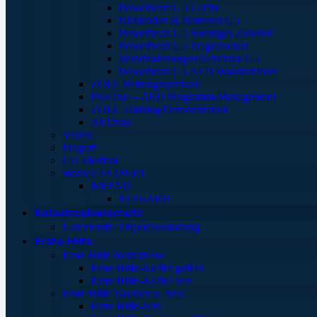
Powerheart G5 Geräte
Elektroden & Batterien G5
Powerheart G5 Sonstiges Zubehör
Powerheart G5 Tragetaschen
Wandhalterungen/Schränke G5
Powerheart G5 AED Wandschilder
ZOLL Rettungssymbole
PlusTrac – AED Programm-Management
ZOLL Training/Demonstration
AEDtrax
ViVest
Progetti
CU Medical
medical ECONET
MEPAD
ECO-AED
Katastrophenschutz
Unterkunft / Objektausstattung
Erste-Hilfe
Erste Hilfe Behältnisse
Erste Hilfe-Koffer gefüllt
Erste Hilfe-Koffer leer
Erste Hilfe Taschen u. Sets
Erste Hilfe-Sets