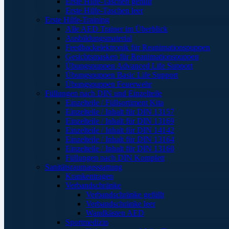
Erste Hilfe-Taschen gefüllt
Erste Hilfe-Taschen leer
Erste Hilfe-Training
Alle AED Trainer im Überblick
Ausbildungsmaterial
Feedbackelektronik für Reanimationspuppen
Gesichtsmasken für Reanimationspuppen
Übungspuppen Advanced Life Support
Übungspuppen Basic Life Support
Übungspuppen Feuerwehr
Füllungen nach DIN und Einzelteile
Einzelteile / Füllsortiment Kita
Einzelteile / Inhalt für DIN 13157
Einzelteile / Inhalt für DIN 13169
Einzelteile / Inhalt für DIN 14142
Einzelteile / Inhalt für DIN 13164
Einzelteile / Inhalt für DIN 13160
Füllungen nach DIN Komplett
Sanitätsraumausstattung
Krankentragen
Verbandschränke
Verbandschränke gefüllt
Verbandschränke leer
Wandkästen AED
Sportmedizin