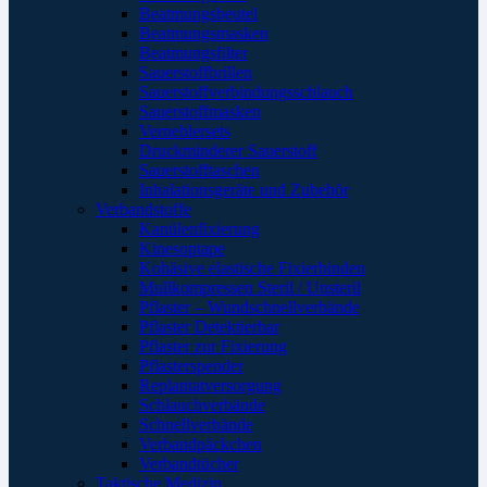
Beatmungsbeutel
Beatmungsmasken
Beatmungsfilter
Sauerstoffbrillen
Sauerstoffverbindungsschlauch
Sauerstoffmasken
Verneblersets
Druckminderer Sauerstoff
Sauerstofftaschen
Inhalationsgeräte und Zubehör
Verbandstoffe
Kanülenfixierung
Kinesoptape
Kohäsive elastische Fixierbinden
Mullkompressen Steril / Unsteril
Pflaster – Wundschnellverbände
Pflaster Detektierbar
Pflaster zur Fixierung
Pflasterspender
Replantatversorgung
Schlauchverbände
Schnellverbände
Verbandpäckchen
Verbandtücher
Taktische Medizin