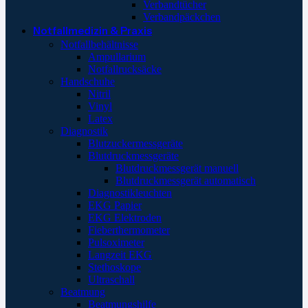
Verbandtücher
Verbandpäckchen
Notfallmedizin & Praxis
Notfallbehältnisse
Ampullarium
Notfallrucksäcke
Handschuhe
Nitril
Vinyl
Latex
Diagnostik
Blutzuckermessgeräte
Blutdruckmessgeräte
Blutdruckmessgerät manuell
Blutdruckmessgerät automatisch
Diagnostikleuchten
EKG Papier
EKG Elektroden
Fieberthermometer
Pulsoximeter
Langzeit EKG
Stethoskope
Ultraschall
Beatmung
Beatmungshilfe