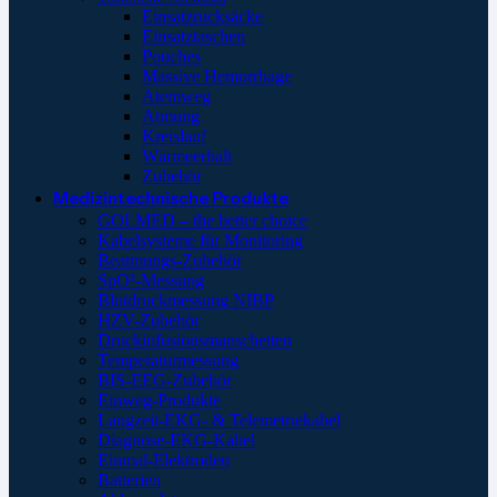
Einsatzrucksäcke
Einsatztaschen
Pouches
Massive Hemorrhage
Atemweg
Atmung
Kreislauf
Wärmeerhalt
Zubehör
Medizintechnische Produkte
GOLMED – the better choice
Kabelsysteme für Monitoring
Beatmungs-Zubehör
SpO²-Messung
Blutdruckmessung NIBP
HZV-Zubehör
Druckinfusionsmanschetten
Temperaturmessung
BIS-EEG-Zubehör
Einweg-Produkte
Langzeit-EKG- & Telemetriekabel
Diagnose-EKG-Kabel
Einmal-Elektroden
Batterien