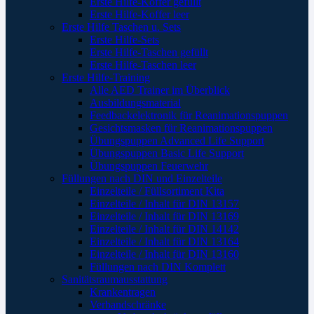
Erste Hilfe-Koffer gefüllt
Erste Hilfe-Koffer leer
Erste Hilfe Taschen u. Sets
Erste Hilfe-Sets
Erste Hilfe-Taschen gefüllt
Erste Hilfe-Taschen leer
Erste Hilfe-Training
Alle AED Trainer im Überblick
Ausbildungsmaterial
Feedbackelektronik für Reanimationspuppen
Gesichtsmasken für Reanimationspuppen
Übungspuppen Advanced Life Support
Übungspuppen Basic Life Support
Übungspuppen Feuerwehr
Füllungen nach DIN und Einzelteile
Einzelteile / Füllsortiment Kita
Einzelteile / Inhalt für DIN 13157
Einzelteile / Inhalt für DIN 13169
Einzelteile / Inhalt für DIN 14142
Einzelteile / Inhalt für DIN 13164
Einzelteile / Inhalt für DIN 13160
Füllungen nach DIN Komplett
Sanitätsraumausstattung
Krankentragen
Verbandschränke