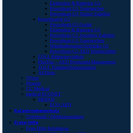
Elektroden & Batterien G3
Powerheart G5 Tragetaschen
Powerheart G3 Trainer Zubehör
Powerheart® G5
Powerheart G5 Geräte
Elektroden & Batterien G5
Powerheart G5 Sonstiges Zubehör
Powerheart G5 Tragetaschen
Wandhalterungen/Schränke G5
Powerheart G5 AED Wandschilder
ZOLL Rettungssymbole
PlusTrac – AED Programm-Management
ZOLL Training/Demonstration
AEDtrax
ViVest
Progetti
CU Medical
medical ECONET
MEPAD
ECO-AED
Katastrophenschutz
Unterkunft / Objektausstattung
Erste-Hilfe
Erste Hilfe Behältnisse