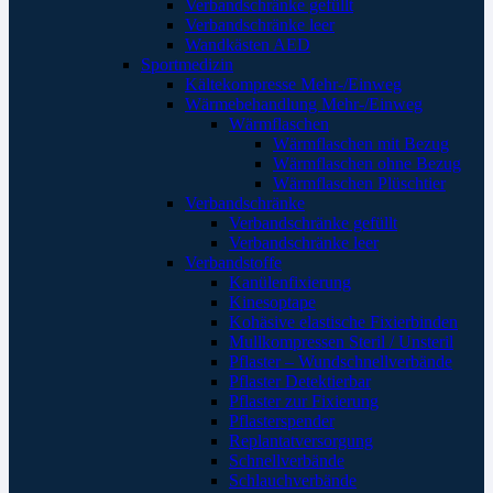
Verbandschränke gefüllt
Verbandschränke leer
Wandkästen AED
Sportmedizin
Kältekompresse Mehr-/Einweg
Wärmebehandlung Mehr-/Einweg
Wärmflaschen
Wärmflaschen mit Bezug
Wärmflaschen ohne Bezug
Wärmflaschen Plüschtier
Verbandschränke
Verbandschränke gefüllt
Verbandschränke leer
Verbandstoffe
Kanülenfixierung
Kinesoptape
Kohäsive elastische Fixierbinden
Mullkompressen Steril / Unsteril
Pflaster – Wundschnellverbände
Pflaster Detektierbar
Pflaster zur Fixierung
Pflasterspender
Replantatversorgung
Schnellverbände
Schlauchverbände