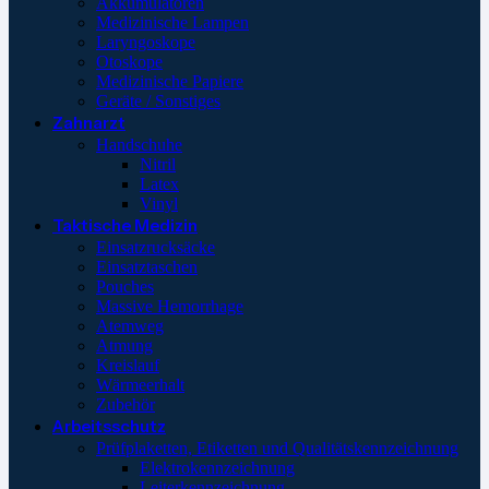
Akkumulatoren
Medizinische Lampen
Laryngoskope
Otoskope
Medizinische Papiere
Geräte / Sonstiges
Zahnarzt
Handschuhe
Nitril
Latex
Vinyl
Taktische Medizin
Einsatzrucksäcke
Einsatztaschen
Pouches
Massive Hemorrhage
Atemweg
Atmung
Kreislauf
Wärmeerhalt
Zubehör
Arbeitsschutz
Prüfplaketten, Etiketten und Qualitätskennzeichnung
Elektrokennzeichnung
Leiterkennzeichnung