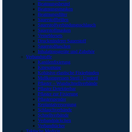
Beatmungsbeutel
Beatmungsmasken
Beatmungsfilter
Sauerstoffbrillen
Sauerstoffverbindungsschlauch
Sauerstoffmasken
Verneblersets
Druckminderer Sauerstoff
Sauerstofftaschen
Inhalationsgeräte und Zubehör
Verbandstoffe
Kanülenfixierung
Kinesoptape
Kohäsive elastische Fixierbinden
Mullkompressen Steril / Unsteril
Pflaster – Wundschnellverbände
Pflaster Detektierbar
Pflaster zur Fixierung
Pflasterspender
Replantatversorgung
Schlauchverbände
Schnellverbände
Verbandpäckchen
Verbandtücher
Taktische Medizin