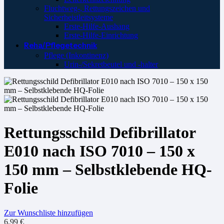
Fluchtweg-, Rettungszeichen und
Sicherheistleitsysteme
Erste-Hilfe-Aushang
Erste-Hilfe-Einrichtung
Reha/Pflegetechnik
Pflege (Inkontinenz)
Urin-/Sekretbeutel und -halter
Rettungsschild Defibrillator
E010 nach ISO 7010 – 150 x
150 mm – Selbstklebende HQ-
Folie
Zur Wunschliste hinzufügen
6,99
€