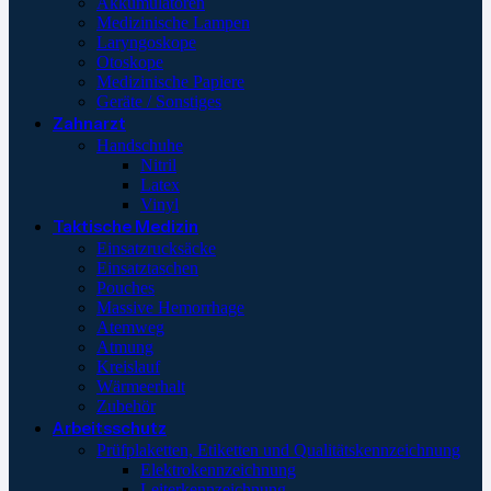
Akkumulatoren
Medizinische Lampen
Laryngoskope
Otoskope
Medizinische Papiere
Geräte / Sonstiges
Zahnarzt
Handschuhe
Nitril
Latex
Vinyl
Taktische Medizin
Einsatzrucksäcke
Einsatztaschen
Pouches
Massive Hemorrhage
Atemweg
Atmung
Kreislauf
Wärmeerhalt
Zubehör
Arbeitsschutz
Prüfplaketten, Etiketten und Qualitätskennzeichnung
Elektrokennzeichnung
Leiterkennzeichnung