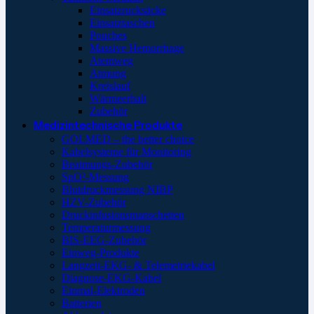
Einsatzrucksäcke
Einsatztaschen
Pouches
Massive Hemorrhage
Atemweg
Atmung
Kreislauf
Wärmeerhalt
Zubehör
Medizintechnische Produkte
GOLMED – the better choice
Kabelsysteme für Monitoring
Beatmungs-Zubehör
SpO²-Messung
Blutdruckmessung NIBP
HZV-Zubehör
Druckinfusionsmanschetten
Temperaturmessung
BIS-EEG-Zubehör
Einweg-Produkte
Langzeit-EKG- & Telemetriekabel
Diagnose-EKG-Kabel
Einmal-Elektroden
Batterien