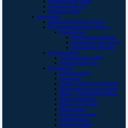
Verbandschränke gefüllt
Verbandschränke leer
Wandkästen AED
Sportmedizin
Kältekompresse Mehr-/Einweg
Wärmebehandlung Mehr-/Einweg
Wärmflaschen
Wärmflaschen mit Bezug
Wärmflaschen ohne Bezug
Wärmflaschen Plüschtier
Verbandschränke
Verbandschränke gefüllt
Verbandschränke leer
Verbandstoffe
Kanülenfixierung
Kinesoptape
Kohäsive elastische Fixierbinden
Mullkompressen Steril / Unsteril
Pflaster – Wundschnellverbände
Pflaster Detektierbar
Pflaster zur Fixierung
Pflasterspender
Replantatversorgung
Schnellverbände
Schlauchverbände