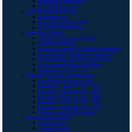
Erste Hilfe-Koffer gefüllt
Erste Hilfe-Koffer leer
Erste Hilfe Taschen u. Sets
Erste Hilfe-Sets
Erste Hilfe-Taschen gefüllt
Erste Hilfe-Taschen leer
Erste Hilfe-Training
Alle AED Trainer im Überblick
Ausbildungsmaterial
Feedbackelektronik für Reanimationspuppen
Gesichtsmasken für Reanimationspuppen
Übungspuppen Advanced Life Support
Übungspuppen Basic Life Support
Übungspuppen Feuerwehr
Füllungen nach DIN und Einzelteile
Einzelteile / Füllsortiment Kita
Einzelteile / Inhalt für DIN 13157
Einzelteile / Inhalt für DIN 13169
Einzelteile / Inhalt für DIN 14142
Einzelteile / Inhalt für DIN 13164
Einzelteile / Inhalt für DIN 13160
Füllungen nach DIN Komplett
Sanitätsraumausstattung
Krankentragen
Verbandschränke