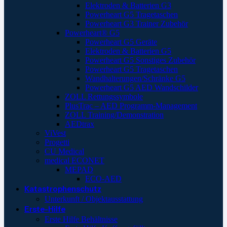
Elektroden & Batterien G3
Powerheart G5 Tragetaschen
Powerheart G3 Trainer Zubehör
Powerheart® G5
Powerheart G5 Geräte
Elektroden & Batterien G5
Powerheart G5 Sonstiges Zubehör
Powerheart G5 Tragetaschen
Wandhalterungen/Schränke G5
Powerheart G5 AED Wandschilder
ZOLL Rettungssymbole
PlusTrac – AED Programm-Management
ZOLL Training/Demonstration
AEDtrax
ViVest
Progetti
CU Medical
medical ECONET
MEPAD
ECO-AED
Katastrophenschutz
Unterkunft / Objektausstattung
Erste-Hilfe
Erste Hilfe Behältnisse