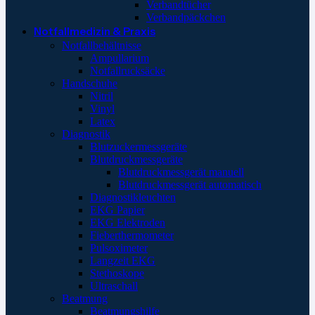
Verbandtücher
Verbandpäckchen
Notfallmedizin & Praxis
Notfallbehältnisse
Ampullarium
Notfallrucksäcke
Handschuhe
Nitril
Vinyl
Latex
Diagnostik
Blutzuckermessgeräte
Blutdruckmessgeräte
Blutdruckmessgerät manuell
Blutdruckmessgerät automatisch
Diagnostikleuchten
EKG Papier
EKG Elektroden
Fieberthermometer
Pulsoximeter
Langzeit EKG
Stethoskope
Ultraschall
Beatmung
Beatmungshilfe